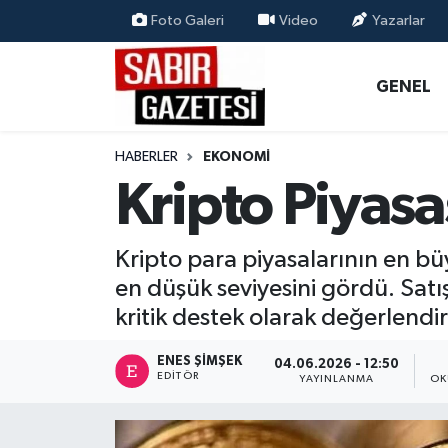
Foto Galeri
Video
Yazarlar
GENEL
Osmaniye Nöbetçi Eczaneler
GENEL
ÖZEL HABER
Osmaniye Hava Durumu
HABERLER
EKONOMI
OSMANİYE
Osmaniye Trafik Yoğunluk Haritası
Kripto Piyas
MAGAZİN
Süper Lig Puan Durumu ve Fikstür
Kripto para piyasalarının en büy
EKONOMİ
Tüm Manşetler
en düşük seviyesini gördü. Satış
kritik destek olarak değerlendir
SPOR
Son Dakika Haberleri
ENES ŞIMŞEK
04.06.2026 - 12:50
EDITÖR
RESMİ İLANLAR
Haber Arşivi
YAYINLANMA
OK