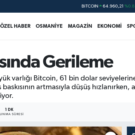
BITCOIN
64.960,21
%0.8
DOLAR
47,7436
%0.1
EURO
55,2510
%0.3
ÖZEL HABER
OSMANİYE
MAGAZİN
EKONOMİ
SP
STERLİN
64,4811
%0.3
GRAM ALTIN
6648.99
%2.5
asında Gerileme
BİST100
13.779
%-1
ük varlığı Bitcoin, 61 bin dolar seviyeleri
 baskısının artmasıyla düşüş hızlanırken, an
iyor.
1 DK
UNMA SÜRESI