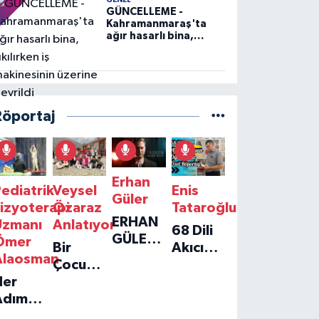
GENEL
GÜNCELLEME -
Kahramanmaraş'ta
ağır hasarlı bina,
yıkılırken iş
makinesinin üzerine
devrildi
Röportaj
Erhan
ediatrik
Veysel
Enis
Güler
izyoterapi
Özaraz
Tataroğlu
ERHAN
Uzmanı
Anlatıyor
68 Dili
GÜLER'IN
Ömer
Bir
Akıcı
YENI
Alaosman
Çocuğun
Konuşan
TEKLISI
Her
Umudu,
Öğretmenle
'TEK
Adım
Bir
Özel
GERÇEĞIM'LE
ir
Vakfın
Röportaj