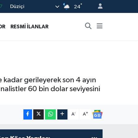
7
°
Düziçi
24
8
2
OR
RESMİ İLANLAR
8
9
4
ne kadar gerileyerek son 4 ayın
alistler 60 bin dolar seviyesini
-
+
A
A