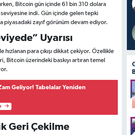
ırken, Bitcoin gün içinde 61 bin 310 dolara
seviyesine indi. Gün içinde gelen tepki
 da piyasadaki zayıf görünüm devam ediyor.
eviyede” Uyarısı
hızlanan para çıkışı dikkat çekiyor. Özellikle
ri, Bitcoin üzerindeki baskıyı artıran temel
yor.
Zam Geliyor! Tabelalar Yeniden
e
ik Geri Çekilme