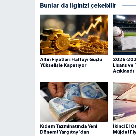
Bunlar da ilginizi çekebilir
Altın Fiyatları Haftayı Güçlü
2026-202
Yükselişle Kapatıyor
Lisans ve 
Açıklandı
Kıdem Tazminatında Yeni
İkinci El 
Dönem! Yargıtay'dan
Müjde! Fiy