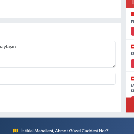
E
K
M
K
İstiklal Mahallesi, Ahmet Güzel Caddesi No:7