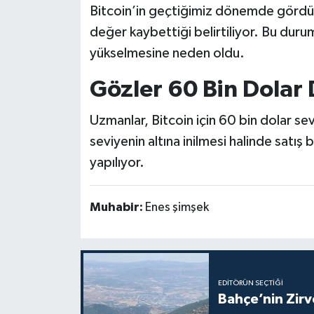
Bitcoin’in geçtiğimiz dönemde gördüğ
değer kaybettiği belirtiliyor. Bu durum
yükselmesine neden oldu.
Gözler 60 Bin Dolar
Uzmanlar, Bitcoin için 60 bin dolar se
seviyenin altına inilmesi halinde satış 
yapılıyor.
Muhabir:
Enes şimşek
EDITÖRÜN SEÇTIĞI
Bahçe’nin Zir