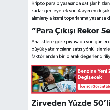
Kripto para piyasasında satışlar hızlan
kadar gerileyerek son 4 ayın en düşük 
alımlarıyla kısmi toparlanma yaşansa
“Para Çıkışı Rekor S
Analistlere göre piyasada son günlerde 
büyük yatırımcıların satış yönlü işlemle
faktörlerden biri olarak değerlendirili
Benzine Yeni 
Değişecek
İçeriği Görüntül
Zirveden Yüzde 50’l