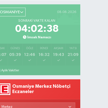
BÜYÜK
Umut:
Yolculuğu
DÖNÜŞÜ
ediatrik
Veysel
OSMANİYE
08.08.2026
Fizyoterapiden
Özaraz
SONRAKI VAKTE KALAN
İlham
Anlatıyor
04:02:37
Veren
ikâyeler
İmsak Namazı
SAK
GÜNEŞ
ÖĞLE
İKINDI
AKŞAM
YATSI
:07
05:39
12:46
16:32
19:43
21:09
Aylık Vakitler
Osmaniye Merkez Nöbetçi
Eczaneler