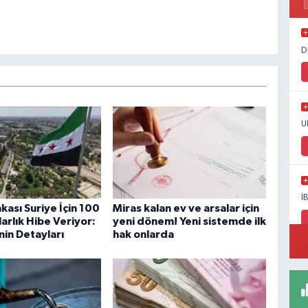
D
U
İ
kası Suriye İçin 100
Miras kalan ev ve arsalar için
arlık Hibe Veriyor:
yeni dönem! Yeni sistemde ilk
nin Detayları
hak onlarda