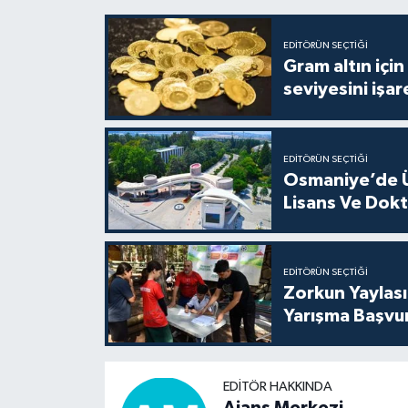
EDITÖRÜN SEÇTIĞI
Gram altın içi
seviyesini işar
EDITÖRÜN SEÇTIĞI
Osmaniye’de Ün
Lisans Ve Dokt
EDITÖRÜN SEÇTIĞI
Zorkun Yaylası 
Yarışma Başvuru
EDITÖR HAKKINDA