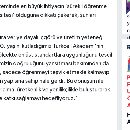
teminde en büyük ihtiyacın 'sürekli öğrenme
itesi' olduğuna dikkati çekerek, şunları
ıra veriye dayalı içgörü ve üretim yeteneği
0. yaşını kutladığımız Turkcell Akademi'nin
ölçekte en üst standartlara uygunluğunu tescil
imizin doğruluğunu yansıtması bakımından da
, sadece öğrenmeyi teşvik etmekle kalmayıp
P
 yapısına sahip hale geldi. Bu dönüşüm ile
F
alma, üretkenlik ve yenilikçilikle buluşturarak
e katkı sağlamayı hedefliyoruz.'
B