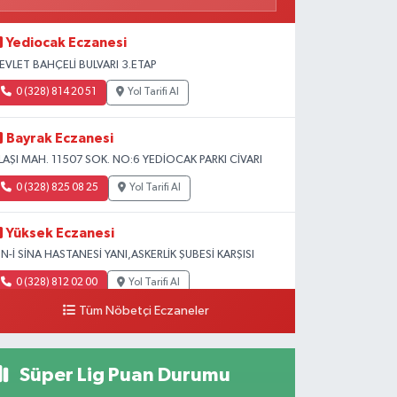
Yediocak Eczanesi
EVLET BAHÇELİ BULVARI 3.ETAP
0 (328) 814 20 51
Yol Tarifi Al
Bayrak Eczanesi
LAŞI MAH. 11507 SOK. NO:6 YEDİOCAK PARKI CİVARI
0 (328) 825 08 25
Yol Tarifi Al
Yüksek Eczanesi
BN-İ SİNA HASTANESİ YANI,ASKERLİK ŞUBESİ KARŞISI
0 (328) 812 02 00
Yol Tarifi Al
Tüm Nöbetçi Eczaneler
Süper Lig Puan Durumu