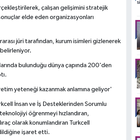
leştirilerek, çalışan gelişimini stratejik
 sonuçlar elde eden organizasyonları
rası jüri tarafından, kurum isimleri gizlenerek
elirleniyor.
aralarında bulunduğu dünya çapında 200'den
tı.
üretim yeteneği kazanmak anlamına geliyor'
rkcell İnsan ve İş Desteklerinden Sorumlu
eknolojiyi öğrenmeyi hızlandıran,
dıraç olarak konumlandıran Turkcell
diğine işaret etti.