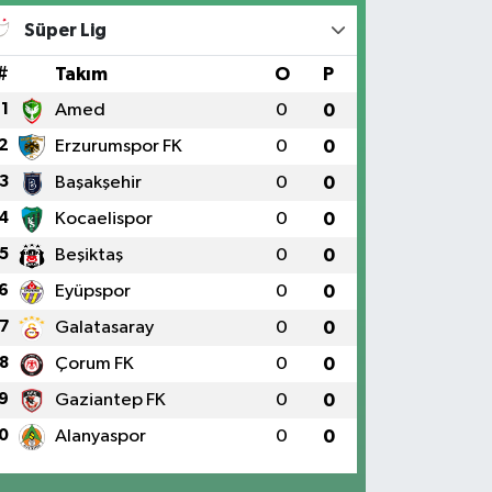
Süper Lig
#
Takım
O
P
1
Amed
0
0
2
Erzurumspor FK
0
0
3
Başakşehir
0
0
4
Kocaelispor
0
0
5
Beşiktaş
0
0
6
Eyüpspor
0
0
7
Galatasaray
0
0
8
Çorum FK
0
0
9
Gaziantep FK
0
0
0
Alanyaspor
0
0