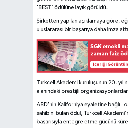
'BEST' ödülüne layık görüldü.
Şirketten yapılan açıklamaya göre, eği
uluslararası bir başarıya daha imza attı
SGK emekli ma
zaman faiz ö
İçeriği Görüntül
Turkcell Akademi kuruluşunun 20. yılı
alanındaki prestijli organizasyonlarda
ABD'nin Kaliforniya eyaletine bağlı 
sahibini bulan ödül, Turkcell Akademi'ni
başarısıyla entegre etme gücünü küre