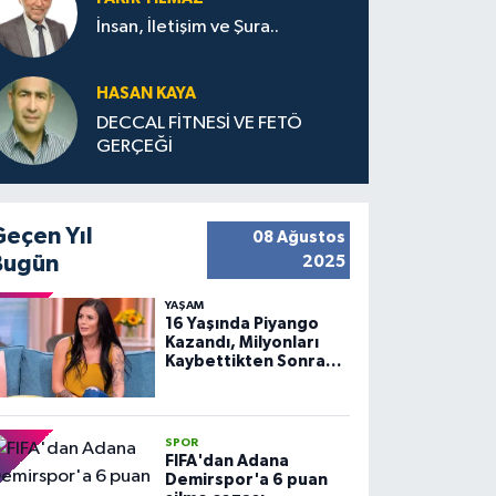
İnsan, İletişim ve Şura..
HASAN KAYA
DECCAL FİTNESİ VE FETÖ
GERÇEĞİ
Geçen Yıl
08 Ağustos
Bugün
2025
YAŞAM
16 Yaşında Piyango
Kazandı, Milyonları
Kaybettikten Sonra
Huzuru Buldu
SPOR
FIFA'dan Adana
Demirspor'a 6 puan