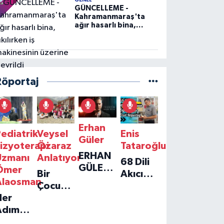
GENEL
GÜNCELLEME -
Kahramanmaraş'ta
ağır hasarlı bina,
yıkılırken iş
makinesinin üzerine
devrildi
Röportaj
Erhan
ediatrik
Veysel
Enis
Güler
izyoterapi
Özaraz
Tataroğlu
ERHAN
Uzmanı
Anlatıyor
68 Dili
GÜLER'IN
Ömer
Bir
Akıcı
YENI
Alaosman
Çocuğun
Konuşan
TEKLISI
Her
Umudu,
Öğretmenle
'TEK
Adım
Bir
Özel
GERÇEĞIM'LE
ir
Vakfın
Röportaj