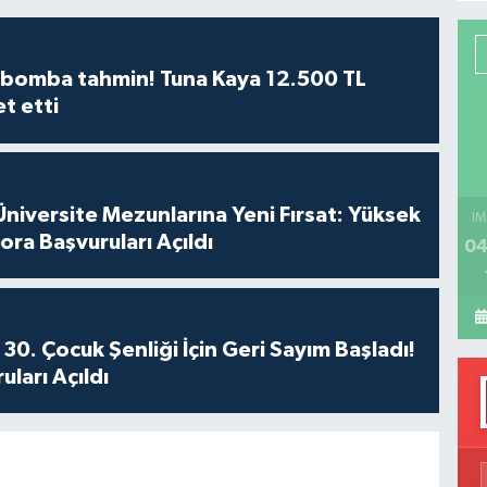
P
n bomba tahmin! Tuna Kaya 12.500 TL
et etti
H
iversite Mezunlarına Yeni Fırsat: Yüksek
İM
ora Başvuruları Açıldı
04
30. Çocuk Şenliği İçin Geri Sayım Başladı!
ları Açıldı