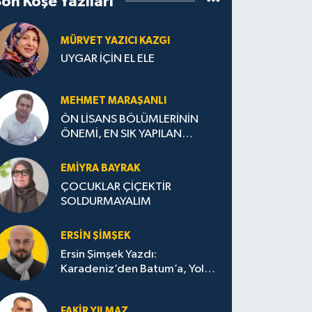
Son Köşe Yazıları
MÜRVET YAZICI KAZGI
UYGAR İÇİN EL ELE
MEHMET MARAŞANLI
ÖN LİSANS BÖLÜMLERİNİN
ÖNEMİ, EN SIK YAPILAN
HATALAR VE DOĞRU TERCİH
STRATEJİLERİ
EMIYRA BAYRAK
ÇOCUKLAR ÇİÇEKTİR
SOLDURMAYALIM
ERSIN ŞIMŞEK
Ersin Şimşek Yazdı:
Karadeniz’den Batum’a, Yolun
Bana Bıraktıkları
FAKIR YILMAZ