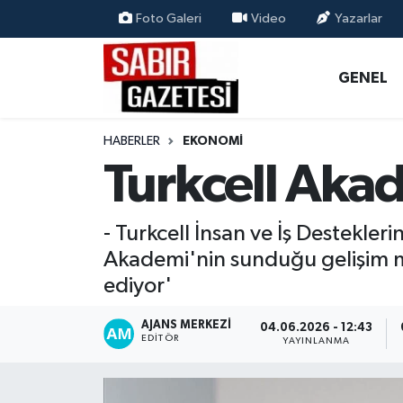
Foto Galeri
Video
Yazarlar
GENEL
Osmaniye Nöbetçi Eczaneler
GENEL
ÖZEL HABER
Osmaniye Hava Durumu
HABERLER
EKONOMI
OSMANİYE
Osmaniye Trafik Yoğunluk Haritası
Turkcell Aka
MAGAZİN
Süper Lig Puan Durumu ve Fikstür
- Turkcell İnsan ve İş Destekle
EKONOMİ
Tüm Manşetler
Akademi'nin sunduğu gelişim mo
ediyor'
SPOR
Son Dakika Haberleri
AJANS MERKEZI
04.06.2026 - 12:43
EDITÖR
RESMİ İLANLAR
Haber Arşivi
YAYINLANMA