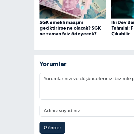
SGK emekli maaşını
İki Dev B
geciktirirse ne olacak? SGK
Tahmini: F
ne zaman faiz ödeyecek?
Çıkabilir
Yorumlar
Gönder