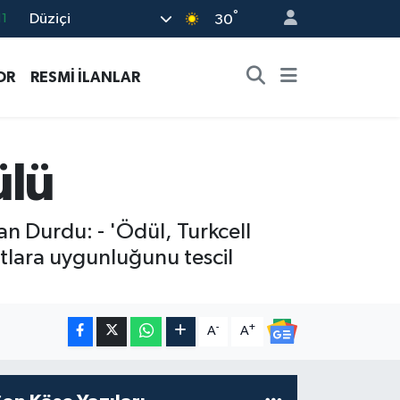
°
Düziçi
8
30
2
OR
RESMİ İLANLAR
8
3
4
ülü
11
an Durdu: - 'Ödül, Turkcell
tlara uygunluğunu tescil
-
+
A
A