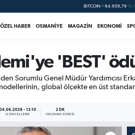
DOLAR
47,7436
%0.1
EURO
55,2510
%0.3
ÖZEL HABER
OSMANİYE
MAGAZİN
EKONOMİ
SP
STERLİN
64,4811
%0.3
GRAM ALTIN
6660.55
%0.0
BİST100
13.779
%-1
demi'ye 'BEST' öd
BITCOIN
64.959,79
%1.
rinden Sorumlu Genel Müdür Yardımcısı Erk
dellerinin, global ölçekte en üst standar
04.06.2026 - 13:10
2 DK
GÜNCELLEME
OKUNMA SÜRESI