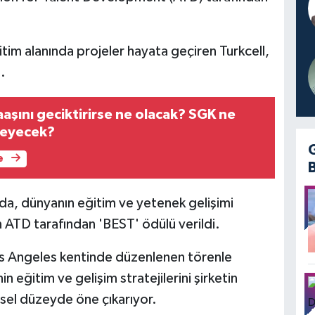
tim alanında projeler hayata geçiren Turkcell,
.
aşını geciktirirse ne olacak? SGK ne
deyecek?
e
nda, dünyanın eğitim ve yetenek gelişimi
n ATD tarafından 'BEST' ödülü verildi.
Los Angeles kentinde düzenlenen törenle
n eğitim ve gelişim stratejilerini şirketin
sel düzeyde öne çıkarıyor.