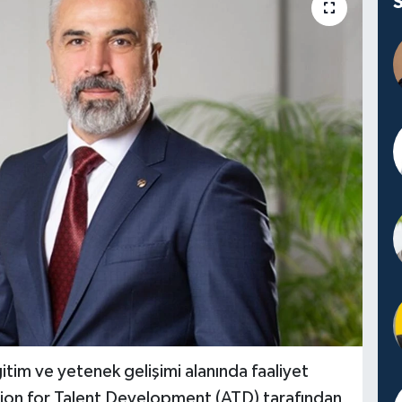
tim ve yetenek gelişimi alanında faaliyet
tion for Talent Development (ATD) tarafından