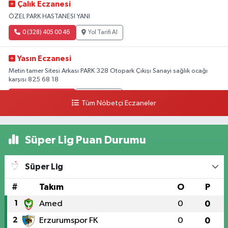
Çalık Eczanesi
ÖZEL PARK HASTANESI YANI
0 (328) 405 00 46
Yol Tarifi Al
Yasın Eczanesi
Metin tamer Sitesi Arkası PARK 328 Otopark Çıkışı Sanayi sağlık ocağı
karşısı 825 68 18
0 (328) 825 68 18
Yol Tarifi Al
Tüm Nöbetçi Eczaneler
Süper Lig Puan Durumu
Süper Lig
#
Takım
O
P
1
Amed
0
0
2
Erzurumspor FK
0
0