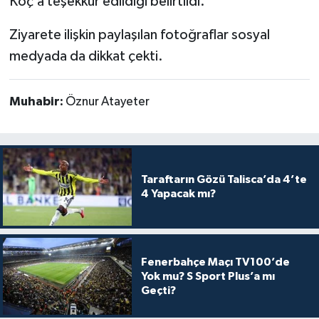
Koç’a teşekkür edildiği belirtildi.
Ziyarete ilişkin paylaşılan fotoğraflar sosyal
medyada da dikkat çekti.
Muhabir:
Öznur Atayeter
Taraftarın Gözü Talisca’da 4’te
4 Yapacak mı?
Fenerbahçe Maçı TV100’de
Yok mu? S Sport Plus’a mı
Geçti?