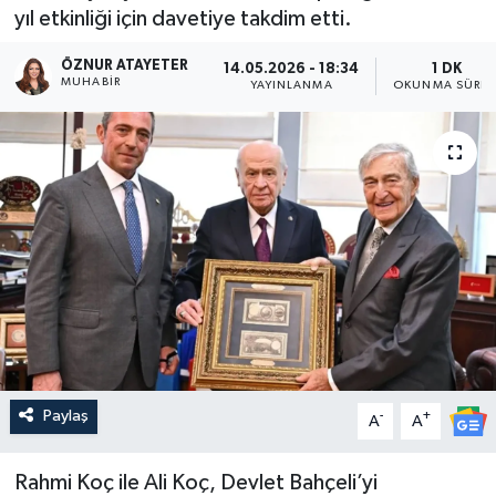
yıl etkinliği için davetiye takdim etti.
ÖZNUR ATAYETER
14.05.2026 - 18:34
1 DK
MUHABIR
YAYINLANMA
OKUNMA SÜRES
Paylaş
-
+
A
A
Rahmi Koç ile Ali Koç, Devlet Bahçeli’yi