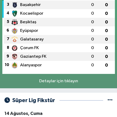
3
Başakşehir
0
0
4
Kocaelispor
0
0
5
Beşiktaş
0
0
6
Eyüpspor
0
0
7
Galatasaray
0
0
8
Çorum FK
0
0
9
Gaziantep FK
0
0
10
Alanyaspor
0
0
Detaylar için tıklayın
Süper Lig Fikstür
14 Ağustos, Cuma