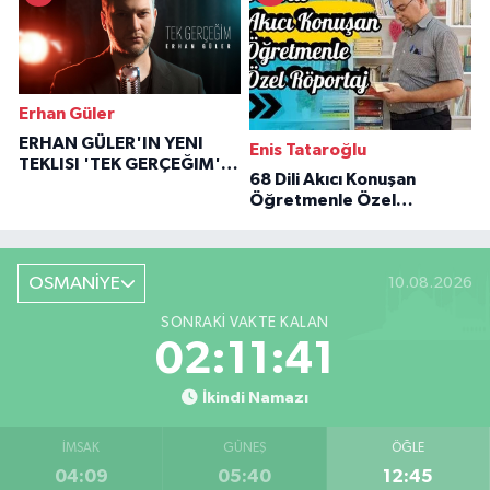
Erhan Güler
ERHAN GÜLER'IN YENI
Enis Tataroğlu
TEKLISI 'TEK GERÇEĞIM'LE
68 Dili Akıcı Konuşan
BÜYÜK DÖNÜŞÜ
Öğretmenle Özel
Röportaj
OSMANİYE
10.08.2026
SONRAKI VAKTE KALAN
02:11:40
İkindi Namazı
İMSAK
GÜNEŞ
ÖĞLE
04:09
05:40
12:45