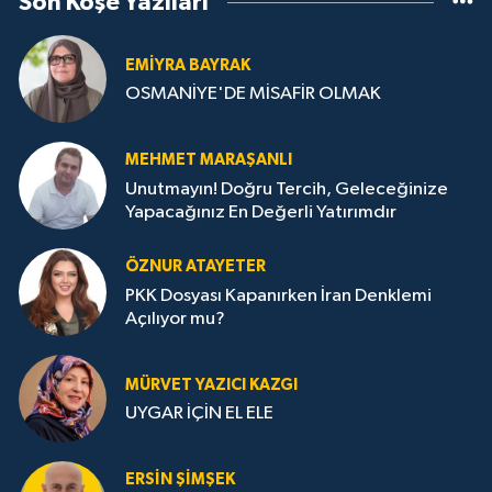
Son Köşe Yazıları
EMIYRA BAYRAK
OSMANİYE'DE MİSAFİR OLMAK
MEHMET MARAŞANLI
Unutmayın! Doğru Tercih, Geleceğinize
Yapacağınız En Değerli Yatırımdır
ÖZNUR ATAYETER
PKK Dosyası Kapanırken İran Denklemi
Açılıyor mu?
MÜRVET YAZICI KAZGI
UYGAR İÇİN EL ELE
ERSIN ŞIMŞEK