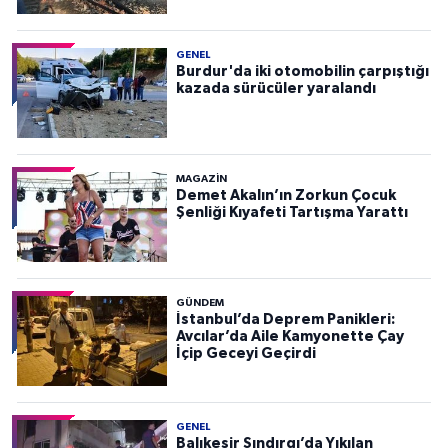
GENEL
Burdur'da iki otomobilin çarpıştığı
kazada sürücüler yaralandı
MAGAZİN
Demet Akalın’ın Zorkun Çocuk
Şenliği Kıyafeti Tartışma Yarattı
GÜNDEM
İstanbul’da Deprem Panikleri:
Avcılar’da Aile Kamyonette Çay
İçip Geceyi Geçirdi
GENEL
Balıkesir Sındırgı’da Yıkılan