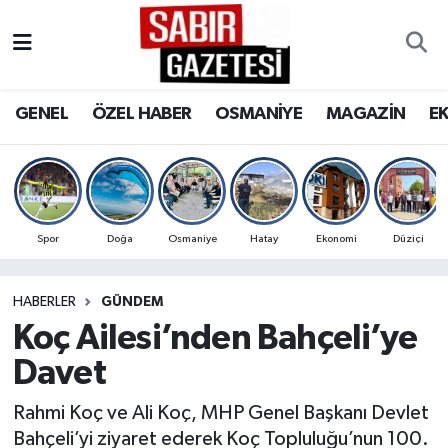
GENEL
Osmaniye Nöbetçi Eczaneler
GENEL
ÖZEL HABER
OSMANİYE
MAGAZİN
E
ÖZEL HABER
Osmaniye Hava Durumu
OSMANİYE
Osmaniye Trafik Yoğunluk Haritası
MAGAZİN
Süper Lig Puan Durumu ve Fikstür
Spor
Doğa
Osmaniye
Hatay
Ekonomi
Düziçi
EKONOMİ
Tüm Manşetler
HABERLER
GÜNDEM
Koç Ailesi’nden Bahçeli’ye
SPOR
Son Dakika Haberleri
Davet
RESMİ İLANLAR
Haber Arşivi
Rahmi Koç ve Ali Koç, MHP Genel Başkanı Devlet
Bahçeli’yi ziyaret ederek Koç Topluluğu’nun 100.