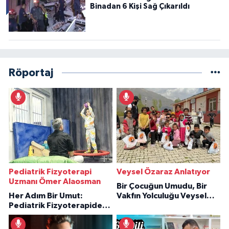
Binadan 6 Kişi Sağ Çıkarıldı
Röportaj
Pediatrik Fizyoterapi
Veysel Özaraz Anlatıyor
Uzmanı Ömer Alaosman
Bir Çocuğun Umudu, Bir
Her Adım Bir Umut:
Vakfın Yolculuğu Veysel
Pediatrik Fizyoterapiden
Özaraz Anlatıyor
İlham Veren Hikâyeler