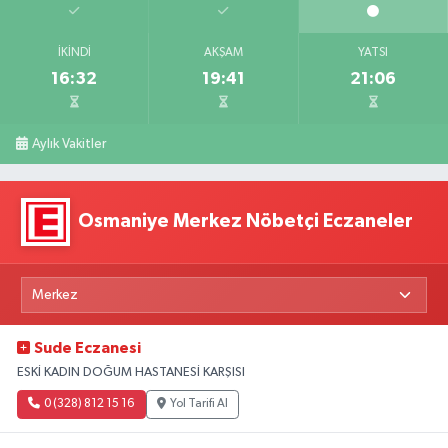
İKINDI
AKŞAM
YATSI
16:32
19:41
21:06
Aylık Vakitler
Osmaniye Merkez Nöbetçi Eczaneler
Sude Eczanesi
ESKİ KADIN DOĞUM HASTANESİ KARŞISI
0 (328) 812 15 16
Yol Tarifi Al