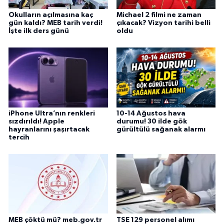
Okulların açılmasına kaç
Michael 2 filmi ne zaman
gün kaldı? MEB tarih verdi!
çıkacak? Vizyon tarihi belli
İşte ilk ders günü
oldu
iPhone Ultra’nın renkleri
10-14 Ağustos hava
sızdırıldı! Apple
durumu! 30 ilde gök
hayranlarını şaşırtacak
gürültülü sağanak alarmı
tercih
MEB çöktü mü? meb.gov.tr
TSE 129 personel alımı