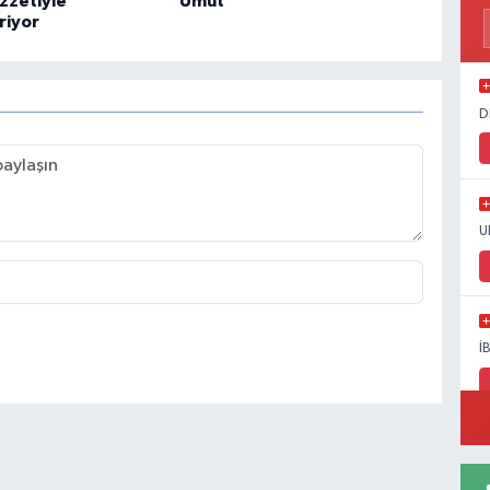
ezzetiyle
Umut
riyor
D
U
İ