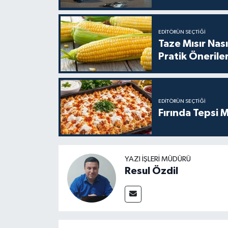
EDITÖRÜN SEÇTIĞI
Taze Mısır Nası
Pratik Önerile
EDITÖRÜN SEÇTIĞI
Fırında Tepsi M
YAZI İŞLERI MÜDÜRÜ
Resul Özdil