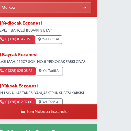
Yediocak Eczanesi
EVLET BAHÇELİ BULVARI 3.ETAP
0 (328) 814 20 51
Yol Tarifi Al
Bayrak Eczanesi
LAŞI MAH. 11507 SOK. NO:6 YEDİOCAK PARKI CİVARI
0 (328) 825 08 25
Yol Tarifi Al
Yüksek Eczanesi
BN-İ SİNA HASTANESİ YANI,ASKERLİK ŞUBESİ KARŞISI
0 (328) 812 02 00
Yol Tarifi Al
Tüm Nöbetçi Eczaneler