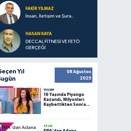
FAKIR YILMAZ
İnsan, İletişim ve Şura..
HASAN KAYA
DECCAL FİTNESİ VE FETÖ
GERÇEĞİ
Geçen Yıl
08 Ağustos
Bugün
2025
YAŞAM
16 Yaşında Piyango
Kazandı, Milyonları
Kaybettikten Sonra
Huzuru Buldu
SPOR
FIFA'dan Adana