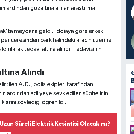
n ardından gözaltına alınan araştırma
kak’ta meydana geldi. İddiaya göre erkek
in penceresinden park halindeki aracın üzerine
dırılarak tedavi altına alındı. Tedavisinin
ltına Alındı
rtilen A.D., polis ekipleri tarafından
nin ardından adliyeye sevk edilen şüphelinin
klarını söylediği öğrenildi.
zun Süreli Elektrik Kesintisi Olacak mı?