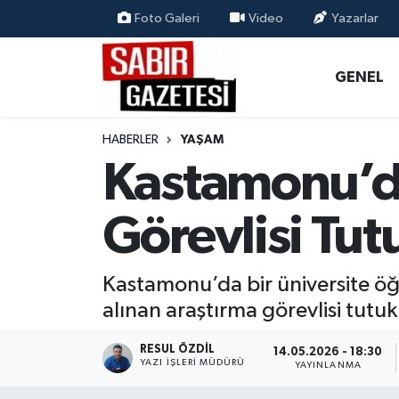
Foto Galeri
Video
Yazarlar
GENEL
Osmaniye Nöbetçi Eczaneler
GENEL
ÖZEL HABER
Osmaniye Hava Durumu
HABERLER
YAŞAM
OSMANİYE
Osmaniye Trafik Yoğunluk Haritası
Kastamonu’da
MAGAZİN
Süper Lig Puan Durumu ve Fikstür
Görevlisi Tut
EKONOMİ
Tüm Manşetler
Kastamonu’da bir üniversite ö
SPOR
Son Dakika Haberleri
alınan araştırma görevlisi tutuk
RESMİ İLANLAR
Haber Arşivi
RESUL ÖZDIL
14.05.2026 - 18:30
YAZI İŞLERI MÜDÜRÜ
YAYINLANMA