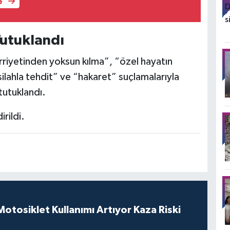
e
utuklandı
 hürriyetinden yoksun kılma”, “özel hayatın
“silahla tehdit” ve “hakaret” suçlamalarıyla
 tutuklandı.
irildi.
tosiklet Kullanımı Artıyor Kaza Riski