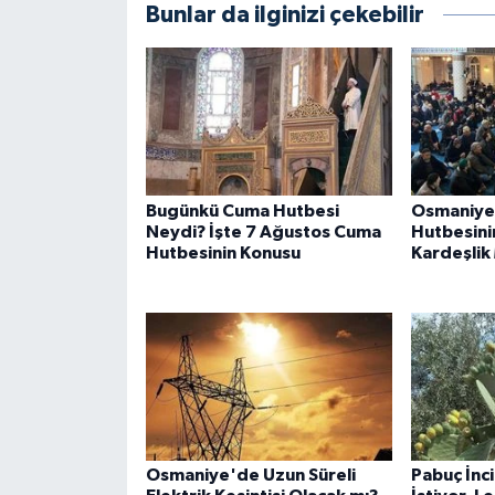
Bunlar da ilginizi çekebilir
Bugünkü Cuma Hutbesi
Osmaniye
Neydi? İşte 7 Ağustos Cuma
Hutbesini
Hutbesinin Konusu
Kardeşlik
Osmaniye'de Uzun Süreli
Pabuç İnc