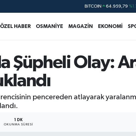
DOLAR
47,7436
%0.
EURO
55,2510
%0.
ÖZEL HABER
OSMANİYE
MAGAZİN
EKONOMİ
SP
STERLİN
64,4811
%0.
GRAM ALTIN
6660.55
%0.
BİST100
13.779
%-
 Şüpheli Olay: Ar
uklandı
ğrencisinin pencereden atlayarak yaralanm
landı.
1 DK
OKUNMA SÜRESI