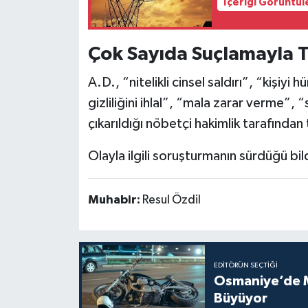
İçeriği Görüntül
Çok Sayıda Suçlamayla T
A.D., “nitelikli cinsel saldırı”, “kişiyi
gizliliğini ihlal”, “mala zarar verme”, 
çıkarıldığı nöbetçi hakimlik tarafından
Olayla ilgili soruşturmanın sürdüğü bild
Muhabir:
Resul Özdil
EDITÖRÜN SEÇTIĞI
Osmaniye’de Mo
Büyüyor