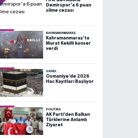
Demirspor'a 6 puan
silme cezası
KAHRAMANMARAŞ
Kahramanmaraş’ta
Murat Kekilli konser
verdi
GENEL
Osmaniye’de 2026
Hac Kayıtları Başlıyor
POLITIKA
AK Parti’den Balkan
Türklerine Anlamlı
Ziyaret