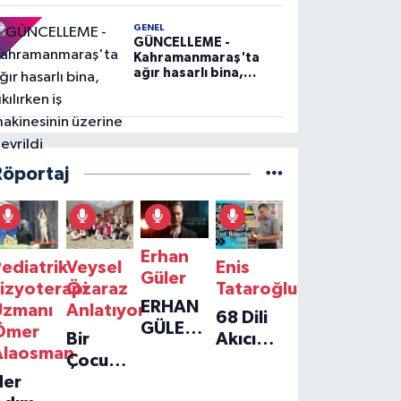
GENEL
GÜNCELLEME -
Kahramanmaraş'ta
ağır hasarlı bina,
yıkılırken iş
makinesinin üzerine
devrildi
Röportaj
Erhan
ediatrik
Veysel
Enis
Güler
izyoterapi
Özaraz
Tataroğlu
ERHAN
Uzmanı
Anlatıyor
68 Dili
GÜLER'IN
Ömer
Bir
Akıcı
YENI
Alaosman
Çocuğun
Konuşan
TEKLISI
Her
Umudu,
Öğretmenle
'TEK