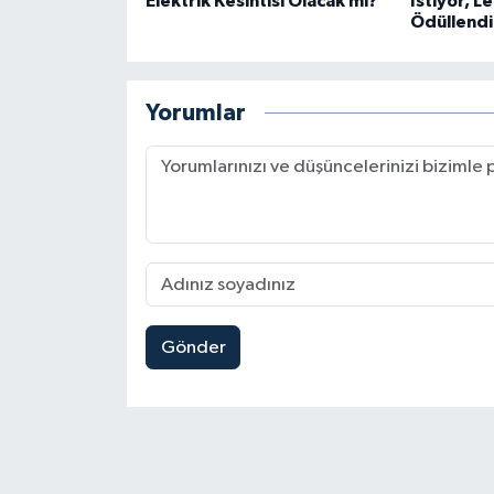
Elektrik Kesintisi Olacak mı?
İstiyor, L
Ödüllendi
Yorumlar
Gönder