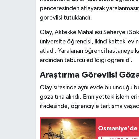
penceresinden atlayarak yaralanmasını
görevlisi tutuklandı.
Olay, Aktekke Mahallesi Seheryeli So
üniversite öğrencisi, ikinci kattaki ev
atladı. Yaralanan öğrenci hastaneye kal
ardından taburcu edildiği öğrenildi.
Araştırma Görevlisi Göza
Olay sırasında aynı evde bulunduğu beli
gözaltına alındı. Emniyetteki işlemleri
ifadesinde, öğrenciyle tartışma yaşadı
Osmaniye'de U