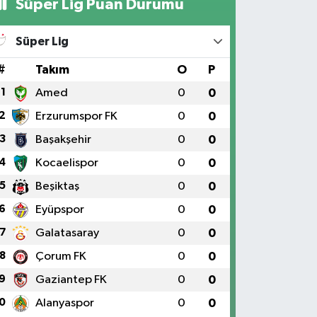
Süper Lig Puan Durumu
Süper Lig
#
Takım
O
P
1
Amed
0
0
2
Erzurumspor FK
0
0
3
Başakşehir
0
0
4
Kocaelispor
0
0
5
Beşiktaş
0
0
6
Eyüpspor
0
0
7
Galatasaray
0
0
8
Çorum FK
0
0
9
Gaziantep FK
0
0
0
Alanyaspor
0
0