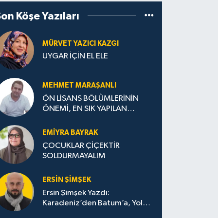
Son Köşe Yazıları
MÜRVET YAZICI KAZGI
UYGAR İÇİN EL ELE
MEHMET MARAŞANLI
ÖN LİSANS BÖLÜMLERİNİN
ÖNEMİ, EN SIK YAPILAN
HATALAR VE DOĞRU TERCİH
STRATEJİLERİ
EMIYRA BAYRAK
ÇOCUKLAR ÇİÇEKTİR
SOLDURMAYALIM
ERSIN ŞIMŞEK
Ersin Şimşek Yazdı:
Karadeniz’den Batum’a, Yolun
Bana Bıraktıkları