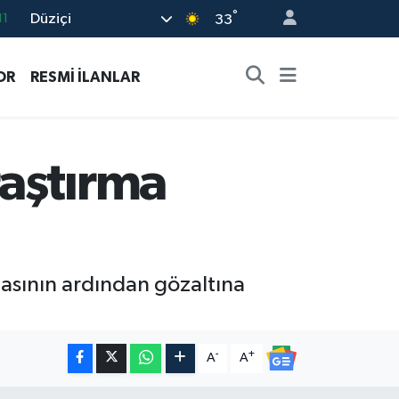
°
Düziçi
33
18
32
OR
RESMİ İLANLAR
38
03
14
aştırma
asının ardından gözaltına
-
+
A
A