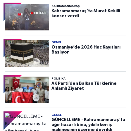
KAHRAMANMARAŞ
Kahramanmaraş’ta Murat Kekilli
konser verdi
GENEL
Osmaniye’de 2026 Hac Kayıtları
Başlıyor
POLITIKA
AK Parti’den Balkan Türklerine
Anlamlı Ziyaret
GENEL
GÜNCELLEME - Kahramanmaraş'ta
ağır hasarlı bina, yıkılırken iş
makinesinin üzerine devrildi