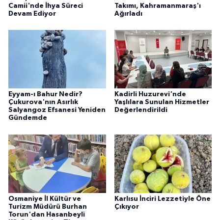
Camii'nde İhya Süreci
Takımı, Kahramanmaraş'ı
Devam Ediyor
Ağırladı
Eyyam-ı Bahur Nedir?
Kadirli Huzurevi'nde
Çukurova'nın Asırlık
Yaşlılara Sunulan Hizmetler
Salyangoz Efsanesi Yeniden
Değerlendirildi
Gündemde
Osmaniye İl Kültür ve
Karlısu İnciri Lezzetiyle Öne
Turizm Müdürü Burhan
Çıkıyor
Torun'dan Hasanbeyli