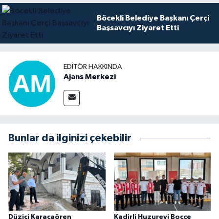
Böcekli Belediye Başkanı Çerçi
Başsavcıyı Ziyaret Etti
EDITÖR HAKKINDA
Ajans Merkezi
Bunlar da ilginizi çekebilir
Düziçi Karacaören
Kadirli Huzurevi Bocce