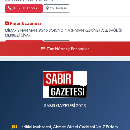
0 (328) 812 56 78
Yol Tarifi Al
Pınar Eczanesi
MİMAR SİNAN MAH. 8546 SOK. NO:4 A (HASAN KESKİNER AİLE SAĞLIĞI
MERKEZİ CİVARI)
0 (328) 826 04 73
Yol Tarifi Al
Tüm Nöbetçi Eczaneler
SABIR GAZETESİ 2023
İstiklal Mahallesi, Ahmet Güzel Caddesi No:7 Erdem