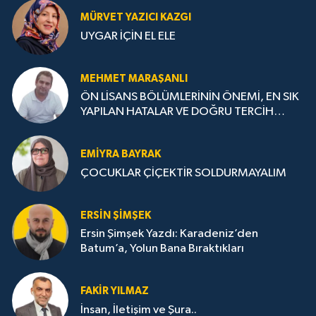
MÜRVET YAZICI KAZGI
UYGAR İÇİN EL ELE
MEHMET MARAŞANLI
ÖN LİSANS BÖLÜMLERİNİN ÖNEMİ, EN SIK
YAPILAN HATALAR VE DOĞRU TERCİH
STRATEJİLERİ
EMIYRA BAYRAK
ÇOCUKLAR ÇİÇEKTİR SOLDURMAYALIM
ERSIN ŞIMŞEK
Ersin Şimşek Yazdı: Karadeniz’den
Batum’a, Yolun Bana Bıraktıkları
FAKIR YILMAZ
İnsan, İletişim ve Şura..