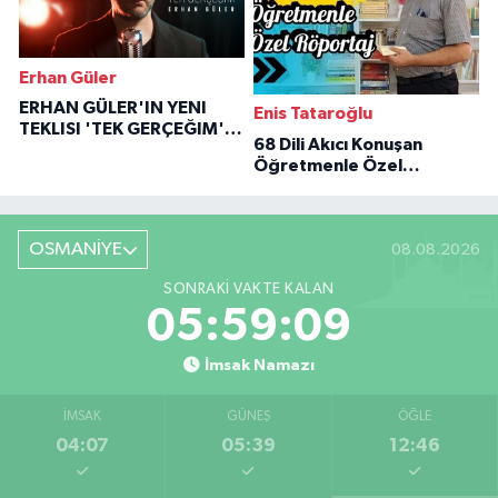
Erhan Güler
ERHAN GÜLER'IN YENI
Enis Tataroğlu
TEKLISI 'TEK GERÇEĞIM'LE
68 Dili Akıcı Konuşan
BÜYÜK DÖNÜŞÜ
Öğretmenle Özel
Röportaj
OSMANİYE
08.08.2026
SONRAKI VAKTE KALAN
05:59:09
İmsak Namazı
İMSAK
GÜNEŞ
ÖĞLE
04:07
05:39
12:46