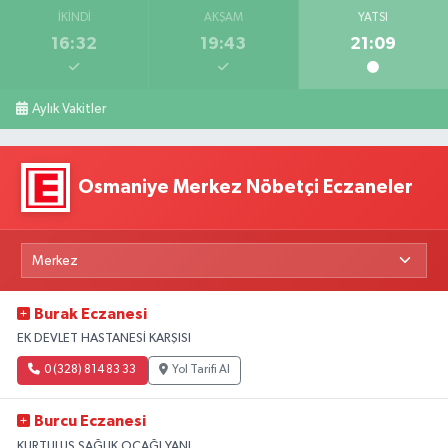
İKINDI
AKŞAM
YATSI
16:32
19:43
21:09
Aylık Vakitler
Osmaniye Merkez Nöbetçi Eczaneler
Burak Eczanesi
EK DEVLET HASTANESİ KARŞISI
0 (328) 814 83 33
Yol Tarifi Al
Burcu Eczanesi
KURTULUŞ SAĞLIK OCAĞI YANI