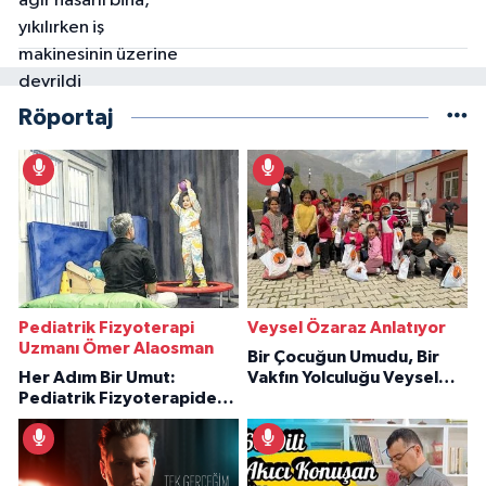
Röportaj
Pediatrik Fizyoterapi
Veysel Özaraz Anlatıyor
Uzmanı Ömer Alaosman
Bir Çocuğun Umudu, Bir
Her Adım Bir Umut:
Vakfın Yolculuğu Veysel
Pediatrik Fizyoterapiden
Özaraz Anlatıyor
İlham Veren Hikâyeler