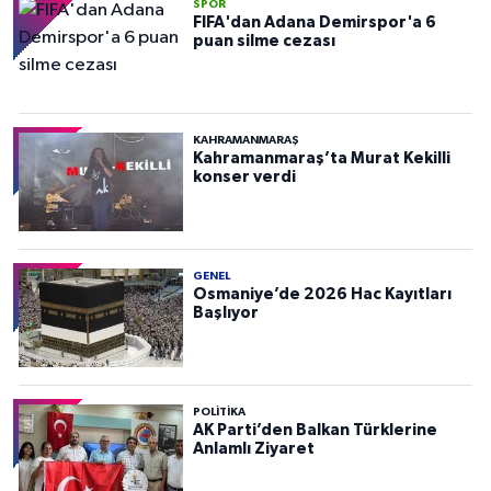
SPOR
FIFA'dan Adana Demirspor'a 6
puan silme cezası
KAHRAMANMARAŞ
Kahramanmaraş’ta Murat Kekilli
konser verdi
GENEL
Osmaniye’de 2026 Hac Kayıtları
Başlıyor
POLITIKA
AK Parti’den Balkan Türklerine
Anlamlı Ziyaret