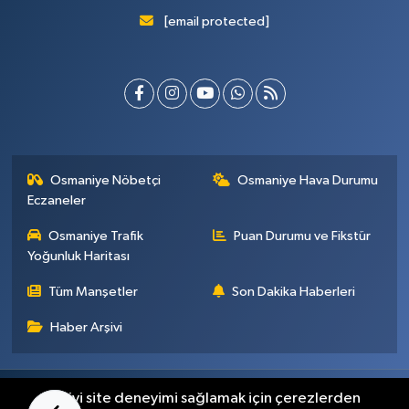
[email protected]
Osmaniye Nöbetçi
Osmaniye Hava Durumu
Eczaneler
Osmaniye Trafik
Puan Durumu ve Fikstür
Yoğunluk Haritası
Tüm Manşetler
Son Dakika Haberleri
Haber Arşivi
Künye
İletişim
Gizlilik Sözleşmesi
En iyi site deneyimi sağlamak için çerezlerden