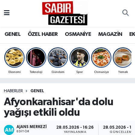
GENEL
Osmaniye Nöbetçi Eczaneler
GENEL
ÖZEL HABER
OSMANİYE
MAGAZİN
E
ÖZEL HABER
Osmaniye Hava Durumu
OSMANİYE
Osmaniye Trafik Yoğunluk Haritası
MAGAZİN
Süper Lig Puan Durumu ve Fikstür
Ekonomi
Teknoloji
Gündem
Spor
Osmaniye
Yemek
EKONOMİ
Tüm Manşetler
HABERLER
GENEL
Afyonkarahisar'da dolu
SPOR
Son Dakika Haberleri
yağışı etkili oldu
RESMİ İLANLAR
Haber Arşivi
AJANS MERKEZI
28.05.2026 - 16:26
28.05.2026 - 16
EDITÖR
YAYINLANMA
GÜNCELLEME