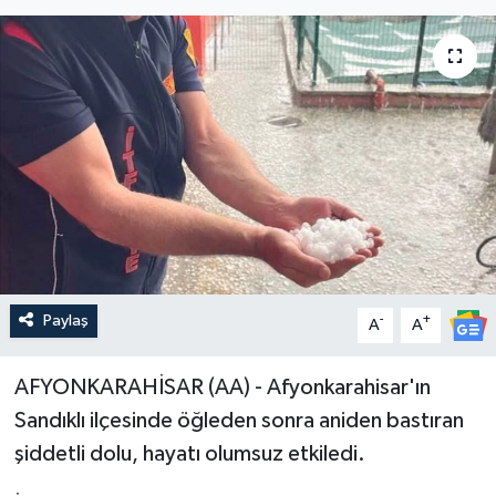
Paylaş
-
+
A
A
​AFYONKARAHİSAR (AA) - Afyonkarahisar'ın
Sandıklı ilçesinde öğleden sonra aniden bastıran
şiddetli dolu, hayatı olumsuz etkiledi.