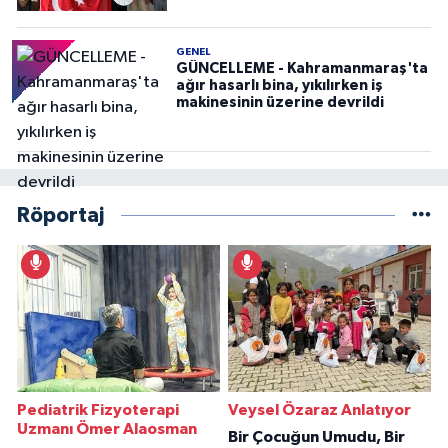
GENEL
GÜNCELLEME - Kahramanmaraş'ta
ağır hasarlı bina, yıkılırken iş
makinesinin üzerine devrildi
Röportaj
Pediatrik Fizyoterapi
Veysel Özaraz Anlatıyor
Uzmanı Ömer Alaosman
Bir Çocuğun Umudu, Bir