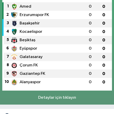
1
Amed
0
0
2
Erzurumspor FK
0
0
3
Başakşehir
0
0
4
Kocaelispor
0
0
5
Beşiktaş
0
0
6
Eyüpspor
0
0
7
Galatasaray
0
0
8
Çorum FK
0
0
9
Gaziantep FK
0
0
10
Alanyaspor
0
0
Detaylar için tıklayın