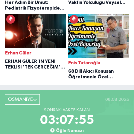
Her Adım Bir Umut:
Vakfın Yolculuğu Veysel
Pediatrik Fizyoterapiden
Özaraz Anlatıyor
İlham Veren Hikâyeler
Erhan Güler
ERHAN GÜLER'IN YENI
Enis Tataroğlu
TEKLISI 'TEK GERÇEĞIM'LE
68 Dili Akıcı Konuşan
BÜYÜK DÖNÜŞÜ
Öğretmenle Özel
Röportaj
OSMANİYE
08.08.2026
SONRAKI VAKTE KALAN
03:07:54
Öğle Namazı