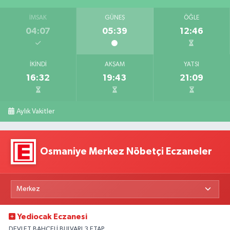
İMSAK
GÜNEŞ
ÖĞLE
04:07
05:39
12:46
İKINDI
AKŞAM
YATSI
16:32
19:43
21:09
Aylık Vakitler
Osmaniye Merkez Nöbetçi Eczaneler
Yediocak Eczanesi
DEVLET BAHÇELİ BULVARI 3.ETAP