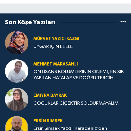
Son Köşe Yazıları
MÜRVET YAZICI KAZGI
UYGAR İÇİN EL ELE
MEHMET MARAŞANLI
ÖN LİSANS BÖLÜMLERİNİN ÖNEMİ, EN SIK
YAPILAN HATALAR VE DOĞRU TERCİH
STRATEJİLERİ
EMIYRA BAYRAK
ÇOCUKLAR ÇİÇEKTİR SOLDURMAYALIM
ERSIN ŞIMŞEK
Ersin Şimşek Yazdı: Karadeniz’den