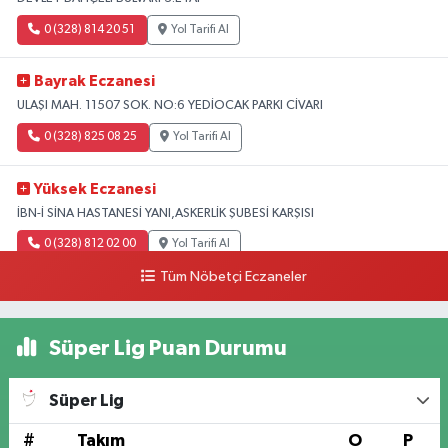
0 (328) 814 20 51
Yol Tarifi Al
Bayrak Eczanesi
ULAŞI MAH. 11507 SOK. NO:6 YEDİOCAK PARKI CİVARI
0 (328) 825 08 25
Yol Tarifi Al
Yüksek Eczanesi
İBN-İ SİNA HASTANESİ YANI,ASKERLİK ŞUBESİ KARŞISI
0 (328) 812 02 00
Yol Tarifi Al
Tüm Nöbetçi Eczaneler
Süper Lig Puan Durumu
Süper Lig
#
Takım
O
P