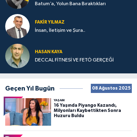
Batum’a, Yolun Bana Bıraktıkları
FAKIR YILMAZ
İnsan, İletişim ve Şura..
HASAN KAYA
DECCAL FİTNESİ VE FETÖ GERÇEĞİ
Geçen Yıl Bugün
08 Ağustos 2025
YAŞAM
16 Yaşında Piyango Kazandı,
Milyonları Kaybettikten Sonra
Huzuru Buldu