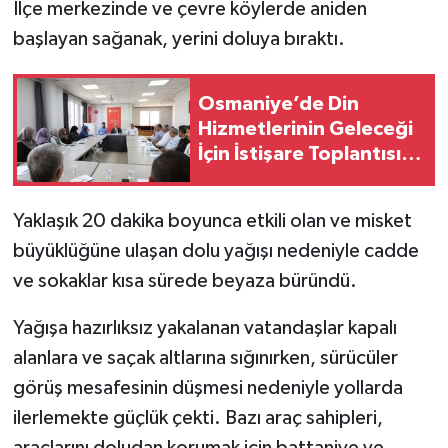
​İlçe merkezinde ve çevre köylerde aniden
başlayan sağanak, yerini doluya bıraktı.
Osmaniye’de Din
Hizmetlerinin Geleceği
İçin İstişare Toplantısı
Yapıldı
Yaklaşık 20 dakika boyunca etkili olan ve misket
büyüklüğüne ulaşan dolu yağışı nedeniyle cadde
ve sokaklar kısa sürede beyaza büründü.
Yağışa hazırlıksız yakalanan vatandaşlar kapalı
alanlara ve saçak altlarına sığınırken, sürücüler
görüş mesafesinin düşmesi nedeniyle yollarda
ilerlemekte güçlük çekti. Bazı araç sahipleri,
araçlarını doludan korumak için battaniye ve