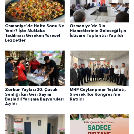
Osmaniye’de Hafta Sonu Ne
Osmaniye’de Din
Yenir? İşte Mutlaka
Hizmetlerinin Geleceği İçin
Tadılması Gereken Yöresel
İstişare Toplantısı Yapıldı
Lezzetler
Zorkun Yaylası 30. Çocuk
MHP Ceylanpınar Teşkilatı,
Şenliği İçin Geri Sayım
Siverek İlçe Kongresi’ne
Başladı! Yarışma Başvuruları
Katıldı
Açıldı