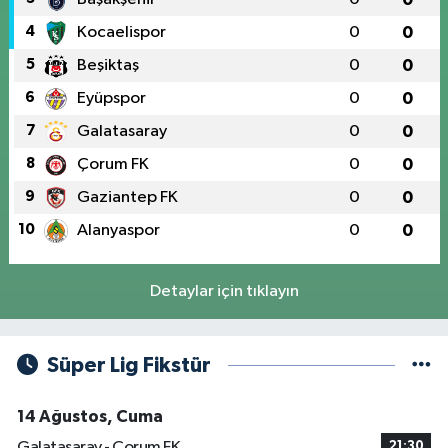
4
Kocaelispor
0
0
5
Beşiktaş
0
0
6
Eyüpspor
0
0
7
Galatasaray
0
0
8
Çorum FK
0
0
9
Gaziantep FK
0
0
10
Alanyaspor
0
0
Detaylar için tıklayın
Süper Lig Fikstür
14 Ağustos, Cuma
Galatasaray - Çorum FK
21:30