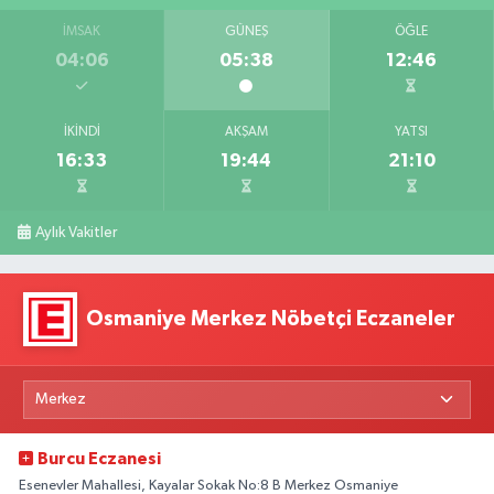
İMSAK
GÜNEŞ
ÖĞLE
04:06
05:38
12:46
İKINDI
AKŞAM
YATSI
16:33
19:44
21:10
Aylık Vakitler
Osmaniye Merkez Nöbetçi Eczaneler
Burcu Eczanesi
Esenevler Mahallesi, Kayalar Sokak No:8 B Merkez Osmaniye