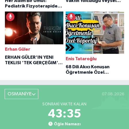
Her Adım Bir Umut:
Vakfın Yolculuğu Veysel
Pediatrik Fizyoterapiden
Özaraz Anlatıyor
İlham Veren Hikâyeler
Erhan Güler
ERHAN GÜLER'IN YENI
Enis Tataroğlu
TEKLISI 'TEK GERÇEĞIM'LE
68 Dili Akıcı Konuşan
BÜYÜK DÖNÜŞÜ
Öğretmenle Özel
Röportaj
OSMANİYE
07.08.2026
SONRAKI VAKTE KALAN
43:34
Öğle Namazı