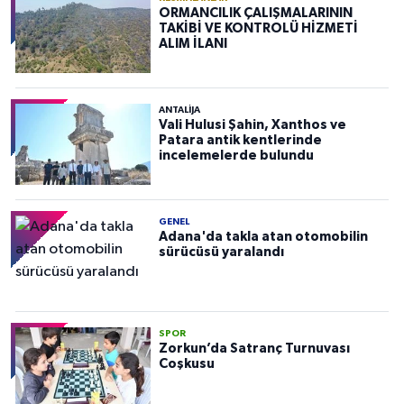
ORMANCILIK ÇALIŞMALARININ
TAKİBİ VE KONTROLÜ HİZMETİ
ALIM İLANI
ANTALIJA
Vali Hulusi Şahin, Xanthos ve
Patara antik kentlerinde
incelemelerde bulundu
GENEL
Adana'da takla atan otomobilin
sürücüsü yaralandı
SPOR
Zorkun’da Satranç Turnuvası
Coşkusu