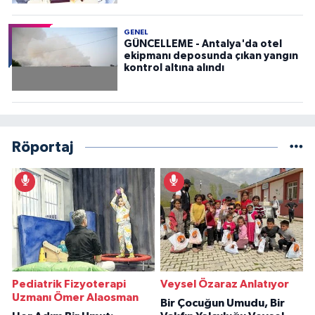
GENEL
GÜNCELLEME - Antalya'da otel
ekipmanı deposunda çıkan yangın
kontrol altına alındı
Röportaj
Pediatrik Fizyoterapi
Veysel Özaraz Anlatıyor
Uzmanı Ömer Alaosman
Bir Çocuğun Umudu, Bir