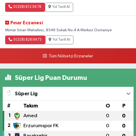
0 (328) 812 56 78
Yol Tarifi Al
Pınar Eczanesi
Mimar Sinan Mahallesi, 8546 Sokak No:4 A Merkez Osmaniye
0 (328) 826 04 73
Yol Tarifi Al
Tüm Nöbetçi Eczaneler
Süper Lig Puan Durumu
Süper Lig
#
Takım
O
P
1
Amed
0
0
2
Erzurumspor FK
0
0
3
Başakşehir
0
0