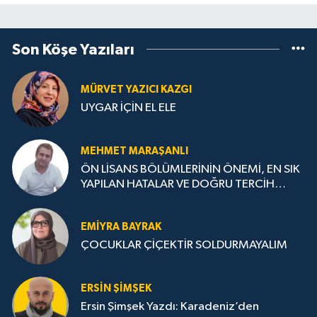
Son Köşe Yazıları
MÜRVET YAZICI KAZGI
UYGAR İÇİN EL ELE
MEHMET MARAŞANLI
ÖN LİSANS BÖLÜMLERİNİN ÖNEMİ, EN SIK
YAPILAN HATALAR VE DOĞRU TERCİH
STRATEJİLERİ
EMIYRA BAYRAK
ÇOCUKLAR ÇİÇEKTİR SOLDURMAYALIM
ERSIN ŞIMŞEK
Ersin Şimşek Yazdı: Karadeniz’den