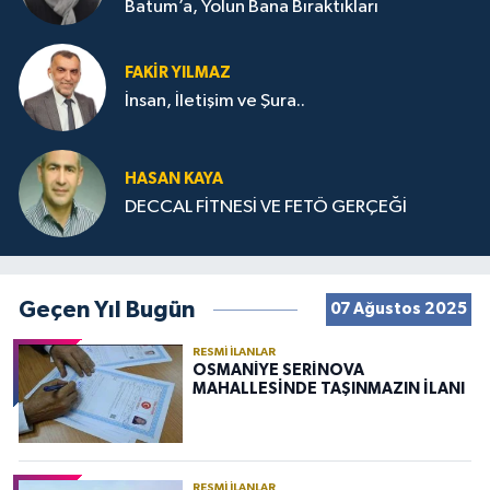
Batum’a, Yolun Bana Bıraktıkları
FAKIR YILMAZ
İnsan, İletişim ve Şura..
HASAN KAYA
DECCAL FİTNESİ VE FETÖ GERÇEĞİ
Geçen Yıl Bugün
07 Ağustos 2025
RESMI İLANLAR
OSMANİYE SERİNOVA
MAHALLESİNDE TAŞINMAZIN İLANI
RESMI İLANLAR