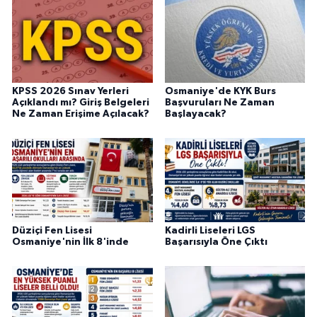
KPSS 2026 Sınav Yerleri
Osmaniye'de KYK Burs
Açıklandı mı? Giriş Belgeleri
Başvuruları Ne Zaman
Ne Zaman Erişime Açılacak?
Başlayacak?
Düziçi Fen Lisesi
Kadirli Liseleri LGS
Osmaniye'nin İlk 8'inde
Başarısıyla Öne Çıktı