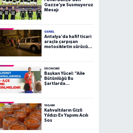
Gazze’ye Susmuyoruz
Mesajı
GENEL
Antalya'da hafif ticari
araçla çarpışan
motosikletin sürücüsü
yaralandı
EKONOMI
Başkan Yücel: “Aile
Bütünlüğü Bu
Şartlarda
Sağlanamaz”
YAŞAM
Kahvaltıların Gizli
Yıldızı Ev Yapımı Acılı
Sos