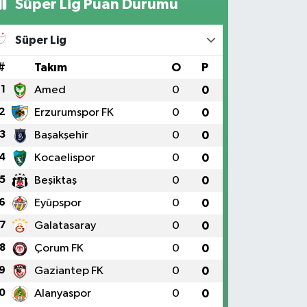
Süper Lig Puan Durumu
Süper Lig
#
Takım
O
P
1
Amed
0
0
2
Erzurumspor FK
0
0
3
Başakşehir
0
0
4
Kocaelispor
0
0
5
Beşiktaş
0
0
6
Eyüpspor
0
0
7
Galatasaray
0
0
8
Çorum FK
0
0
9
Gaziantep FK
0
0
0
Alanyaspor
0
0