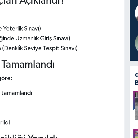
ları Açıklandı?
 Yeterlik Sınavı)
nde Uzmanlık Giriş Sınavı)
Denkli̇k Seviye Tespit Sınavı)
i Tamamlandı
göre:
i tamamlandı
rildi