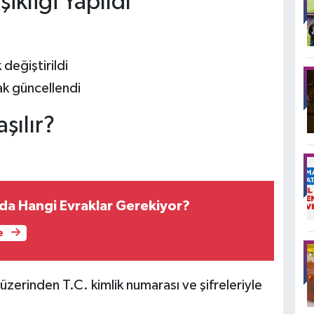
ikliği Yapıldı
değiştirildi
ak güncellendi
şılır?
nda Hangi Evraklar Gerekiyor?
e
erinden T.C. kimlik numarası ve şifreleriyle