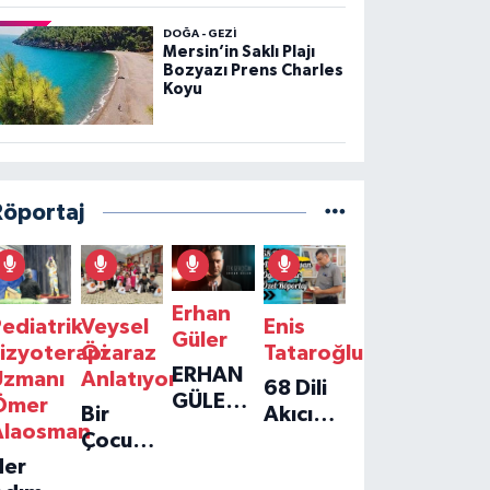
DOĞA - GEZI
Mersin’in Saklı Plajı
Bozyazı Prens Charles
Koyu
Röportaj
Erhan
ediatrik
Veysel
Enis
Güler
izyoterapi
Özaraz
Tataroğlu
ERHAN
Uzmanı
Anlatıyor
68 Dili
GÜLER'IN
Ömer
Bir
Akıcı
YENI
Alaosman
Çocuğun
Konuşan
TEKLISI
Her
Umudu,
Öğretmenle
'TEK