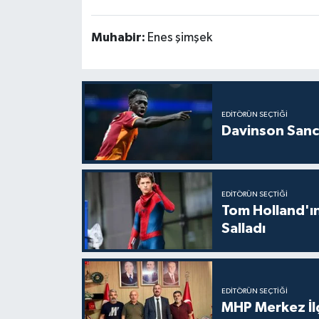
Muhabir:
Enes şimşek
EDITÖRÜN SEÇTIĞI
Davinson Sanc
EDITÖRÜN SEÇTIĞI
Tom Holland'ı
Salladı
EDITÖRÜN SEÇTIĞI
MHP Merkez İlç