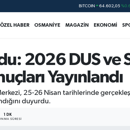
DOLAR
47,5986
%0.
EURO
55,0700
%0
ÖZEL HABER
OSMANİYE
MAGAZİN
EKONOMİ
SP
STERLİN
64,2438
%0.
GRAM ALTIN
6518.23
%0.
BİST100
13.768
%
u: 2026 DUS ve S
uçları Yayınlandı
kezi, 25-26 Nisan tarihlerinde gerçekleşt
andığını duyurdu.
1 DK
UNMA SÜRESI