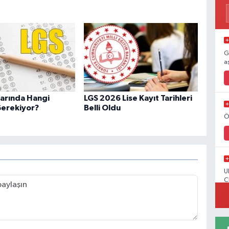
G
a
larında Hangi
LGS 2026 Lise Kayıt Tarihleri
Gerekiyor?
Belli Oldu
Ö
U
C