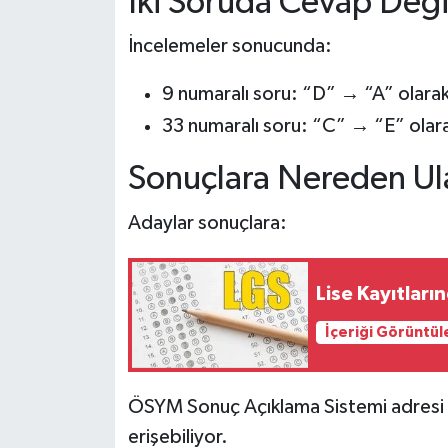
İki Soruda Cevap Değiş
İncelemeler sonucunda:
9 numaralı soru: “D” → “A” olarak 
33 numaralı soru: “C” → “E” olar
Sonuçlara Nereden Ula
Adaylar sonuçlara:
Lise Kayıtları
İçeriği Görüntül
ÖSYM Sonuç Açıklama Sistemi adresi üz
erişebiliyor.