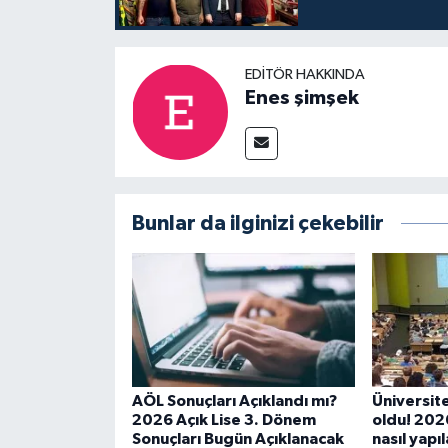
EDITÖR HAKKINDA
Enes şimşek
Bunlar da ilginizi çekebilir
AÖL Sonuçları Açıklandı mı?
Üniversite 
2026 Açık Lise 3. Dönem
oldu! 2026
Sonuçları Bugün Açıklanacak
nasıl yapı