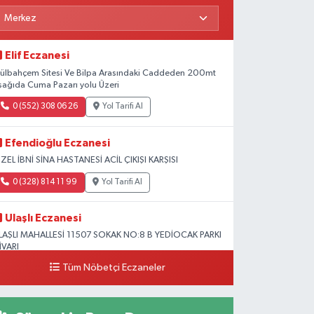
Elif Eczanesi
ülbahçem Sitesi Ve Bilpa Arasındaki Caddeden 200mt
şağıda Cuma Pazarı yolu Üzeri
0 (552) 308 06 26
Yol Tarifi Al
Efendioğlu Eczanesi
ZEL İBNİ SİNA HASTANESİ ACİL ÇIKIŞI KARŞISI
0 (328) 814 11 99
Yol Tarifi Al
Ulaşlı Eczanesi
LAŞLI MAHALLESİ 11507 SOKAK NO:8 B YEDİOCAK PARKI
İVARI
Tüm Nöbetçi Eczaneler
0 (546) 158 81 80
Yol Tarifi Al