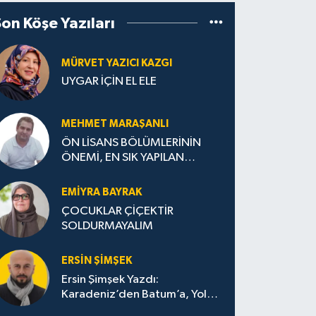
Son Köşe Yazıları
MÜRVET YAZICI KAZGI
UYGAR İÇİN EL ELE
MEHMET MARAŞANLI
ÖN LİSANS BÖLÜMLERİNİN
ÖNEMİ, EN SIK YAPILAN
HATALAR VE DOĞRU TERCİH
STRATEJİLERİ
EMIYRA BAYRAK
ÇOCUKLAR ÇİÇEKTİR
SOLDURMAYALIM
ERSIN ŞIMŞEK
Ersin Şimşek Yazdı:
Karadeniz’den Batum’a, Yolun
Bana Bıraktıkları