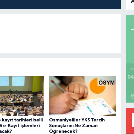
B
P
H
İM
04
kayıt tarihleri belli
Osmaniyeliler YKS Tercih
 e-Kayıt işlemleri
Sonuçlarını Ne Zaman
lacak?
Öğrenecek?