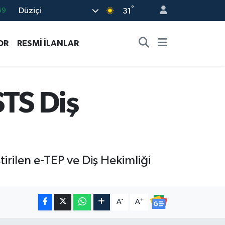
°
Düziçi
31
06
.1
OR
RESMİ İLANLAR
21
39
48
TS Diş
irilen e-TEP ve Diş Hekimliği
-
+
A
A