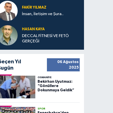
FAKIR YILMAZ
İnsan, İletişim ve Şura..
HASAN KAYA
DECCAL FİTNESİ VE FETÖ
GERÇEĞİ
Geçen Yıl
06 Ağustos
Bugün
2025
OSMANIYE
Bekirhan Uyutmaz:
“Gönüllere
Dokunmaya Geldik”
SPOR
Fenerbahçe’den