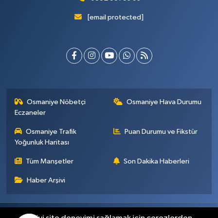
[email protected]
Osmaniye Nöbetçi
Osmaniye Hava Durumu
Eczaneler
Osmaniye Trafik
Puan Durumu ve Fikstür
Yoğunluk Haritası
Tüm Manşetler
Son Dakika Haberleri
Haber Arşivi
Künye
İletişim
Gizlilik Sözleşmesi