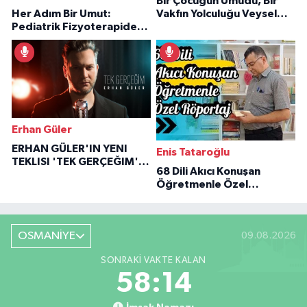
Bir Çocuğun Umudu, Bir
Her Adım Bir Umut:
Vakfın Yolculuğu Veysel
Pediatrik Fizyoterapiden
Özaraz Anlatıyor
İlham Veren Hikâyeler
Erhan Güler
ERHAN GÜLER'IN YENI
Enis Tataroğlu
TEKLISI 'TEK GERÇEĞIM'LE
68 Dili Akıcı Konuşan
BÜYÜK DÖNÜŞÜ
Öğretmenle Özel
Röportaj
OSMANİYE
09.08.2026
SONRAKI VAKTE KALAN
58:13