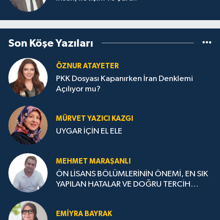
Son Köşe Yazıları
ÖZNUR ATAYETER
PKK Dosyası Kapanırken İran Denklemi
Açılıyor mu?
MÜRVET YAZICI KAZGI
UYGAR İÇİN EL ELE
MEHMET MARAŞANLI
ÖN LİSANS BÖLÜMLERİNİN ÖNEMİ, EN SIK
YAPILAN HATALAR VE DOĞRU TERCİH
STRATEJİLERİ
EMIYRA BAYRAK