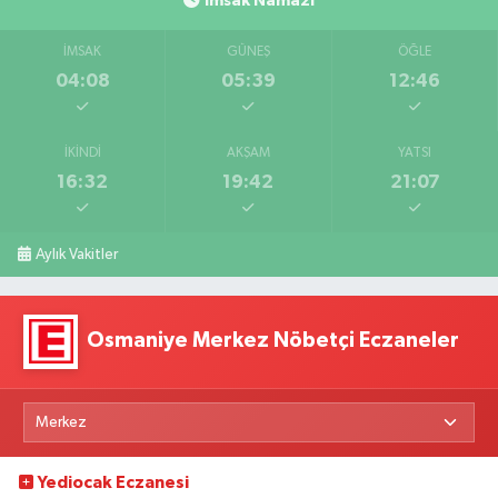
İmsak Namazı
İMSAK
GÜNEŞ
ÖĞLE
04:08
05:39
12:46
İKINDI
AKŞAM
YATSI
16:32
19:42
21:07
Aylık Vakitler
Osmaniye Merkez Nöbetçi Eczaneler
Yediocak Eczanesi