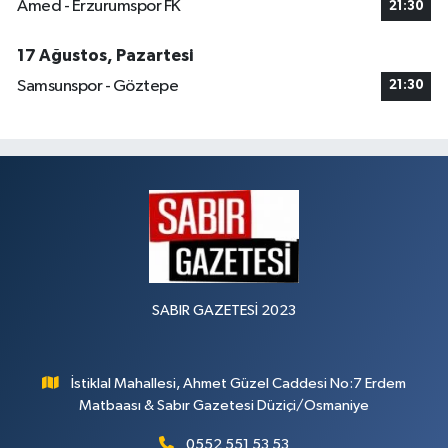
Amed - Erzurumspor FK
21:30
17 Ağustos, Pazartesi
Samsunspor - Göztepe
21:30
SABIR GAZETESİ 2023
İstiklal Mahallesi, Ahmet Güzel Caddesi No:7 Erdem
Matbaası & Sabır Gazetesi Düziçi/Osmaniye
0552 551 53 53