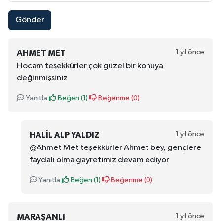
Gönder
1 yıl önce
AHMET MET
Hocam teşekkürler çok güzel bir konuya
değinmişsiniz
Yanıtla
Beğen (
1
)
Beğenme (
0
)
1 yıl önce
HALIL ALP YALDIZ
@Ahmet Met teşekkürler Ahmet bey, gençlere
faydalı olma gayretimiz devam ediyor
Yanıtla
Beğen (
1
)
Beğenme (
0
)
1 yıl önce
MARAŞANLI