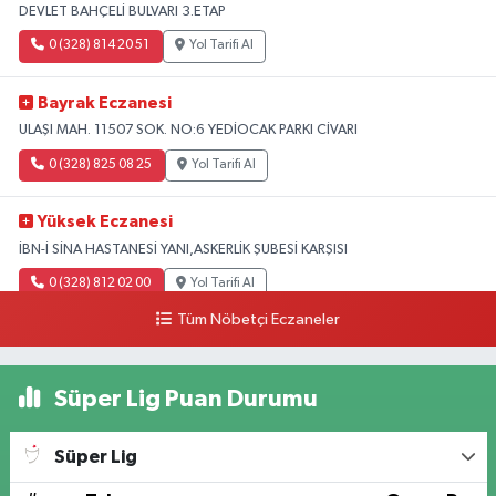
DEVLET BAHÇELİ BULVARI 3.ETAP
0 (328) 814 20 51
Yol Tarifi Al
Bayrak Eczanesi
ULAŞI MAH. 11507 SOK. NO:6 YEDİOCAK PARKI CİVARI
0 (328) 825 08 25
Yol Tarifi Al
Yüksek Eczanesi
İBN-İ SİNA HASTANESİ YANI,ASKERLİK ŞUBESİ KARŞISI
0 (328) 812 02 00
Yol Tarifi Al
Tüm Nöbetçi Eczaneler
Süper Lig Puan Durumu
Süper Lig