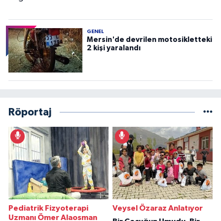
GENEL
Mersin'de devrilen motosikletteki
2 kişi yaralandı
Röportaj
Pediatrik Fizyoterapi
Veysel Özaraz Anlatıyor
Uzmanı Ömer Alaosman