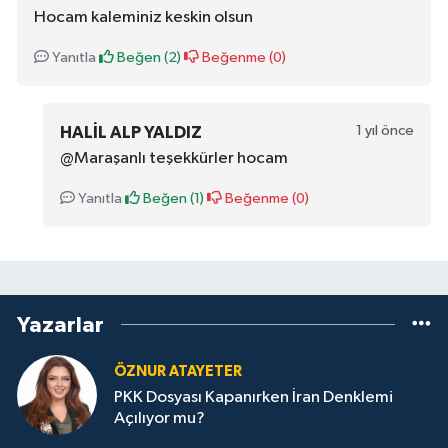
Hocam kaleminiz keskin olsun
Yanıtla
Beğen (
2
)
Beğenme (
0
)
1 yıl önce
HALIL ALP YALDIZ
@Maraşanlı teşekkürler hocam
Yanıtla
Beğen (
1
)
Beğenme (
0
)
Yazarlar
ÖZNUR ATAYETER
PKK Dosyası Kapanırken İran Denklemi
Açılıyor mu?