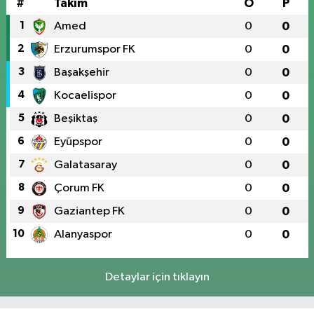
#
Takım
O
P
1
Amed
0
0
2
Erzurumspor FK
0
0
3
Başakşehir
0
0
4
Kocaelispor
0
0
5
Beşiktaş
0
0
6
Eyüpspor
0
0
7
Galatasaray
0
0
8
Çorum FK
0
0
9
Gaziantep FK
0
0
10
Alanyaspor
0
0
Detaylar için tıklayın