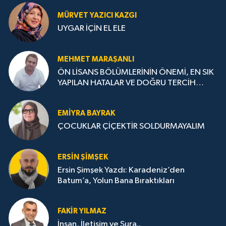
MÜRVET YAZICI KAZGI
UYGAR İÇİN EL ELE
MEHMET MARAŞANLI
ÖN LİSANS BÖLÜMLERİNİN ÖNEMİ, EN SIK
YAPILAN HATALAR VE DOĞRU TERCİH
STRATEJİLERİ
EMIYRA BAYRAK
ÇOCUKLAR ÇİÇEKTİR SOLDURMAYALIM
ERSIN ŞIMŞEK
Ersin Şimşek Yazdı: Karadeniz’den
Batum’a, Yolun Bana Bıraktıkları
FAKIR YILMAZ
İnsan, İletişim ve Şura..