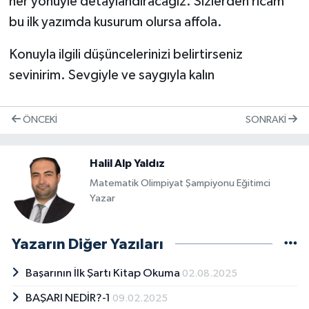
her yönüyle detaylandıracagız. Sizlerden ricam
bu ilk yazımda kusurum olursa affola.
Konuyla ilgili düşüncelerinizi belirtirseniz
sevinirim. Sevgiyle ve saygıyla kalın
ÖNCEKI
SONRAKI
Halil Alp Yaldız
Matematik Olimpiyat Şampiyonu Eğitimci
Yazar
Yazarın Diğer Yazıları
Başarının İlk Şartı Kitap Okuma
02.08.2025
BAŞARI NEDİR?-1
09.02.2025