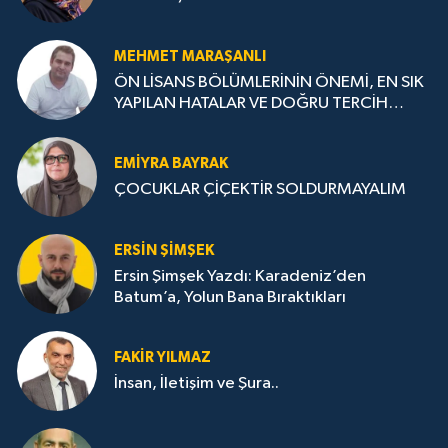
MEHMET MARAŞANLI
ÖN LİSANS BÖLÜMLERİNİN ÖNEMİ, EN SIK
YAPILAN HATALAR VE DOĞRU TERCİH
STRATEJİLERİ
EMIYRA BAYRAK
ÇOCUKLAR ÇİÇEKTİR SOLDURMAYALIM
ERSIN ŞIMŞEK
Ersin Şimşek Yazdı: Karadeniz’den
Batum’a, Yolun Bana Bıraktıkları
FAKIR YILMAZ
İnsan, İletişim ve Şura..