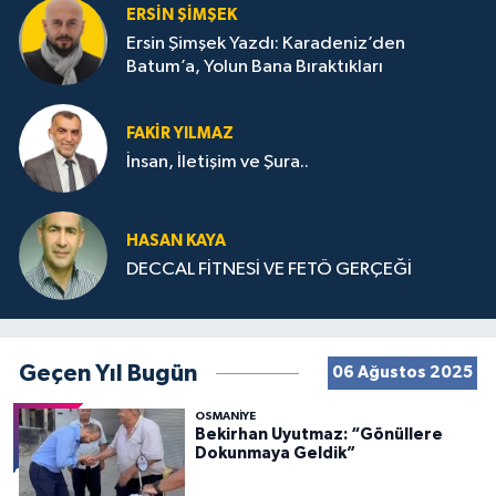
ERSIN ŞIMŞEK
Ersin Şimşek Yazdı: Karadeniz’den
Batum’a, Yolun Bana Bıraktıkları
FAKIR YILMAZ
İnsan, İletişim ve Şura..
HASAN KAYA
DECCAL FİTNESİ VE FETÖ GERÇEĞİ
Geçen Yıl Bugün
06 Ağustos 2025
OSMANIYE
Bekirhan Uyutmaz: “Gönüllere
Dokunmaya Geldik”