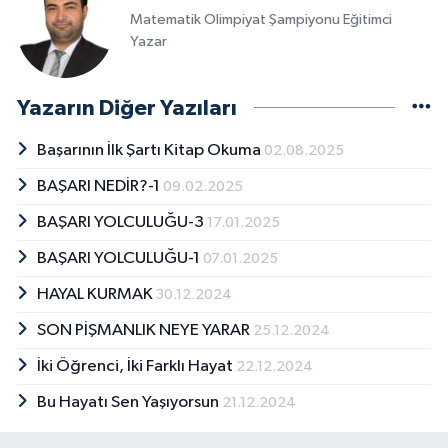
Matematik Olimpiyat Şampiyonu Eğitimci
Yazar
Yazarın Diğer Yazıları
Başarının İlk Şartı Kitap Okuma
02.08.2025
BAŞARI NEDİR?-1
09.02.2025
BAŞARI YOLCULUĞU-3
17.01.2025
BAŞARI YOLCULUĞU-1
07.01.2025
HAYAL KURMAK
30.12.2024
SON PİŞMANLIK NEYE YARAR
25.12.2024
İki Öğrenci, İki Farklı Hayat
22.12.2024
Bu Hayatı Sen Yaşıyorsun
21.12.2024