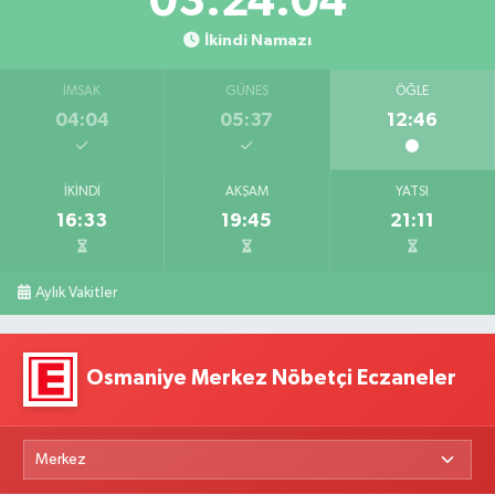
03:24:03
İkindi Namazı
İMSAK
GÜNEŞ
ÖĞLE
04:04
05:37
12:46
İKINDI
AKŞAM
YATSI
16:33
19:45
21:11
Aylık Vakitler
Osmaniye Merkez Nöbetçi Eczaneler