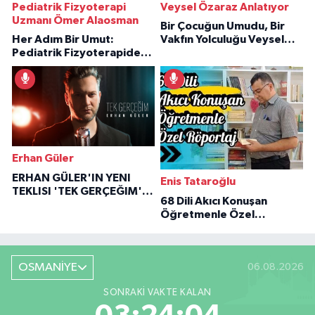
Pediatrik Fizyoterapi
Veysel Özaraz Anlatıyor
Uzmanı Ömer Alaosman
Bir Çocuğun Umudu, Bir
Her Adım Bir Umut:
Vakfın Yolculuğu Veysel
Pediatrik Fizyoterapiden
Özaraz Anlatıyor
İlham Veren Hikâyeler
Erhan Güler
ERHAN GÜLER'IN YENI
Enis Tataroğlu
TEKLISI 'TEK GERÇEĞIM'LE
68 Dili Akıcı Konuşan
BÜYÜK DÖNÜŞÜ
Öğretmenle Özel
Röportaj
OSMANİYE
06.08.2026
SONRAKI VAKTE KALAN