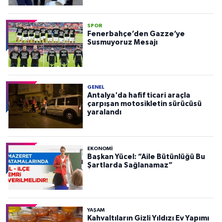
SPOR
Fenerbahçe’den Gazze’ye
Susmuyoruz Mesajı
GENEL
Antalya'da hafif ticari araçla
çarpışan motosikletin sürücüsü
yaralandı
EKONOMI
Başkan Yücel: “Aile Bütünlüğü Bu
Şartlarda Sağlanamaz”
YAŞAM
Kahvaltıların Gizli Yıldızı Ev Yapımı