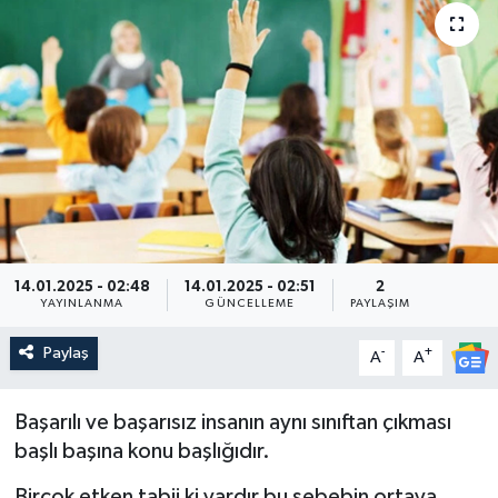
14.01.2025 - 02:48
14.01.2025 - 02:51
2
YAYINLANMA
GÜNCELLEME
PAYLAŞIM
Paylaş
-
+
A
A
Başarılı ve başarısız insanın aynı sınıftan çıkması
başlı başına konu başlığıdır.
Birçok etken tabii ki vardır bu sebebin ortaya