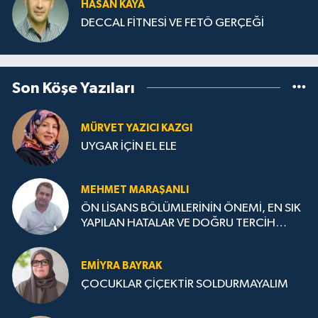
HASAN KAYA
DECCAL FİTNESİ VE FETÖ GERÇEĞİ
Son Köşe Yazıları
MÜRVET YAZICI KAZGI
UYGAR İÇİN EL ELE
MEHMET MARAŞANLI
ÖN LİSANS BÖLÜMLERİNİN ÖNEMİ, EN SIK
YAPILAN HATALAR VE DOĞRU TERCİH
STRATEJİLERİ
EMIYRA BAYRAK
ÇOCUKLAR ÇİÇEKTİR SOLDURMAYALIM