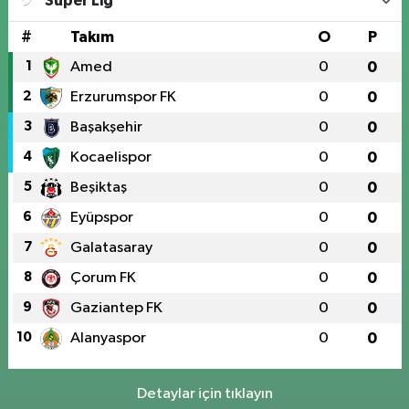
Süper Lig
#
Takım
O
P
1
Amed
0
0
2
Erzurumspor FK
0
0
3
Başakşehir
0
0
4
Kocaelispor
0
0
5
Beşiktaş
0
0
6
Eyüpspor
0
0
7
Galatasaray
0
0
8
Çorum FK
0
0
9
Gaziantep FK
0
0
10
Alanyaspor
0
0
Detaylar için tıklayın