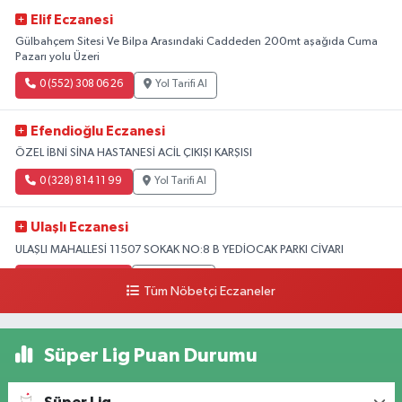
Elif Eczanesi
Gülbahçem Sitesi Ve Bilpa Arasındaki Caddeden 200mt aşağıda Cuma
Pazarı yolu Üzeri
0 (552) 308 06 26
Yol Tarifi Al
Efendioğlu Eczanesi
ÖZEL İBNİ SİNA HASTANESİ ACİL ÇIKIŞI KARŞISI
0 (328) 814 11 99
Yol Tarifi Al
Ulaşlı Eczanesi
ULAŞLI MAHALLESİ 11507 SOKAK NO:8 B YEDİOCAK PARKI CİVARI
0 (546) 158 81 80
Yol Tarifi Al
Tüm Nöbetçi Eczaneler
Süper Lig Puan Durumu