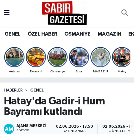
GENEL
Osmaniye Nöbetçi Eczaneler
GENEL
ÖZEL HABER
OSMANİYE
MAGAZİN
E
ÖZEL HABER
Osmaniye Hava Durumu
OSMANİYE
Osmaniye Trafik Yoğunluk Haritası
MAGAZİN
Süper Lig Puan Durumu ve Fikstür
Antalya
Ekonomi
Osmaniye
Spor
MAGAZİN
Hatay
EKONOMİ
Tüm Manşetler
HABERLER
GENEL
Hatay'da Gadir-i Hum
SPOR
Son Dakika Haberleri
Bayramı kutlandı
RESMİ İLANLAR
Haber Arşivi
AJANS MERKEZI
02.06.2026 - 13:50
02.06.2026 - 14
EDITÖR
YAYINLANMA
GÜNCELLEME