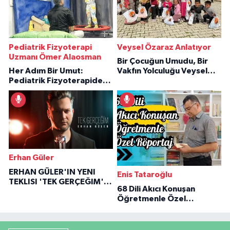
Pediatrik Fizyoterapi
Veysel Özaraz Anlatıyor
Uzmanı Ömer Alaosman
Bir Çocuğun Umudu, Bir
Her Adım Bir Umut:
Vakfın Yolculuğu Veysel
Pediatrik Fizyoterapiden
Özaraz Anlatıyor
İlham Veren Hikâyeler
Erhan Güler
ERHAN GÜLER'IN YENI
Enis Tataroğlu
TEKLISI 'TEK GERÇEĞIM'LE
68 Dili Akıcı Konuşan
BÜYÜK DÖNÜŞÜ
Öğretmenle Özel
Röportaj