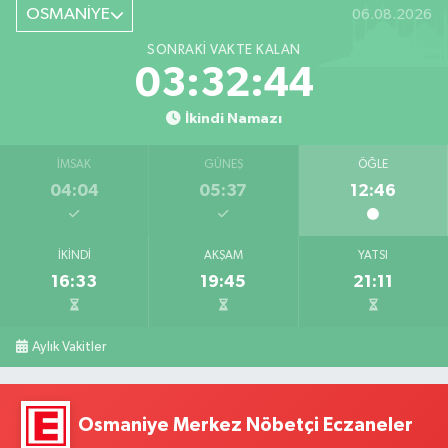
OSMANİYE
06.08.2026
SONRAKI VAKTE KALAN
03:32:43
İkindi Namazı
İMSAK
GÜNEŞ
ÖĞLE
04:04
05:37
12:46
İKINDI
AKŞAM
YATSI
16:33
19:45
21:11
Aylık Vakitler
Osmaniye Merkez Nöbetçi Eczaneler