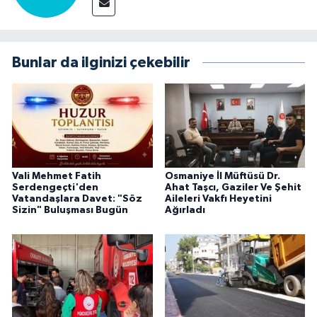
Bunlar da ilginizi çekebilir
Vali Mehmet Fatih
Osmaniye İl Müftüsü Dr.
Serdengeçti'den
Ahat Taşcı, Gaziler Ve Şehit
Vatandaşlara Davet: "Söz
Aileleri Vakfı Heyetini
Sizin" Buluşması Bugün
Ağırladı