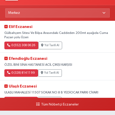
Elif Eczanesi
Gülbahçem Sitesi Ve Bilpa Arasındaki Caddeden 200mt aşağıda Cuma
Pazarı yolu Üzeri
0 (552) 308 06 26
Yol Tarifi Al
Efendioğlu Eczanesi
ÖZEL İBNİ SİNA HASTANESİ ACİL ÇIKIŞI KARŞISI
0 (328) 814 11 99
Yol Tarifi Al
Ulaşlı Eczanesi
ULAŞLI MAHALLESİ 11507 SOKAK NO:8 B YEDİOCAK PARKI CİVARI
0 (546) 158 81 80
Yol Tarifi Al
Tüm Nöbetçi Eczaneler