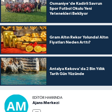
Osmaniye'de Kadirli Savrun
Spor Futbol Okulu Yeni
Yetenekleri Bekliyor
Gram Altın Rekor Yolunda! Altın
Fiyatları Neden Arttı?
Antalya Kekova'da 2 Bin Yıllık
Tarih Gün Yüzünde
EDITÖR HAKKINDA
Ajans Merkezi