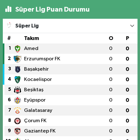
Süper Lig Puan Durumu
Süper Lig
#
Takım
O
P
1
Amed
0
0
2
Erzurumspor FK
0
0
3
Başakşehir
0
0
4
Kocaelispor
0
0
5
Beşiktaş
0
0
6
Eyüpspor
0
0
7
Galatasaray
0
0
8
Çorum FK
0
0
9
Gaziantep FK
0
0