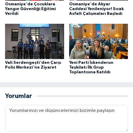
Osmaniye'de Çocuklara
Osmaniye'de Akyar
Yangın Güvenliği Eğitimi
Caddesi Yenileniyor! Sıcak
Verildi
Asfalt Çalışmaları Başladı
Vali Serdengeçti'den Çarşı
Yeni Parti İskenderun
Polis Merkezi'ne Ziyaret
Teşkilatı İlk Grup
Toplantısına Katıldı
Yorumlar