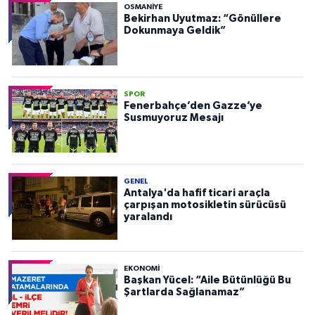
OSMANIYE
Bekirhan Uyutmaz: “Gönüllere
Dokunmaya Geldik”
SPOR
Fenerbahçe’den Gazze’ye
Susmuyoruz Mesajı
GENEL
Antalya'da hafif ticari araçla
çarpışan motosikletin sürücüsü
yaralandı
EKONOMI
Başkan Yücel: “Aile Bütünlüğü Bu
Şartlarda Sağlanamaz”