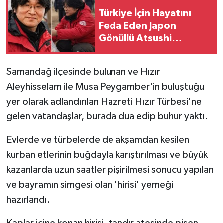
Türkiye İçin Hayatını
Feda Eden Japon
Gönüllü Atsushi
Miyazaki Unutulmuyor
Samandağ ilçesinde bulunan ve Hızır
Aleyhisselam ile Musa Peygamber'in buluştuğu
yer olarak adlandırılan Hazreti Hızır Türbesi'ne
gelen vatandaşlar, burada dua edip buhur yaktı.
Evlerde ve türbelerde de akşamdan kesilen
kurban etlerinin buğdayla karıştırılması ve büyük
kazanlarda uzun saatler pişirilmesi sonucu yapılan
ve bayramın simgesi olan 'hirisi' yemeği
hazırlandı.
Kaplar içine konan hirisi, tandır ateşinde pişen