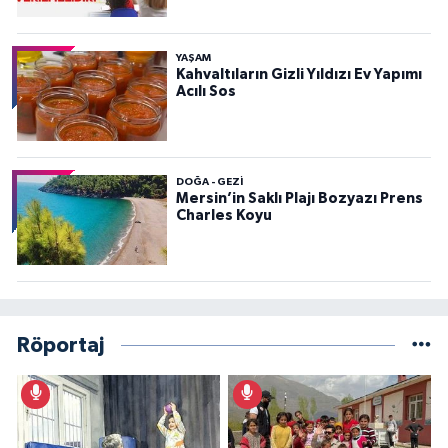
YAŞAM
Kahvaltıların Gizli Yıldızı Ev Yapımı
Acılı Sos
DOĞA - GEZI
Mersin’in Saklı Plajı Bozyazı Prens
Charles Koyu
Röportaj