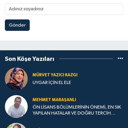
Gönder
Son Köşe Yazıları
MÜRVET YAZICI KAZGI
UYGAR İÇİN EL ELE
MEHMET MARAŞANLI
ÖN LİSANS BÖLÜMLERİNİN ÖNEMİ, EN SIK
YAPILAN HATALAR VE DOĞRU TERCİH
STRATEJİLERİ