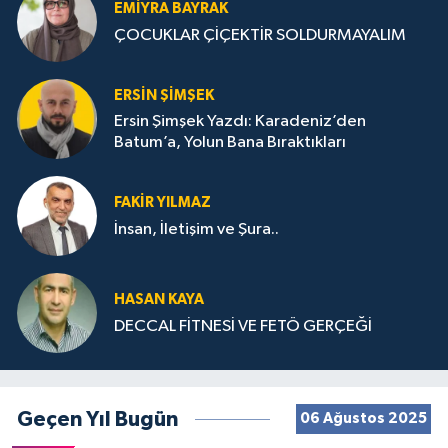
EMIYRA BAYRAK
ÇOCUKLAR ÇİÇEKTİR SOLDURMAYALIM
ERSIN ŞIMŞEK
Ersin Şimşek Yazdı: Karadeniz’den
Batum’a, Yolun Bana Bıraktıkları
FAKIR YILMAZ
İnsan, İletişim ve Şura..
HASAN KAYA
DECCAL FİTNESİ VE FETÖ GERÇEĞİ
Geçen Yıl Bugün
06 Ağustos 2025