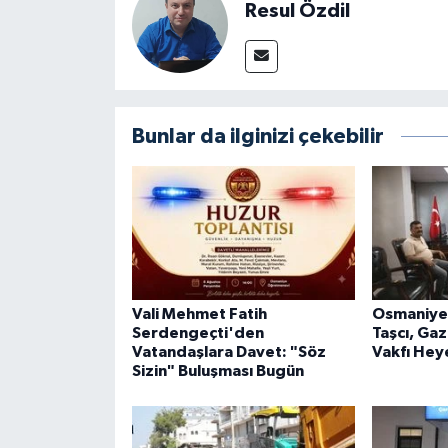
Resul Özdil
Bunlar da ilginizi çekebilir
Vali Mehmet Fatih
Osmaniye 
Serdengeçti'den
Taşcı, Gaz
Vatandaşlara Davet: "Söz
Vakfı Heye
Sizin" Buluşması Bugün