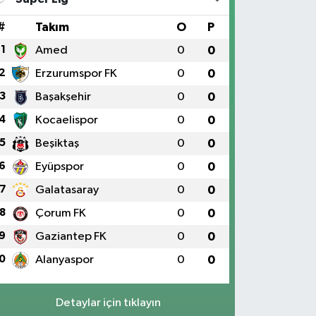
#
Takım
O
P
1
Amed
0
0
2
Erzurumspor FK
0
0
3
Başakşehir
0
0
4
Kocaelispor
0
0
5
Beşiktaş
0
0
6
Eyüpspor
0
0
7
Galatasaray
0
0
8
Çorum FK
0
0
9
Gaziantep FK
0
0
0
Alanyaspor
0
0
Detaylar için tıklayın