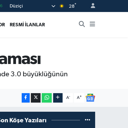
°
Düziçi
06
28
.1
OR
RESMİ İLANLAR
21
39
0
laması
66
linde 3.0 büyüklüğünün
-
+
A
A
Son Köşe Yazıları