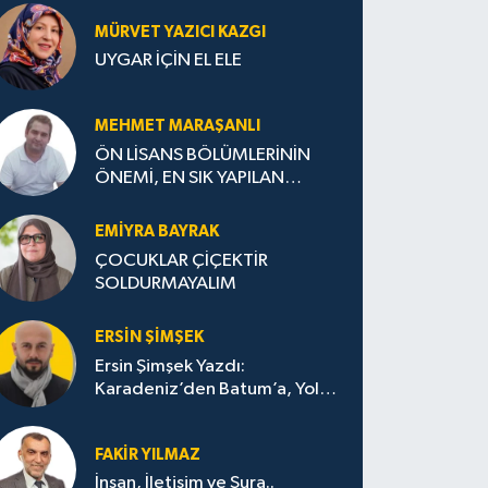
MÜRVET YAZICI KAZGI
UYGAR İÇİN EL ELE
MEHMET MARAŞANLI
ÖN LİSANS BÖLÜMLERİNİN
ÖNEMİ, EN SIK YAPILAN
HATALAR VE DOĞRU TERCİH
STRATEJİLERİ
EMIYRA BAYRAK
ÇOCUKLAR ÇİÇEKTİR
SOLDURMAYALIM
ERSIN ŞIMŞEK
Ersin Şimşek Yazdı:
Karadeniz’den Batum’a, Yolun
Bana Bıraktıkları
FAKIR YILMAZ
İnsan, İletişim ve Şura..