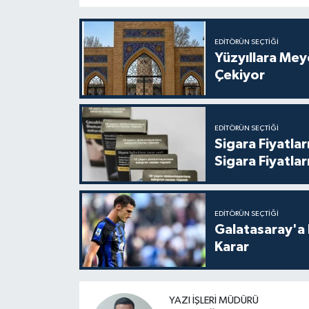
EDITÖRÜN SEÇTIĞI
Yüzyıllara Me
Çekiyor
EDITÖRÜN SEÇTIĞI
Sigara Fiyatlar
Sigara Fiyatlar
EDITÖRÜN SEÇTIĞI
Galatasaray'a 
Karar
YAZI İŞLERI MÜDÜRÜ