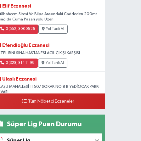
Elif Eczanesi
ülbahçem Sitesi Ve Bilpa Arasındaki Caddeden 200mt
şağıda Cuma Pazarı yolu Üzeri
0 (552) 308 06 26
Yol Tarifi Al
Efendioğlu Eczanesi
ZEL İBNİ SİNA HASTANESİ ACİL ÇIKIŞI KARŞISI
0 (328) 814 11 99
Yol Tarifi Al
Ulaşlı Eczanesi
LAŞLI MAHALLESİ 11507 SOKAK NO:8 B YEDİOCAK PARKI
İVARI
Tüm Nöbetçi Eczaneler
0 (546) 158 81 80
Yol Tarifi Al
Süper Lig Puan Durumu
Süper Lig