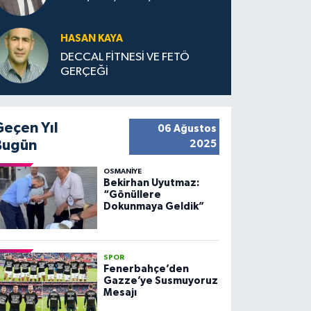
HASAN KAYA
DECCAL FİTNESİ VE FETÖ
GERÇEĞİ
Geçen Yıl
06 Ağustos
Bugün
2025
OSMANIYE
Bekirhan Uyutmaz:
“Gönüllere
Dokunmaya Geldik”
SPOR
Fenerbahçe’den
Gazze’ye Susmuyoruz
Mesajı