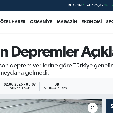
DOLAR
47,5986
%0.
EURO
55,0700
%0
ÖZEL HABER
OSMANİYE
MAGAZİN
EKONOMİ
SP
STERLİN
64,2438
%0.
GRAM ALTIN
6518.23
%0.
BİST100
13.703
%
n Depremler Açık
BITCOIN
64.475,47
%0.
 son deprem verilerine göre Türkiye gene
 meydana gelmedi.
02.06.2026 - 00:07
1 DK
GÜNCELLEME
OKUNMA SÜRESI