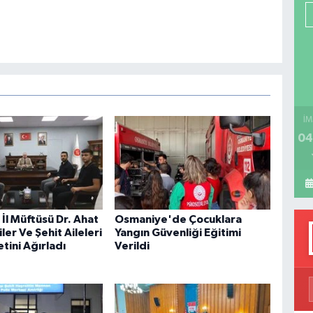
P
H
İM
04
İl Müftüsü Dr. Ahat
Osmaniye'de Çocuklara
iler Ve Şehit Aileleri
Yangın Güvenliği Eğitimi
tini Ağırladı
Verildi