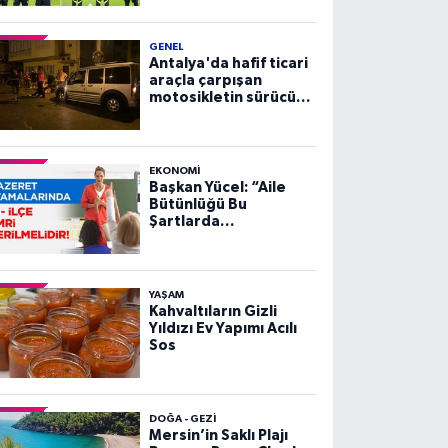
GENEL
Antalya'da hafif ticari
araçla çarpışan
motosikletin sürücüsü
yaralandı
EKONOMI
Başkan Yücel: “Aile
Bütünlüğü Bu
Şartlarda
Sağlanamaz”
YAŞAM
Kahvaltıların Gizli
Yıldızı Ev Yapımı Acılı
Sos
DOĞA - GEZI
Mersin’in Saklı Plajı