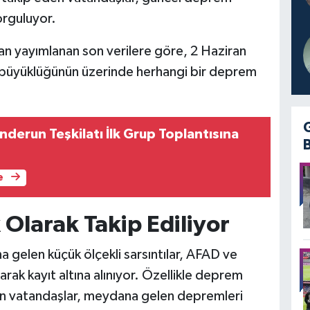
orguluyor.
an yayımlanan son verilere göre, 2 Haziran
0 büyüklüğünün üzerinde herhangi bir deprem
enderun Teşkilatı İlk Grup Toplantısına
e
Olarak Takip Ediliyor
a gelen küçük ölçekli sarsıntılar, AFAD ve
arak kayıt altına alınıyor. Özellikle deprem
an vatandaşlar, meydana gelen depremleri