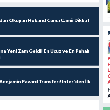
ydan Okuyan Hokand Cuma Camii Dikkat
ına Yeni Zam Geldi! En Ucuz ve En Pahalı
ı
P
F
Benjamin Pavard Transferi! Inter'den İlk
B