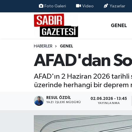
Foto Galeri
Video
Yazarlar
GENEL
Osmaniye Nöbetçi Eczaneler
GENEL
ÖZEL HABER
Osmaniye Hava Durumu
HABERLER
GENEL
OSMANİYE
Osmaniye Trafik Yoğunluk Haritası
AFAD'dan So
MAGAZİN
Süper Lig Puan Durumu ve Fikstür
AFAD'ın 2 Haziran 2026 tarihli
EKONOMİ
Tüm Manşetler
üzerinde herhangi bir deprem
SPOR
Son Dakika Haberleri
RESUL ÖZDIL
02.06.2026 - 13:45
YAZI İŞLERI MÜDÜRÜ
YAYINLANMA
RESMİ İLANLAR
Haber Arşivi