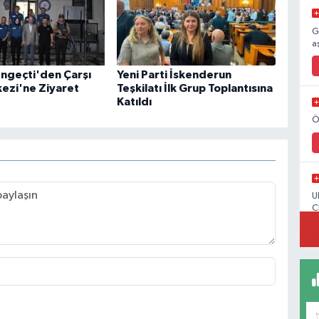
G
a
engeçti'den Çarşı
Yeni Parti İskenderun
kezi'ne Ziyaret
Teşkilatı İlk Grup Toplantısına
Katıldı
Ö
U
C