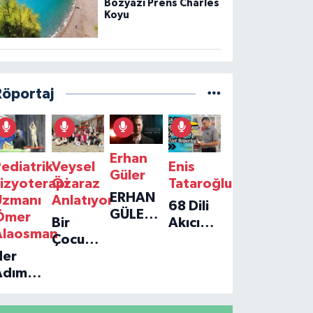
Bozyazı Prens Charles
Koyu
Röportaj
Erhan
ediatrik
Veysel
Enis
Güler
izyoterapi
Özaraz
Tataroğlu
ERHAN
Uzmanı
Anlatıyor
68 Dili
GÜLER'IN
Ömer
Bir
Akıcı
YENI
Alaosman
Çocuğun
Konuşan
TEKLISI
Her
Umudu,
Öğretmenle
'TEK
Adım
Bir
Özel
GERÇEĞIM'LE
ir
Vakfın
Röportaj
BÜYÜK
Umut:
Yolculuğu