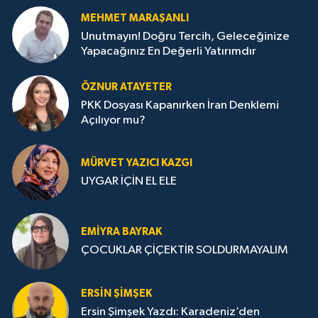
MEHMET MARAŞANLI
Unutmayın! Doğru Tercih, Geleceğinize
Yapacağınız En Değerli Yatırımdır
ÖZNUR ATAYETER
PKK Dosyası Kapanırken İran Denklemi
Açılıyor mu?
MÜRVET YAZICI KAZGI
UYGAR İÇİN EL ELE
EMIYRA BAYRAK
ÇOCUKLAR ÇİÇEKTİR SOLDURMAYALIM
ERSIN ŞIMŞEK
Ersin Şimşek Yazdı: Karadeniz’den