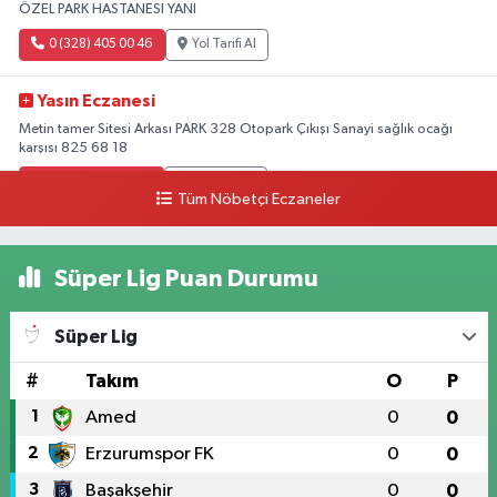
ÖZEL PARK HASTANESI YANI
0 (328) 405 00 46
Yol Tarifi Al
Yasın Eczanesi
Metin tamer Sitesi Arkası PARK 328 Otopark Çıkışı Sanayi sağlık ocağı
karşısı 825 68 18
0 (328) 825 68 18
Yol Tarifi Al
Tüm Nöbetçi Eczaneler
Süper Lig Puan Durumu
Süper Lig
#
Takım
O
P
1
Amed
0
0
2
Erzurumspor FK
0
0
3
Başakşehir
0
0