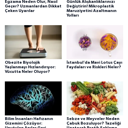
Egzama Neden Olur, Nasıl
Günlük Alışkanlıklarınızı
Geçer? Uzmanlardan Dikkat
Değiştirin! Mikroplastik
Çeken Uyarılar
Maruziyetini Azaltmanın
Yolları
Obezite Biyolojik
İstanbul’da Mavi Lotus Çayı
Yaşlanmayı Hızlandırıyor:
Faydaları ve Riskleri Neler?
Vücutta Neler Oluyor?
Bilim İnsanları Hafızanın
Sebze ve Meyveler Neden
Gizemini Çözüyor:
Çabuk Bozuluyor? Tazeliği