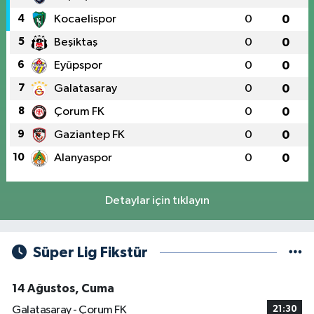
4
Kocaelispor
0
0
5
Beşiktaş
0
0
6
Eyüpspor
0
0
7
Galatasaray
0
0
8
Çorum FK
0
0
9
Gaziantep FK
0
0
10
Alanyaspor
0
0
Detaylar için tıklayın
Süper Lig Fikstür
14 Ağustos, Cuma
Galatasaray - Çorum FK
21:30