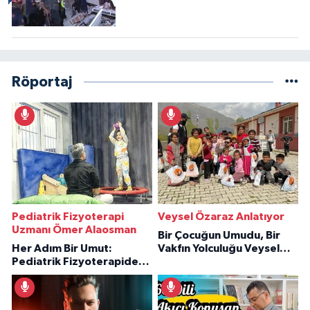
Röportaj
Pediatrik Fizyoterapi
Veysel Özaraz Anlatıyor
Uzmanı Ömer Alaosman
Bir Çocuğun Umudu, Bir
Her Adım Bir Umut:
Vakfın Yolculuğu Veysel
Pediatrik Fizyoterapiden
Özaraz Anlatıyor
İlham Veren Hikâyeler