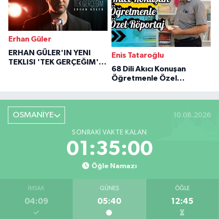
Erhan Güler
ERHAN GÜLER'IN YENI
Enis Tataroğlu
TEKLISI 'TEK GERÇEĞIM'LE
68 Dili Akıcı Konuşan
BÜYÜK DÖNÜŞÜ
Öğretmenle Özel
Röportaj
OSMANİYE
10.08.2026
SONRAKI VAKTE KALAN
01:34:59
Öğle Namazı
İMSAK
GÜNEŞ
ÖĞLE
04:09
05:40
12:45