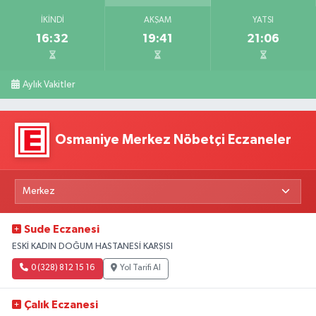
İKINDI
AKŞAM
YATSI
16:32
19:41
21:06
Aylık Vakitler
Osmaniye Merkez Nöbetçi Eczaneler
Sude Eczanesi
ESKİ KADIN DOĞUM HASTANESİ KARŞISI
0 (328) 812 15 16
Yol Tarifi Al
Çalık Eczanesi