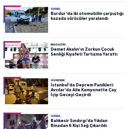
GENEL
Burdur'da iki otomobilin çarpıştığı
kazada sürücüler yaralandı
MAGAZİN
Demet Akalın’ın Zorkun Çocuk
Şenliği Kıyafeti Tartışma Yarattı
GÜNDEM
İstanbul’da Deprem Panikleri:
Avcılar’da Aile Kamyonette Çay
İçip Geceyi Geçirdi
GENEL
Balıkesir Sındırgı’da Yıkılan
Binadan 6 Kişi Sağ Çıkarıldı