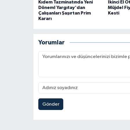
Kıdem Tazminatında Yeni
İkinci El 
Dönem! Yargıtay'dan
Müjde! Fiy
Çalışanları Şaşırtan Prim
Kesti
Kararı
Yorumlar
Gönder