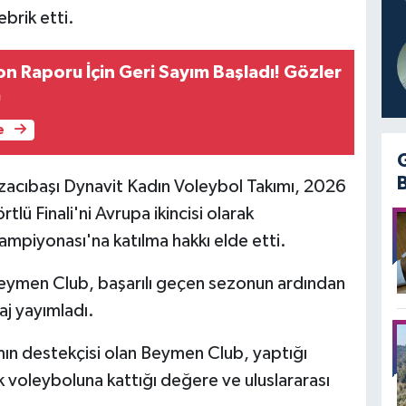
ebrik etti.
n Raporu İçin Geri Sayım Başladı! Gözler
a
e
czacıbaşı Dynavit Kadın Voleybol Takımı, 2026
ü Finali'ni Avrupa ikincisi olarak
piyonası'na katılma hakkı elde etti.
Beymen Club, başarılı geçen sezonun ardından
aj yayımladı.
ımın destekçisi olan Beymen Club, yaptığı
k voleyboluna kattığı değere ve uluslararası