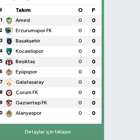
#
Takım
O
P
1
Amed
0
0
2
Erzurumspor FK
0
0
3
Başakşehir
0
0
4
Kocaelispor
0
0
5
Beşiktaş
0
0
6
Eyüpspor
0
0
7
Galatasaray
0
0
8
Çorum FK
0
0
9
Gaziantep FK
0
0
0
Alanyaspor
0
0
Detaylar için tıklayın