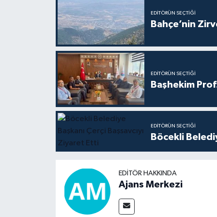
EDITÖRÜN SEÇTIĞI
Bahçe’nin Zir
EDITÖRÜN SEÇTIĞI
Başhekim Prof
EDITÖRÜN SEÇTIĞI
Böcekli Beledi
EDITÖR HAKKINDA
Ajans Merkezi