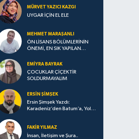
MÜRVET YAZICI KAZGI
UYGAR İÇİN EL ELE
MEHMET MARAŞANLI
ÖN LİSANS BÖLÜMLERİNİN
ÖNEMİ, EN SIK YAPILAN
HATALAR VE DOĞRU TERCİH
STRATEJİLERİ
EMIYRA BAYRAK
ÇOCUKLAR ÇİÇEKTİR
SOLDURMAYALIM
ERSIN ŞIMŞEK
Ersin Şimşek Yazdı:
Karadeniz’den Batum’a, Yolun
Bana Bıraktıkları
FAKIR YILMAZ
İnsan, İletişim ve Şura..