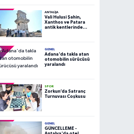
ANTALIJA
Vali Hulusi Şahin,
Xanthos ve Patara
antik kentlerinde
incelemelerde
bulundu
GENEL
Adana'da takla atan
otomobilin sürücüsü
yaralandı
SPOR
Zorkun’da Satranç
Turnuvası Coşkusu
GENEL
GÜNCELLEME -
Antalya'da otel