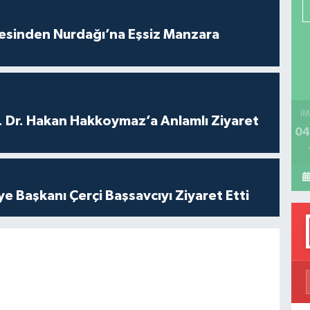
P
vesinden Nurdağı’na Eşsiz Manzara
H
İM
. Dr. Hakan Hakkoymaz’a Anlamlı Ziyaret
04
ye Başkanı Çerçi Başsavcıyı Ziyaret Etti