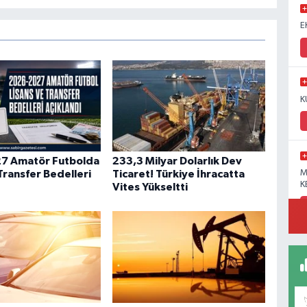
E
K
7 Amatör Futbolda
233,3 Milyar Dolarlık Dev
Transfer Bedelleri
Ticaret! Türkiye İhracatta
M
K
Vites Yükseltti