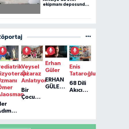
ekipmanı deposunda
çıkan yangın kontrol
altına alındı
Röportaj
Erhan
ediatrik
Veysel
Enis
Güler
izyoterapi
Özaraz
Tataroğlu
ERHAN
Uzmanı
Anlatıyor
68 Dili
GÜLER'IN
Ömer
Bir
Akıcı
YENI
Alaosman
Çocuğun
Konuşan
TEKLISI
Her
Umudu,
Öğretmenle
'TEK
Adım
Bir
Özel
GERÇEĞIM'LE
ir
Vakfın
Röportaj
BÜYÜK
Umut:
Yolculuğu
DÖNÜŞÜ