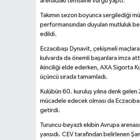
arenadaki temsiline vurgu yaptı.
Takımın sezon boyunca sergilediği müc
performansından duyulan mutluluk beli
edildi.
Eczacıbaşı Dynavit, çekişmeli maçlar
kulvarda da önemli başarılara imza at
ikinciliği elde ederken, AXA Sigorta Ku
üçüncü sırada tamamladı.
Kulübün 60. kuruluş yılına denk gele
mücadele edecek olması da Eczacıbaşı 
getirdi.
Turuncu-beyazlı ekibin Avrupa arenası
yansıdı. CEV tarafından belirlenen Şa