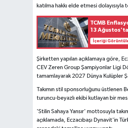
katılma hakkı elde etmesi dolayısıyla t
TCMB Enflasyo
13 Ağustos't
İçeriği Görüntül
Şirketten yapılan açıklamaya göre, E
CEV Zeren Group Şampiyonlar Ligi Dörtl
tamamlayarak 2027 Dünya Kulüpler Şam
Takımın stil sponsorluğunu üstlenen 
turuncu-beyazlı ekibi kutlayan bir mes
'Stilin Sahaya Yansır' mottosuyla tak
açıklamada, Eczacıbaşı Dynavit'in Tür