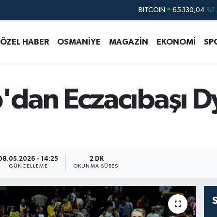
DOLAR
47,7106
%0.
EURO
55,1652
%0.
ÖZEL HABER
OSMANİYE
MAGAZİN
EKONOMİ
SP
STERLİN
64,4046
%0.
GRAM ALTIN
6618.49
%2.
BİST100
13.773
%-
dan Eczacıbaşı D
08.05.2026 - 14:25
2 DK
GÜNCELLEME
OKUNMA SÜRESI