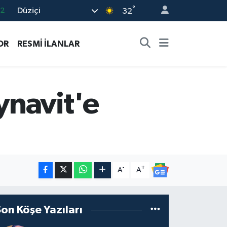
°
Düziçi
32
17
27
OR
RESMİ İLANLAR
35
12
19
ynavit'e
-
+
A
A
Son Köşe Yazıları