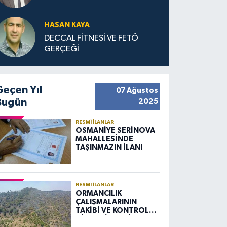
HASAN KAYA
DECCAL FİTNESİ VE FETÖ
GERÇEĞİ
Geçen Yıl
07 Ağustos
Bugün
2025
RESMI İLANLAR
OSMANİYE SERİNOVA
MAHALLESİNDE
TAŞINMAZIN İLANI
RESMI İLANLAR
ORMANCILIK
ÇALIŞMALARININ
TAKİBİ VE KONTROLÜ
HİZMETİ ALIM İLANI