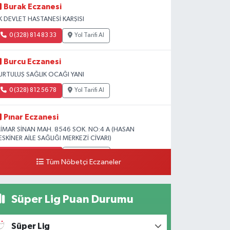
Burak Eczanesi
K DEVLET HASTANESİ KARŞISI
0 (328) 814 83 33
Yol Tarifi Al
Burcu Eczanesi
URTULUŞ SAĞLIK OCAĞI YANI
0 (328) 812 56 78
Yol Tarifi Al
Pınar Eczanesi
İMAR SİNAN MAH. 8546 SOK. NO:4 A (HASAN
ESKİNER AİLE SAĞLIĞI MERKEZİ CİVARI)
0 (328) 826 04 73
Yol Tarifi Al
Tüm Nöbetçi Eczaneler
Süper Lig Puan Durumu
Süper Lig