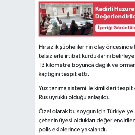
Kadirli Huzure
Değerlendiril
İçeriği Görüntül
Hırsızlık şüphelilerinin olay öncesind
telsizlerle irtibat kurduklarını belirle
13 kilometre boyunca dağlık ve ormanlı
kaçtığını tespit etti.
Yüz tanıma sistemi ile kimlikleri tespi
Rus uyruklu olduğu anlaşıldı.
Özel olarak bu soygun için Türkiye'ye g
çetenin üyesi oldukları değerlendirilen 
polis ekiplerince yakalandı.