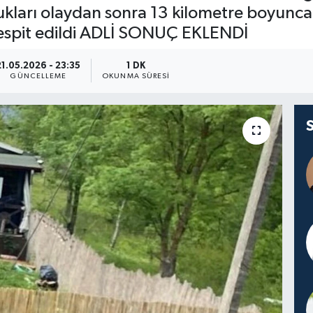
urdukları olaydan sonra 13 kilometre boyunc
ı tespit edildi ADLİ SONUÇ EKLENDİ
21.05.2026 - 23:35
1 DK
GÜNCELLEME
OKUNMA SÜRESI