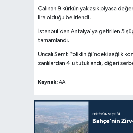
Çalınan 9 kürkün yaklaşık piyasa değer
lira olduğu belirlendi.
İstanbul'dan Antalya'ya getirilen 5 şüp
tamamlandı.
Uncalı Semt Polikliniği'ndeki sağlık k
zanlılardan 4'ü tutuklandı, diğeri serbe
Kaynak:
AA
EDITÖRÜN SEÇTIĞI
Bahçe’nin Zir