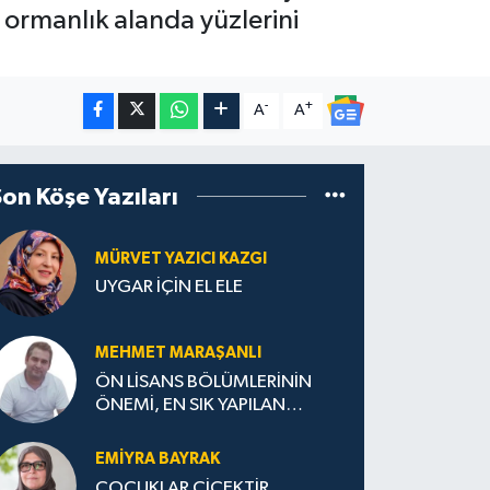
a ormanlık alanda yüzlerini
-
+
A
A
Son Köşe Yazıları
MÜRVET YAZICI KAZGI
UYGAR İÇİN EL ELE
MEHMET MARAŞANLI
ÖN LİSANS BÖLÜMLERİNİN
ÖNEMİ, EN SIK YAPILAN
HATALAR VE DOĞRU TERCİH
STRATEJİLERİ
EMIYRA BAYRAK
ÇOCUKLAR ÇİÇEKTİR