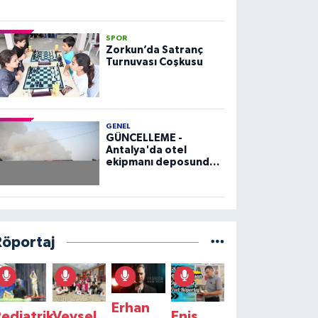
SPOR
Zorkun’da Satranç
Turnuvası Coşkusu
GENEL
GÜNCELLEME -
Antalya'da otel
ekipmanı deposunda
çıkan yangın kontrol
altına alındı
Röportaj
Erhan
ediatrik
Veysel
Enis