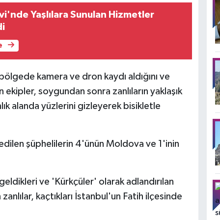
vi'nde Yaşlılara Sunulan Hizmetler
di
e
e bölgede kamera ve dron kaydı aldığını ve
yen ekipler, soygundan sonra zanlıların yaklaşık
k alanda yüzlerini gizleyerek bisikletle
t edilen şüphelilerin 4'ünün Moldova ve 1'inin
eldikleri ve 'Kürkçüler' olarak adlandırılan
zanlılar, kaçtıkları İstanbul'un Fatih ilçesinde