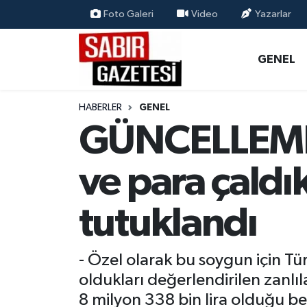
Foto Galeri
Video
Yazarlar
GENEL
Osmaniye Nöbetçi Eczaneler
GENEL
ÖZEL HABER
Osmaniye Hava Durumu
HABERLER
GENEL
OSMANİYE
Osmaniye Trafik Yoğunluk Haritası
GÜNCELLEME -
MAGAZİN
Süper Lig Puan Durumu ve Fikstür
ve para çaldık
EKONOMİ
Tüm Manşetler
tutuklandı
SPOR
Son Dakika Haberleri
- Özel olarak bu soygun için Tür
RESMİ İLANLAR
Haber Arşivi
oldukları değerlendirilen zanlıl
8 milyon 338 bin lira olduğu be