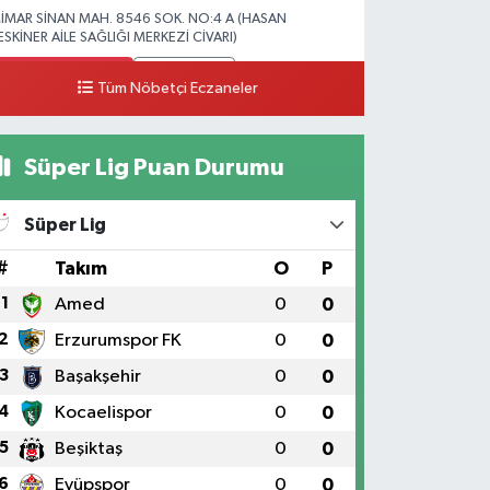
İMAR SİNAN MAH. 8546 SOK. NO:4 A (HASAN
ESKİNER AİLE SAĞLIĞI MERKEZİ CİVARI)
0 (328) 826 04 73
Yol Tarifi Al
Tüm Nöbetçi Eczaneler
Süper Lig Puan Durumu
Süper Lig
#
Takım
O
P
1
Amed
0
0
2
Erzurumspor FK
0
0
3
Başakşehir
0
0
4
Kocaelispor
0
0
5
Beşiktaş
0
0
6
Eyüpspor
0
0