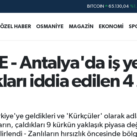
DOLAR
47,7106
%0.1
EURO
55,1652
%0.2
ÖZEL HABER
OSMANİYE
MAGAZİN
EKONOMİ
SP
STERLİN
64,4046
%0.3
GRAM ALTIN
6618.49
%2.1
BİST100
13.773
%-1
 Antalya'da iş y
BITCOIN
65.130,04
%1.
ları iddia edilen 4
kiye'ye geldikleri ve 'Kürkçüler' olarak ad
arın, çaldıkları 9 kürkün yaklaşık piyasa de
lirlendi - Zanlıların hırsızlık öncesinde b