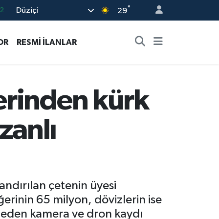
°
Düziçi
7
29
7
OR
RESMİ İLANLAR
5
2
9
erinden kürk
2
 zanlı
landırılan çetenin üyesi
ğerinin 65 milyon, dövizlerin ise
ölgeden kamera ve dron kaydı