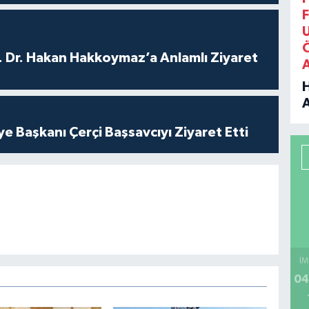
F
. Dr. Hakan Hakkoymaz’a Anlamlı Ziyaret
B
ye Başkanı Çerçi Başsavcıyı Ziyaret Etti
P
H
İM
04