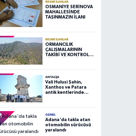
RESMI İLANLAR
OSMANİYE SERİNOVA
MAHALLESİNDE
TAŞINMAZIN İLANI
RESMI İLANLAR
ORMANCILIK
ÇALIŞMALARININ
TAKİBİ VE KONTROLÜ
HİZMETİ ALIM İLANI
ANTALIJA
Vali Hulusi Şahin,
Xanthos ve Patara
antik kentlerinde
incelemelerde
bulundu
GENEL
Adana'da takla atan
otomobilin sürücüsü
yaralandı