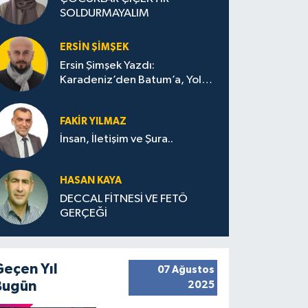
SOLDURMAYALIM
ERSIN ŞIMŞEK
Ersin Şimşek Yazdı:
Karadeniz’den Batum’a, Yolun
Bana Bıraktıkları
FAKIR YILMAZ
İnsan, İletişim ve Şura..
HASAN KAYA
DECCAL FİTNESİ VE FETÖ
GERÇEĞİ
Geçen Yıl
07 Ağustos
Bugün
2025