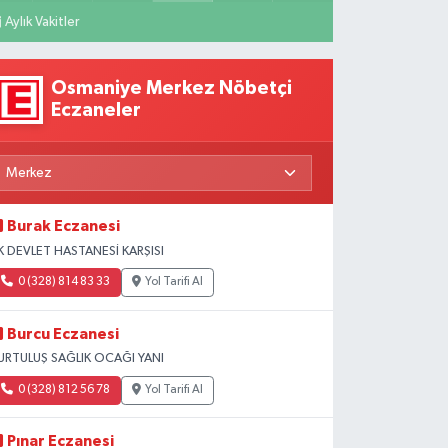
Aylık Vakitler
Osmaniye Merkez Nöbetçi
Eczaneler
Burak Eczanesi
K DEVLET HASTANESİ KARŞISI
0 (328) 814 83 33
Yol Tarifi Al
Burcu Eczanesi
URTULUŞ SAĞLIK OCAĞI YANI
0 (328) 812 56 78
Yol Tarifi Al
Pınar Eczanesi