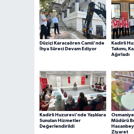
Düziçi Karacaören Camii'nde
Kadirli H
İhya Süreci Devam Ediyor
Takımı, K
Ağırladı
Kadirli Huzurevi'nde Yaşlılara
Osmaniye 
Sunulan Hizmetler
Müdürü B
Değerlendirildi
Hasanbeyl
Ziyaret