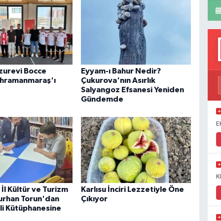
uzurevi Bocce
Eyyam-ı Bahur Nedir?
ahramanmaraş'ı
Çukurova'nın Asırlık
Salyangoz Efsanesi Yeniden
Gündemde
E
K
İl Kültür ve Turizm
Karlısu İnciri Lezzetiyle Öne
urhan Torun'dan
Çıkıyor
i Kütüphanesine