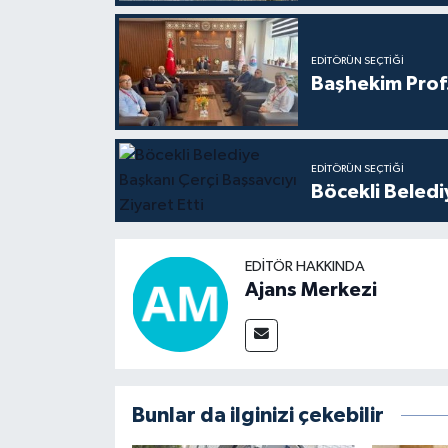
EDITÖRÜN SEÇTIĞI
Başhekim Prof
EDITÖRÜN SEÇTIĞI
Böcekli Beledi
EDITÖR HAKKINDA
Ajans Merkezi
Bunlar da ilginizi çekebilir