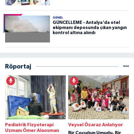
GENEL
GÜNCELLEME - Antalya'da otel
ekipmanı deposunda çıkan yangın
kontrol altına alındı
Röportaj
Pediatrik Fizyoterapi
Veysel Özaraz Anlatıyor
Uzmanı Ömer Alaosman
Bir Çocuğun Umudu, Bir