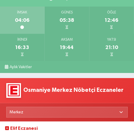
İMSAK
GÜNEŞ
ÖĞLE
04:06
05:38
12:46
İKINDI
AKŞAM
YATSI
16:33
19:44
21:10
Aylık Vakitler
Osmaniye Merkez Nöbetçi Eczaneler
Elif Eczanesi