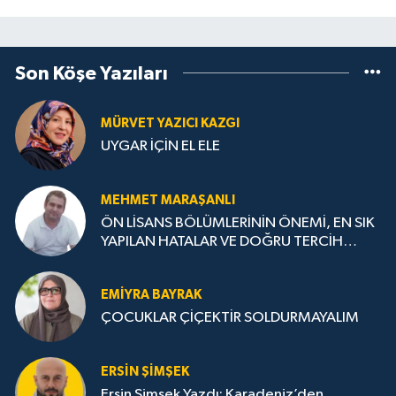
Son Köşe Yazıları
MÜRVET YAZICI KAZGI
UYGAR İÇİN EL ELE
MEHMET MARAŞANLI
ÖN LİSANS BÖLÜMLERİNİN ÖNEMİ, EN SIK
YAPILAN HATALAR VE DOĞRU TERCİH
STRATEJİLERİ
EMIYRA BAYRAK
ÇOCUKLAR ÇİÇEKTİR SOLDURMAYALIM
ERSIN ŞIMŞEK
Ersin Şimşek Yazdı: Karadeniz’den