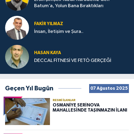
Batum’a, Yolun Bana Bıraktıkları
FAKIR YILMAZ
İnsan, İletişim ve Şura..
HASAN KAYA
DECCAL FİTNESİ VE FETÖ GERÇEĞİ
Geçen Yıl Bugün
07 Ağustos 2025
RESMI İLANLAR
OSMANİYE SERİNOVA
MAHALLESİNDE TAŞINMAZIN İLANI