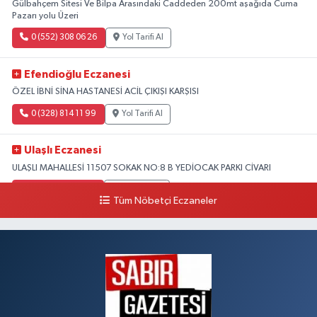
Gülbahçem Sitesi Ve Bilpa Arasındaki Caddeden 200mt aşağıda Cuma
Pazarı yolu Üzeri
0 (552) 308 06 26
Yol Tarifi Al
Efendioğlu Eczanesi
ÖZEL İBNİ SİNA HASTANESİ ACİL ÇIKIŞI KARŞISI
0 (328) 814 11 99
Yol Tarifi Al
Ulaşlı Eczanesi
ULAŞLI MAHALLESİ 11507 SOKAK NO:8 B YEDİOCAK PARKI CİVARI
0 (546) 158 81 80
Yol Tarifi Al
Tüm Nöbetçi Eczaneler