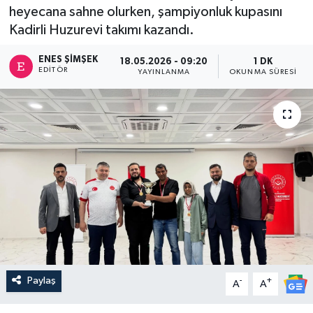
heyecana sahne olurken, şampiyonluk kupasını
Kadirli Huzurevi takımı kazandı.
ENES ŞIMŞEK
18.05.2026 - 09:20
1 DK
EDITÖR
YAYINLANMA
OKUNMA SÜRESI
Paylaş
-
+
A
A