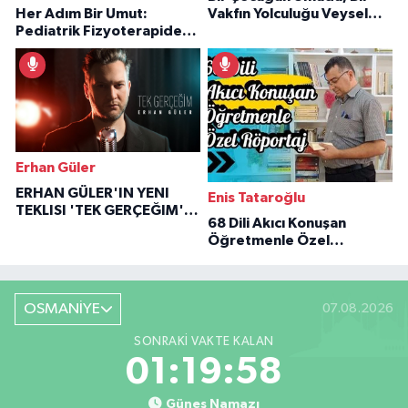
Her Adım Bir Umut:
Vakfın Yolculuğu Veysel
Pediatrik Fizyoterapiden
Özaraz Anlatıyor
İlham Veren Hikâyeler
Erhan Güler
ERHAN GÜLER'IN YENI
Enis Tataroğlu
TEKLISI 'TEK GERÇEĞIM'LE
68 Dili Akıcı Konuşan
BÜYÜK DÖNÜŞÜ
Öğretmenle Özel
Röportaj
OSMANİYE
07.08.2026
SONRAKI VAKTE KALAN
01:19:57
Güneş Namazı