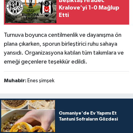
Beşiktaş Hradec
Kralove'yi 1-0 Mağlup
Etti
Turnuva boyunca centilmenlik ve dayanışma ön
plana çıkarken, sporun birleştirici ruhu sahaya
yansıdı. Organizasyona katılan tüm takımlara ve
emeği geçenlere teşekkür edildi.
Muhabir:
Enes şimşek
Osmaniye'de Ev Yapımı Et
Tantuni Sofraların Gözdesi