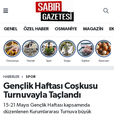
GENEL
Osmaniye Nöbetçi Eczaneler
GENEL
ÖZEL HABER
OSMANİYE
MAGAZİN
E
ÖZEL HABER
Osmaniye Hava Durumu
OSMANİYE
Osmaniye Trafik Yoğunluk Haritası
MAGAZİN
Süper Lig Puan Durumu ve Fikstür
Osmaniye
Yemek
Spor
Doğa
Eğitim
Ekonomi
EKONOMİ
Tüm Manşetler
HABERLER
SPOR
Gençlik Haftası Coşkusu
SPOR
Son Dakika Haberleri
Turnuvayla Taçlandı
RESMİ İLANLAR
Haber Arşivi
15-21 Mayıs Gençlik Haftası kapsamında
düzenlenen Kurumlararası Turnuva büyük