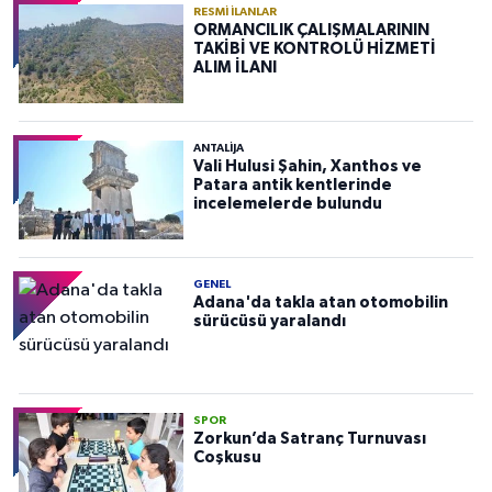
RESMI İLANLAR
ORMANCILIK ÇALIŞMALARININ
TAKİBİ VE KONTROLÜ HİZMETİ
ALIM İLANI
ANTALIJA
Vali Hulusi Şahin, Xanthos ve
Patara antik kentlerinde
incelemelerde bulundu
GENEL
Adana'da takla atan otomobilin
sürücüsü yaralandı
SPOR
Zorkun’da Satranç Turnuvası
Coşkusu