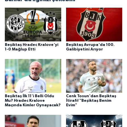
Beşiktaş Hradec Kralove'yi
Beşiktaş Avrupa'da 100.
1-0 Mağlup Etti
Galibiyetini Arıyor
Beşiktaş İlk 11'i Belli Oldu
Cenk Tosun'dan Beşiktaş
Mu? Hradec Kralove
İtirafı! "Beşiktaş Benim
Maçında Kimler Oynayacak?
Evim"