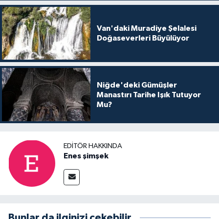
Van'daki Muradiye Şelalesi
Doğaseverleri Büyülüyor
Niğde'deki Gümüşler
Manastırı Tarihe Işık Tutuyor
Mu?
EDITÖR HAKKINDA
Enes şimşek
Bunlar da ilginizi çekebilir