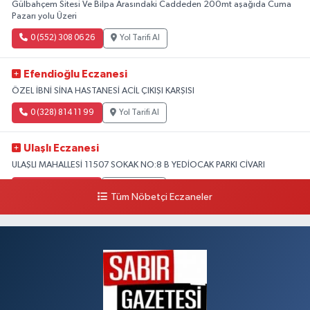
Gülbahçem Sitesi Ve Bilpa Arasındaki Caddeden 200mt aşağıda Cuma
Pazarı yolu Üzeri
0 (552) 308 06 26
Yol Tarifi Al
Efendioğlu Eczanesi
ÖZEL İBNİ SİNA HASTANESİ ACİL ÇIKIŞI KARŞISI
0 (328) 814 11 99
Yol Tarifi Al
Ulaşlı Eczanesi
ULAŞLI MAHALLESİ 11507 SOKAK NO:8 B YEDİOCAK PARKI CİVARI
0 (546) 158 81 80
Yol Tarifi Al
Tüm Nöbetçi Eczaneler