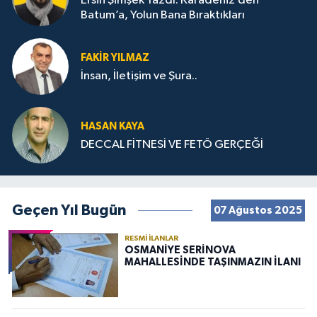
Ersin Şimşek Yazdı: Karadeniz’den
Batum’a, Yolun Bana Bıraktıkları
FAKIR YILMAZ
İnsan, İletişim ve Şura..
HASAN KAYA
DECCAL FİTNESİ VE FETÖ GERÇEĞİ
Geçen Yıl Bugün
07 Ağustos 2025
RESMI İLANLAR
OSMANİYE SERİNOVA
MAHALLESİNDE TAŞINMAZIN İLANI