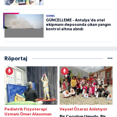
GENEL
GÜNCELLEME - Antalya'da otel
ekipmanı deposunda çıkan yangın
kontrol altına alındı
Röportaj
Pediatrik Fizyoterapi
Veysel Özaraz Anlatıyor
Uzmanı Ömer Alaosman
Bir Çocuğun Umudu, Bir