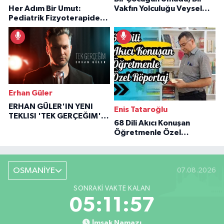
Her Adım Bir Umut:
Vakfın Yolculuğu Veysel
Pediatrik Fizyoterapiden
Özaraz Anlatıyor
İlham Veren Hikâyeler
Erhan Güler
ERHAN GÜLER'IN YENI
Enis Tataroğlu
TEKLISI 'TEK GERÇEĞIM'LE
68 Dili Akıcı Konuşan
BÜYÜK DÖNÜŞÜ
Öğretmenle Özel
Röportaj
OSMANİYE
07.08.2026
SONRAKI VAKTE KALAN
05:11:56
İmsak Namazı