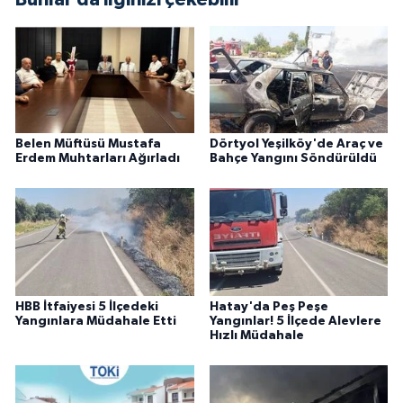
Belen Müftüsü Mustafa
Dörtyol Yeşilköy'de Araç ve
Erdem Muhtarları Ağırladı
Bahçe Yangını Söndürüldü
HBB İtfaiyesi 5 İlçedeki
Hatay'da Peş Peşe
Yangınlara Müdahale Etti
Yangınlar! 5 İlçede Alevlere
Hızlı Müdahale