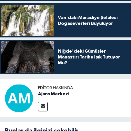
Van'daki Muradiye Şelalesi
Doğaseverleri Büyülüyor
Niğde'deki Gümüşler
Manastırı Tarihe Işık Tutuyor
Mu?
EDITÖR HAKKINDA
Ajans Merkezi
Bunlar da ilginizi çekebilir