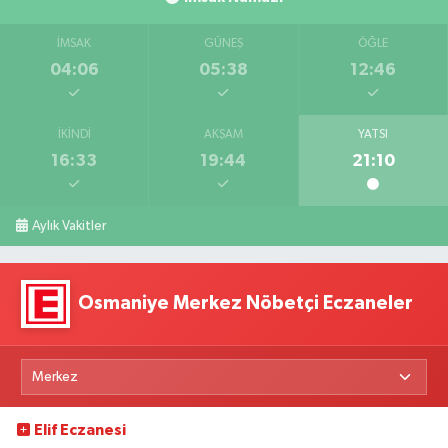
İMSAK
GÜNEŞ
ÖĞLE
04:06
05:38
12:46
İKINDI
AKŞAM
YATSI
16:33
19:44
21:10
Aylık Vakitler
Osmaniye Merkez Nöbetçi Eczaneler
Elif Eczanesi