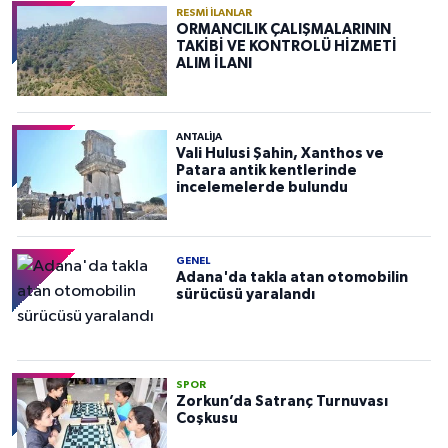
RESMI İLANLAR
ORMANCILIK ÇALIŞMALARININ
TAKİBİ VE KONTROLÜ HİZMETİ
ALIM İLANI
ANTALIJA
Vali Hulusi Şahin, Xanthos ve
Patara antik kentlerinde
incelemelerde bulundu
GENEL
Adana'da takla atan otomobilin
sürücüsü yaralandı
SPOR
Zorkun’da Satranç Turnuvası
Coşkusu