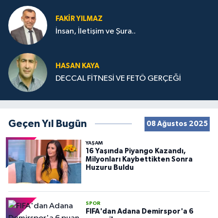
FAKIR YILMAZ
İnsan, İletişim ve Şura..
HASAN KAYA
DECCAL FİTNESİ VE FETÖ GERÇEĞİ
Geçen Yıl Bugün
08 Ağustos 2025
YAŞAM
16 Yaşında Piyango Kazandı,
Milyonları Kaybettikten Sonra
Huzuru Buldu
SPOR
FIFA'dan Adana Demirspor'a 6