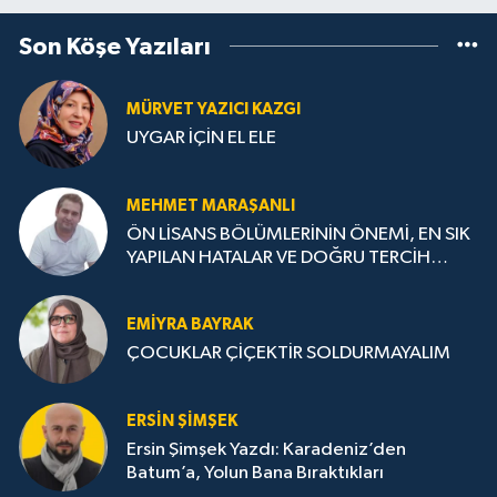
Son Köşe Yazıları
MÜRVET YAZICI KAZGI
UYGAR İÇİN EL ELE
MEHMET MARAŞANLI
ÖN LİSANS BÖLÜMLERİNİN ÖNEMİ, EN SIK
YAPILAN HATALAR VE DOĞRU TERCİH
STRATEJİLERİ
EMIYRA BAYRAK
ÇOCUKLAR ÇİÇEKTİR SOLDURMAYALIM
ERSIN ŞIMŞEK
Ersin Şimşek Yazdı: Karadeniz’den
Batum’a, Yolun Bana Bıraktıkları