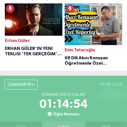
İlham Veren Hikâyeler
Erhan Güler
ERHAN GÜLER'IN YENI
Enis Tataroğlu
TEKLISI 'TEK GERÇEĞIM'LE
68 Dili Akıcı Konuşan
BÜYÜK DÖNÜŞÜ
Öğretmenle Özel
Röportaj
OSMANİYE
08.08.2026
SONRAKI VAKTE KALAN
01:14:53
Öğle Namazı