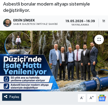
Asbestli borular modern altyapı sistemiyle
değiştiriliyor.
ERSIN ŞİMŞEK
19.05.2026 - 16:39
19.
SABIR GAZETESI İMTIYAZ SAHIBI
YAYINLANMA
Paylaş
-
+
A
A