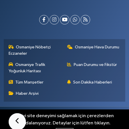
Osmaniye Nöbetçi
Osmaniye Hava Durumu
Eczaneler
Osmaniye Trafik
Puan Durumu ve Fikstür
Yoğunluk Haritası
Tüm Manşetler
Son Dakika Haberleri
Haber Arşivi
Künye
İletişim
Gizlilik Sözleşmesi
En iyi site deneyimi sağlamak için çerezlerden
faydalanıyoruz. Detaylar için lütfen tıklayın.