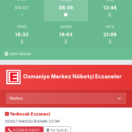
İMSAK
GÜNEŞ
ÖĞLE
04:07
05:39
12:46
İKINDI
AKŞAM
YATSI
16:32
19:43
21:09
Aylık Vakitler
Osmaniye Merkez Nöbetçi Eczaneler
Yediocak Eczanesi
DEVLET BAHÇELİ BULVARI 3.ETAP
0 (328) 814 20 51
Yol Tarifi Al