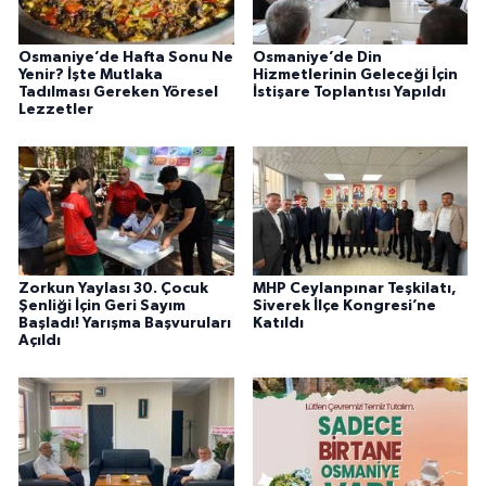
Osmaniye’de Hafta Sonu Ne
Osmaniye’de Din
Yenir? İşte Mutlaka
Hizmetlerinin Geleceği İçin
Tadılması Gereken Yöresel
İstişare Toplantısı Yapıldı
Lezzetler
Zorkun Yaylası 30. Çocuk
MHP Ceylanpınar Teşkilatı,
Şenliği İçin Geri Sayım
Siverek İlçe Kongresi’ne
Başladı! Yarışma Başvuruları
Katıldı
Açıldı