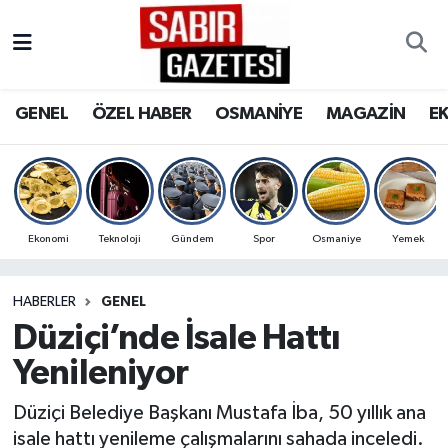
GENEL
Osmaniye Nöbetçi Eczaneler
GENEL
ÖZEL HABER
OSMANİYE
MAGAZİN
E
ÖZEL HABER
Osmaniye Hava Durumu
OSMANİYE
Osmaniye Trafik Yoğunluk Haritası
MAGAZİN
Süper Lig Puan Durumu ve Fikstür
Ekonomi
Teknoloji
Gündem
Spor
Osmaniye
Yemek
EKONOMİ
Tüm Manşetler
HABERLER
GENEL
Düziçi’nde İsale Hattı
SPOR
Son Dakika Haberleri
Yenileniyor
RESMİ İLANLAR
Haber Arşivi
Düziçi Belediye Başkanı Mustafa İba, 50 yıllık ana
isale hattı yenileme çalışmalarını sahada inceledi.