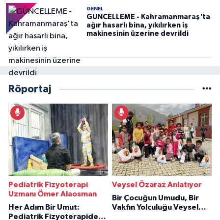
GENEL
GÜNCELLEME - Kahramanmaraş'ta
ağır hasarlı bina, yıkılırken iş
makinesinin üzerine devrildi
Röportaj
Pediatrik Fizyoterapi
Veysel Özaraz Anlatıyor
Uzmanı Ömer Alaosman
Bir Çocuğun Umudu, Bir
Her Adım Bir Umut:
Vakfın Yolculuğu Veysel
Pediatrik Fizyoterapiden
Özaraz Anlatıyor