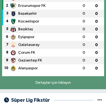
2
Erzurumspor FK
0
0
3
Başakşehir
0
0
4
Kocaelispor
0
0
5
Beşiktaş
0
0
6
Eyüpspor
0
0
7
Galatasaray
0
0
8
Çorum FK
0
0
9
Gaziantep FK
0
0
10
Alanyaspor
0
0
Detaylar için tıklayın
Süper Lig Fikstür