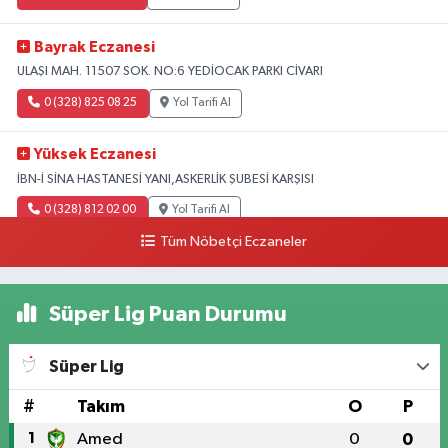
Bayrak Eczanesi
ULAŞI MAH. 11507 SOK. NO:6 YEDİOCAK PARKI CİVARI
0 (328) 825 08 25
Yol Tarifi Al
Yüksek Eczanesi
İBN-İ SİNA HASTANESİ YANI,ASKERLİK ŞUBESİ KARŞISI
0 (328) 812 02 00
Yol Tarifi Al
Tüm Nöbetçi Eczaneler
Süper Lig Puan Durumu
Süper Lig
#
Takım
O
P
1
Amed
0
0