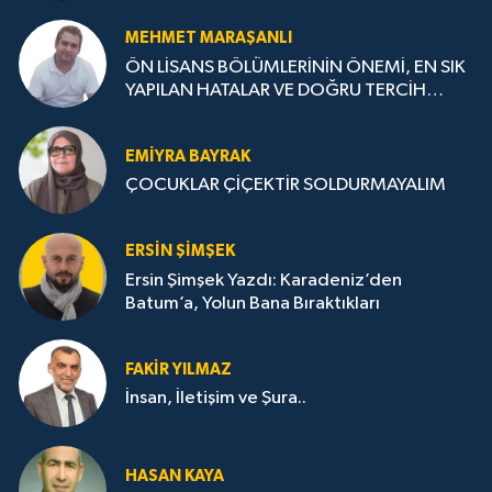
MEHMET MARAŞANLI
ÖN LİSANS BÖLÜMLERİNİN ÖNEMİ, EN SIK
YAPILAN HATALAR VE DOĞRU TERCİH
STRATEJİLERİ
EMIYRA BAYRAK
ÇOCUKLAR ÇİÇEKTİR SOLDURMAYALIM
ERSIN ŞIMŞEK
Ersin Şimşek Yazdı: Karadeniz’den
Batum’a, Yolun Bana Bıraktıkları
FAKIR YILMAZ
İnsan, İletişim ve Şura..
HASAN KAYA