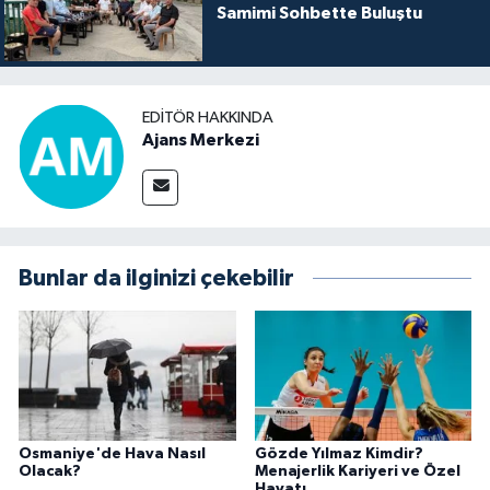
Samimi Sohbette Buluştu
EDITÖR HAKKINDA
Ajans Merkezi
Bunlar da ilginizi çekebilir
Osmaniye'de Hava Nasıl
Gözde Yılmaz Kimdir?
Olacak?
Menajerlik Kariyeri ve Özel
Hayatı