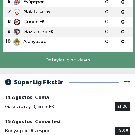
6
Eyüpspor
0
0
7
Galatasaray
0
0
8
Çorum FK
0
0
9
Gaziantep FK
0
0
10
Alanyaspor
0
0
Detaylar için tıklayın
Süper Lig Fikstür
14 Ağustos, Cuma
Galatasaray - Çorum FK
21:30
15 Ağustos, Cumartesi
Konyaspor - Rizespor
19:00