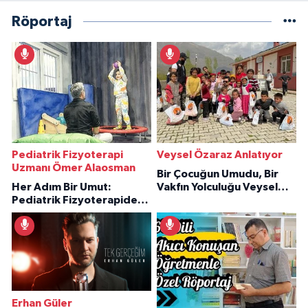
Röportaj
Pediatrik Fizyoterapi
Veysel Özaraz Anlatıyor
Uzmanı Ömer Alaosman
Bir Çocuğun Umudu, Bir
Her Adım Bir Umut:
Vakfın Yolculuğu Veysel
Pediatrik Fizyoterapiden
Özaraz Anlatıyor
İlham Veren Hikâyeler
Erhan Güler