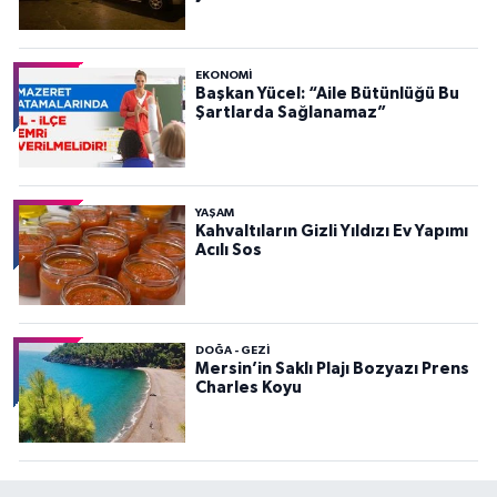
EKONOMI
Başkan Yücel: “Aile Bütünlüğü Bu
Şartlarda Sağlanamaz”
YAŞAM
Kahvaltıların Gizli Yıldızı Ev Yapımı
Acılı Sos
DOĞA - GEZI
Mersin’in Saklı Plajı Bozyazı Prens
Charles Koyu