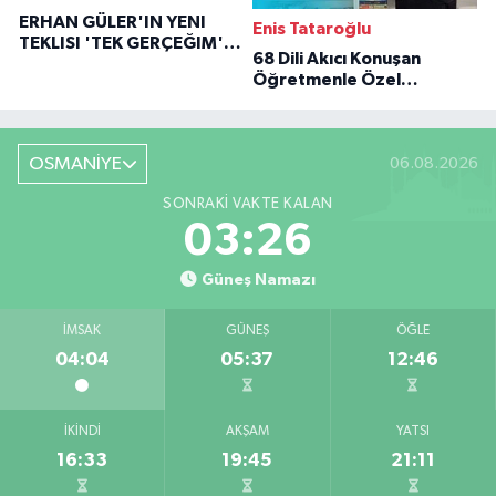
ERHAN GÜLER'IN YENI
Enis Tataroğlu
TEKLISI 'TEK GERÇEĞIM'LE
68 Dili Akıcı Konuşan
BÜYÜK DÖNÜŞÜ
Öğretmenle Özel
Röportaj
OSMANİYE
06.08.2026
SONRAKI VAKTE KALAN
03:25
Güneş Namazı
İMSAK
GÜNEŞ
ÖĞLE
04:04
05:37
12:46
İKINDI
AKŞAM
YATSI
16:33
19:45
21:11