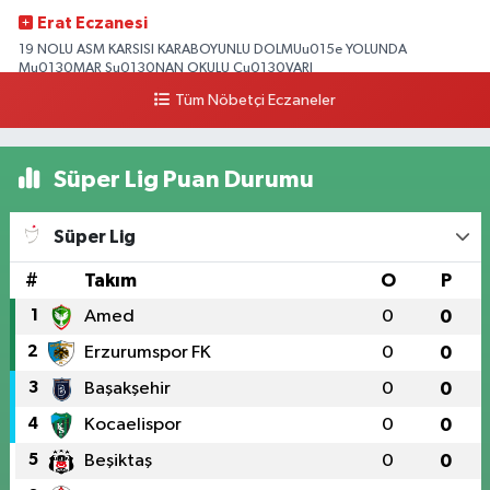
Erat Eczanesi
19 NOLU ASM KARSISI KARABOYUNLU DOLMUu015e YOLUNDA
Mu0130MAR Su0130NAN OKULU Cu0130VARI
Tüm Nöbetçi Eczaneler
0 (328) 825 39 39
Yol Tarifi Al
Süper Lig Puan Durumu
Süper Lig
#
Takım
O
P
1
Amed
0
0
2
Erzurumspor FK
0
0
3
Başakşehir
0
0
4
Kocaelispor
0
0
5
Beşiktaş
0
0