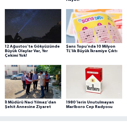
12 Ağustos'ta Gökyüzünde
Şans Topu’nda 10 Milyon
Büyük Olaylar Var, Yer
TL’lik Büyük İkramiye Çıktı
Çekimi Yok!
İl Müdürü Naci Yılmaz’dan
1980’lerin Unutulmayan
Şehit Annesine Ziyaret
Marlboro Cep Radyosu