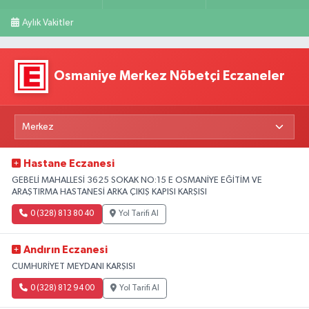
Aylık Vakitler
Osmaniye Merkez Nöbetçi Eczaneler
Hastane Eczanesi
GEBELİ MAHALLESİ 3625 SOKAK NO:15 E OSMANİYE EĞİTİM VE
ARAŞTIRMA HASTANESİ ARKA ÇIKIŞ KAPISI KARŞISI
0 (328) 813 80 40
Yol Tarifi Al
Andırın Eczanesi
CUMHURİYET MEYDANI KARŞISI
0 (328) 812 94 00
Yol Tarifi Al