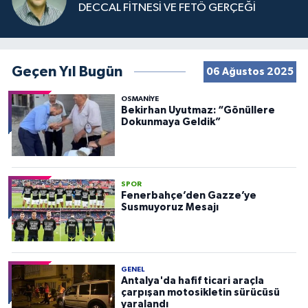
DECCAL FİTNESİ VE FETÖ GERÇEĞİ
Geçen Yıl Bugün
06 Ağustos 2025
OSMANIYE
Bekirhan Uyutmaz: “Gönüllere
Dokunmaya Geldik”
SPOR
Fenerbahçe’den Gazze’ye
Susmuyoruz Mesajı
GENEL
Antalya'da hafif ticari araçla
çarpışan motosikletin sürücüsü
yaralandı