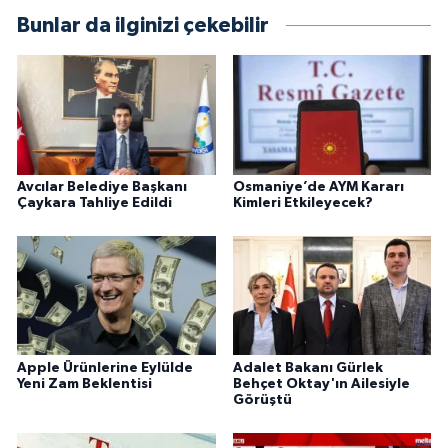
Bunlar da ilginizi çekebilir
Avcılar Belediye Başkanı
Osmaniye’de AYM Kararı
Çaykara Tahliye Edildi
Kimleri Etkileyecek?
Apple Ürünlerine Eylülde
Adalet Bakanı Gürlek
Yeni Zam Beklentisi
Behçet Oktay'ın Ailesiyle
Görüştü