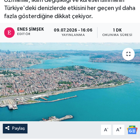
Türkiye'deki denizlerde etkisini her geçen yıl daha
fazla gösterdiğine dikkat çekiyor.
ENES ŞIMŞEK
09.07.2026 - 16:06
1 DK
EDITÖR
YAYINLANMA
OKUNMA SÜRESI
Paylaş
-
+
A
A