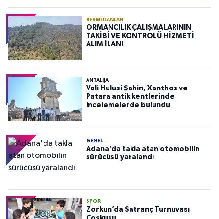
RESMI İLANLAR
ORMANCILIK ÇALIŞMALARININ
TAKİBİ VE KONTROLÜ HİZMETİ
ALIM İLANI
ANTALIJA
Vali Hulusi Şahin, Xanthos ve
Patara antik kentlerinde
incelemelerde bulundu
GENEL
Adana'da takla atan otomobilin
sürücüsü yaralandı
SPOR
Zorkun’da Satranç Turnuvası
Coşkusu