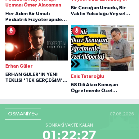
Uzmanı Ömer Alaosman
Bir Çocuğun Umudu, Bir
Her Adım Bir Umut:
Vakfın Yolculuğu Veysel
Pediatrik Fizyoterapiden
Özaraz Anlatıyor
İlham Veren Hikâyeler
Erhan Güler
ERHAN GÜLER'IN YENI
Enis Tataroğlu
TEKLISI 'TEK GERÇEĞIM'LE
68 Dili Akıcı Konuşan
BÜYÜK DÖNÜŞÜ
Öğretmenle Özel
Röportaj
OSMANİYE
07.08.2026
SONRAKI VAKTE KALAN
01:22:27