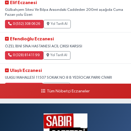
Elif Eczanesi
Gülbahçem Sitesi Ve Bilpa Arasındaki Caddeden 200mt aşağıda Cuma
Pazarı yolu Üzeri
0 (552) 308 06 26
Yol Tarifi Al
Efendioğlu Eczanesi
ÖZEL İBNİ SİNA HASTANESİ ACİL ÇIKIŞI KARŞISI
0 (328) 814 11 99
Yol Tarifi Al
Ulaşlı Eczanesi
ULAŞLI MAHALLESİ 11507 SOKAK NO:8 B YEDİOCAK PARKI CİVARI
0 (546) 158 81 80
Yol Tarifi Al
Tüm Nöbetçi Eczaneler