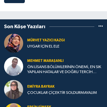
Son Köşe Yazıları
MÜRVET YAZICI KAZGI
UYGAR İÇİN EL ELE
MEHMET MARAŞANLI
ÖN LİSANS BÖLÜMLERİNİN ÖNEMİ, EN SIK
YAPILAN HATALAR VE DOĞRU TERCİH
STRATEJİLERİ
EMIYRA BAYRAK
ÇOCUKLAR ÇİÇEKTİR SOLDURMAYALIM