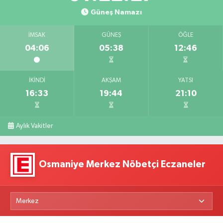
Güneş Namazı
İMSAK
GÜNEŞ
ÖĞLE
04:06
05:38
12:46
İKINDI
AKŞAM
YATSI
16:33
19:44
21:10
Aylık Vakitler
Osmaniye Merkez Nöbetçi Eczaneler