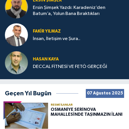
ERSIN ŞIMŞEK
Ersin Şimşek Yazdı: Karadeniz’den
Batum’a, Yolun Bana Bıraktıkları
FAKIR YILMAZ
İnsan, İletişim ve Şura..
HASAN KAYA
DECCAL FİTNESİ VE FETÖ GERÇEĞİ
Geçen Yıl Bugün
07 Ağustos 2025
RESMI İLANLAR
OSMANİYE SERİNOVA
MAHALLESİNDE TAŞINMAZIN İLANI