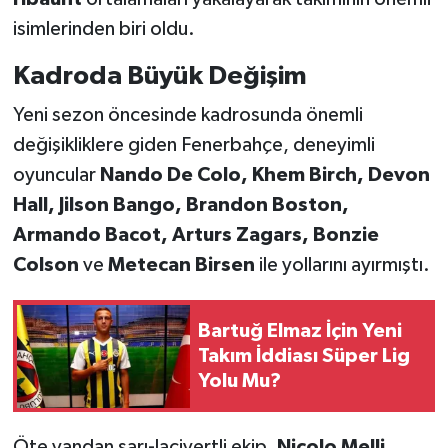
isimlerinden biri oldu.
Kadroda Büyük Değişim
Yeni sezon öncesinde kadrosunda önemli
değişikliklere giden Fenerbahçe, deneyimli
oyuncular
Nando De Colo, Khem Birch, Devon
Hall, Jilson Bango, Brandon Boston,
Armando Bacot, Arturs Zagars, Bonzie
Colson
ve
Metecan Birsen
ile yollarını ayırmıştı.
Bartuğ Elmaz İçin Yeni
Takım İddiası Süper Lig
Yolu Mu?
Öte yandan sarı-lacivertli ekip,
Nicolo Melli,