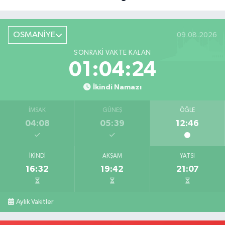
Röportaj
OSMANİYE
09.08.2026
SONRAKI VAKTE KALAN
01:04:23
İkindi Namazı
İMSAK
GÜNEŞ
ÖĞLE
04:08
05:39
12:46
İKINDI
AKŞAM
YATSI
16:32
19:42
21:07
Aylık Vakitler