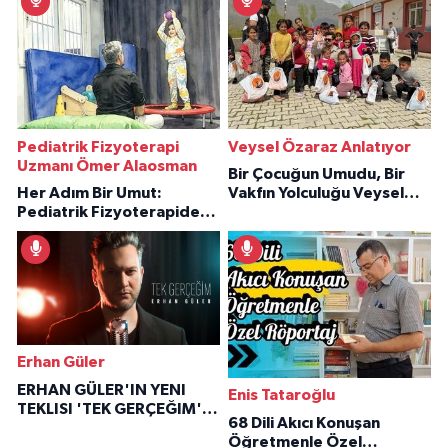
Pediatrik Fizyoterapi
Veysel Özaraz Anlatıyor
Uzmanı Ömer Alaosman
Bir Çocuğun Umudu, Bir
Her Adım Bir Umut:
Vakfın Yolculuğu Veysel
Pediatrik Fizyoterapiden
Özaraz Anlatıyor
İlham Veren Hikâyeler
Erhan Güler
ERHAN GÜLER'IN YENI
Enis Tataroğlu
TEKLISI 'TEK GERÇEĞIM'LE
68 Dili Akıcı Konuşan
BÜYÜK DÖNÜŞÜ
Öğretmenle Özel