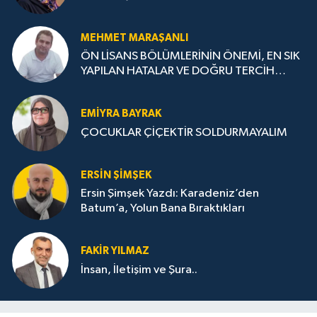
MEHMET MARAŞANLI
ÖN LİSANS BÖLÜMLERİNİN ÖNEMİ, EN SIK
YAPILAN HATALAR VE DOĞRU TERCİH
STRATEJİLERİ
EMIYRA BAYRAK
ÇOCUKLAR ÇİÇEKTİR SOLDURMAYALIM
ERSIN ŞIMŞEK
Ersin Şimşek Yazdı: Karadeniz’den
Batum’a, Yolun Bana Bıraktıkları
FAKIR YILMAZ
İnsan, İletişim ve Şura..