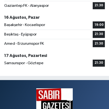
Gaziantep FK - Alanyaspor
21:30
16 Ağustos, Pazar
Başakşehir - Kocaelispor
19:00
Beşiktaş - Eyüpspor
21:30
Amed - Erzurumspor FK
21:30
17 Ağustos, Pazartesi
Samsunspor - Göztepe
21:30