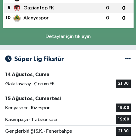
9
Gaziantep FK
0
0
10
Alanyaspor
0
0
Detaylar için tıklayın
Süper Lig Fikstür
14 Ağustos, Cuma
Galatasaray - Çorum FK
21:30
15 Ağustos, Cumartesi
Konyaspor - Rizespor
19:00
Kasımpaşa - Trabzonspor
19:00
Gençlerbirliği S.K. - Fenerbahçe
21:30