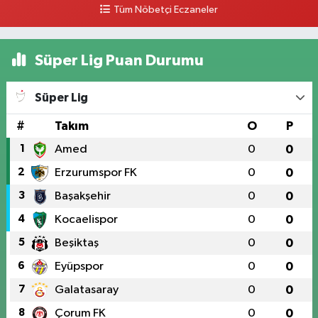
Tüm Nöbetçi Eczaneler
Süper Lig Puan Durumu
Süper Lig
#
Takım
O
P
1
Amed
0
0
2
Erzurumspor FK
0
0
3
Başakşehir
0
0
4
Kocaelispor
0
0
5
Beşiktaş
0
0
6
Eyüpspor
0
0
7
Galatasaray
0
0
8
Çorum FK
0
0