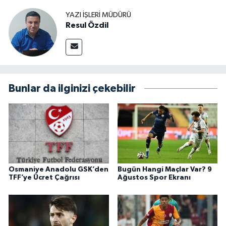
YAZI İŞLERI MÜDÜRÜ
Resul Özdil
Bunlar da ilginizi çekebilir
Osmaniye Anadolu GSK’den
Bugün Hangi Maçlar Var? 9
TFF’ye Ücret Çağrısı
Ağustos Spor Ekranı