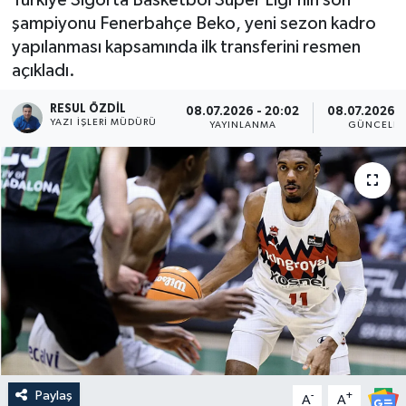
şampiyonu Fenerbahçe Beko, yeni sezon kadro
yapılanması kapsamında ilk transferini resmen
açıkladı.
RESUL ÖZDIL
08.07.2026 - 20:02
08.07.2026 -
YAZI İŞLERI MÜDÜRÜ
YAYINLANMA
GÜNCELL
Paylaş
-
+
A
A