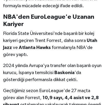
formayla mücadele edeceği ifade edildi.
NBA'den EuroLeague'e Uzanan
Kariyer
Florida State Üniversitesi'nde başarılı bir kolej
kariyeri geçiren Trent Forrest, daha sonra
Utah
Jazz
ve
Atlanta Hawks
formalarıyla NBA'de
görev yaptı.
2024 yılında Avrupa'ya transfer olan başarılı oyun
kurucu, İspanya temsilcisi
Baskonia
'da
gösterdiği performansla dikkat çekti.
Geçtiğimiz sezon EuroLeague'de 27 maçta
görev alan Forrest,
10,9 sayı, 4,4 asist ve 2,8
ribaunt
ortalamaları yakalayarak takımının önemli