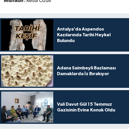
Muhabir:
Resul Özdil
Antalya’da Aspendos
Kazılarında Tarihi Heykel
Bulundu
Adana Saimbeyli Bazlaması
Damaklarda İz Bırakıyor
Vali Davut Gül 15 Temmuz
Gazisinin Evine Konuk Oldu