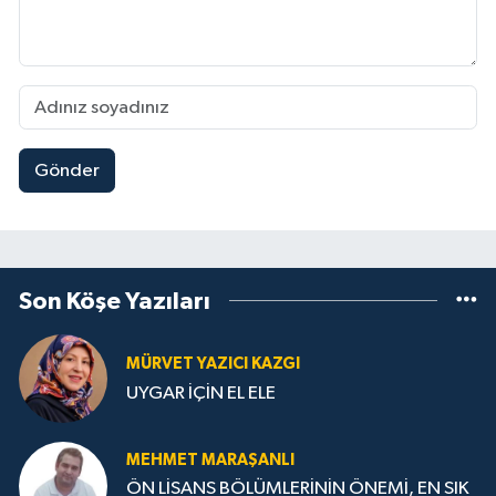
Gönder
Son Köşe Yazıları
MÜRVET YAZICI KAZGI
UYGAR İÇİN EL ELE
MEHMET MARAŞANLI
ÖN LİSANS BÖLÜMLERİNİN ÖNEMİ, EN SIK