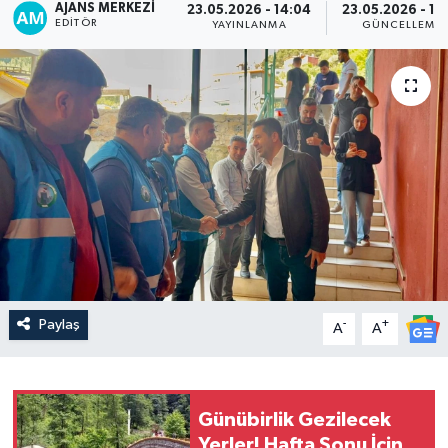
AJANS MERKEZI
23.05.2026 - 14:04
23.05.2026 - 16
EDITÖR
YAYINLANMA
GÜNCELLEME
Paylaş
-
+
A
A
Günübirlik Gezilecek
Yerler! Hafta Sonu İçin