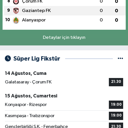
8
Çorum FK
0
0
9
Gaziantep FK
0
0
10
Alanyaspor
0
0
Detaylar için tıklayın
Süper Lig Fikstür
14 Ağustos, Cuma
Galatasaray - Çorum FK
21:30
15 Ağustos, Cumartesi
Konyaspor - Rizespor
19:00
Kasımpaşa - Trabzonspor
19:00
Gençlerbirliği S.K. - Fenerbahçe
21:30