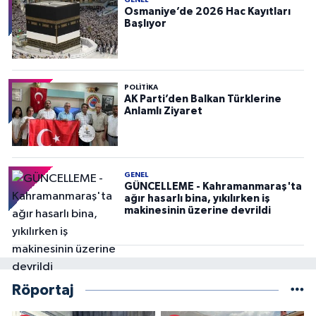
GENEL
Osmaniye’de 2026 Hac Kayıtları
Başlıyor
POLITIKA
AK Parti’den Balkan Türklerine
Anlamlı Ziyaret
GENEL
GÜNCELLEME - Kahramanmaraş'ta
ağır hasarlı bina, yıkılırken iş
makinesinin üzerine devrildi
Röportaj