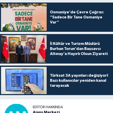
Osmaniye’de Çevre Çağrısı:
“Sadece Bir Tane Osmaniye
Var”
İl Kültür ve Turizm Müdürü
Burhan Torun’dan Başsavcı
Altınay’a Hayırlı Olsun Ziyareti
Türksat 3A yayınları değişiyor!
Bazı kullanıcılar yeniden kanal
tarayacak
EDITÖR HAKKINDA
Ajans Merkezi