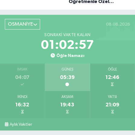
Öğretmenle Özel
Röportaj
OSMANİYE
08.08.2026
SONRAKI VAKTE KALAN
01:02:56
Öğle Namazı
İMSAK
GÜNEŞ
ÖĞLE
04:07
05:39
12:46
İKINDI
AKŞAM
YATSI
16:32
19:43
21:09
Aylık Vakitler