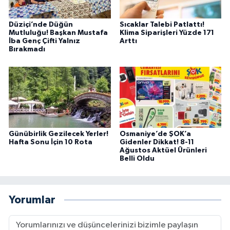
Düziçi’nde Düğün
Sıcaklar Talebi Patlattı!
Mutluluğu! Başkan Mustafa
Klima Siparişleri Yüzde 171
İba Genç Çifti Yalnız
Arttı
Bırakmadı
Günübirlik Gezilecek Yerler!
Osmaniye’de ŞOK’a
Hafta Sonu İçin 10 Rota
Gidenler Dikkat! 8-11
Ağustos Aktüel Ürünleri
Belli Oldu
Yorumlar