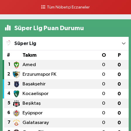
0 (328) 812 02 00
Yol Tarifi Al
Tüm Nöbetçi Eczaneler
Süper Lig Puan Durumu
Süper Lig
#
Takım
O
P
1
Amed
0
0
2
Erzurumspor FK
0
0
3
Başakşehir
0
0
4
Kocaelispor
0
0
5
Beşiktaş
0
0
6
Eyüpspor
0
0
7
Galatasaray
0
0