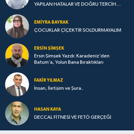
YAPILAN HATALAR VE DOĞRU TERCİH
STRATEJİLERİ
EMIYRA BAYRAK
ÇOCUKLAR ÇİÇEKTİR SOLDURMAYALIM
ERSIN ŞIMŞEK
Ersin Şimşek Yazdı: Karadeniz’den
Batum’a, Yolun Bana Bıraktıkları
FAKIR YILMAZ
İnsan, İletişim ve Şura..
HASAN KAYA
DECCAL FİTNESİ VE FETÖ GERÇEĞİ