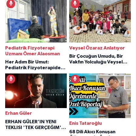
Pediatrik Fizyoterapi
Veysel Özaraz Anlatıyor
Uzmanı Ömer Alaosman
Bir Çocuğun Umudu, Bir
Her Adım Bir Umut:
Vakfın Yolculuğu Veysel
Pediatrik Fizyoterapiden
Özaraz Anlatıyor
İlham Veren Hikâyeler
Erhan Güler
ERHAN GÜLER'IN YENI
Enis Tataroğlu
TEKLISI 'TEK GERÇEĞIM'LE
68 Dili Akıcı Konuşan
BÜYÜK DÖNÜŞÜ