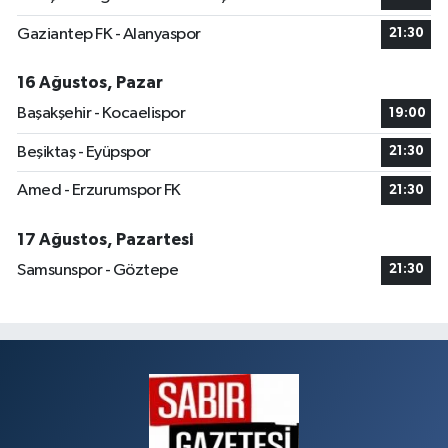
Gaziantep FK - Alanyaspor
21:30
16 Ağustos, Pazar
Başakşehir - Kocaelispor
19:00
Beşiktaş - Eyüpspor
21:30
Amed - Erzurumspor FK
21:30
17 Ağustos, Pazartesi
Samsunspor - Göztepe
21:30