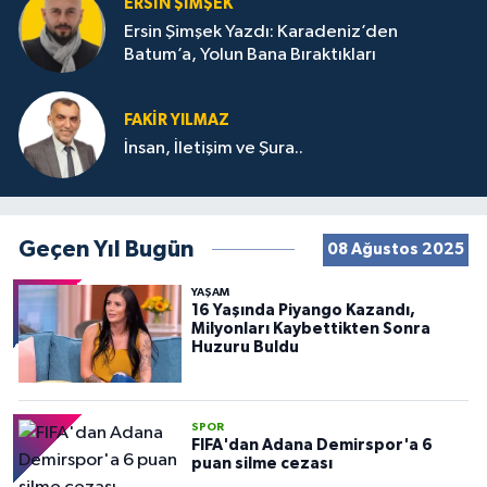
ERSIN ŞIMŞEK
Ersin Şimşek Yazdı: Karadeniz’den
Batum’a, Yolun Bana Bıraktıkları
FAKIR YILMAZ
İnsan, İletişim ve Şura..
Geçen Yıl Bugün
08 Ağustos 2025
YAŞAM
16 Yaşında Piyango Kazandı,
Milyonları Kaybettikten Sonra
Huzuru Buldu
SPOR
FIFA'dan Adana Demirspor'a 6
puan silme cezası