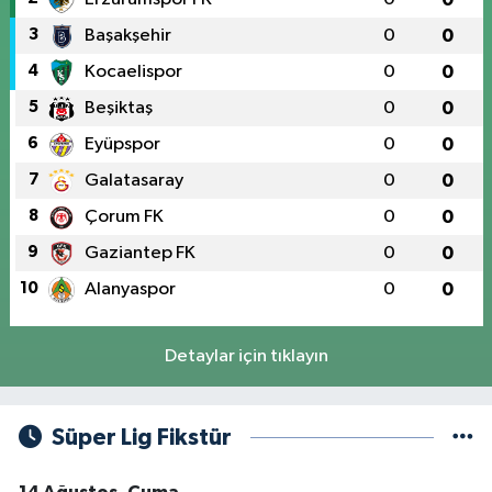
3
Başakşehir
0
0
4
Kocaelispor
0
0
5
Beşiktaş
0
0
6
Eyüpspor
0
0
7
Galatasaray
0
0
8
Çorum FK
0
0
9
Gaziantep FK
0
0
10
Alanyaspor
0
0
Detaylar için tıklayın
Süper Lig Fikstür