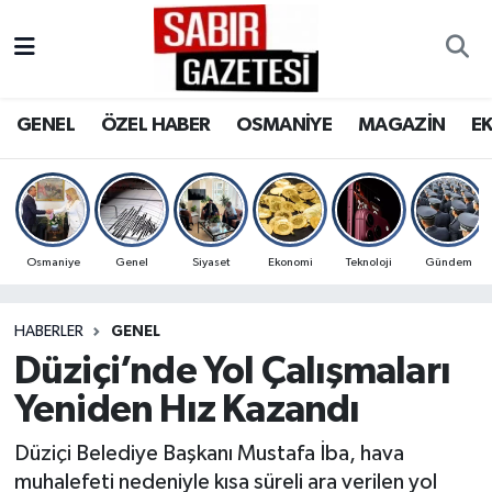
GENEL
Osmaniye Nöbetçi Eczaneler
GENEL
ÖZEL HABER
OSMANİYE
MAGAZİN
E
ÖZEL HABER
Osmaniye Hava Durumu
OSMANİYE
Osmaniye Trafik Yoğunluk Haritası
MAGAZİN
Süper Lig Puan Durumu ve Fikstür
Osmaniye
Genel
Siyaset
Ekonomi
Teknoloji
Gündem
EKONOMİ
Tüm Manşetler
HABERLER
GENEL
Düziçi’nde Yol Çalışmaları
SPOR
Son Dakika Haberleri
Yeniden Hız Kazandı
RESMİ İLANLAR
Haber Arşivi
Düziçi Belediye Başkanı Mustafa İba, hava
muhalefeti nedeniyle kısa süreli ara verilen yol