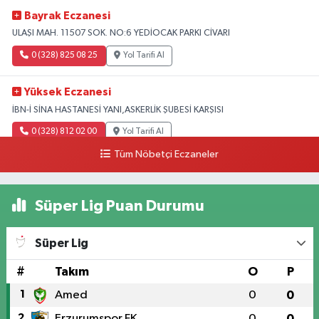
Bayrak Eczanesi
ULAŞI MAH. 11507 SOK. NO:6 YEDİOCAK PARKI CİVARI
0 (328) 825 08 25
Yol Tarifi Al
Yüksek Eczanesi
İBN-İ SİNA HASTANESİ YANI,ASKERLİK ŞUBESİ KARŞISI
0 (328) 812 02 00
Yol Tarifi Al
Tüm Nöbetçi Eczaneler
Süper Lig Puan Durumu
Süper Lig
#
Takım
O
P
1
Amed
0
0
2
Erzurumspor FK
0
0