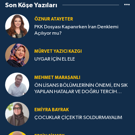
Son Köşe Yazıları
ÖZNUR ATAYETER
PKK Dosyası Kapanırken İran Denklemi
Açılıyor mu?
MÜRVET YAZICI KAZGI
UYGAR İÇİN EL ELE
MEHMET MARAŞANLI
ÖN LİSANS BÖLÜMLERİNİN ÖNEMİ, EN SIK
YAPILAN HATALAR VE DOĞRU TERCİH
STRATEJİLERİ
EMIYRA BAYRAK
ÇOCUKLAR ÇİÇEKTİR SOLDURMAYALIM