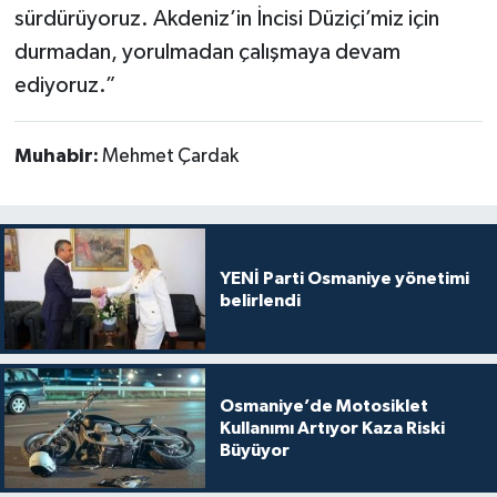
sürdürüyoruz. Akdeniz’in İncisi Düziçi’miz için
durmadan, yorulmadan çalışmaya devam
ediyoruz.”
Muhabir:
Mehmet Çardak
YENİ Parti Osmaniye yönetimi
belirlendi
Osmaniye’de Motosiklet
Kullanımı Artıyor Kaza Riski
Büyüyor