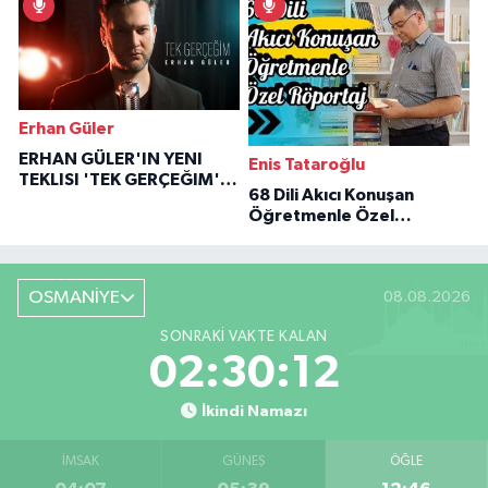
Erhan Güler
ERHAN GÜLER'IN YENI
Enis Tataroğlu
TEKLISI 'TEK GERÇEĞIM'LE
68 Dili Akıcı Konuşan
BÜYÜK DÖNÜŞÜ
Öğretmenle Özel
Röportaj
OSMANİYE
08.08.2026
SONRAKI VAKTE KALAN
02:30:11
İkindi Namazı
İMSAK
GÜNEŞ
ÖĞLE