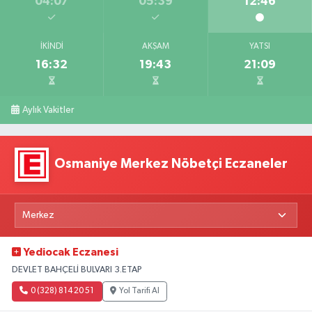
04:07
05:39
12:46
İKINDI
AKŞAM
YATSI
16:32
19:43
21:09
Aylık Vakitler
Osmaniye Merkez Nöbetçi Eczaneler
Yediocak Eczanesi
DEVLET BAHÇELİ BULVARI 3.ETAP
0 (328) 814 20 51
Yol Tarifi Al