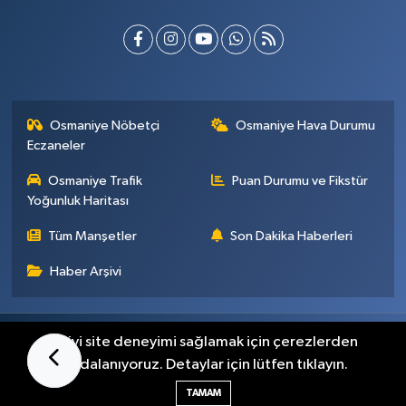
Osmaniye Nöbetçi
Osmaniye Hava Durumu
Eczaneler
Osmaniye Trafik
Puan Durumu ve Fikstür
Yoğunluk Haritası
Tüm Manşetler
Son Dakika Haberleri
Haber Arşivi
Künye
İletişim
Gizlilik Sözleşmesi
En iyi site deneyimi sağlamak için çerezlerden
faydalanıyoruz. Detaylar için lütfen tıklayın.
Haber Yazılımı:
TE Bilişim
TAMAM