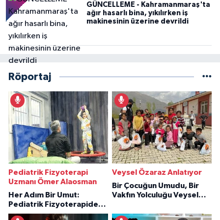
GÜNCELLEME - Kahramanmaraş'ta
ağır hasarlı bina, yıkılırken iş
makinesinin üzerine devrildi
Röportaj
Pediatrik Fizyoterapi
Veysel Özaraz Anlatıyor
Uzmanı Ömer Alaosman
Bir Çocuğun Umudu, Bir
Her Adım Bir Umut:
Vakfın Yolculuğu Veysel
Pediatrik Fizyoterapiden
Özaraz Anlatıyor
İlham Veren Hikâyeler