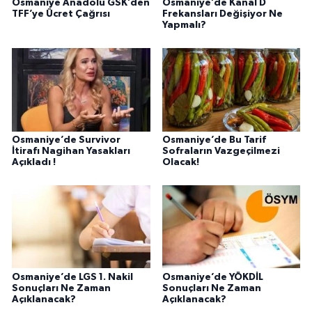
Osmaniye Anadolu GSK’den
Osmaniye’de Kanal D
TFF’ye Ücret Çağrısı
Frekansları Değişiyor Ne
Yapmalı?
Osmaniye’de Survivor
Osmaniye’de Bu Tarif
İtirafı Nagihan Yasakları
Sofraların Vazgeçilmezi
Açıkladı !
Olacak!
Osmaniye’de LGS 1. Nakil
Osmaniye’de YÖKDİL
Sonuçları Ne Zaman
Sonuçları Ne Zaman
Açıklanacak?
Açıklanacak?