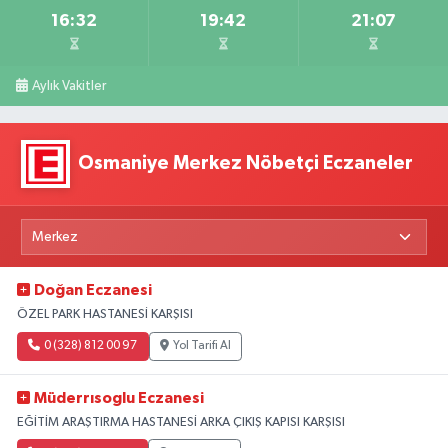
16:32
19:42
21:07
Aylık Vakitler
Osmaniye Merkez Nöbetçi Eczaneler
Doğan Eczanesi
ÖZEL PARK HASTANESİ KARŞISI
0 (328) 812 00 97
Yol Tarifi Al
Müderrısoglu Eczanesi
EĞİTİM ARAŞTIRMA HASTANESİ ARKA ÇIKIŞ KAPISI KARŞISI