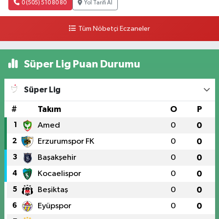
0 (505) 510 80 80
Yol Tarifi Al
Tüm Nöbetçi Eczaneler
Süper Lig Puan Durumu
Süper Lig
#
Takım
O
P
1
Amed
0
0
2
Erzurumspor FK
0
0
3
Başakşehir
0
0
4
Kocaelispor
0
0
5
Beşiktaş
0
0
6
Eyüpspor
0
0