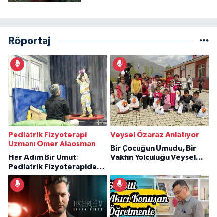
Röportaj
Pediatrik Fizyoterapi
Veysel Özaraz Anlatıyor
Uzmanı Ömer Alaosman
Bir Çocuğun Umudu, Bir
Her Adım Bir Umut:
Vakfın Yolculuğu Veysel
Pediatrik Fizyoterapiden
Özaraz Anlatıyor
İlham Veren Hikâyeler