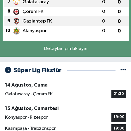
7
Galatasaray
0
0
8
Çorum FK
0
0
9
Gaziantep FK
0
0
10
Alanyaspor
0
0
Detaylar için tıklayın
Süper Lig Fikstür
14 Ağustos, Cuma
Galatasaray - Çorum FK
21:30
15 Ağustos, Cumartesi
Konyaspor - Rizespor
19:00
Kasımpaşa - Trabzonspor
19:00