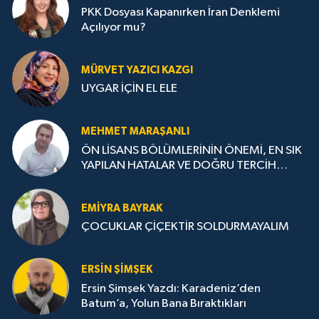
PKK Dosyası Kapanırken İran Denklemi
Açılıyor mu?
MÜRVET YAZICI KAZGI
UYGAR İÇİN EL ELE
MEHMET MARAŞANLI
ÖN LİSANS BÖLÜMLERİNİN ÖNEMİ, EN SIK
YAPILAN HATALAR VE DOĞRU TERCİH
STRATEJİLERİ
EMIYRA BAYRAK
ÇOCUKLAR ÇİÇEKTİR SOLDURMAYALIM
ERSIN ŞIMŞEK
Ersin Şimşek Yazdı: Karadeniz’den
Batum’a, Yolun Bana Bıraktıkları