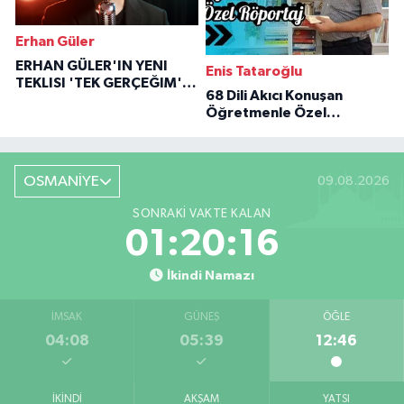
Erhan Güler
ERHAN GÜLER'IN YENI
Enis Tataroğlu
TEKLISI 'TEK GERÇEĞIM'LE
68 Dili Akıcı Konuşan
BÜYÜK DÖNÜŞÜ
Öğretmenle Özel
Röportaj
OSMANİYE
09.08.2026
SONRAKI VAKTE KALAN
01:20:15
İkindi Namazı
İMSAK
GÜNEŞ
ÖĞLE
04:08
05:39
12:46
İKINDI
AKŞAM
YATSI