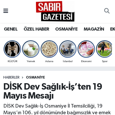
GENEL
Osmaniye Nöbetçi Eczaneler
GENEL
ÖZEL HABER
OSMANİYE
MAGAZİN
E
ÖZEL HABER
Osmaniye Hava Durumu
OSMANİYE
Osmaniye Trafik Yoğunluk Haritası
MAGAZİN
Süper Lig Puan Durumu ve Fikstür
KÜLTÜR
Yemek
Adana
İstanbul
Ekonomi
Spor
EKONOMİ
Tüm Manşetler
HABERLER
OSMANIYE
DİSK Dev Sağlık-İş’ten 19
SPOR
Son Dakika Haberleri
Mayıs Mesajı
RESMİ İLANLAR
Haber Arşivi
DİSK Dev Sağlık-İş Osmaniye İl Temsilciliği, 19
Mayıs’ın 106. yıl dönümünde bağımsızlık ve emek