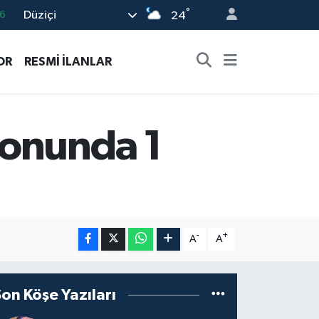
°
Düziçi
24
6
2
OR
RESMİ İLANLAR
2
2
0
yonunda 1
-
+
A
A
Son Köşe Yazıları