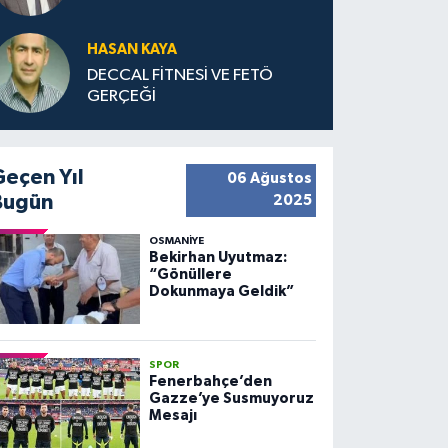
HASAN KAYA
DECCAL FİTNESİ VE FETÖ
GERÇEĞİ
Geçen Yıl
06 Ağustos
Bugün
2025
OSMANIYE
Bekirhan Uyutmaz:
“Gönüllere
Dokunmaya Geldik”
SPOR
Fenerbahçe’den
Gazze’ye Susmuyoruz
Mesajı