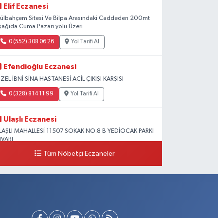
Elif Eczanesi
ülbahçem Sitesi Ve Bilpa Arasındaki Caddeden 200mt
şağıda Cuma Pazarı yolu Üzeri
0 (552) 308 06 26
Yol Tarifi Al
Efendioğlu Eczanesi
ZEL İBNİ SİNA HASTANESİ ACİL ÇIKIŞI KARŞISI
0 (328) 814 11 99
Yol Tarifi Al
Ulaşlı Eczanesi
LAŞLI MAHALLESİ 11507 SOKAK NO:8 B YEDİOCAK PARKI
İVARI
Tüm Nöbetçi Eczaneler
0 (546) 158 81 80
Yol Tarifi Al