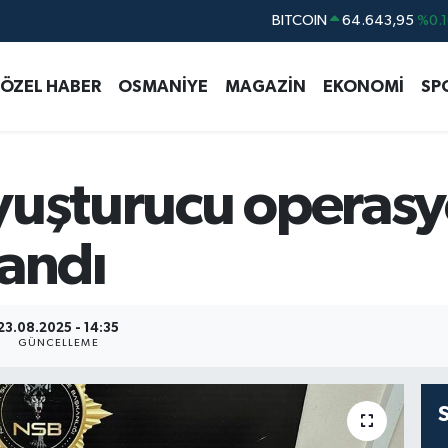
DOLAR
47,6006
%0.0
EURO
55,0250
%0.0
ÖZEL HABER
OSMANİYE
MAGAZİN
EKONOMİ
SP
STERLİN
64,2398
%0.
GRAM ALTIN
6500.87
%0.1
BİST100
13.799
%7
yuşturucu operas
landı
23.08.2025 - 14:35
GÜNCELLEME