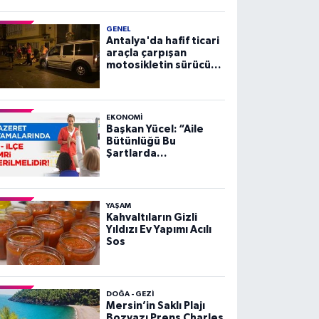
GENEL
Antalya'da hafif ticari
araçla çarpışan
motosikletin sürücüsü
yaralandı
EKONOMI
Başkan Yücel: “Aile
Bütünlüğü Bu
Şartlarda
Sağlanamaz”
YAŞAM
Kahvaltıların Gizli
Yıldızı Ev Yapımı Acılı
Sos
DOĞA - GEZI
Mersin’in Saklı Plajı
Bozyazı Prens Charles