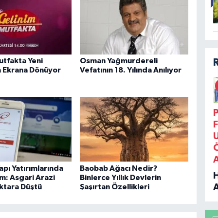
utfakta Yeni
Osman Yağmurdereli
 Ekrana Dönüyor
Vefatının 18. Yılında Anılıyor
P
F
apı Yatırımlarında
Baobab Ağacı Nedir?
m: Asgari Arazi
Binlerce Yıllık Devlerin
ektara Düştü
Şaşırtan Özellikleri
B