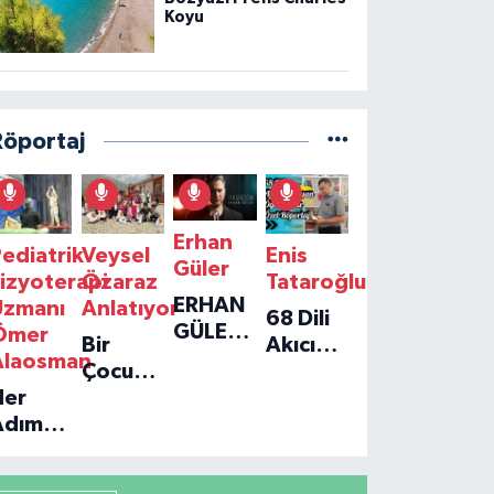
Koyu
Röportaj
Erhan
ediatrik
Veysel
Enis
Güler
izyoterapi
Özaraz
Tataroğlu
ERHAN
Uzmanı
Anlatıyor
68 Dili
GÜLER'IN
Ömer
Bir
Akıcı
YENI
Alaosman
Çocuğun
Konuşan
TEKLISI
Her
Umudu,
Öğretmenle
'TEK
Adım
Bir
Özel
GERÇEĞIM'LE
ir
Vakfın
Röportaj
BÜYÜK
Umut:
Yolculuğu
DÖNÜŞÜ