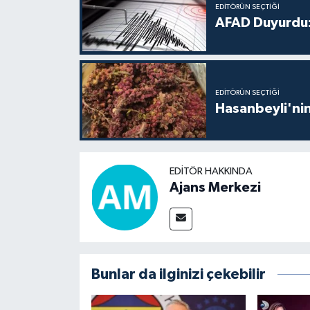
EDITÖRÜN SEÇTIĞI
AFAD Duyurdu:
EDITÖRÜN SEÇTIĞI
Hasanbeyli'nin
EDITÖR HAKKINDA
Ajans Merkezi
Bunlar da ilginizi çekebilir