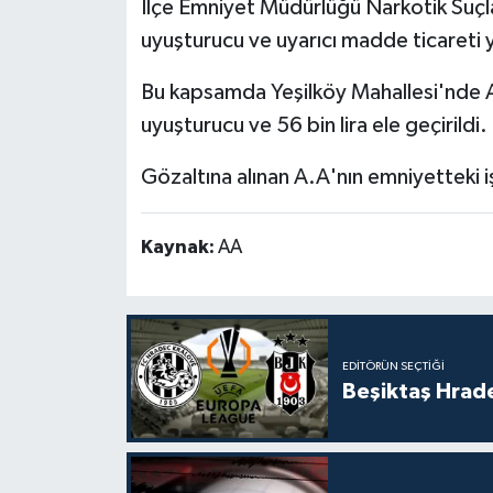
İlçe Emniyet Müdürlüğü Narkotik Suçla
uyuşturucu ve uyarıcı madde ticareti 
Bu kapsamda Yeşilköy Mahallesi'nde 
uyuşturucu ve 56 bin lira ele geçirildi.
Gözaltına alınan A.A'nın emniyetteki i
Kaynak:
AA
EDITÖRÜN SEÇTIĞI
Beşiktaş Hrade