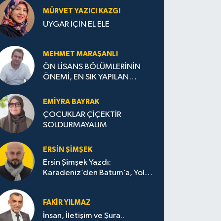
MÜRVET YAZICI KAZGI
UYGAR İÇİN EL ELE
MEHMET MARAŞANLI
ÖN LİSANS BÖLÜMLERİNİN
ÖNEMİ, EN SIK YAPILAN
HATALAR VE DOĞRU TERCİH
STRATEJİLERİ
EMIYRA BAYRAK
ÇOCUKLAR ÇİÇEKTİR
SOLDURMAYALIM
ERSIN ŞIMŞEK
Ersin Şimşek Yazdı:
Karadeniz’den Batum’a, Yolun
Bana Bıraktıkları
FAKIR YILMAZ
İnsan, İletişim ve Şura..