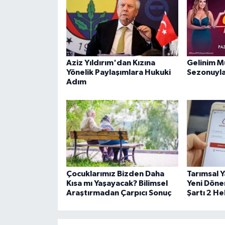
Aziz Yıldırım'dan Kızına
Gelinim M
Yönelik Paylaşımlara Hukuki
Sezonuyla
Adım
Çocuklarımız Bizden Daha
Tarımsal Y
Kısa mı Yaşayacak? Bilimsel
Yeni Döne
Araştırmadan Çarpıcı Sonuç
Şartı 2 H