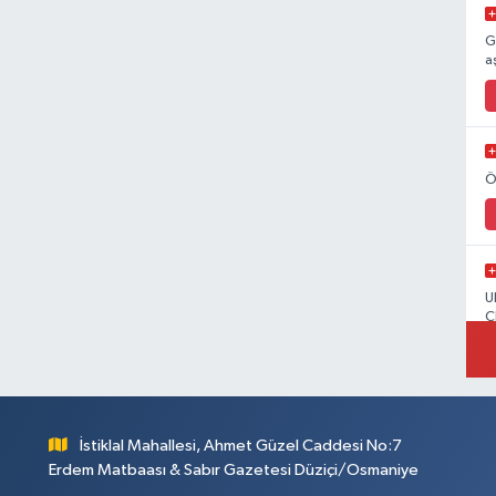
G
a
Ö
U
C
İstiklal Mahallesi, Ahmet Güzel Caddesi No:7
Erdem Matbaası & Sabır Gazetesi Düziçi/Osmaniye