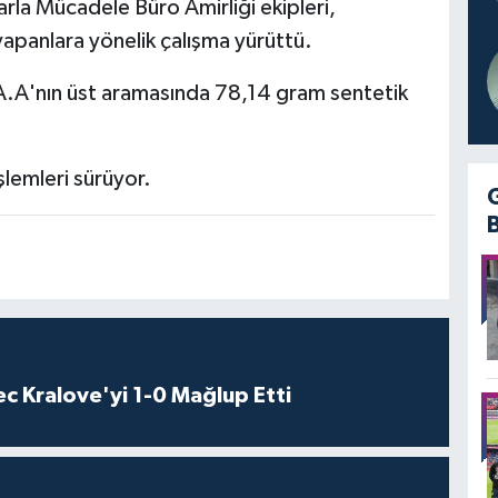
rla Mücadele Büro Amirliği ekipleri,
yapanlara yönelik çalışma yürüttü.
A.A'nın üst aramasında 78,14 gram sentetik
şlemleri sürüyor.
c Kralove'yi 1-0 Mağlup Etti