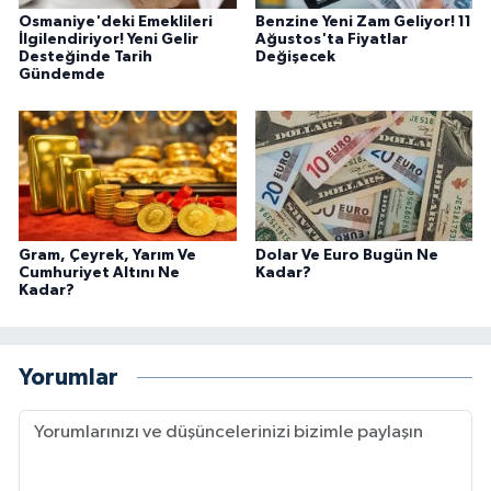
Osmaniye'deki Emeklileri
Benzine Yeni Zam Geliyor! 11
İlgilendiriyor! Yeni Gelir
Ağustos'ta Fiyatlar
Desteğinde Tarih
Değişecek
Gündemde
Gram, Çeyrek, Yarım Ve
Dolar Ve Euro Bugün Ne
Cumhuriyet Altını Ne
Kadar?
Kadar?
Yorumlar