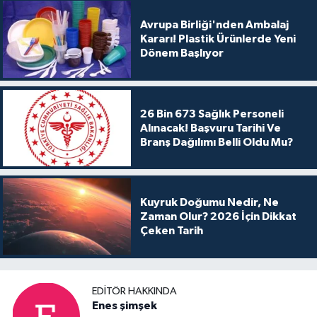
Avrupa Birliği'nden Ambalaj
Kararı! Plastik Ürünlerde Yeni
Dönem Başlıyor
26 Bin 673 Sağlık Personeli
Alınacak! Başvuru Tarihi Ve
Branş Dağılımı Belli Oldu Mu?
Kuyruk Doğumu Nedir, Ne
Zaman Olur? 2026 İçin Dikkat
Çeken Tarih
EDITÖR HAKKINDA
Enes şimşek