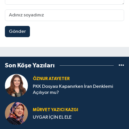
Gönder
Son Köşe Yazıları
ÖZNUR ATAYETER
PKK Dosyası Kapanırken İran Denklemi
Açılıyor mu?
MÜRVET YAZICI KAZGI
UYGAR İÇİN EL ELE