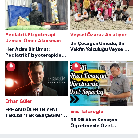
Pediatrik Fizyoterapi
Veysel Özaraz Anlatıyor
Uzmanı Ömer Alaosman
Bir Çocuğun Umudu, Bir
Her Adım Bir Umut:
Vakfın Yolculuğu Veysel
Pediatrik Fizyoterapiden
Özaraz Anlatıyor
İlham Veren Hikâyeler
Erhan Güler
ERHAN GÜLER'IN YENI
Enis Tataroğlu
TEKLISI 'TEK GERÇEĞIM'LE
68 Dili Akıcı Konuşan
BÜYÜK DÖNÜŞÜ
Öğretmenle Özel
Röportaj