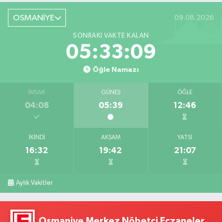
OSMANİYE
09.08.2026
SONRAKI VAKTE KALAN
05:33:08
Öğle Namazı
İMSAK
GÜNEŞ
ÖĞLE
04:08
05:39
12:46
İKINDI
AKŞAM
YATSI
16:32
19:42
21:07
Aylık Vakitler
Osmaniye Merkez Nöbetçi Eczaneler