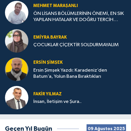
MEHMET MARAŞANLI
ÖN LİSANS BÖLÜMLERİNİN ÖNEMİ, EN SIK
YAPILAN HATALAR VE DOĞRU TERCİH
STRATEJİLERİ
EMIYRA BAYRAK
ÇOCUKLAR ÇİÇEKTİR SOLDURMAYALIM
ERSIN ŞIMŞEK
Ersin Şimşek Yazdı: Karadeniz’den
Batum’a, Yolun Bana Bıraktıkları
FAKIR YILMAZ
İnsan, İletişim ve Şura..
Geçen Yıl Bugün
09 Ağustos 2025