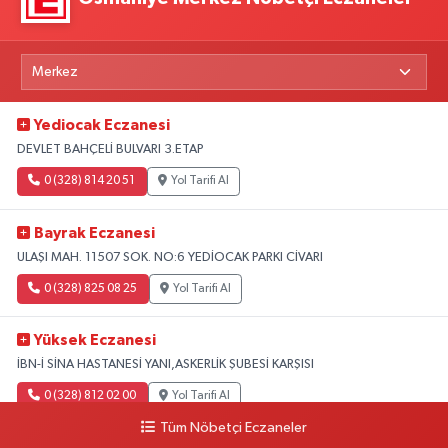
Yediocak Eczanesi
DEVLET BAHÇELİ BULVARI 3.ETAP
0 (328) 814 20 51
Yol Tarifi Al
Bayrak Eczanesi
ULAŞI MAH. 11507 SOK. NO:6 YEDİOCAK PARKI CİVARI
0 (328) 825 08 25
Yol Tarifi Al
Yüksek Eczanesi
İBN-İ SİNA HASTANESİ YANI,ASKERLİK ŞUBESİ KARŞISI
0 (328) 812 02 00
Yol Tarifi Al
Tüm Nöbetçi Eczaneler