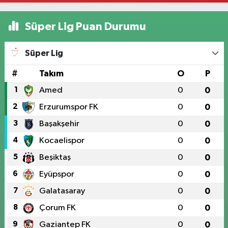
Süper Lig Puan Durumu
Süper Lig
#
Takım
O
P
1
Amed
0
0
2
Erzurumspor FK
0
0
3
Başakşehir
0
0
4
Kocaelispor
0
0
5
Beşiktaş
0
0
6
Eyüpspor
0
0
7
Galatasaray
0
0
8
Çorum FK
0
0
9
Gaziantep FK
0
0