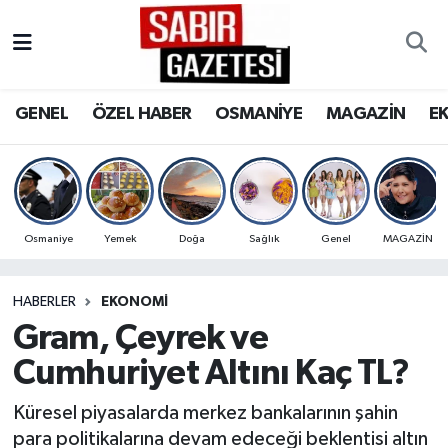
GENEL
Osmaniye Nöbetçi Eczaneler
GENEL
ÖZEL HABER
OSMANİYE
MAGAZİN
E
ÖZEL HABER
Osmaniye Hava Durumu
OSMANİYE
Osmaniye Trafik Yoğunluk Haritası
MAGAZİN
Süper Lig Puan Durumu ve Fikstür
Osmaniye
Yemek
Doğa
Sağlık
Genel
MAGAZİN
EKONOMİ
Tüm Manşetler
HABERLER
EKONOMI
Gram, Çeyrek ve
SPOR
Son Dakika Haberleri
Cumhuriyet Altını Kaç TL?
RESMİ İLANLAR
Haber Arşivi
Küresel piyasalarda merkez bankalarının şahin
para politikalarına devam edeceği beklentisi altın