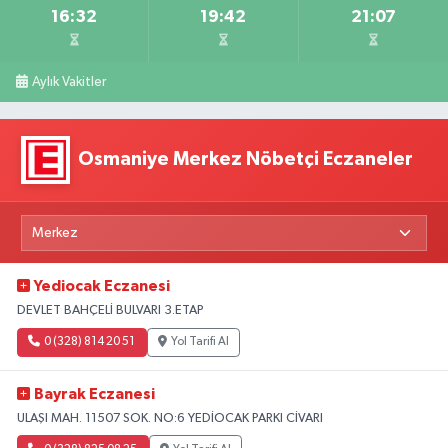
16:32
19:42
21:07
Aylık Vakitler
Osmaniye Merkez Nöbetçi Eczaneler
Yediocak Eczanesi
DEVLET BAHÇELİ BULVARI 3.ETAP
0 (328) 814 20 51
Yol Tarifi Al
Bayrak Eczanesi
ULAŞI MAH. 11507 SOK. NO:6 YEDİOCAK PARKI CİVARI