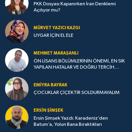
PKK Dosyası Kapanırken İran Denklemi
Açılıyor mu?
MÜRVET YAZICI KAZGI
UYGAR İÇİN EL ELE
MEHMET MARAŞANLI
ÖN LİSANS BÖLÜMLERİNİN ÖNEMİ, EN SIK
YAPILAN HATALAR VE DOĞRU TERCİH
STRATEJİLERİ
EMIYRA BAYRAK
ÇOCUKLAR ÇİÇEKTİR SOLDURMAYALIM
ERSIN ŞIMŞEK
Ersin Şimşek Yazdı: Karadeniz’den
Batum’a, Yolun Bana Bıraktıkları