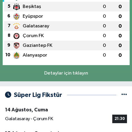
5
Beşiktaş
0
0
6
Eyüpspor
0
0
7
Galatasaray
0
0
8
Çorum FK
0
0
9
Gaziantep FK
0
0
10
Alanyaspor
0
0
Detaylar için tıklayın
Süper Lig Fikstür
14 Ağustos, Cuma
Galatasaray - Çorum FK
21:30