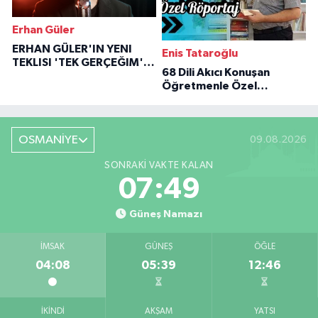
Erhan Güler
ERHAN GÜLER'IN YENI
Enis Tataroğlu
TEKLISI 'TEK GERÇEĞIM'LE
68 Dili Akıcı Konuşan
BÜYÜK DÖNÜŞÜ
Öğretmenle Özel
Röportaj
OSMANİYE
09.08.2026
SONRAKI VAKTE KALAN
07:48
Güneş Namazı
İMSAK
GÜNEŞ
ÖĞLE
04:08
05:39
12:46
İKINDI
AKŞAM
YATSI