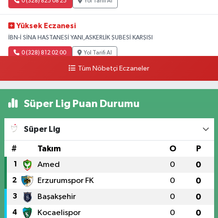
0 (328) 825 08 25
Yol Tarifi Al
Yüksek Eczanesi
İBN-İ SİNA HASTANESİ YANI,ASKERLİK ŞUBESİ KARŞISI
0 (328) 812 02 00
Yol Tarifi Al
Tüm Nöbetçi Eczaneler
Süper Lig Puan Durumu
Süper Lig
#
Takım
O
P
1
Amed
0
0
2
Erzurumspor FK
0
0
3
Başakşehir
0
0
4
Kocaelispor
0
0