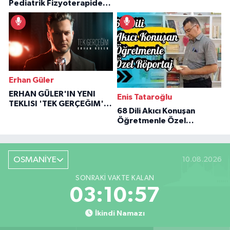
Pediatrik Fizyoterapiden
Özaraz Anlatıyor
İlham Veren Hikâyeler
Erhan Güler
ERHAN GÜLER'IN YENI
Enis Tataroğlu
TEKLISI 'TEK GERÇEĞIM'LE
68 Dili Akıcı Konuşan
BÜYÜK DÖNÜŞÜ
Öğretmenle Özel
Röportaj
OSMANİYE
10.08.2026
SONRAKI VAKTE KALAN
03:10:56
İkindi Namazı