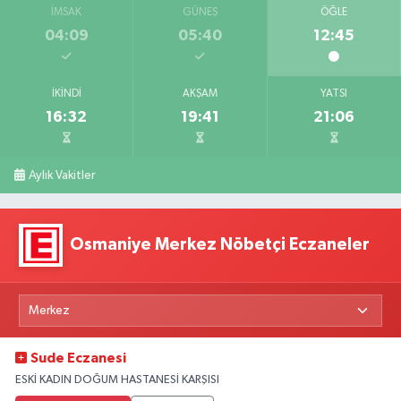
İMSAK
GÜNEŞ
ÖĞLE
04:09
05:40
12:45
İKINDI
AKŞAM
YATSI
16:32
19:41
21:06
Aylık Vakitler
Osmaniye Merkez Nöbetçi Eczaneler
Sude Eczanesi
ESKİ KADIN DOĞUM HASTANESİ KARŞISI