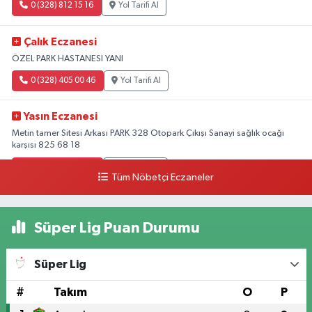
0 (328) 812 15 16
Yol Tarifi Al
Çalık Eczanesi
ÖZEL PARK HASTANESI YANI
0 (328) 405 00 46
Yol Tarifi Al
Yasın Eczanesi
Metin tamer Sitesi Arkası PARK 328 Otopark Çıkışı Sanayi sağlık ocağı
karşısı 825 68 18
0 (328) 825 68 18
Yol Tarifi Al
Tüm Nöbetçi Eczaneler
Süper Lig Puan Durumu
Süper Lig
#
Takım
O
P