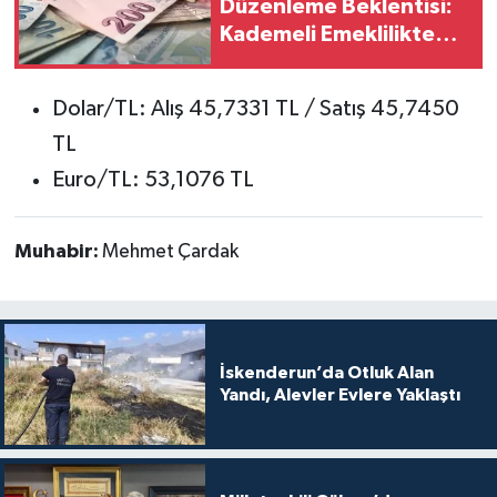
Düzenleme Beklentisi:
Kademeli Emeklilikte
Son Durum
Dolar/TL: Alış 45,7331 TL / Satış 45,7450
TL
Euro/TL: 53,1076 TL
Muhabir:
Mehmet Çardak
İskenderun’da Otluk Alan
Yandı, Alevler Evlere Yaklaştı