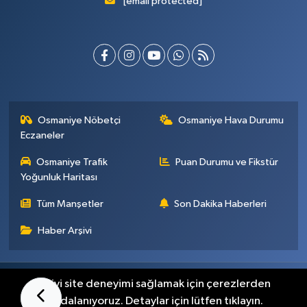
[email protected]
Osmaniye Nöbetçi
Osmaniye Hava Durumu
Eczaneler
Osmaniye Trafik
Puan Durumu ve Fikstür
Yoğunluk Haritası
Tüm Manşetler
Son Dakika Haberleri
Haber Arşivi
Künye
İletişim
Gizlilik Sözleşmesi
En iyi site deneyimi sağlamak için çerezlerden
faydalanıyoruz. Detaylar için lütfen tıklayın.