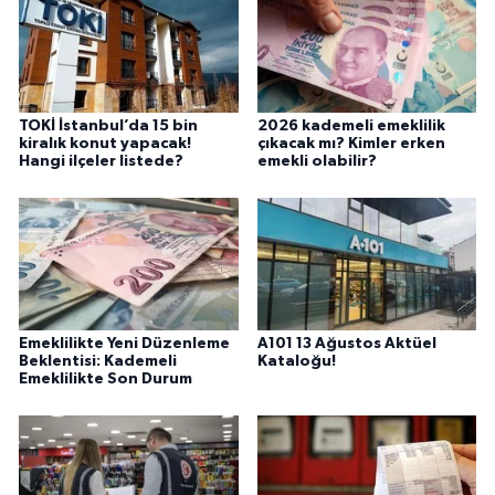
TOKİ İstanbul’da 15 bin
2026 kademeli emeklilik
kiralık konut yapacak!
çıkacak mı? Kimler erken
Hangi ilçeler listede?
emekli olabilir?
Emeklilikte Yeni Düzenleme
A101 13 Ağustos Aktüel
Beklentisi: Kademeli
Kataloğu!
Emeklilikte Son Durum