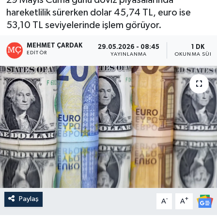
hareketlilik sürerken dolar 45,74 TL, euro ise
53,10 TL seviyelerinde işlem görüyor.
MEHMET ÇARDAK
29.05.2026 - 08:45
1 DK
EDITÖR
YAYINLANMA
OKUNMA SÜRE
Paylaş
-
+
A
A