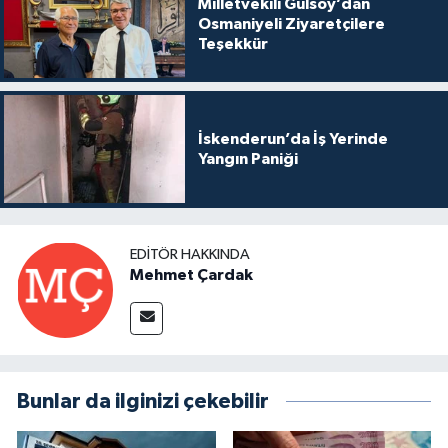
Milletvekili Gülsoy’dan
Osmaniyeli Ziyaretçilere
Teşekkür
İskenderun’da İş Yerinde
Yangın Paniği
EDITÖR HAKKINDA
Mehmet Çardak
Bunlar da ilginizi çekebilir