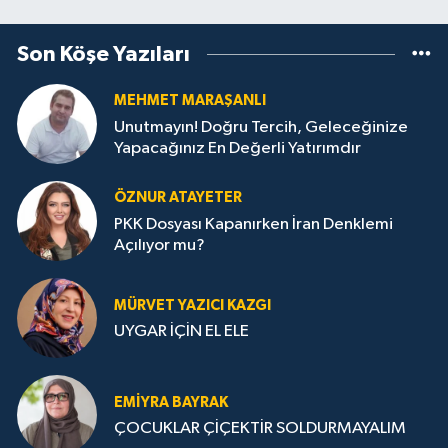
Son Köşe Yazıları
MEHMET MARAŞANLI
Unutmayın! Doğru Tercih, Geleceğinize
Yapacağınız En Değerli Yatırımdır
ÖZNUR ATAYETER
PKK Dosyası Kapanırken İran Denklemi
Açılıyor mu?
MÜRVET YAZICI KAZGI
UYGAR İÇİN EL ELE
EMIYRA BAYRAK
ÇOCUKLAR ÇİÇEKTİR SOLDURMAYALIM