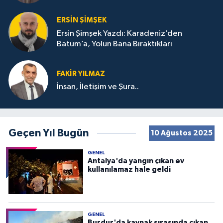
ERSIN ŞIMŞEK
Ersin Şimşek Yazdı: Karadeniz’den
Batum’a, Yolun Bana Bıraktıkları
FAKIR YILMAZ
İnsan, İletişim ve Şura..
Geçen Yıl Bugün
10 Ağustos 2025
GENEL
Antalya'da yangın çıkan ev
kullanılamaz hale geldi
GENEL
Burdur'da kaynak sırasında çıkan