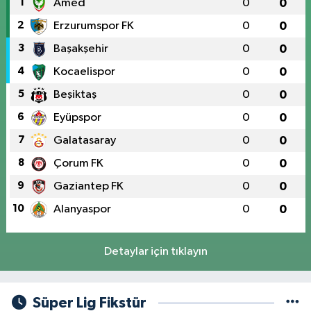
1
Amed
0
0
2
Erzurumspor FK
0
0
3
Başakşehir
0
0
4
Kocaelispor
0
0
5
Beşiktaş
0
0
6
Eyüpspor
0
0
7
Galatasaray
0
0
8
Çorum FK
0
0
9
Gaziantep FK
0
0
10
Alanyaspor
0
0
Detaylar için tıklayın
Süper Lig Fikstür