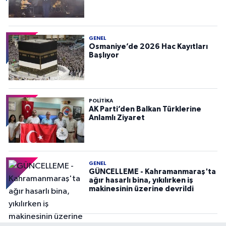
GENEL
Osmaniye’de 2026 Hac Kayıtları
Başlıyor
POLITIKA
AK Parti’den Balkan Türklerine
Anlamlı Ziyaret
GENEL
GÜNCELLEME - Kahramanmaraş'ta
ağır hasarlı bina, yıkılırken iş
makinesinin üzerine devrildi