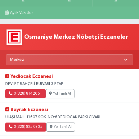
Aylık Vakitler
Osmaniye Merkez Nöbetçi Eczaneler
Yediocak Eczanesi
DEVLET BAHÇELİ BULVARI 3.ETAP
0 (328) 814 20 51
Yol Tarifi Al
Bayrak Eczanesi
ULAŞI MAH. 11507 SOK. NO:6 YEDİOCAK PARKI CİVARI
0 (328) 825 08 25
Yol Tarifi Al