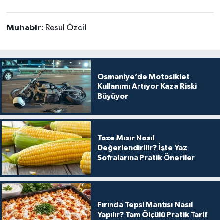
Muhabir:
Resul Özdil
Osmaniye’de Motosiklet
Kullanımı Artıyor Kaza Riski
Büyüyor
Taze Mısır Nasıl
Değerlendirilir? İşte Yaz
Sofralarına Pratik Öneriler
Fırında Tepsi Mantısı Nasıl
Yapılır? Tam Ölçülü Pratik Tarif