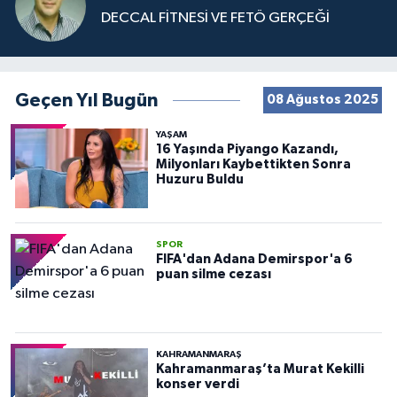
DECCAL FİTNESİ VE FETÖ GERÇEĞİ
Geçen Yıl Bugün
08 Ağustos 2025
YAŞAM
16 Yaşında Piyango Kazandı,
Milyonları Kaybettikten Sonra
Huzuru Buldu
SPOR
FIFA'dan Adana Demirspor'a 6
puan silme cezası
KAHRAMANMARAŞ
Kahramanmaraş’ta Murat Kekilli
konser verdi