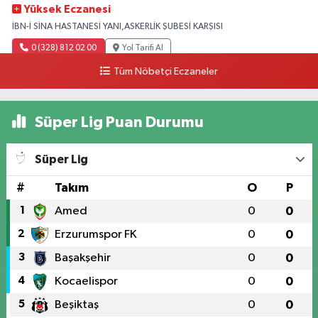
Yüksek Eczanesi
İBN-İ SİNA HASTANESİ YANI,ASKERLİK ŞUBESİ KARŞISI
0 (328) 812 02 00
Yol Tarifi Al
Tüm Nöbetçi Eczaneler
Süper Lig Puan Durumu
Süper Lig
#
Takım
O
P
1
Amed
0
0
2
Erzurumspor FK
0
0
3
Başakşehir
0
0
4
Kocaelispor
0
0
5
Beşiktaş
0
0