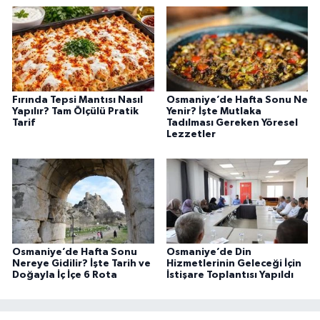
Fırında Tepsi Mantısı Nasıl
Osmaniye’de Hafta Sonu Ne
Yapılır? Tam Ölçülü Pratik
Yenir? İşte Mutlaka
Tarif
Tadılması Gereken Yöresel
Lezzetler
Osmaniye’de Hafta Sonu
Osmaniye’de Din
Nereye Gidilir? İşte Tarih ve
Hizmetlerinin Geleceği İçin
Doğayla İç İçe 6 Rota
İstişare Toplantısı Yapıldı