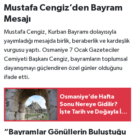
Mustafa Cengiz’den Bayram
Mesajı
Mustafa Cengiz, Kurban Bayramı dolayısıyla
yayımladığı mesajda birlik, beraberlik ve kardeşlik
vurgusu yaptı. Osmaniye 7 Ocak Gazeteciler
Cemiyeti Başkanı Cengiz, bayramların toplumsal
dayanışmayı güçlendiren özel günler olduğunu
ifade etti.
Osmaniye’de Hafta
Sonu Nereye Gidilir?
İşte Tarih ve Doğayla İç
İçe 6 Rota
“Bayramlar Gönüllerin Buluştuğu