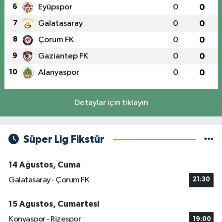
6
Eyüpspor
0
0
7
Galatasaray
0
0
8
Çorum FK
0
0
9
Gaziantep FK
0
0
10
Alanyaspor
0
0
Detaylar için tıklayın
Süper Lig Fikstür
14 Ağustos, Cuma
Galatasaray - Çorum FK
21:30
15 Ağustos, Cumartesi
Konyaspor - Rizespor
19:00