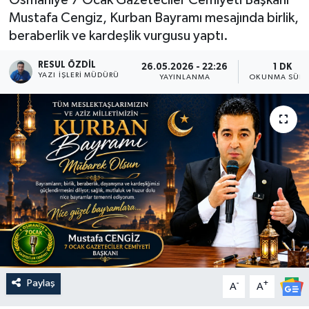
Mustafa Cengiz, Kurban Bayramı mesajında birlik,
beraberlik ve kardeşlik vurgusu yaptı.
RESUL ÖZDIL
26.05.2026 - 22:26
1 DK
YAZI İŞLERI MÜDÜRÜ
YAYINLANMA
OKUNMA SÜRE
Paylaş
-
+
A
A