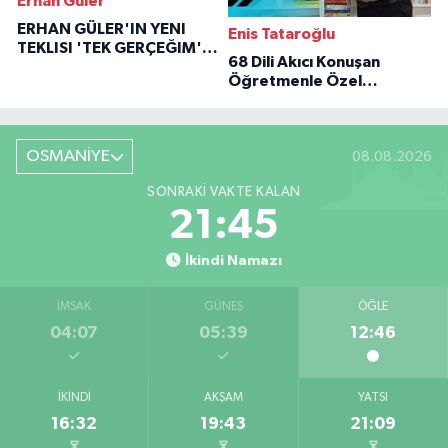
Erhan Güler
ERHAN GÜLER'IN YENI
Enis Tataroğlu
TEKLISI 'TEK GERÇEĞIM'LE
68 Dili Akıcı Konuşan
BÜYÜK DÖNÜŞÜ
Öğretmenle Özel
Röportaj
OSMANİYE
08.08.2026
SONRAKI VAKTE KALAN
21:44
İkindi Namazı
İMSAK
GÜNEŞ
ÖĞLE
04:07
05:39
12:46
İKINDI
AKŞAM
YATSI
16:32
19:43
21:09