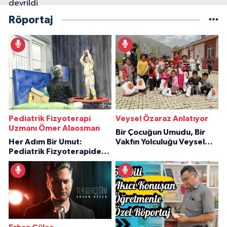
Röportaj
Pediatrik Fizyoterapi
Veysel Özaraz Anlatıyor
Uzmanı Ömer Alaosman
Bir Çocuğun Umudu, Bir
Her Adım Bir Umut:
Vakfın Yolculuğu Veysel
Pediatrik Fizyoterapiden
Özaraz Anlatıyor
İlham Veren Hikâyeler