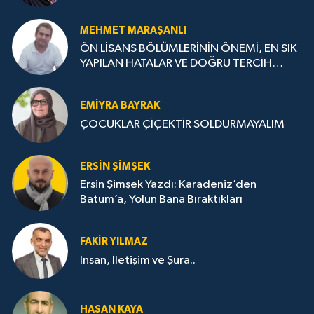
MEHMET MARAŞANLI
ÖN LİSANS BÖLÜMLERİNİN ÖNEMİ, EN SIK
YAPILAN HATALAR VE DOĞRU TERCİH
STRATEJİLERİ
EMIYRA BAYRAK
ÇOCUKLAR ÇİÇEKTİR SOLDURMAYALIM
ERSIN ŞIMŞEK
Ersin Şimşek Yazdı: Karadeniz’den
Batum’a, Yolun Bana Bıraktıkları
FAKIR YILMAZ
İnsan, İletişim ve Şura..
HASAN KAYA