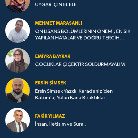
UYGAR İÇİN EL ELE
MEHMET MARAŞANLI
ÖN LİSANS BÖLÜMLERİNİN ÖNEMİ, EN SIK
YAPILAN HATALAR VE DOĞRU TERCİH
STRATEJİLERİ
EMIYRA BAYRAK
ÇOCUKLAR ÇİÇEKTİR SOLDURMAYALIM
ERSIN ŞIMŞEK
Ersin Şimşek Yazdı: Karadeniz’den
Batum’a, Yolun Bana Bıraktıkları
FAKIR YILMAZ
İnsan, İletişim ve Şura..