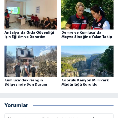
Antalya'da Gıda Güvenliği
Demre ve Kumluca'da
İçin Eğitim ve Denetim
Meyve Sineğine Yakın Takip
Kumluca'daki Yangın
Köprülü Kanyon Milli Park
Bölgesinde Son Durum
Müdürlüğü Kuruldu
Yorumlar