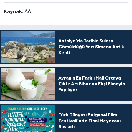
Kaynak:
AA
Antalya’da Tarihin Sulara
Gömüldüğü Yer: Simena Antik
Kenti
Ayranın En Farklı Hali Ortaya
Çıktı: Acı Biber ve Ekşi Elmayla
Yapılıyor
Türk Dünyası Belgesel Film
Festivali’nde Final Heyecanı
Başladı