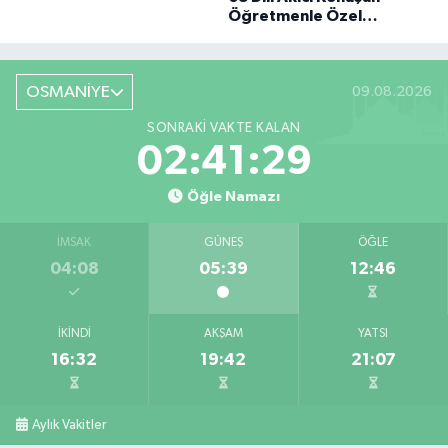
BÜYÜK DÖNÜŞÜ
Öğretmenle Özel
Röportaj
OSMANİYE
09.08.2026
SONRAKI VAKTE KALAN
02:41:28
Öğle Namazı
İMSAK
GÜNEŞ
ÖĞLE
04:08
05:39
12:46
İKINDI
AKŞAM
YATSI
16:32
19:42
21:07
Aylık Vakitler