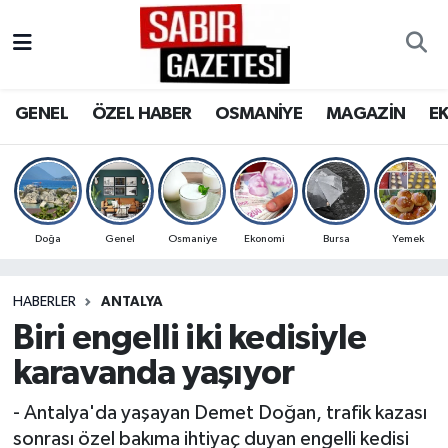
GENEL
Osmaniye Nöbetçi Eczaneler
GENEL
ÖZEL HABER
OSMANİYE
MAGAZİN
E
ÖZEL HABER
Osmaniye Hava Durumu
OSMANİYE
Osmaniye Trafik Yoğunluk Haritası
MAGAZİN
Süper Lig Puan Durumu ve Fikstür
Doğa
Genel
Osmaniye
Ekonomi
Bursa
Yemek
EKONOMİ
Tüm Manşetler
HABERLER
ANTALYA
Biri engelli iki kedisiyle
SPOR
Son Dakika Haberleri
karavanda yaşıyor
RESMİ İLANLAR
Haber Arşivi
- Antalya'da yaşayan Demet Doğan, trafik kazası
sonrası özel bakıma ihtiyaç duyan engelli kedisi