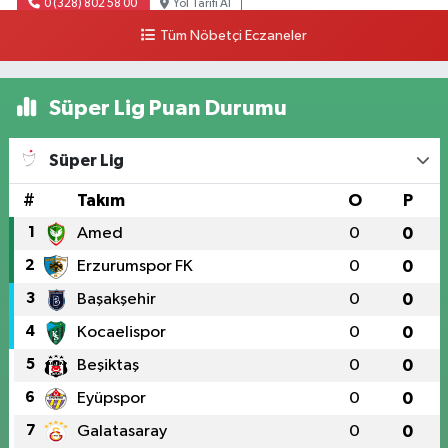
0 (328) 802 58 00
Yol Tarifi Al
Tüm Nöbetçi Eczaneler
Süper Lig Puan Durumu
Süper Lig
#
Takım
O
P
1
Amed
0
0
2
Erzurumspor FK
0
0
3
Başakşehir
0
0
4
Kocaelispor
0
0
5
Beşiktaş
0
0
6
Eyüpspor
0
0
7
Galatasaray
0
0