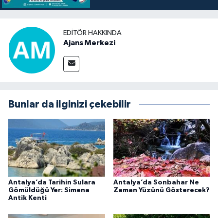
EDITÖR HAKKINDA
Ajans Merkezi
Bunlar da ilginizi çekebilir
Antalya’da Tarihin Sulara
Antalya’da Sonbahar Ne
Gömüldüğü Yer: Simena
Zaman Yüzünü Gösterecek?
Antik Kenti