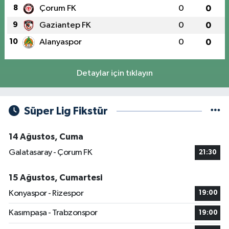
8
Çorum FK
0
0
9
Gaziantep FK
0
0
10
Alanyaspor
0
0
Detaylar için tıklayın
Süper Lig Fikstür
14 Ağustos, Cuma
Galatasaray - Çorum FK
21:30
15 Ağustos, Cumartesi
Konyaspor - Rizespor
19:00
Kasımpaşa - Trabzonspor
19:00