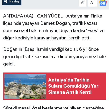
Paylaş
-
+
A
A
ANTALYA (AA) - CAN YÜCEL - Antalya'nın Finike
ilçesinde yaşayan Demet Doğan, trafik kazası
sonrası özel bakıma ihtiyaç duyan kedisi 'Eşeş' ve
diğer kedisiyle karavan hayatını tercih etti.
Doğan'ın 'Eşeş' ismini verdiği kedisi, 6 yıl önce
geçirdiği trafik kazasının ardından yürüyemez hale
geldi.
Antalya’da Tarihin
Sulara Gömüldüğü Yer:
Simena Antik Kenti
Sürekli masaj, özel beslenme ve hijyen desteğine