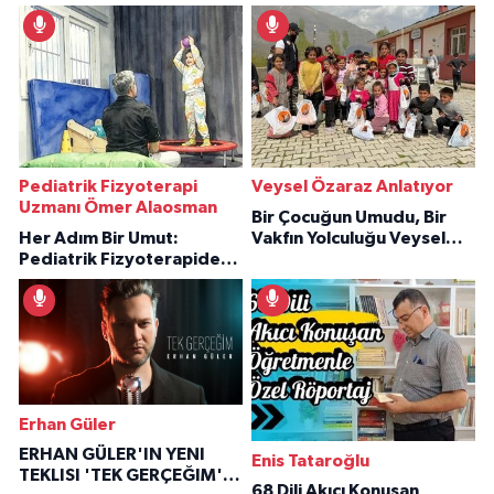
Pediatrik Fizyoterapi
Veysel Özaraz Anlatıyor
Uzmanı Ömer Alaosman
Bir Çocuğun Umudu, Bir
Her Adım Bir Umut:
Vakfın Yolculuğu Veysel
Pediatrik Fizyoterapiden
Özaraz Anlatıyor
İlham Veren Hikâyeler
Erhan Güler
ERHAN GÜLER'IN YENI
Enis Tataroğlu
TEKLISI 'TEK GERÇEĞIM'LE
68 Dili Akıcı Konuşan