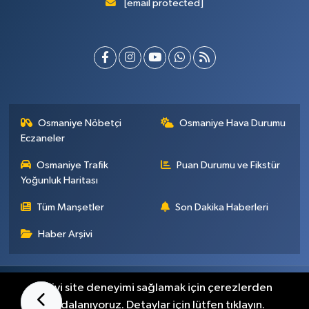
[email protected]
Osmaniye Nöbetçi
Osmaniye Hava Durumu
Eczaneler
Osmaniye Trafik
Puan Durumu ve Fikstür
Yoğunluk Haritası
Tüm Manşetler
Son Dakika Haberleri
Haber Arşivi
Künye
İletişim
Gizlilik Sözleşmesi
En iyi site deneyimi sağlamak için çerezlerden
faydalanıyoruz. Detaylar için lütfen tıklayın.