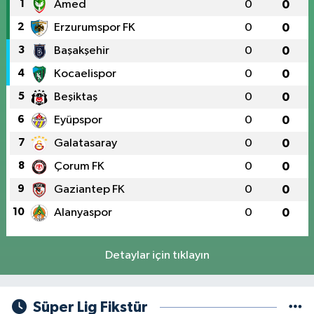
1
Amed
0
0
2
Erzurumspor FK
0
0
3
Başakşehir
0
0
4
Kocaelispor
0
0
5
Beşiktaş
0
0
6
Eyüpspor
0
0
7
Galatasaray
0
0
8
Çorum FK
0
0
9
Gaziantep FK
0
0
10
Alanyaspor
0
0
Detaylar için tıklayın
Süper Lig Fikstür