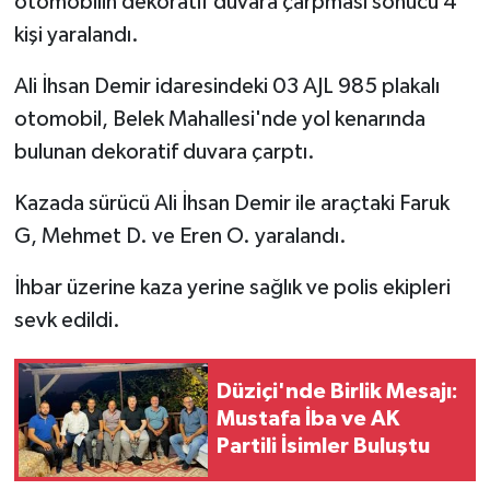
otomobilin dekoratif duvara çarpması sonucu 4
kişi yaralandı.
Ali İhsan Demir idaresindeki 03 AJL 985 plakalı
otomobil, Belek Mahallesi'nde yol kenarında
bulunan dekoratif duvara çarptı.
Kazada sürücü Ali İhsan Demir ile araçtaki Faruk
G, Mehmet D. ve Eren O. yaralandı.
İhbar üzerine kaza yerine sağlık ve polis ekipleri
sevk edildi.
Düziçi'nde Birlik Mesajı:
Mustafa İba ve AK
Partili İsimler Buluştu