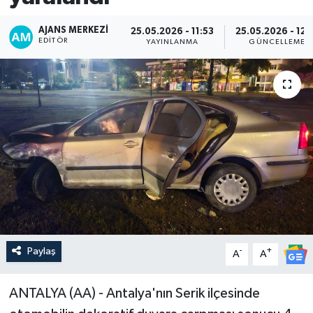
AJANS MERKEZI
25.05.2026 - 11:53
25.05.2026 - 12:
EDITÖR
YAYINLANMA
GÜNCELLEME
Paylaş
-
+
A
A
ANTALYA (AA) - Antalya'nın Serik ilçesinde