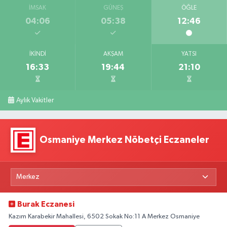
İMSAK
GÜNEŞ
ÖĞLE
04:06
05:38
12:46
İKINDI
AKŞAM
YATSI
16:33
19:44
21:10
Aylık Vakitler
Osmaniye Merkez Nöbetçi Eczaneler
Burak Eczanesi
Kazım Karabekir Mahallesi, 6502 Sokak No:11 A Merkez Osmaniye