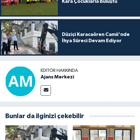
Kara Çocuklarla Buluştu
Düziçi Karacaören Camii'nde
İhya Süreci Devam Ediyor
EDITÖR HAKKINDA
Ajans Merkezi
Bunlar da ilginizi çekebilir