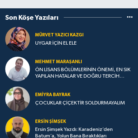
Son Köşe Yazıları
MÜRVET YAZICI KAZGI
UYGAR İÇİN EL ELE
MEHMET MARAŞANLI
ÖN LİSANS BÖLÜMLERİNİN ÖNEMİ, EN SIK
YAPILAN HATALAR VE DOĞRU TERCİH
STRATEJİLERİ
EMIYRA BAYRAK
ÇOCUKLAR ÇİÇEKTİR SOLDURMAYALIM
ERSIN ŞIMŞEK
Ersin Şimşek Yazdı: Karadeniz’den
Batum’a, Yolun Bana Bıraktıkları