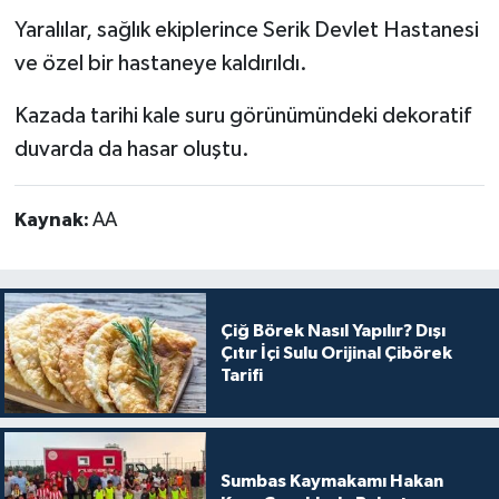
Yaralılar, sağlık ekiplerince Serik Devlet Hastanesi
ve özel bir hastaneye kaldırıldı.
Kazada tarihi kale suru görünümündeki dekoratif
duvarda da hasar oluştu.
Kaynak:
AA
Çiğ Börek Nasıl Yapılır? Dışı
Çıtır İçi Sulu Orijinal Çibörek
Tarifi
Sumbas Kaymakamı Hakan