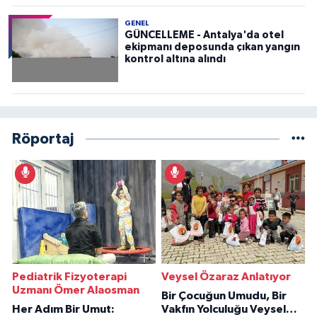
GENEL
GÜNCELLEME - Antalya'da otel
ekipmanı deposunda çıkan yangın
kontrol altına alındı
Röportaj
Pediatrik Fizyoterapi
Veysel Özaraz Anlatıyor
Uzmanı Ömer Alaosman
Bir Çocuğun Umudu, Bir
Her Adım Bir Umut:
Vakfın Yolculuğu Veysel