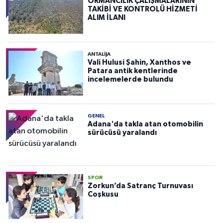
ORMANCILIK ÇALIŞMALARININ
TAKİBİ VE KONTROLÜ HİZMETİ
ALIM İLANI
ANTALIJA
Vali Hulusi Şahin, Xanthos ve
Patara antik kentlerinde
incelemelerde bulundu
GENEL
Adana'da takla atan otomobilin
sürücüsü yaralandı
SPOR
Zorkun’da Satranç Turnuvası
Coşkusu