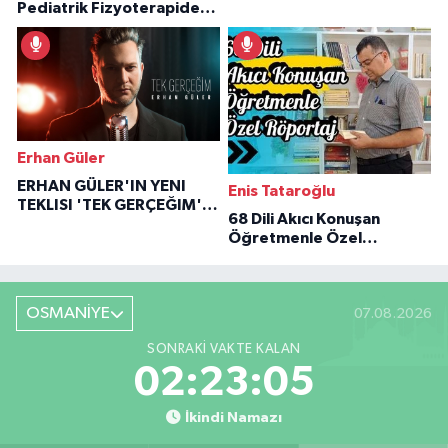
Pediatrik Fizyoterapiden
Özaraz Anlatıyor
İlham Veren Hikâyeler
Erhan Güler
ERHAN GÜLER'IN YENI
Enis Tataroğlu
TEKLISI 'TEK GERÇEĞIM'LE
68 Dili Akıcı Konuşan
BÜYÜK DÖNÜŞÜ
Öğretmenle Özel
Röportaj
OSMANİYE
07.08.2026
SONRAKI VAKTE KALAN
02:23:04
İkindi Namazı