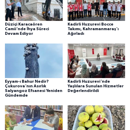
Düziçi Karacaören
Kadirli Huzurevi Bocce
Camii'nde İhya Süreci
Takımı, Kahramanmaraş'ı
Devam Ediyor
Ağırladı
Eyyam-ı Bahur Nedir?
Kadirli Huzurevi'nde
Çukurova'nın Asırlık
Yaşlılara Sunulan Hizmetler
Salyangoz Efsanesi Yeniden
Değerlendirildi
Gündemde