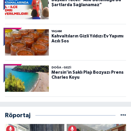
Şartlarda Sağlanamaz”
YAŞAM
Kahvaltıların Gizli Yıldızı Ev Yapımı
Acılı Sos
DOĞA - GEZI
Mersin’in Saklı Plajı Bozyazı Prens
Charles Koyu
Röportaj