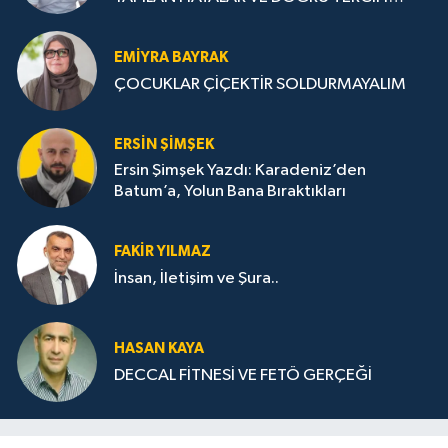
STRATEJİLERİ
EMIYRA BAYRAK
ÇOCUKLAR ÇİÇEKTİR SOLDURMAYALIM
ERSIN ŞIMŞEK
Ersin Şimşek Yazdı: Karadeniz’den
Batum’a, Yolun Bana Bıraktıkları
FAKIR YILMAZ
İnsan, İletişim ve Şura..
HASAN KAYA
DECCAL FİTNESİ VE FETÖ GERÇEĞİ