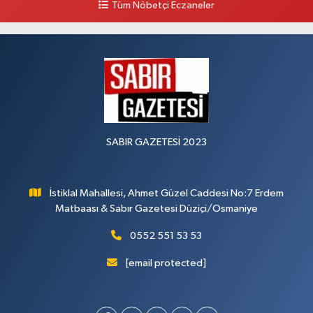
Tüm Nöbetçi Eczaneler
0 (328) 825 39 39
Yol Tarifi Al
SABIR GAZETESİ 2023
İstiklal Mahallesi, Ahmet Güzel Caddesi No:7 Erdem
Matbaası & Sabır Gazetesi Düziçi/Osmaniye
0552 551 53 53
[email protected]