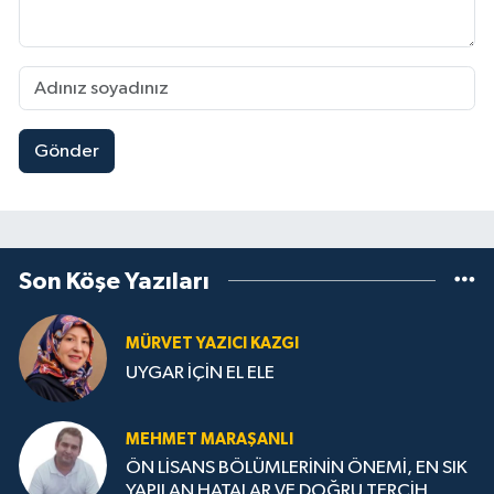
Gönder
Son Köşe Yazıları
MÜRVET YAZICI KAZGI
UYGAR İÇİN EL ELE
MEHMET MARAŞANLI
ÖN LİSANS BÖLÜMLERİNİN ÖNEMİ, EN SIK
YAPILAN HATALAR VE DOĞRU TERCİH