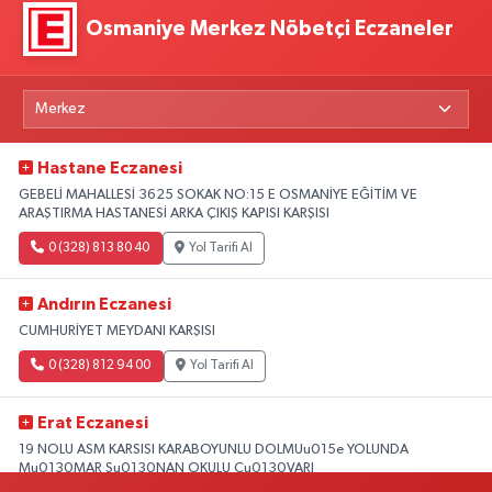
Osmaniye Merkez Nöbetçi Eczaneler
Hastane Eczanesi
GEBELİ MAHALLESİ 3625 SOKAK NO:15 E OSMANİYE EĞİTİM VE
ARAŞTIRMA HASTANESİ ARKA ÇIKIŞ KAPISI KARŞISI
0 (328) 813 80 40
Yol Tarifi Al
Andırın Eczanesi
CUMHURİYET MEYDANI KARŞISI
0 (328) 812 94 00
Yol Tarifi Al
Erat Eczanesi
19 NOLU ASM KARSISI KARABOYUNLU DOLMUu015e YOLUNDA
Mu0130MAR Su0130NAN OKULU Cu0130VARI