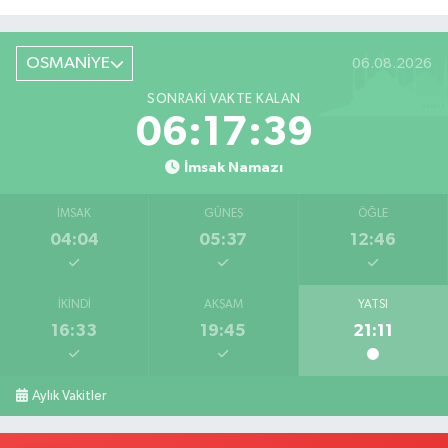
Röportaj
OSMANİYE
06.08.2026
SONRAKI VAKTE KALAN
06:17:38
İmsak Namazı
İMSAK
GÜNEŞ
ÖĞLE
04:04
05:37
12:46
İKINDI
AKŞAM
YATSI
16:33
19:45
21:11
Aylık Vakitler