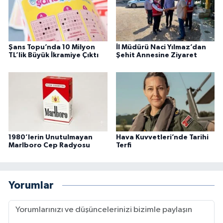
Şans Topu’nda 10 Milyon
İl Müdürü Naci Yılmaz’dan
TL’lik Büyük İkramiye Çıktı
Şehit Annesine Ziyaret
1980’lerin Unutulmayan
Hava Kuvvetleri’nde Tarihi
Marlboro Cep Radyosu
Terfi
Yorumlar