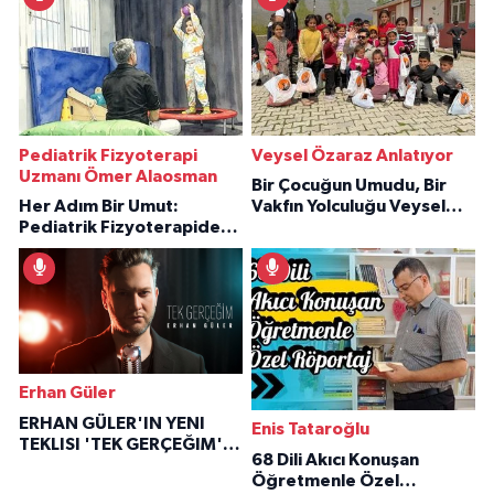
Pediatrik Fizyoterapi
Veysel Özaraz Anlatıyor
Uzmanı Ömer Alaosman
Bir Çocuğun Umudu, Bir
Her Adım Bir Umut:
Vakfın Yolculuğu Veysel
Pediatrik Fizyoterapiden
Özaraz Anlatıyor
İlham Veren Hikâyeler
Erhan Güler
ERHAN GÜLER'IN YENI
Enis Tataroğlu
TEKLISI 'TEK GERÇEĞIM'LE
68 Dili Akıcı Konuşan
BÜYÜK DÖNÜŞÜ
Öğretmenle Özel