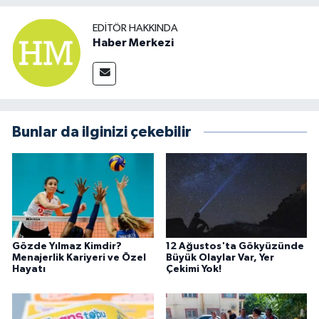
EDITÖR HAKKINDA
Haber Merkezi
Bunlar da ilginizi çekebilir
Gözde Yılmaz Kimdir?
12 Ağustos'ta Gökyüzünde
Menajerlik Kariyeri ve Özel
Büyük Olaylar Var, Yer
Hayatı
Çekimi Yok!