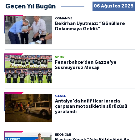
Geçen Yıl Bugün
06 Ağustos 2025
OSMANIYE
Bekirhan Uyutmaz: “Gönüllere
Dokunmaya Geldik”
SPOR
Fenerbahçe’den Gazze’ye
Susmuyoruz Mesajı
GENEL
Antalya'da hafif ticari araçla
çarpışan motosikletin sürücüsü
yaralandı
EKONOMI
Başkan Yücel: “Aile Bütünlüğü Bu