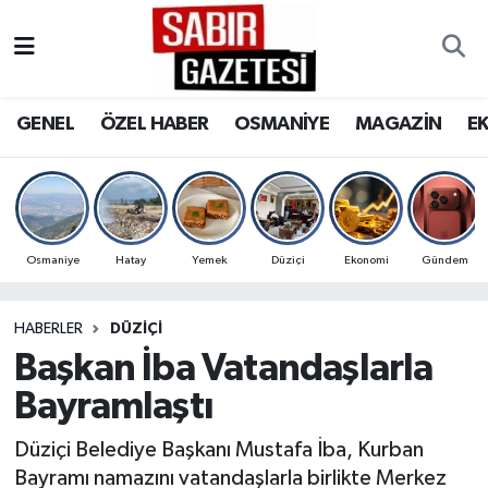
GENEL
Osmaniye Nöbetçi Eczaneler
GENEL
ÖZEL HABER
OSMANİYE
MAGAZİN
E
ÖZEL HABER
Osmaniye Hava Durumu
OSMANİYE
Osmaniye Trafik Yoğunluk Haritası
MAGAZİN
Süper Lig Puan Durumu ve Fikstür
Osmaniye
Hatay
Yemek
Düziçi
Ekonomi
Gündem
EKONOMİ
Tüm Manşetler
HABERLER
DÜZIÇI
Başkan İba Vatandaşlarla
SPOR
Son Dakika Haberleri
Bayramlaştı
RESMİ İLANLAR
Haber Arşivi
Düziçi Belediye Başkanı Mustafa İba, Kurban
Bayramı namazını vatandaşlarla birlikte Merkez