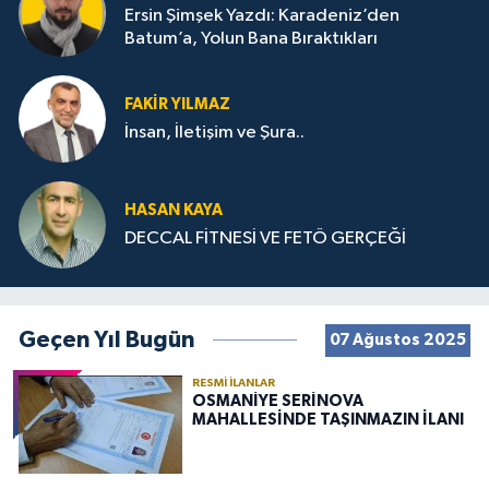
Ersin Şimşek Yazdı: Karadeniz’den
Batum’a, Yolun Bana Bıraktıkları
FAKIR YILMAZ
İnsan, İletişim ve Şura..
HASAN KAYA
DECCAL FİTNESİ VE FETÖ GERÇEĞİ
Geçen Yıl Bugün
07 Ağustos 2025
RESMI İLANLAR
OSMANİYE SERİNOVA
MAHALLESİNDE TAŞINMAZIN İLANI