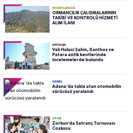
RESMI İLANLAR
ORMANCILIK ÇALIŞMALARININ
TAKİBİ VE KONTROLÜ HİZMETİ
ALIM İLANI
ANTALIJA
Vali Hulusi Şahin, Xanthos ve
Patara antik kentlerinde
incelemelerde bulundu
GENEL
Adana'da takla atan otomobilin
sürücüsü yaralandı
SPOR
Zorkun’da Satranç Turnuvası
Coşkusu