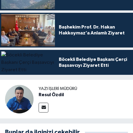
Başhekim Prof. Dr. Hakan
Hakkoymaz’a Anlamlı Ziyaret
Böcekli Belediye Başkanı Çerçi
Başsavcıyı Ziyaret Etti
YAZI İŞLERI MÜDÜRÜ
Resul Özdil
Bunlar da ilginizi çekebilir