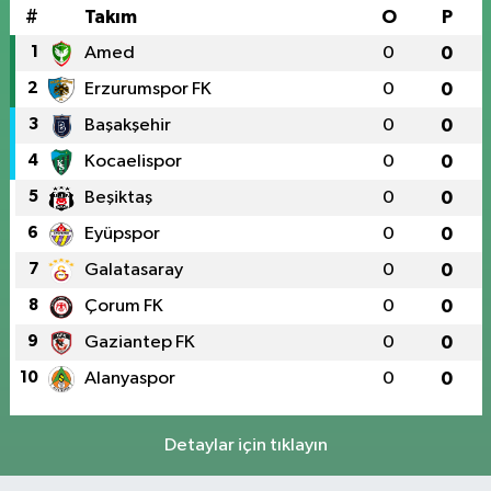
#
Takım
O
P
1
Amed
0
0
2
Erzurumspor FK
0
0
3
Başakşehir
0
0
4
Kocaelispor
0
0
5
Beşiktaş
0
0
6
Eyüpspor
0
0
7
Galatasaray
0
0
8
Çorum FK
0
0
9
Gaziantep FK
0
0
10
Alanyaspor
0
0
Detaylar için tıklayın