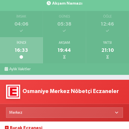
Akşam Namazı
İMSAK
GÜNEŞ
ÖĞLE
04:06
05:38
12:46
İKINDI
AKŞAM
YATSI
16:33
19:44
21:10
Aylık Vakitler
Osmaniye Merkez Nöbetçi Eczaneler
Burak Eczanesi