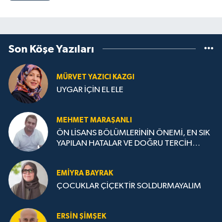
Son Köşe Yazıları
MÜRVET YAZICI KAZGI
UYGAR İÇİN EL ELE
MEHMET MARAŞANLI
ÖN LİSANS BÖLÜMLERİNİN ÖNEMİ, EN SIK
YAPILAN HATALAR VE DOĞRU TERCİH
STRATEJİLERİ
EMIYRA BAYRAK
ÇOCUKLAR ÇİÇEKTİR SOLDURMAYALIM
ERSIN ŞIMŞEK