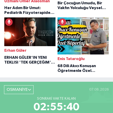
Uzmanı Ömer Alaosman
Bir Çocuğun Umudu, Bir
Her Adım Bir Umut:
Vakfın Yolculuğu Veysel
Pediatrik Fizyoterapiden
Özaraz Anlatıyor
İlham Veren Hikâyeler
Erhan Güler
ERHAN GÜLER'IN YENI
Enis Tataroğlu
TEKLISI 'TEK GERÇEĞIM'LE
68 Dili Akıcı Konuşan
BÜYÜK DÖNÜŞÜ
Öğretmenle Özel
Röportaj
OSMANİYE
07.08.2026
SONRAKI VAKTE KALAN
02:55:39