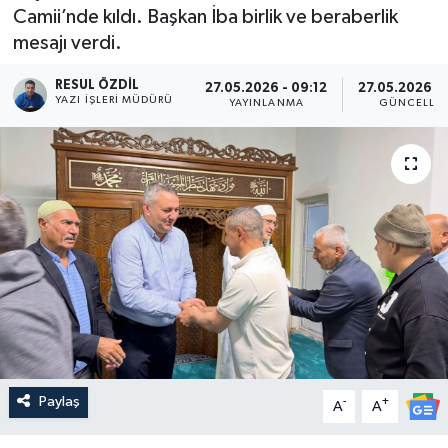
Camii’nde kıldı. Başkan İba birlik ve beraberlik
mesajı verdi.
RESUL ÖZDIL
27.05.2026 - 09:12
27.05.2026 - 
YAZI İŞLERI MÜDÜRÜ
YAYINLANMA
GÜNCELLE
Paylaş
-
+
A
A