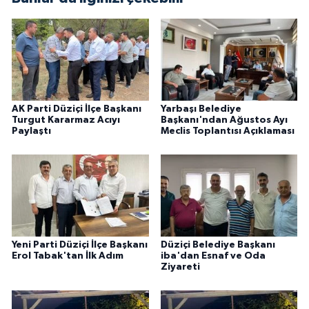
AK Parti Düziçi İlçe Başkanı
Yarbaşı Belediye
Turgut Kararmaz Acıyı
Başkanı'ndan Ağustos Ayı
Paylaştı
Meclis Toplantısı Açıklaması
Yeni Parti Düziçi İlçe Başkanı
Düziçi Belediye Başkanı
Erol Tabak'tan İlk Adım
iba'dan Esnaf ve Oda
Ziyareti