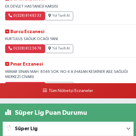
EK DEVLET HASTANESİ KARŞISI
0 (328) 814 83 33
Yol Tarifi Al
Burcu Eczanesi
KURTULUŞ SAĞLIK OCAĞI YANI
0 (328) 812 56 78
Yol Tarifi Al
Pınar Eczanesi
MİMAR SİNAN MAH. 8546 SOK. NO:4 A (HASAN KESKİNER AİLE SAĞLIĞI
MERKEZİ CİVARI)
0 (328) 826 04 73
Yol Tarifi Al
Tüm Nöbetçi Eczaneler
Süper Lig Puan Durumu
Süper Lig