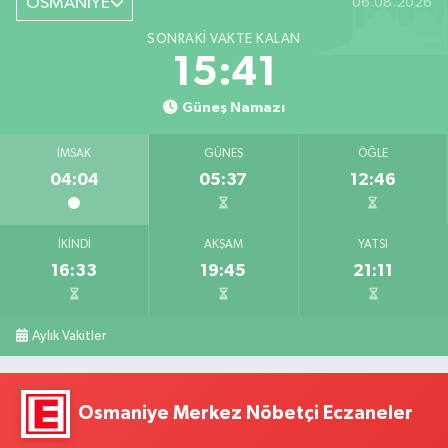
OSMANİYE
06.08.2026
SONRAKI VAKTE KALAN
15:40
Güneş Namazı
İMSAK
GÜNEŞ
ÖĞLE
04:04
05:37
12:46
İKINDI
AKŞAM
YATSI
16:33
19:45
21:11
Aylık Vakitler
Osmaniye Merkez Nöbetçi Eczaneler