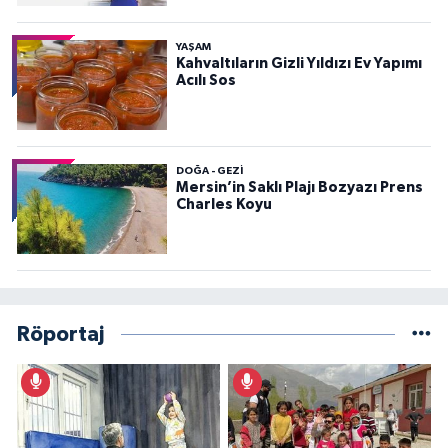
YAŞAM
Kahvaltıların Gizli Yıldızı Ev Yapımı
Acılı Sos
DOĞA - GEZI
Mersin’in Saklı Plajı Bozyazı Prens
Charles Koyu
Röportaj