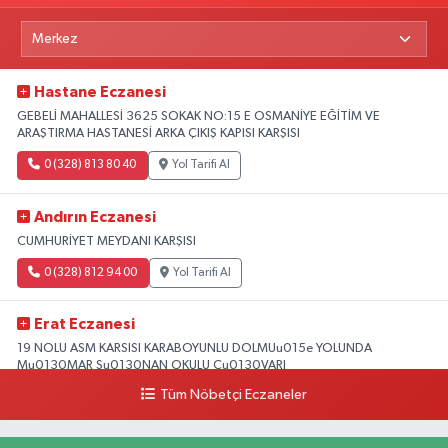
Hastane Eczanesi
GEBELİ MAHALLESİ 3625 SOKAK NO:15 E OSMANİYE EĞİTİM VE
ARAŞTIRMA HASTANESİ ARKA ÇIKIŞ KAPISI KARŞISI
0 (328) 813 80 40
Yol Tarifi Al
Andırın Eczanesi
CUMHURİYET MEYDANI KARŞISI
0 (328) 812 94 00
Yol Tarifi Al
Erat Eczanesi
19 NOLU ASM KARSISI KARABOYUNLU DOLMUu015e YOLUNDA
Mu0130MAR Su0130NAN OKULU Cu0130VARI
Tüm Nöbetçi Eczaneler
0 (328) 825 39 39
Yol Tarifi Al