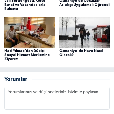
Vali Serdengeçti, Gece
Osmaniye’de Çocuklar
Esnaf ve Vatandaşlarla
Arıcılığı Uygulamalı Öğrendi
Buluştu
Naci Yılmaz’dan Düziçi
Osmaniye'de Hava Nasıl
Sosyal Hizmet Merkezine
Olacak?
Ziyaret
Yorumlar