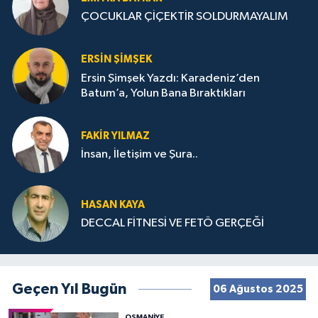
ÇOCUKLAR ÇİÇEKTİR SOLDURMAYALIM
ERSIN ŞIMŞEK
Ersin Şimşek Yazdı: Karadeniz’den
Batum’a, Yolun Bana Bıraktıkları
FAKIR YILMAZ
İnsan, İletişim ve Şura..
HASAN KAYA
DECCAL FİTNESİ VE FETÖ GERÇEĞİ
Geçen Yıl Bugün
06 Ağustos 2025
OSMANIYE