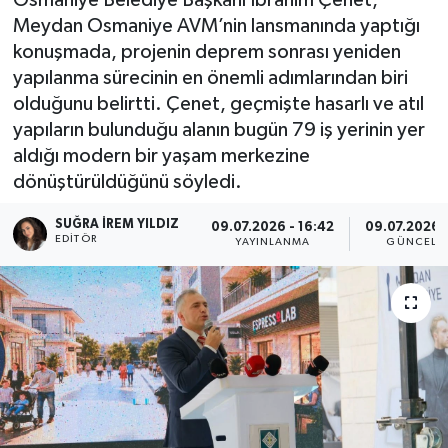
Meydan Osmaniye AVM’nin lansmanında yaptığı
konuşmada, projenin deprem sonrası yeniden
yapılanma sürecinin en önemli adımlarından biri
olduğunu belirtti. Çenet, geçmişte hasarlı ve atıl
yapıların bulunduğu alanın bugün 79 iş yerinin yer
aldığı modern bir yaşam merkezine
dönüştürüldüğünü söyledi.
SUĞRA İREM YILDIZ
09.07.2026 - 16:42
09.07.2026 -
EDITÖR
YAYINLANMA
GÜNCELL