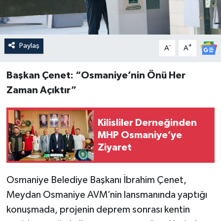
Paylaş
-
+
A
A
Başkan Çenet: “Osmaniye’nin Önü Her
Zaman Açıktır”
Kilisliler Derneğinden
MHP Osmaniye’ye
Ziyaret
Osmaniye Belediye Başkanı İbrahim Çenet,
Meydan Osmaniye AVM’nin lansmanında yaptığı
konuşmada, projenin deprem sonrası kentin