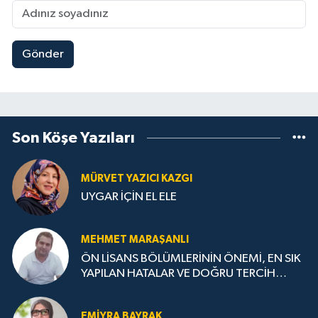
Gönder
Son Köşe Yazıları
MÜRVET YAZICI KAZGI
UYGAR İÇİN EL ELE
MEHMET MARAŞANLI
ÖN LİSANS BÖLÜMLERİNİN ÖNEMİ, EN SIK
YAPILAN HATALAR VE DOĞRU TERCİH
STRATEJİLERİ
EMIYRA BAYRAK