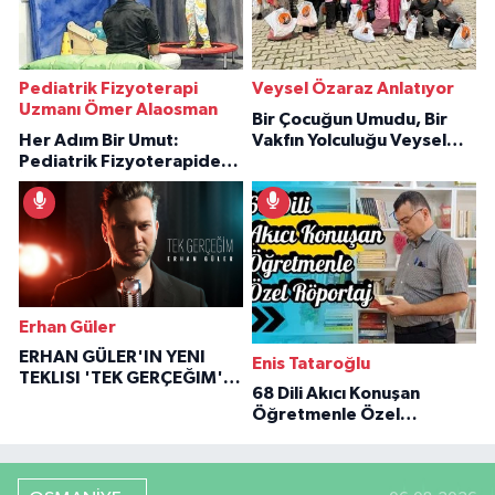
Pediatrik Fizyoterapi
Veysel Özaraz Anlatıyor
Uzmanı Ömer Alaosman
Bir Çocuğun Umudu, Bir
Her Adım Bir Umut:
Vakfın Yolculuğu Veysel
Pediatrik Fizyoterapiden
Özaraz Anlatıyor
İlham Veren Hikâyeler
Erhan Güler
ERHAN GÜLER'IN YENI
Enis Tataroğlu
TEKLISI 'TEK GERÇEĞIM'LE
68 Dili Akıcı Konuşan
BÜYÜK DÖNÜŞÜ
Öğretmenle Özel
Röportaj