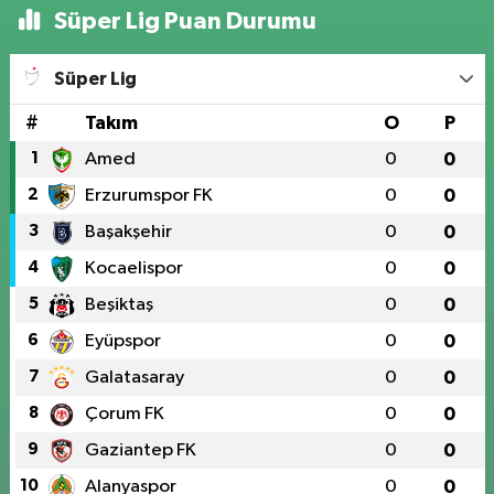
Süper Lig Puan Durumu
Süper Lig
#
Takım
O
P
1
Amed
0
0
2
Erzurumspor FK
0
0
3
Başakşehir
0
0
4
Kocaelispor
0
0
5
Beşiktaş
0
0
6
Eyüpspor
0
0
7
Galatasaray
0
0
8
Çorum FK
0
0
9
Gaziantep FK
0
0
10
Alanyaspor
0
0