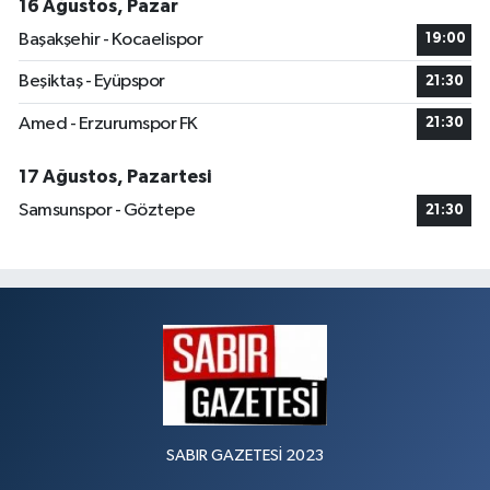
16 Ağustos, Pazar
Başakşehir - Kocaelispor
19:00
Beşiktaş - Eyüpspor
21:30
Amed - Erzurumspor FK
21:30
17 Ağustos, Pazartesi
Samsunspor - Göztepe
21:30
SABIR GAZETESİ 2023