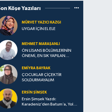
Son Köşe Yazıları
MÜRVET YAZICI KAZGI
UYGAR İÇİN EL ELE
MEHMET MARAŞANLI
ÖN LİSANS BÖLÜMLERİNİN
ÖNEMİ, EN SIK YAPILAN
HATALAR VE DOĞRU TERCİH
STRATEJİLERİ
EMIYRA BAYRAK
ÇOCUKLAR ÇİÇEKTİR
SOLDURMAYALIM
ERSIN ŞIMŞEK
Ersin Şimşek Yazdı:
Karadeniz’den Batum’a, Yolun
Bana Bıraktıkları