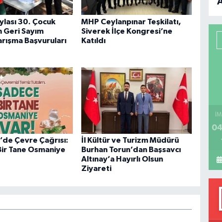
B
ylası 30. Çocuk
MHP Ceylanpınar Teşkilatı,
in Geri Sayım
Siverek İlçe Kongresi’ne
P
arışma Başvuruları
Katıldı
H
İM
04
de Çevre Çağrısı:
İl Kültür ve Turizm Müdürü
ir Tane Osmaniye
Burhan Torun’dan Başsavcı
Altınay’a Hayırlı Olsun
Ziyareti