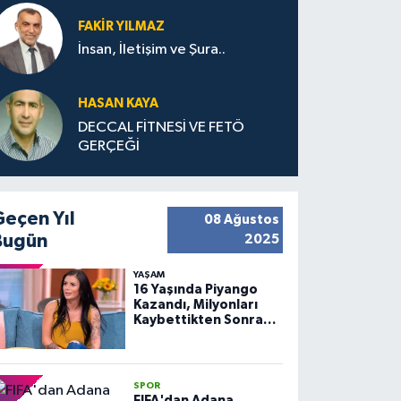
FAKIR YILMAZ
İnsan, İletişim ve Şura..
HASAN KAYA
DECCAL FİTNESİ VE FETÖ
GERÇEĞİ
Geçen Yıl
08 Ağustos
Bugün
2025
YAŞAM
16 Yaşında Piyango
Kazandı, Milyonları
Kaybettikten Sonra
Huzuru Buldu
SPOR
FIFA'dan Adana