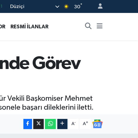
°
Düziçi
8
30
2
OR
RESMİ İLANLAR
8
3
4
’nde Görev
11
r Vekili Başkomiser Mehmet
ele başarı dileklerini iletti.
-
+
A
A