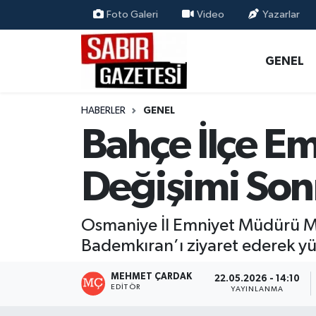
Foto Galeri
Video
Yazarlar
GENEL
Osmaniye Nöbetçi Eczaneler
GENEL
ÖZEL HABER
Osmaniye Hava Durumu
HABERLER
GENEL
OSMANİYE
Osmaniye Trafik Yoğunluk Haritası
Bahçe İlçe E
MAGAZİN
Süper Lig Puan Durumu ve Fikstür
Değişimi Sonr
EKONOMİ
Tüm Manşetler
Osmaniye İl Emniyet Müdürü M
SPOR
Son Dakika Haberleri
Bademkıran’ı ziyaret ederek yürü
RESMİ İLANLAR
Haber Arşivi
MEHMET ÇARDAK
22.05.2026 - 14:10
EDITÖR
YAYINLANMA