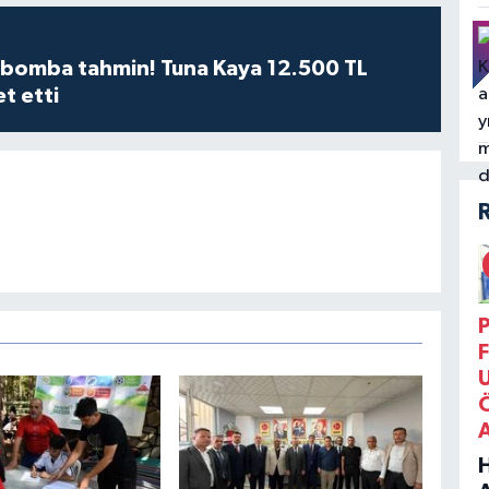
n bomba tahmin! Tuna Kaya 12.500 TL
et etti
P
F