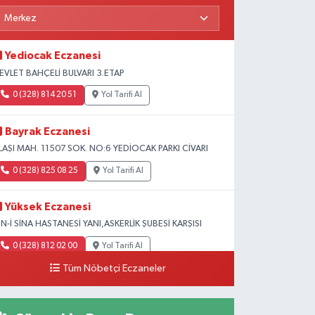
Yediocak Eczanesi
EVLET BAHÇELİ BULVARI 3.ETAP
0 (328) 814 20 51
Yol Tarifi Al
Bayrak Eczanesi
LAŞI MAH. 11507 SOK. NO:6 YEDİOCAK PARKI CİVARI
0 (328) 825 08 25
Yol Tarifi Al
Yüksek Eczanesi
BN-İ SİNA HASTANESİ YANI,ASKERLİK ŞUBESİ KARŞISI
0 (328) 812 02 00
Yol Tarifi Al
Tüm Nöbetçi Eczaneler