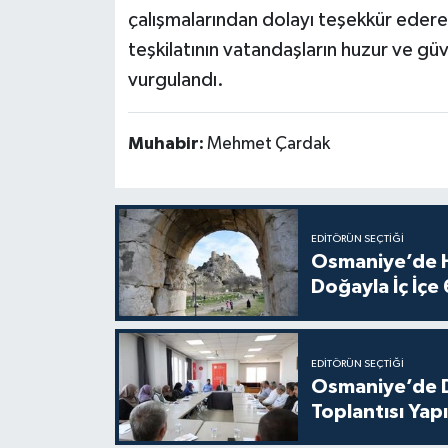
çalışmalarından dolayı teşekkür ederek
teşkilatının vatandaşların huzur ve güve
vurgulandı.
Muhabir:
Mehmet Çardak
EDITÖRÜN SEÇTIĞI
Osmaniye’de Ha
Doğayla İç İçe
EDITÖRÜN SEÇTIĞI
Osmaniye’de Di
Toplantısı Yapı