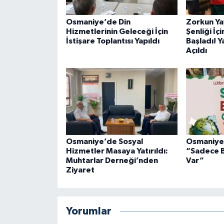
Osmaniye’de Din
Zorkun Ya
Hizmetlerinin Geleceği İçin
Şenliği İç
İstişare Toplantısı Yapıldı
Başladı! Y
Açıldı
Osmaniye’de Sosyal
Osmaniye’
Hizmetler Masaya Yatırıldı:
“Sadece B
Muhtarlar Derneği’nden
Var”
Ziyaret
Yorumlar