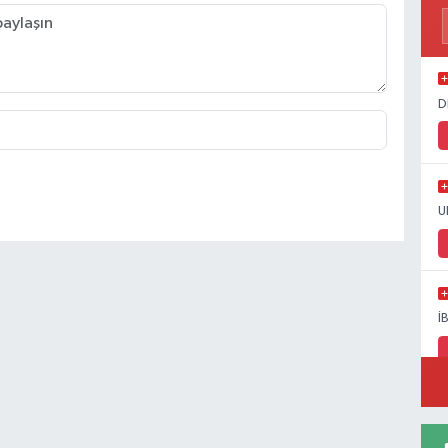
D
U
İ