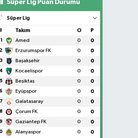
Süper Lig Puan Durumu
Süper Lig
#
Takım
O
P
1
Amed
0
0
2
Erzurumspor FK
0
0
3
Başakşehir
0
0
4
Kocaelispor
0
0
5
Beşiktaş
0
0
6
Eyüpspor
0
0
7
Galatasaray
0
0
8
Çorum FK
0
0
9
Gaziantep FK
0
0
0
Alanyaspor
0
0