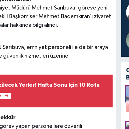
niyet Müdürü Mehmet Sarıbuva, göreve yeni
ekili Başkomiser Mehmet Bademkıran’ı ziyaret
lar hakkında bilgi alındı.
Sarıbuva, emniyet personeli ile de bir araya
e güvenlik hizmetleri üzerine
ilecek Yerler! Hafta Sonu İçin 10 Rota
e
şekkür
örev yapan personellere özverili