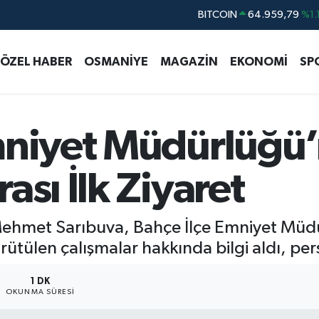
DOLAR
47,7436
%0.1
EURO
55,2510
%0.3
ÖZEL HABER
OSMANİYE
MAGAZİN
EKONOMİ
SP
STERLİN
64,4811
%0.3
GRAM ALTIN
6660.55
%0.0
BİST100
13.779
%-1
mniyet Müdürlüğü
BITCOIN
64.959,79
%1.
ası İlk Ziyaret
ehmet Sarıbuva, Bahçe İlçe Emniyet Müdü
tülen çalışmalar hakkında bilgi aldı, person
1 DK
OKUNMA SÜRESI