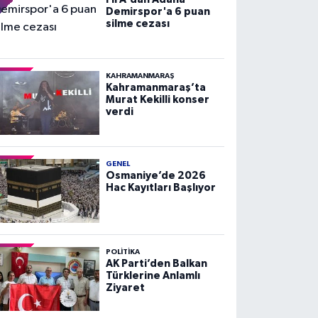
Demirspor'a 6 puan
silme cezası
KAHRAMANMARAŞ
Kahramanmaraş’ta
Murat Kekilli konser
verdi
GENEL
Osmaniye’de 2026
Hac Kayıtları Başlıyor
POLITIKA
AK Parti’den Balkan
Türklerine Anlamlı
Ziyaret