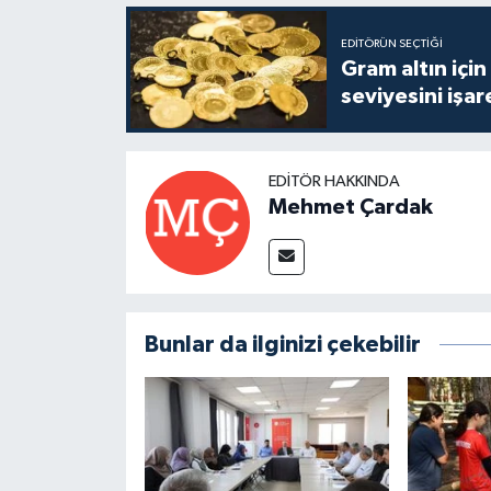
EDITÖRÜN SEÇTIĞI
Gram altın içi
seviyesini işar
EDITÖR HAKKINDA
Mehmet Çardak
Bunlar da ilginizi çekebilir