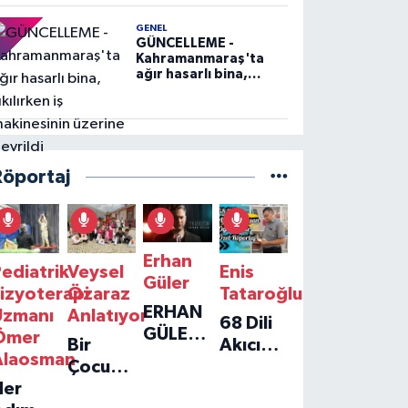
GENEL
GÜNCELLEME -
Kahramanmaraş'ta
ağır hasarlı bina,
yıkılırken iş
makinesinin üzerine
devrildi
Röportaj
Erhan
ediatrik
Veysel
Enis
Güler
izyoterapi
Özaraz
Tataroğlu
ERHAN
Uzmanı
Anlatıyor
68 Dili
GÜLER'IN
Ömer
Bir
Akıcı
YENI
Alaosman
Çocuğun
Konuşan
TEKLISI
Her
Umudu,
Öğretmenle
'TEK