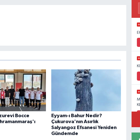
E
K
M
K
uzurevi Bocce
Eyyam-ı Bahur Nedir?
ahramanmaraş'ı
Çukurova'nın Asırlık
Salyangoz Efsanesi Yeniden
Gündemde