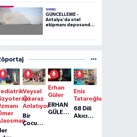
GENEL
GÜNCELLEME -
Antalya'da otel
ekipmanı deposunda
çıkan yangın kontrol
altına alındı
Röportaj
Erhan
ediatrik
Veysel
Enis
Güler
izyoterapi
Özaraz
Tataroğlu
ERHAN
Uzmanı
Anlatıyor
68 Dili
GÜLER'IN
Ömer
Bir
Akıcı
YENI
Alaosman
Çocuğun
Konuşan
TEKLISI
Her
Umudu,
Öğretmenle
'TEK