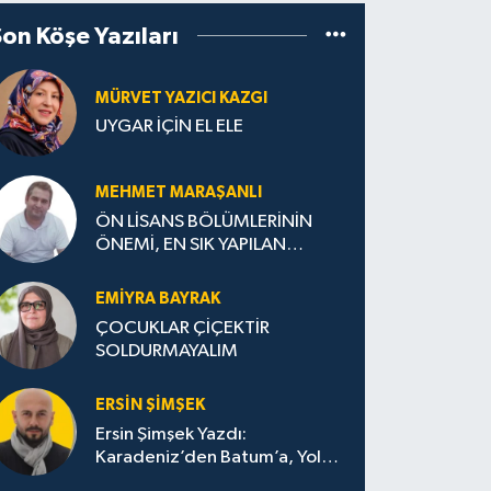
Son Köşe Yazıları
MÜRVET YAZICI KAZGI
UYGAR İÇİN EL ELE
MEHMET MARAŞANLI
ÖN LİSANS BÖLÜMLERİNİN
ÖNEMİ, EN SIK YAPILAN
HATALAR VE DOĞRU TERCİH
STRATEJİLERİ
EMIYRA BAYRAK
ÇOCUKLAR ÇİÇEKTİR
SOLDURMAYALIM
ERSIN ŞIMŞEK
Ersin Şimşek Yazdı:
Karadeniz’den Batum’a, Yolun
Bana Bıraktıkları