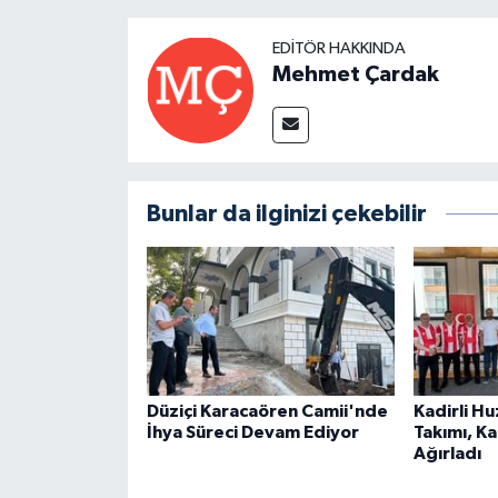
EDITÖR HAKKINDA
Mehmet Çardak
Bunlar da ilginizi çekebilir
Düziçi Karacaören Camii'nde
Kadirli H
İhya Süreci Devam Ediyor
Takımı, K
Ağırladı