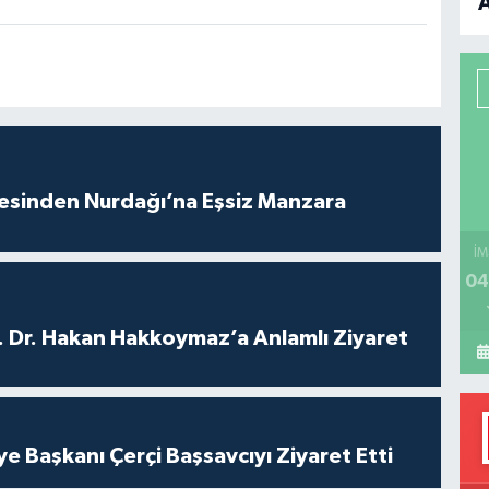
B
P
H
vesinden Nurdağı’na Eşsiz Manzara
İM
04
. Dr. Hakan Hakkoymaz’a Anlamlı Ziyaret
ye Başkanı Çerçi Başsavcıyı Ziyaret Etti