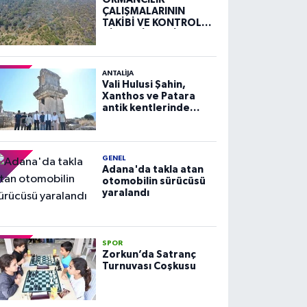
ÇALIŞMALARININ
TAKİBİ VE KONTROLÜ
HİZMETİ ALIM İLANI
ANTALIJA
Vali Hulusi Şahin,
Xanthos ve Patara
antik kentlerinde
incelemelerde
bulundu
GENEL
Adana'da takla atan
otomobilin sürücüsü
yaralandı
SPOR
Zorkun’da Satranç
Turnuvası Coşkusu