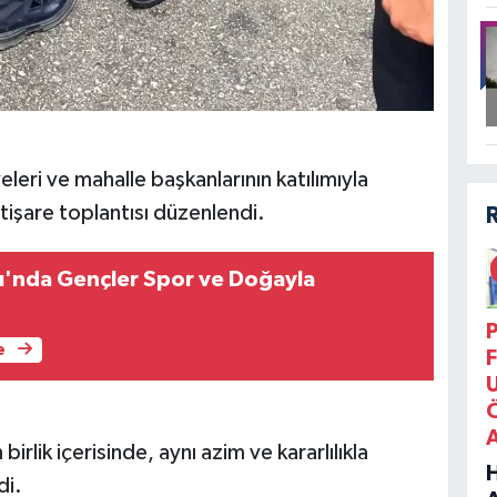
eri ve mahalle başkanlarının katılımıyla
işare toplantısı düzenlendi.
ı'nda Gençler Spor ve Doğayla
P
e
F
irlik içerisinde, aynı azim ve kararlılıkla
di.