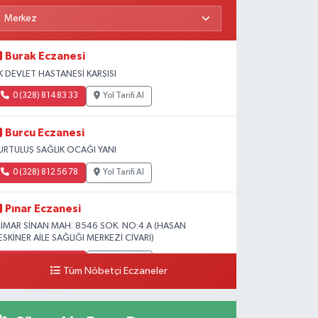
Burak Eczanesi
K DEVLET HASTANESİ KARŞISI
0 (328) 814 83 33
Yol Tarifi Al
Burcu Eczanesi
URTULUŞ SAĞLIK OCAĞI YANI
0 (328) 812 56 78
Yol Tarifi Al
Pınar Eczanesi
İMAR SİNAN MAH. 8546 SOK. NO:4 A (HASAN
ESKİNER AİLE SAĞLIĞI MERKEZİ CİVARI)
0 (328) 826 04 73
Yol Tarifi Al
Tüm Nöbetçi Eczaneler