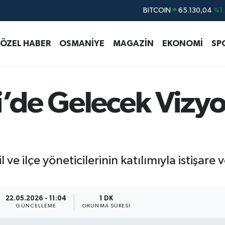
DOLAR
47,7106
%0.1
EURO
55,1652
%0.2
ÖZEL HABER
OSMANİYE
MAGAZİN
EKONOMİ
SP
STERLİN
64,4046
%0.3
GRAM ALTIN
6618.49
%2.1
BİST100
13.773
%-1
i’de Gelecek Vizyo
BITCOIN
65.130,04
%1.
il ve ilçe yöneticilerinin katılımıyla istişa
22.05.2026 - 11:04
1 DK
GÜNCELLEME
OKUNMA SÜRESI