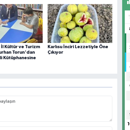
İl Kültür ve Turizm
Karlısu İnciri Lezzetiyle Öne
urhan Torun'dan
Çıkıyor
i Kütüphanesine
1