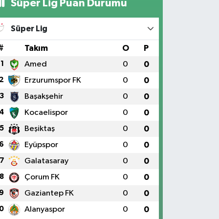
Süper Lig Puan Durumu
Süper Lig
#
Takım
O
P
1
Amed
0
0
2
Erzurumspor FK
0
0
3
Başakşehir
0
0
4
Kocaelispor
0
0
5
Beşiktaş
0
0
6
Eyüpspor
0
0
7
Galatasaray
0
0
8
Çorum FK
0
0
9
Gaziantep FK
0
0
0
Alanyaspor
0
0