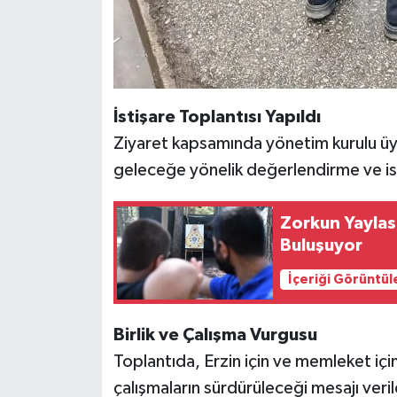
İstişare Toplantısı Yapıldı
Ziyaret kapsamında yönetim kurulu üyel
geleceğe yönelik değerlendirme ve ist
Zorkun Yaylas
Buluşuyor
İçeriği Görüntül
Birlik ve Çalışma Vurgusu
Toplantıda, Erzin için ve memleket için b
çalışmaların sürdürüleceği mesajı veril