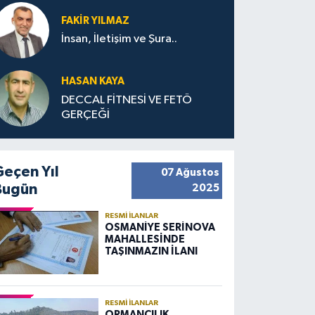
FAKIR YILMAZ
İnsan, İletişim ve Şura..
HASAN KAYA
DECCAL FİTNESİ VE FETÖ
GERÇEĞİ
Geçen Yıl
07 Ağustos
Bugün
2025
RESMI İLANLAR
OSMANİYE SERİNOVA
MAHALLESİNDE
TAŞINMAZIN İLANI
RESMI İLANLAR
ORMANCILIK