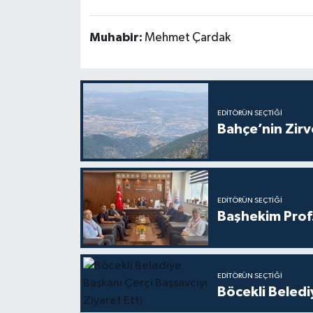
Muhabir:
Mehmet Çardak
EDITÖRÜN SEÇTIĞI
Bahçe’nin Zir
EDITÖRÜN SEÇTIĞI
Başhekim Prof
EDITÖRÜN SEÇTIĞI
Böcekli Beledi