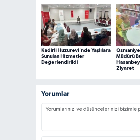
Kadirli Huzurevi'nde Yaşlılara
Osmaniye 
Sunulan Hizmetler
Müdürü B
Değerlendirildi
Hasanbeyl
Ziyaret
Yorumlar