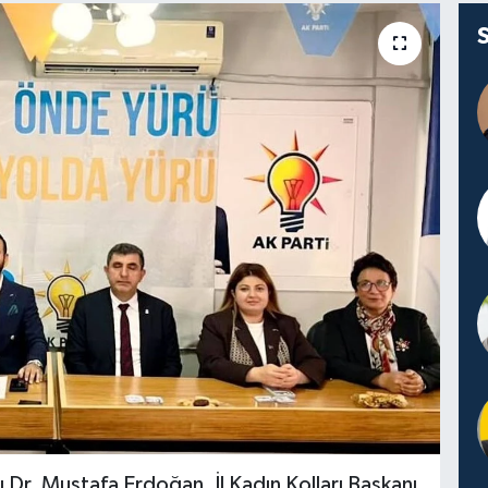
nı Dr. Mustafa Erdoğan, İl Kadın Kolları Başkanı