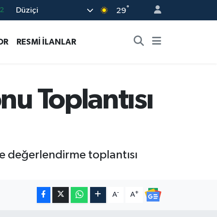
°
Düziçi
7
29
7
OR
RESMİ İLANLAR
5
2
9
nu Toplantısı
2
re ve değerlendirme toplantısı
-
+
A
A