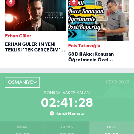
Erhan Güler
ERHAN GÜLER'IN YENI
Enis Tataroğlu
TEKLISI 'TEK GERÇEĞIM'LE
68 Dili Akıcı Konuşan
BÜYÜK DÖNÜŞÜ
Öğretmenle Özel
Röportaj
OSMANİYE
07.08.2026
SONRAKI VAKTE KALAN
02:41:28
İkindi Namazı
İMSAK
GÜNEŞ
ÖĞLE