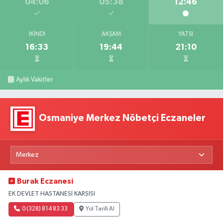
04:06
05:38
12:46
İKINDI
AKŞAM
YATSI
16:33
19:44
21:10
Aylık Vakitler
Osmaniye Merkez Nöbetçi Eczaneler
Burak Eczanesi
EK DEVLET HASTANESİ KARŞISI
0 (328) 814 83 33
Yol Tarifi Al