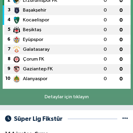
2
Erzurumspor FK
0
0
3
Başakşehir
0
0
4
Kocaelispor
0
0
5
Beşiktaş
0
0
6
Eyüpspor
0
0
7
Galatasaray
0
0
8
Çorum FK
0
0
9
Gaziantep FK
0
0
10
Alanyaspor
0
0
Detaylar için tıklayın
Süper Lig Fikstür