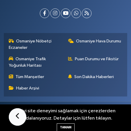
Osmaniye Nöbetçi
Osmaniye Hava Durumu
Eczaneler
Osmaniye Trafik
Puan Durumu ve Fikstür
Yoğunluk Haritası
Tüm Manşetler
Son Dakika Haberleri
Haber Arşivi
Künye
İletişim
Gizlilik Sözleşmesi
En iyi site deneyimi sağlamak için çerezlerden
faydalanıyoruz. Detaylar için lütfen tıklayın.
Haber Yazılımı:
TE Bilişim
TAMAM