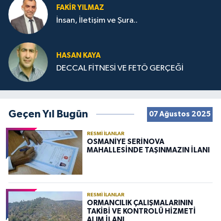
FAKIR YILMAZ
İnsan, İletişim ve Şura..
HASAN KAYA
DECCAL FİTNESİ VE FETÖ GERÇEĞİ
Geçen Yıl Bugün
07 Ağustos 2025
RESMI İLANLAR
OSMANİYE SERİNOVA
MAHALLESİNDE TAŞINMAZIN İLANI
RESMI İLANLAR
ORMANCILIK ÇALIŞMALARININ
TAKİBİ VE KONTROLÜ HİZMETİ
ALIM İLANI