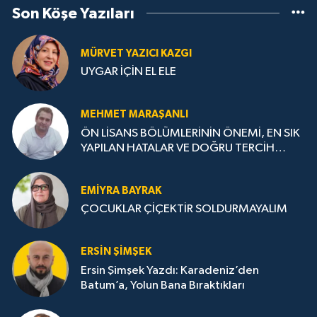
Son Köşe Yazıları
MÜRVET YAZICI KAZGI
UYGAR İÇİN EL ELE
MEHMET MARAŞANLI
ÖN LİSANS BÖLÜMLERİNİN ÖNEMİ, EN SIK
YAPILAN HATALAR VE DOĞRU TERCİH
STRATEJİLERİ
EMIYRA BAYRAK
ÇOCUKLAR ÇİÇEKTİR SOLDURMAYALIM
ERSIN ŞIMŞEK
Ersin Şimşek Yazdı: Karadeniz’den
Batum’a, Yolun Bana Bıraktıkları