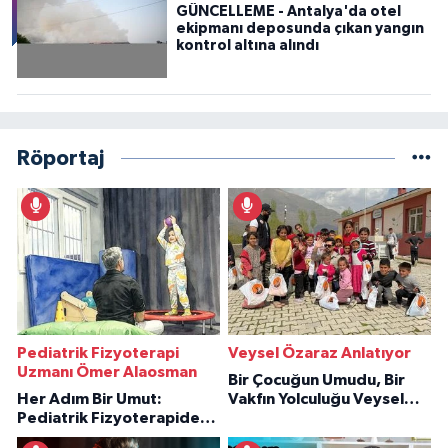
GÜNCELLEME - Antalya'da otel
ekipmanı deposunda çıkan yangın
kontrol altına alındı
Röportaj
Pediatrik Fizyoterapi
Veysel Özaraz Anlatıyor
Uzmanı Ömer Alaosman
Bir Çocuğun Umudu, Bir
Her Adım Bir Umut:
Vakfın Yolculuğu Veysel
Pediatrik Fizyoterapiden
Özaraz Anlatıyor
İlham Veren Hikâyeler