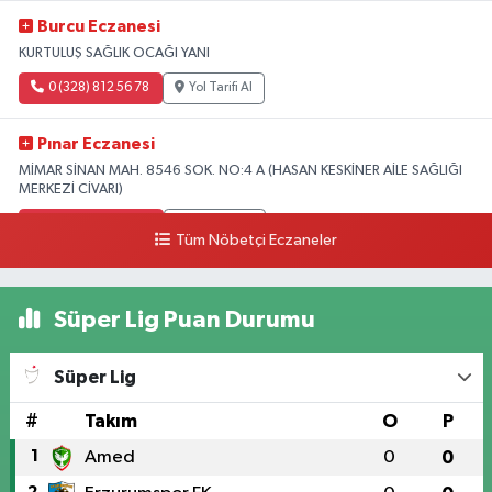
Burcu Eczanesi
KURTULUŞ SAĞLIK OCAĞI YANI
0 (328) 812 56 78
Yol Tarifi Al
Pınar Eczanesi
MİMAR SİNAN MAH. 8546 SOK. NO:4 A (HASAN KESKİNER AİLE SAĞLIĞI
MERKEZİ CİVARI)
0 (328) 826 04 73
Yol Tarifi Al
Tüm Nöbetçi Eczaneler
Süper Lig Puan Durumu
Süper Lig
#
Takım
O
P
1
Amed
0
0