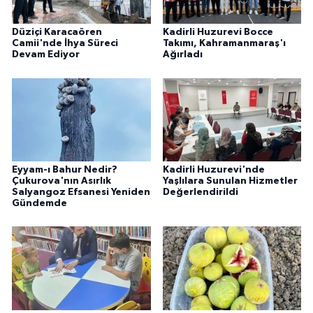
Düziçi Karacaören
Kadirli Huzurevi Bocce
Camii'nde İhya Süreci
Takımı, Kahramanmaraş'ı
Devam Ediyor
Ağırladı
Eyyam-ı Bahur Nedir?
Kadirli Huzurevi'nde
Çukurova'nın Asırlık
Yaşlılara Sunulan Hizmetler
Salyangoz Efsanesi Yeniden
Değerlendirildi
Gündemde