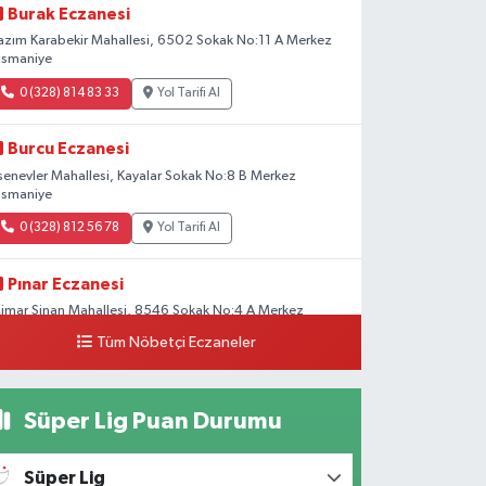
Burak Eczanesi
azım Karabekir Mahallesi, 6502 Sokak No:11 A Merkez
smaniye
0 (328) 814 83 33
Yol Tarifi Al
Burcu Eczanesi
senevler Mahallesi, Kayalar Sokak No:8 B Merkez
smaniye
0 (328) 812 56 78
Yol Tarifi Al
Pınar Eczanesi
imar Sinan Mahallesi, 8546 Sokak No:4 A Merkez
smaniye
Tüm Nöbetçi Eczaneler
0 (328) 826 04 73
Yol Tarifi Al
Süper Lig Puan Durumu
Süper Lig