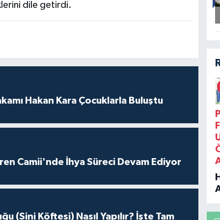
rini dile getirdi.
amı Hakan Kara Çocuklarla Buluştu
P
F
ren Camii'nde İhya Süreci Devam Ediyor
B
u (Sini Köftesi) Nasıl Yapılır? İşte Tam