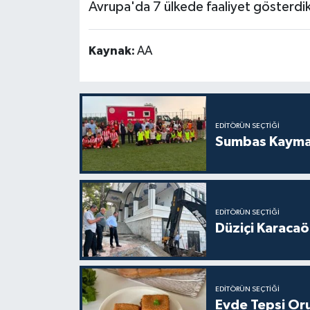
Avrupa'da 7 ülkede faaliyet gösterdikle
Kaynak:
AA
EDITÖRÜN SEÇTIĞI
Sumbas Kaymak
EDITÖRÜN SEÇTIĞI
Düziçi Karacaö
EDITÖRÜN SEÇTIĞI
Evde Tepsi Oruğ