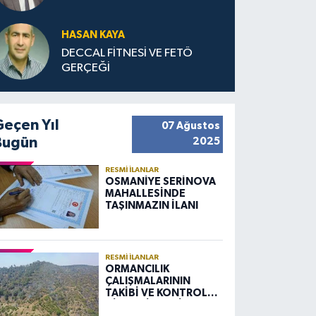
HASAN KAYA
DECCAL FİTNESİ VE FETÖ
GERÇEĞİ
Geçen Yıl
07 Ağustos
Bugün
2025
RESMI İLANLAR
OSMANİYE SERİNOVA
MAHALLESİNDE
TAŞINMAZIN İLANI
RESMI İLANLAR
ORMANCILIK
ÇALIŞMALARININ
TAKİBİ VE KONTROLÜ
HİZMETİ ALIM İLANI