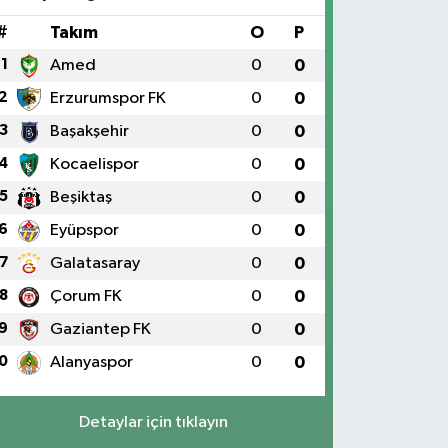
#
Takım
O
P
1
Amed
0
0
2
Erzurumspor FK
0
0
3
Başakşehir
0
0
4
Kocaelispor
0
0
5
Beşiktaş
0
0
6
Eyüpspor
0
0
7
Galatasaray
0
0
8
Çorum FK
0
0
9
Gaziantep FK
0
0
0
Alanyaspor
0
0
Detaylar için tıklayın