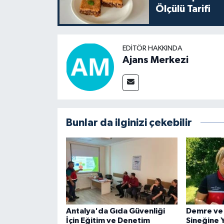
Ölçülü Tarifi
EDITÖR HAKKINDA
Ajans Merkezi
Bunlar da ilginizi çekebilir
Antalya'da Gıda Güvenliği
Demre ve
İçin Eğitim ve Denetim
Sineğine Y