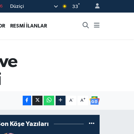
°
Düziçi
17
33
01
OR
RESMİ İLANLAR
02
44
4
 ve
76
i
-
+
A
A
Son Köşe Yazıları