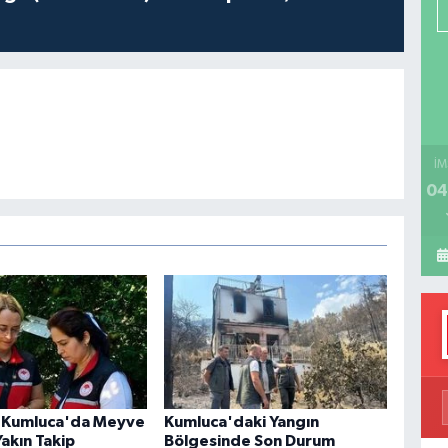
P
H
İM
04
 Kumluca'da Meyve
Kumluca'daki Yangın
akın Takip
Bölgesinde Son Durum