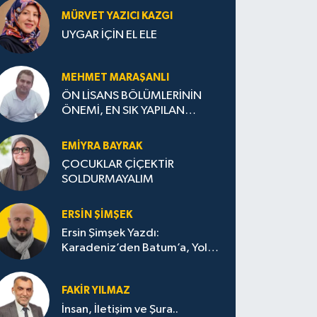
MÜRVET YAZICI KAZGI
UYGAR İÇİN EL ELE
MEHMET MARAŞANLI
ÖN LİSANS BÖLÜMLERİNİN
ÖNEMİ, EN SIK YAPILAN
HATALAR VE DOĞRU TERCİH
STRATEJİLERİ
EMIYRA BAYRAK
ÇOCUKLAR ÇİÇEKTİR
SOLDURMAYALIM
ERSIN ŞIMŞEK
Ersin Şimşek Yazdı:
Karadeniz’den Batum’a, Yolun
Bana Bıraktıkları
FAKIR YILMAZ
İnsan, İletişim ve Şura..