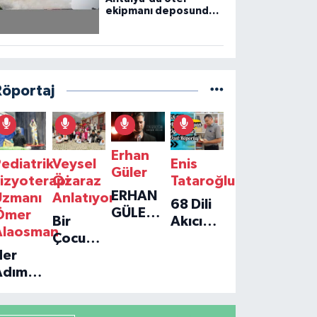
ekipmanı deposunda
çıkan yangın kontrol
altına alındı
Röportaj
Erhan
ediatrik
Veysel
Enis
Güler
izyoterapi
Özaraz
Tataroğlu
ERHAN
Uzmanı
Anlatıyor
68 Dili
GÜLER'IN
Ömer
Bir
Akıcı
YENI
Alaosman
Çocuğun
Konuşan
TEKLISI
Her
Umudu,
Öğretmenle
'TEK
Adım
Bir
Özel
GERÇEĞIM'LE
ir
Vakfın
Röportaj
BÜYÜK
Umut:
Yolculuğu
DÖNÜŞÜ