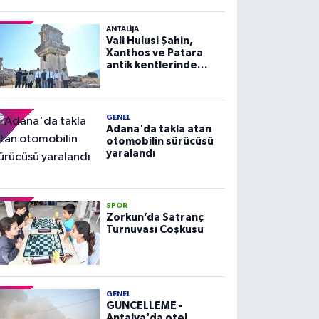
ANTALIJA
Vali Hulusi Şahin,
Xanthos ve Patara
antik kentlerinde
incelemelerde
bulundu
GENEL
Adana'da takla atan
otomobilin sürücüsü
yaralandı
SPOR
Zorkun’da Satranç
Turnuvası Coşkusu
GENEL
GÜNCELLEME -
Antalya'da otel