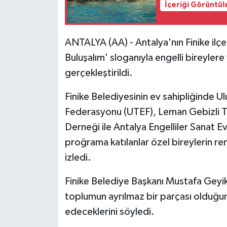
İçeriği Görüntül
ANTALYA (AA) - Antalya'nın Finike ilçe
Buluşalım' sloganıyla engelli bireyle
gerçekleştirildi.
Finike Belediyesinin ev sahipliğinde Ulu
Federasyonu (UTEF), Leman Gebizli Tüm
Derneği ile Antalya Engelliler Sanat E
proğrama katılanlar özel bireylerin renk
izledi.
Finike Belediye Başkanı Mustafa Geyik
toplumun ayrılmaz bir parçası olduğu
edeceklerini söyledi.