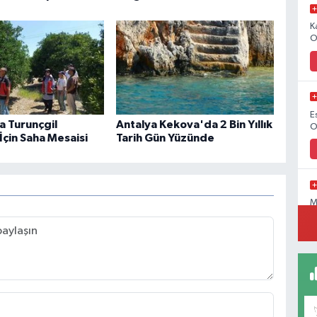
K
O
E
a Turunçgil
Antalya Kekova'da 2 Bin Yıllık
O
İçin Saha Mesaisi
Tarih Gün Yüzünde
M
O