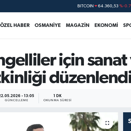
DOLAR
47,7069
%0.
EURO
55,0265
%0.
ÖZEL HABER
OSMANİYE
MAGAZİN
EKONOMİ
SP
STERLİN
64,1897
%0.
GRAM ALTIN
6574.81
%1.
BİST100
13.887
%6
gelliler için sanat
BITCOIN
64.360,53
%-0.
kinliği düzenlend
22.05.2026 - 13:05
1 DK
GÜNCELLEME
OKUNMA SÜRESI