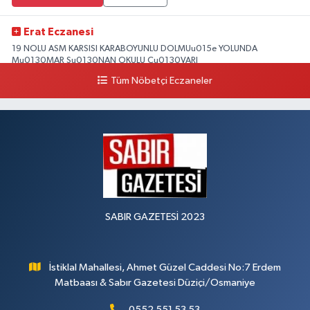
Erat Eczanesi
19 NOLU ASM KARSISI KARABOYUNLU DOLMUu015e YOLUNDA
Mu0130MAR Su0130NAN OKULU Cu0130VARI
Tüm Nöbetçi Eczaneler
0 (328) 825 39 39
Yol Tarifi Al
SABIR GAZETESİ 2023
İstiklal Mahallesi, Ahmet Güzel Caddesi No:7 Erdem
Matbaası & Sabır Gazetesi Düziçi/Osmaniye
0552 551 53 53