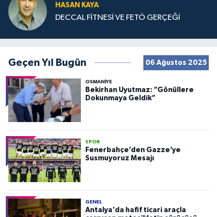
HASAN KAYA
DECCAL FİTNESİ VE FETÖ GERÇEĞİ
Geçen Yıl Bugün
06 Ağustos 2025
OSMANIYE
Bekirhan Uyutmaz: “Gönüllere
Dokunmaya Geldik”
SPOR
Fenerbahçe’den Gazze’ye
Susmuyoruz Mesajı
GENEL
Antalya'da hafif ticari araçla