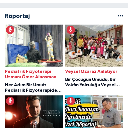
Röportaj
Pediatrik Fizyoterapi
Veysel Özaraz Anlatıyor
Uzmanı Ömer Alaosman
Bir Çocuğun Umudu, Bir
Her Adım Bir Umut:
Vakfın Yolculuğu Veysel
Pediatrik Fizyoterapiden
Özaraz Anlatıyor
İlham Veren Hikâyeler