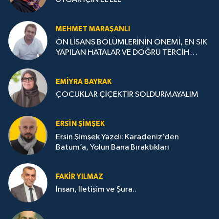
MEHMET MARAŞANLI
ÖN LİSANS BÖLÜMLERİNİN ÖNEMİ, EN SIK
YAPILAN HATALAR VE DOĞRU TERCİH
STRATEJİLERİ
EMIYRA BAYRAK
ÇOCUKLAR ÇİÇEKTİR SOLDURMAYALIM
ERSIN ŞIMŞEK
Ersin Şimşek Yazdı: Karadeniz’den
Batum’a, Yolun Bana Bıraktıkları
FAKIR YILMAZ
İnsan, İletişim ve Şura..