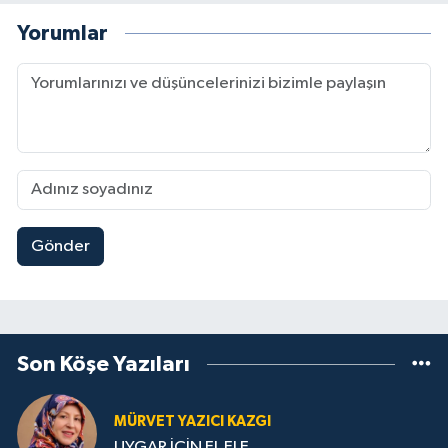
Yorumlar
Gönder
Son Köşe Yazıları
MÜRVET YAZICI KAZGI
UYGAR İÇİN EL ELE