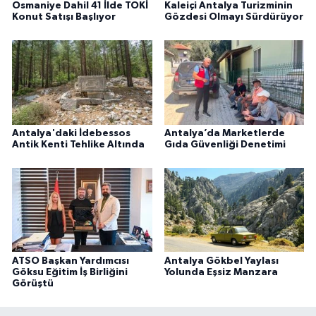
Osmaniye Dahil 41 İlde TOKİ
Kaleiçi Antalya Turizminin
Konut Satışı Başlıyor
Gözdesi Olmayı Sürdürüyor
Antalya'daki İdebessos
Antalya’da Marketlerde
Antik Kenti Tehlike Altında
Gıda Güvenliği Denetimi
ATSO Başkan Yardımcısı
Antalya Gökbel Yaylası
Göksu Eğitim İş Birliğini
Yolunda Eşsiz Manzara
Görüştü