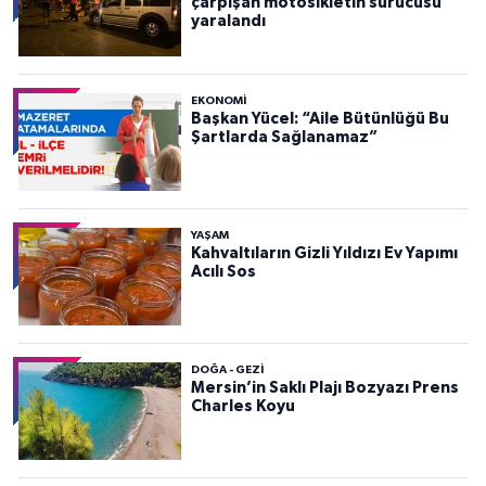
çarpışan motosikletin sürücüsü
yaralandı
EKONOMI
Başkan Yücel: “Aile Bütünlüğü Bu
Şartlarda Sağlanamaz”
YAŞAM
Kahvaltıların Gizli Yıldızı Ev Yapımı
Acılı Sos
DOĞA - GEZI
Mersin’in Saklı Plajı Bozyazı Prens
Charles Koyu