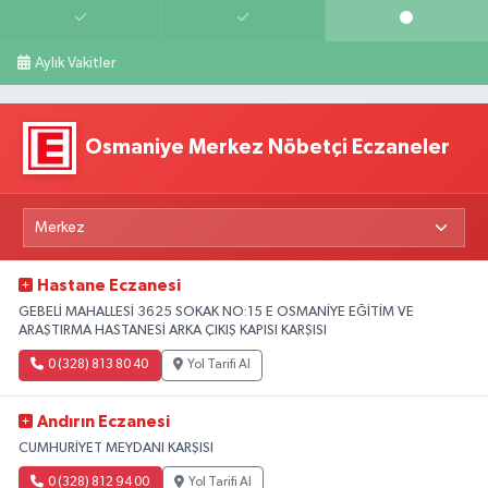
Aylık Vakitler
Osmaniye Merkez Nöbetçi Eczaneler
Hastane Eczanesi
GEBELİ MAHALLESİ 3625 SOKAK NO:15 E OSMANİYE EĞİTİM VE
ARAŞTIRMA HASTANESİ ARKA ÇIKIŞ KAPISI KARŞISI
0 (328) 813 80 40
Yol Tarifi Al
Andırın Eczanesi
CUMHURİYET MEYDANI KARŞISI
0 (328) 812 94 00
Yol Tarifi Al