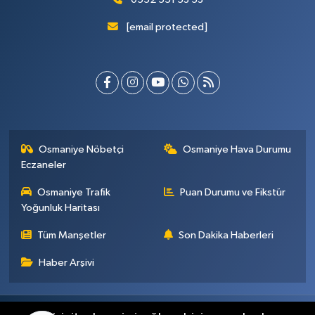
[email protected]
Osmaniye Nöbetçi
Osmaniye Hava Durumu
Eczaneler
Osmaniye Trafik
Puan Durumu ve Fikstür
Yoğunluk Haritası
Tüm Manşetler
Son Dakika Haberleri
Haber Arşivi
Künye
İletişim
Gizlilik Sözleşmesi