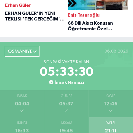
Erhan Güler
ERHAN GÜLER'IN YENI
Enis Tataroğlu
TEKLISI 'TEK GERÇEĞIM'LE
68 Dili Akıcı Konuşan
BÜYÜK DÖNÜŞÜ
Öğretmenle Özel
Röportaj
OSMANİYE
06.08.2026
SONRAKI VAKTE KALAN
05:33:30
İmsak Namazı
İMSAK
GÜNEŞ
ÖĞLE
04:04
05:37
12:46
İKINDI
AKŞAM
YATSI
16:33
19:45
21:11