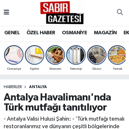
GENEL
Osmaniye Nöbetçi Eczaneler
GENEL
ÖZEL HABER
OSMANİYE
MAGAZİN
E
ÖZEL HABER
Osmaniye Hava Durumu
OSMANİYE
Osmaniye Trafik Yoğunluk Haritası
MAGAZİN
Süper Lig Puan Durumu ve Fikstür
Osmaniye
Eğitim
Ekonomi
Teknoloji
Düziçi
Yemek
EKONOMİ
Tüm Manşetler
HABERLER
ANTALYA
Antalya Havalimanı'nda
SPOR
Son Dakika Haberleri
Türk mutfağı tanıtılıyor
RESMİ İLANLAR
Haber Arşivi
- Antalya Valisi Hulusi Şahin: - 'Türk mutfağı temalı
restoranlarımız ve dünyanın çeşitli bölgelerinde