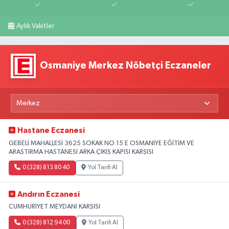
Aylık Vakitler
Osmaniye Merkez Nöbetçi Eczaneler
Hastane Eczanesi
GEBELİ MAHALLESİ 3625 SOKAK NO:15 E OSMANİYE EĞİTİM VE
ARAŞTIRMA HASTANESİ ARKA ÇIKIŞ KAPISI KARŞISI
0 (328) 813 80 40
Yol Tarifi Al
Andırın Eczanesi
CUMHURİYET MEYDANI KARŞISI
0 (328) 812 94 00
Yol Tarifi Al