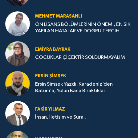
MEHMET MARAŞANLI
ÖN LİSANS BÖLÜMLERİNİN ÖNEMİ, EN SIK
YAPILAN HATALAR VE DOĞRU TERCİH
STRATEJİLERİ
EMIYRA BAYRAK
ÇOCUKLAR ÇİÇEKTİR SOLDURMAYALIM
ERSIN ŞIMŞEK
Ersin Şimşek Yazdı: Karadeniz’den
Batum’a, Yolun Bana Bıraktıkları
FAKIR YILMAZ
İnsan, İletişim ve Şura..