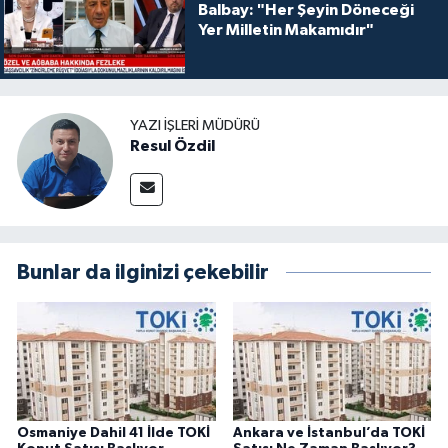
Balbay: "Her Şeyin Döneceği
Yer Milletin Makamıdır"
YAZI İŞLERI MÜDÜRÜ
Resul Özdil
Bunlar da ilginizi çekebilir
Osmaniye Dahil 41 İlde TOKİ
Ankara ve İstanbul’da TOKİ