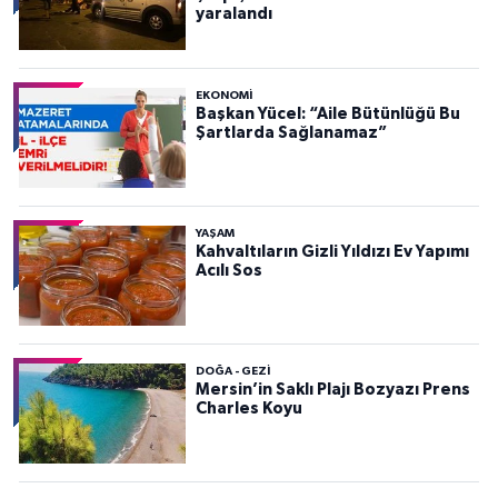
yaralandı
EKONOMI
Başkan Yücel: “Aile Bütünlüğü Bu
Şartlarda Sağlanamaz”
YAŞAM
Kahvaltıların Gizli Yıldızı Ev Yapımı
Acılı Sos
DOĞA - GEZI
Mersin’in Saklı Plajı Bozyazı Prens
Charles Koyu