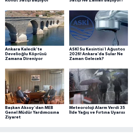
Konut Satışı Başlıyor
Satışı Ne Zaman Başlıyor?
Ankara Kalecik’te
ASKİ Su Kesintisi 1 Ağustos
Develioğlu Köprüsü
2026! Ankara’da Sular Ne
Zamana Direniyor
Zaman Gelecek?
Başkan Aksoy'dan MEB
Meteoroloji Alarm Verdi 35
Genel Müdür Yardımcısına
İlde Yağış ve Fırtına Uyarısı
Ziyaret