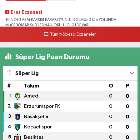
Erat Eczanesi
19 NOLU ASM KARSISI KARABOYUNLU DOLMUu015e YOLUNDA
Mu0130MAR Su0130NAN OKULU Cu0130VARI
Tüm Nöbetçi Eczaneler
0 (328) 825 39 39
Yol Tarifi Al
Süper Lig Puan Durumu
Süper Lig
#
Takım
O
P
1
Amed
0
0
2
Erzurumspor FK
0
0
3
Başakşehir
0
0
4
Kocaelispor
0
0
5
Beşiktaş
0
0