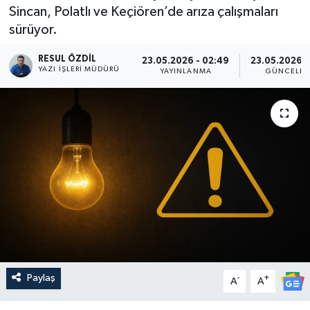
Sincan, Polatlı ve Keçiören’de arıza çalışmaları
sürüyor.
RESUL ÖZDIL
23.05.2026 - 02:49
23.05.2026 -
YAZI İŞLERI MÜDÜRÜ
YAYINLANMA
GÜNCELLE
Paylaş
-
+
A
A