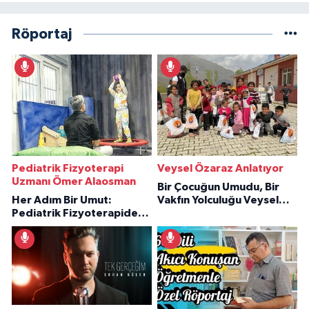
Röportaj
Pediatrik Fizyoterapi
Veysel Özaraz Anlatıyor
Uzmanı Ömer Alaosman
Bir Çocuğun Umudu, Bir
Her Adım Bir Umut:
Vakfın Yolculuğu Veysel
Pediatrik Fizyoterapiden
Özaraz Anlatıyor
İlham Veren Hikâyeler