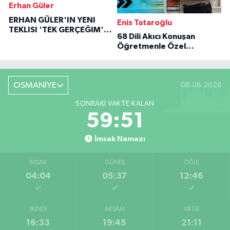
Erhan Güler
ERHAN GÜLER'IN YENI
Enis Tataroğlu
TEKLISI 'TEK GERÇEĞIM'LE
68 Dili Akıcı Konuşan
BÜYÜK DÖNÜŞÜ
Öğretmenle Özel
Röportaj
OSMANİYE
06.08.2026
SONRAKI VAKTE KALAN
59:50
İmsak Namazı
İMSAK
GÜNEŞ
ÖĞLE
04:04
05:37
12:46
İKINDI
AKŞAM
YATSI
16:33
19:45
21:11