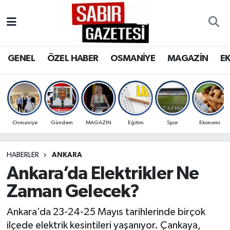
GENEL
Osmaniye Nöbetçi Eczaneler
GENEL
ÖZEL HABER
OSMANİYE
MAGAZİN
E
ÖZEL HABER
Osmaniye Hava Durumu
OSMANİYE
Osmaniye Trafik Yoğunluk Haritası
MAGAZİN
Süper Lig Puan Durumu ve Fikstür
Osmaniye
Gündem
MAGAZİN
Eğitim
Spor
Ekonomi
EKONOMİ
Tüm Manşetler
HABERLER
ANKARA
Ankara’da Elektrikler Ne
SPOR
Son Dakika Haberleri
Zaman Gelecek?
RESMİ İLANLAR
Haber Arşivi
Ankara’da 23-24-25 Mayıs tarihlerinde birçok
ilçede elektrik kesintileri yaşanıyor. Çankaya,