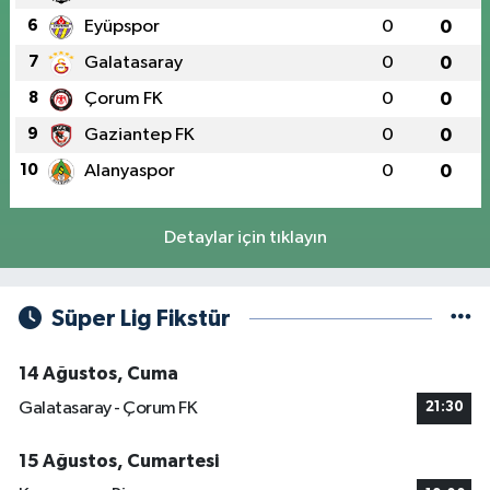
6
Eyüpspor
0
0
7
Galatasaray
0
0
8
Çorum FK
0
0
9
Gaziantep FK
0
0
10
Alanyaspor
0
0
Detaylar için tıklayın
Süper Lig Fikstür
14 Ağustos, Cuma
Galatasaray - Çorum FK
21:30
15 Ağustos, Cumartesi