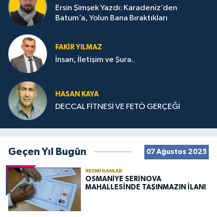
Ersin Şimşek Yazdı: Karadeniz’den
Batum’a, Yolun Bana Bıraktıkları
FAKIR YILMAZ
İnsan, İletişim ve Şura..
HASAN KAYA
DECCAL FİTNESİ VE FETÖ GERÇEĞİ
Geçen Yıl Bugün
07 Ağustos 2025
RESMI İLANLAR
OSMANİYE SERİNOVA
MAHALLESİNDE TAŞINMAZIN İLANI