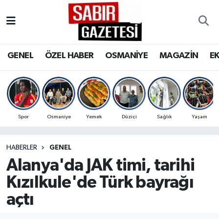
GENEL
Osmaniye Nöbetçi Eczaneler
GENEL
ÖZEL HABER
OSMANİYE
MAGAZİN
E
ÖZEL HABER
Osmaniye Hava Durumu
OSMANİYE
Osmaniye Trafik Yoğunluk Haritası
MAGAZİN
Süper Lig Puan Durumu ve Fikstür
Spor
Osmaniye
Yemek
Düziçi
Sağlık
Yaşam
EKONOMİ
Tüm Manşetler
HABERLER
GENEL
Alanya'da JAK timi, tarihi
SPOR
Son Dakika Haberleri
Kızılkule'de Türk bayrağı
RESMİ İLANLAR
Haber Arşivi
açtı