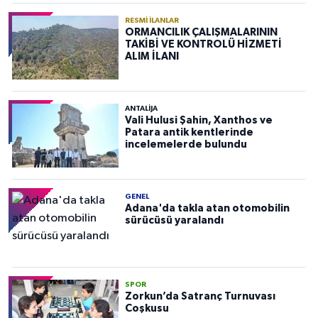
RESMI İLANLAR
ORMANCILIK ÇALIŞMALARININ
TAKİBİ VE KONTROLÜ HİZMETİ
ALIM İLANI
ANTALIJA
Vali Hulusi Şahin, Xanthos ve
Patara antik kentlerinde
incelemelerde bulundu
GENEL
Adana'da takla atan otomobilin
sürücüsü yaralandı
SPOR
Zorkun’da Satranç Turnuvası
Coşkusu