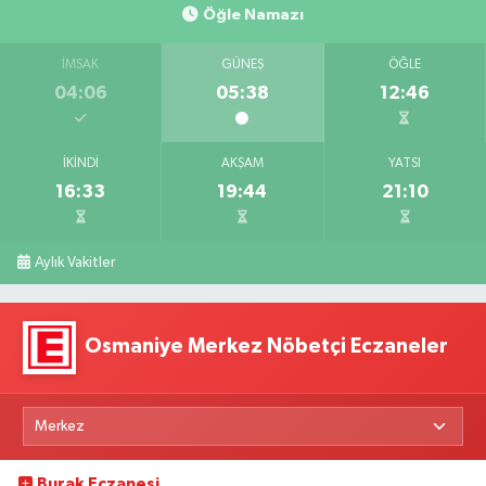
Öğle Namazı
İMSAK
GÜNEŞ
ÖĞLE
04:06
05:38
12:46
İKINDI
AKŞAM
YATSI
16:33
19:44
21:10
Aylık Vakitler
Osmaniye Merkez Nöbetçi Eczaneler
Burak Eczanesi