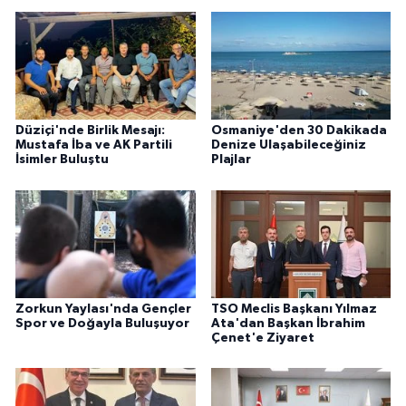
Düziçi'nde Birlik Mesajı:
Osmaniye'den 30 Dakikada
Mustafa İba ve AK Partili
Denize Ulaşabileceğiniz
İsimler Buluştu
Plajlar
Zorkun Yaylası'nda Gençler
TSO Meclis Başkanı Yılmaz
Spor ve Doğayla Buluşuyor
Ata'dan Başkan İbrahim
Çenet'e Ziyaret