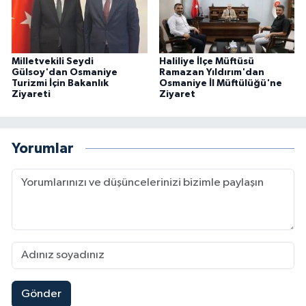
Milletvekili Seydi
Haliliye İlçe Müftüsü
Gülsoy'dan Osmaniye
Ramazan Yıldırım'dan
Turizmi İçin Bakanlık
Osmaniye İl Müftülüğü'ne
Ziyareti
Ziyaret
Yorumlar
Gönder