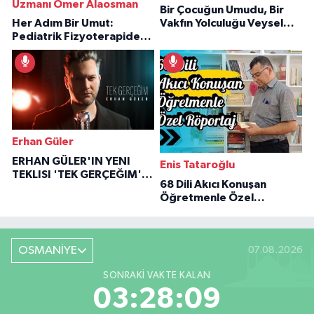
Uzmanı Ömer Alaosman
Bir Çocuğun Umudu, Bir
Her Adım Bir Umut:
Vakfın Yolculuğu Veysel
Pediatrik Fizyoterapiden
Özaraz Anlatıyor
İlham Veren Hikâyeler
Erhan Güler
ERHAN GÜLER'IN YENI
Enis Tataroğlu
TEKLISI 'TEK GERÇEĞIM'LE
68 Dili Akıcı Konuşan
BÜYÜK DÖNÜŞÜ
Öğretmenle Özel
Röportaj
OSMANİYE
07.08.2026
SONRAKI VAKTE KALAN
03:28:08