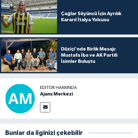
Çağlar Söyüncü İçin Ayrılık
Kararı! İtalya Yolcusu
Düziçi'nde Birlik Mesajı:
Mustafa İba ve AK Partili
İsimler Buluştu
EDITÖR HAKKINDA
Ajans Merkezi
Bunlar da ilginizi çekebilir