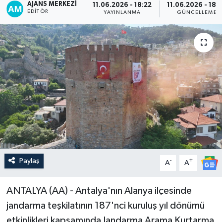
AJANS MERKEZI
11.06.2026 - 18:22
11.06.2026 - 18:
EDITÖR
YAYINLANMA
GÜNCELLEME
Paylaş
-
+
A
A
ANTALYA (AA) - Antalya'nın Alanya ilçesinde
jandarma teşkilatının 187'nci kuruluş yıl dönümü
etkinlikleri kapsamında Jandarma Arama Kurtarma