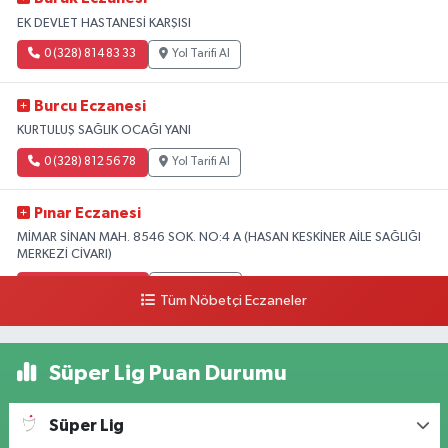
EK DEVLET HASTANESİ KARŞISI
0 (328) 814 83 33
Yol Tarifi Al
Burcu Eczanesi
KURTULUŞ SAĞLIK OCAĞI YANI
0 (328) 812 56 78
Yol Tarifi Al
Pınar Eczanesi
MİMAR SİNAN MAH. 8546 SOK. NO:4 A (HASAN KESKİNER AİLE SAĞLIĞI
MERKEZİ CİVARI)
0 (328) 826 04 73
Yol Tarifi Al
Tüm Nöbetçi Eczaneler
Süper Lig Puan Durumu
Süper Lig