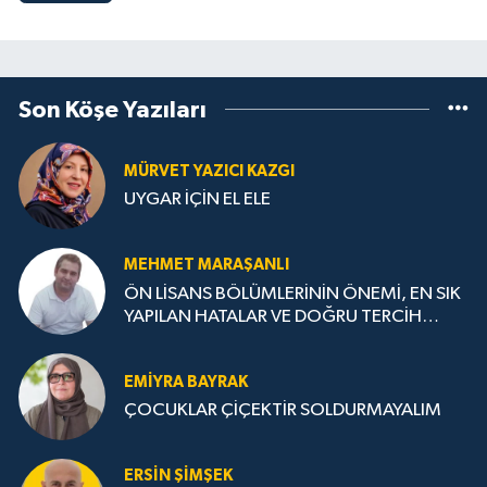
Son Köşe Yazıları
MÜRVET YAZICI KAZGI
UYGAR İÇİN EL ELE
MEHMET MARAŞANLI
ÖN LİSANS BÖLÜMLERİNİN ÖNEMİ, EN SIK
YAPILAN HATALAR VE DOĞRU TERCİH
STRATEJİLERİ
EMIYRA BAYRAK
ÇOCUKLAR ÇİÇEKTİR SOLDURMAYALIM
ERSIN ŞIMŞEK