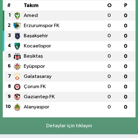
#
Takım
O
P
1
Amed
0
0
2
Erzurumspor FK
0
0
3
Başakşehir
0
0
4
Kocaelispor
0
0
5
Beşiktaş
0
0
6
Eyüpspor
0
0
7
Galatasaray
0
0
8
Çorum FK
0
0
9
Gaziantep FK
0
0
10
Alanyaspor
0
0
Detaylar için tıklayın