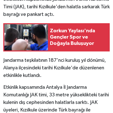
Timi (JAK), tarihi Kızılkule'den halatla sarkarak Türk
bayrağı ve pankart açtı.
Zorkun Yaylası'nda
Gençler Spor ve
Doğayla Buluşuyor
Jandarma teşkilatının 187'nci kuruluş yıl dönümü,
Alanya ilçesindeki tarihi Kızılkule'de düzenlenen
etkinlikle kutlandı.
Etkinlik kapsamında Antalya İl Jandarma
Komutanlığı JAK timi, 33 metre yükseklikteki tarihi
kulenin dış cephesinden halatlarla sarktı. JAK
üyeleri, Kızılkule üzerinde Türk bayrağı ile