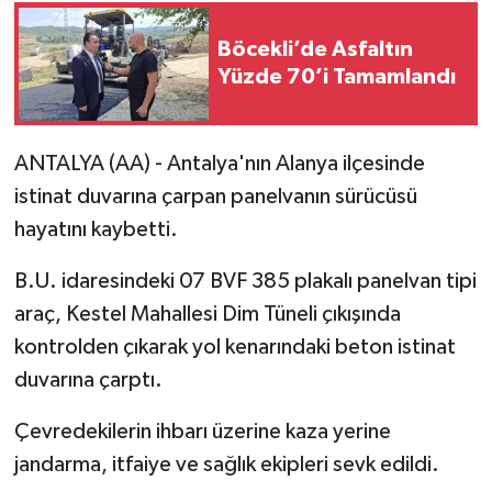
Böcekli’de Asfaltın
Yüzde 70’i Tamamlandı
ANTALYA (AA) - Antalya'nın Alanya ilçesinde
istinat duvarına çarpan panelvanın sürücüsü
hayatını kaybetti.
B.U. idaresindeki 07 BVF 385 plakalı panelvan tipi
araç, Kestel Mahallesi Dim Tüneli çıkışında
kontrolden çıkarak yol kenarındaki beton istinat
duvarına çarptı.
Çevredekilerin ihbarı üzerine kaza yerine
jandarma, itfaiye ve sağlık ekipleri sevk edildi.