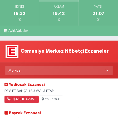
İKINDI
AKŞAM
YATSI
16:32
19:42
21:07
Aylık Vakitler
Osmaniye Merkez Nöbetçi Eczaneler
Yediocak Eczanesi
DEVLET BAHÇELİ BULVARI 3.ETAP
0 (328) 814 20 51
Yol Tarifi Al
Bayrak Eczanesi