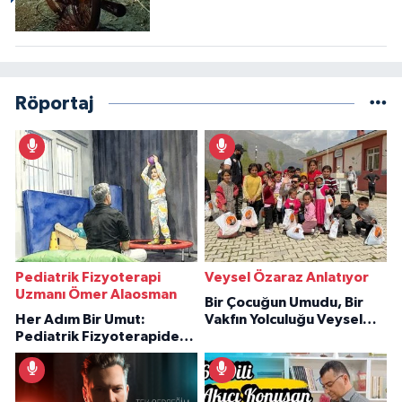
Röportaj
Pediatrik Fizyoterapi
Veysel Özaraz Anlatıyor
Uzmanı Ömer Alaosman
Bir Çocuğun Umudu, Bir
Her Adım Bir Umut:
Vakfın Yolculuğu Veysel
Pediatrik Fizyoterapiden
Özaraz Anlatıyor
İlham Veren Hikâyeler