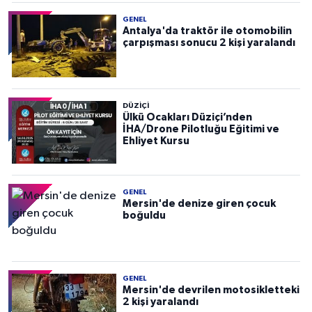
GENEL
Antalya'da traktör ile otomobilin
çarpışması sonucu 2 kişi yaralandı
DÜZIÇI
Ülkü Ocakları Düziçi’nden
İHA/Drone Pilotluğu Eğitimi ve
Ehliyet Kursu
GENEL
Mersin'de denize giren çocuk
boğuldu
GENEL
Mersin'de devrilen motosikletteki
2 kişi yaralandı