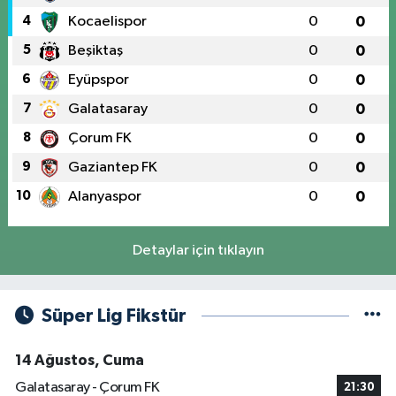
4
Kocaelispor
0
0
5
Beşiktaş
0
0
6
Eyüpspor
0
0
7
Galatasaray
0
0
8
Çorum FK
0
0
9
Gaziantep FK
0
0
10
Alanyaspor
0
0
Detaylar için tıklayın
Süper Lig Fikstür
14 Ağustos, Cuma
Galatasaray - Çorum FK
21:30