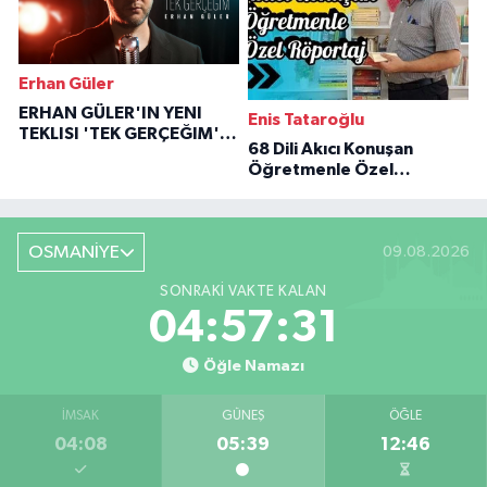
Erhan Güler
ERHAN GÜLER'IN YENI
Enis Tataroğlu
TEKLISI 'TEK GERÇEĞIM'LE
68 Dili Akıcı Konuşan
BÜYÜK DÖNÜŞÜ
Öğretmenle Özel
Röportaj
OSMANİYE
09.08.2026
SONRAKI VAKTE KALAN
04:57:30
Öğle Namazı
İMSAK
GÜNEŞ
ÖĞLE
04:08
05:39
12:46