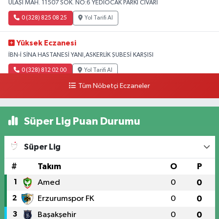
ULAŞI MAH. 11507 SOK. NO:6 YEDİOCAK PARKI CİVARI
0 (328) 825 08 25
Yol Tarifi Al
Yüksek Eczanesi
İBN-İ SİNA HASTANESİ YANI,ASKERLİK ŞUBESİ KARŞISI
0 (328) 812 02 00
Yol Tarifi Al
Tüm Nöbetçi Eczaneler
Süper Lig Puan Durumu
Süper Lig
#
Takım
O
P
1
Amed
0
0
2
Erzurumspor FK
0
0
3
Başakşehir
0
0