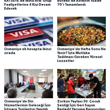
KATSEYE’de İkinci Ara: Grup
Böcekli’de Asfaltın Yüzde
Faaliyetlerine 4 Kişi Devam
70’i Tamamlandı
Edecek
Osmaniye ek hesapta ikinci
Osmaniye’de Hafta Sonu Ne
sırada
Yenir? İşte Mutlaka
Tadılması Gereken Yöresel
Lezzetler
Osmaniye’de Din
Zorkun Yaylası 30. Çocuk
Hizmetlerinin Geleceği İçin
Şenliği İçin Geri Sayım
İstişare Toplantısı Yapıldı
Başladı! Yarışma Başvuruları