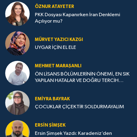
ÖZNUR ATAYETER
PKK Dosyası Kapanırken İran Denklemi
Açılıyor mu?
MÜRVET YAZICI KAZGI
UYGAR İÇİN EL ELE
MEHMET MARAŞANLI
ÖN LİSANS BÖLÜMLERİNİN ÖNEMİ, EN SIK
YAPILAN HATALAR VE DOĞRU TERCİH
STRATEJİLERİ
EMIYRA BAYRAK
ÇOCUKLAR ÇİÇEKTİR SOLDURMAYALIM
ERSIN ŞIMŞEK
Ersin Şimşek Yazdı: Karadeniz’den