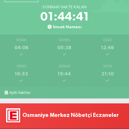
SONRAKI VAKTE KALAN
01:44:40
İmsak Namazı
İMSAK
GÜNEŞ
ÖĞLE
04:06
05:38
12:46
İKINDI
AKŞAM
YATSI
16:33
19:44
21:10
Aylık Vakitler
Osmaniye Merkez Nöbetçi Eczaneler