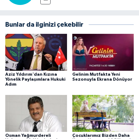
Bunlar da ilginizi çekebilir
Aziz Yıldırım'dan Kızına
Gelinim Mutfakta Yeni
Yönelik Paylaşımlara Hukuki
Sezonuyla Ekrana Dönüyor
Adım
Osman Yağmurdereli
Çocuklarımız Bizden Daha