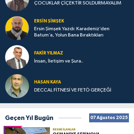
ÇOCUKLAR ÇİÇEKTİR SOLDURMAYALIM
ERSIN ŞIMŞEK
Ersin Şimşek Yazdı: Karadeniz’den
Batum’a, Yolun Bana Bıraktıkları
FAKIR YILMAZ
İnsan, İletişim ve Şura..
HASAN KAYA
DECCAL FİTNESİ VE FETÖ GERÇEĞİ
Geçen Yıl Bugün
07 Ağustos 2025
RESMI İLANLAR