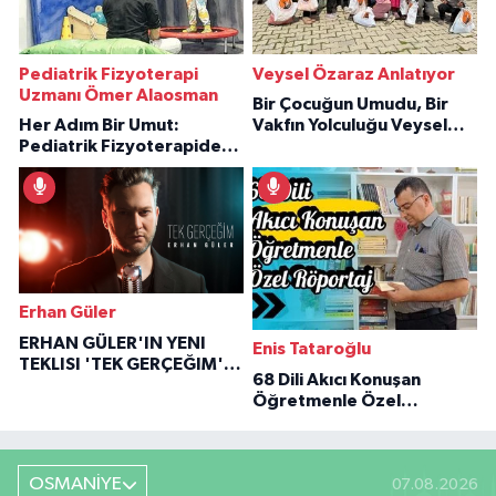
Pediatrik Fizyoterapi
Veysel Özaraz Anlatıyor
Uzmanı Ömer Alaosman
Bir Çocuğun Umudu, Bir
Her Adım Bir Umut:
Vakfın Yolculuğu Veysel
Pediatrik Fizyoterapiden
Özaraz Anlatıyor
İlham Veren Hikâyeler
Erhan Güler
ERHAN GÜLER'IN YENI
Enis Tataroğlu
TEKLISI 'TEK GERÇEĞIM'LE
68 Dili Akıcı Konuşan
BÜYÜK DÖNÜŞÜ
Öğretmenle Özel
Röportaj
OSMANİYE
07.08.2026