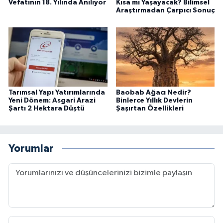
Vefatının 18. Yılında Anılıyor
Kısa mı Yaşayacak? Bilimsel
Araştırmadan Çarpıcı Sonuç
Tarımsal Yapı Yatırımlarında
Baobab Ağacı Nedir?
Yeni Dönem: Asgari Arazi
Binlerce Yıllık Devlerin
Şartı 2 Hektara Düştü
Şaşırtan Özellikleri
Yorumlar