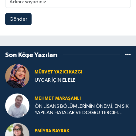
Gönder
Son Köşe Yazıları
MÜRVET YAZICI KAZGI
UYGAR İÇİN EL ELE
MEHMET MARAŞANLI
ÖN LİSANS BÖLÜMLERİNİN ÖNEMİ, EN SIK
YAPILAN HATALAR VE DOĞRU TERCİH
STRATEJİLERİ
EMIYRA BAYRAK