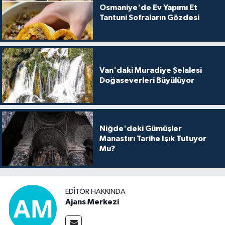
Osmaniye'de Ev Yapımı Et
Tantuni Sofraların Gözdesi
Van'daki Muradiye Şelalesi
Doğaseverleri Büyülüyor
Niğde'deki Gümüşler
Manastırı Tarihe Işık Tutuyor
Mu?
EDITÖR HAKKINDA
Ajans Merkezi