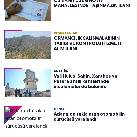
OSMANİYE SERİNOVA
MAHALLESİNDE TAŞINMAZIN İLANI
RESMI İLANLAR
ORMANCILIK ÇALIŞMALARININ
TAKİBİ VE KONTROLÜ HİZMETİ
ALIM İLANI
ANTALIJA
Vali Hulusi Şahin, Xanthos ve
Patara antik kentlerinde
incelemelerde bulundu
GENEL
Adana'da takla atan otomobilin
sürücüsü yaralandı