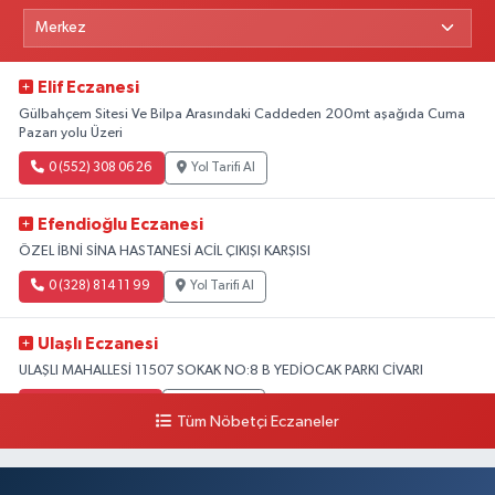
Elif Eczanesi
Gülbahçem Sitesi Ve Bilpa Arasındaki Caddeden 200mt aşağıda Cuma
Pazarı yolu Üzeri
0 (552) 308 06 26
Yol Tarifi Al
Efendioğlu Eczanesi
ÖZEL İBNİ SİNA HASTANESİ ACİL ÇIKIŞI KARŞISI
0 (328) 814 11 99
Yol Tarifi Al
Ulaşlı Eczanesi
ULAŞLI MAHALLESİ 11507 SOKAK NO:8 B YEDİOCAK PARKI CİVARI
0 (546) 158 81 80
Yol Tarifi Al
Tüm Nöbetçi Eczaneler