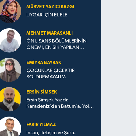
MÜRVET YAZICI KAZGI
UYGAR İÇİN EL ELE
MEHMET MARAŞANLI
ÖN LİSANS BÖLÜMLERİNİN
ÖNEMİ, EN SIK YAPILAN
HATALAR VE DOĞRU TERCİH
STRATEJİLERİ
EMIYRA BAYRAK
ÇOCUKLAR ÇİÇEKTİR
SOLDURMAYALIM
ERSIN ŞIMŞEK
Ersin Şimşek Yazdı:
Karadeniz’den Batum’a, Yolun
Bana Bıraktıkları
FAKIR YILMAZ
İnsan, İletişim ve Şura..