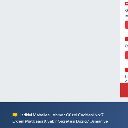
G
a
Ö
U
C
İstiklal Mahallesi, Ahmet Güzel Caddesi No:7
Erdem Matbaası & Sabır Gazetesi Düziçi/Osmaniye