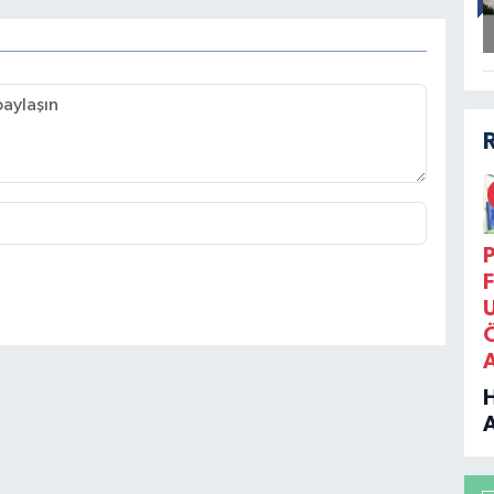
P
F
B