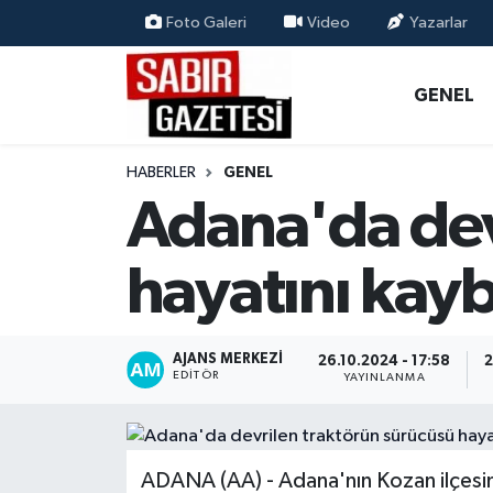
Foto Galeri
Video
Yazarlar
GENEL
Osmaniye Nöbetçi Eczaneler
GENEL
ÖZEL HABER
Osmaniye Hava Durumu
HABERLER
GENEL
OSMANİYE
Osmaniye Trafik Yoğunluk Haritası
Adana'da dev
MAGAZİN
Süper Lig Puan Durumu ve Fikstür
hayatını kayb
EKONOMİ
Tüm Manşetler
AJANS MERKEZI
SPOR
Son Dakika Haberleri
26.10.2024 - 17:58
2
EDITÖR
YAYINLANMA
RESMİ İLANLAR
Haber Arşivi
ADANA (AA) - Adana'nın Kozan ilçesin