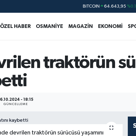
BITCOIN
64.643,95
%0.
DOLAR
47,6704
%
ÖZEL HABER
OSMANİYE
MAGAZİN
EKONOMİ
SP
EURO
55,0406
%-0.
STERLİN
64,2143
%
GRAM ALTIN
6500.87
%0.
rilen traktörün s
BİST100
13.799
%7
etti
6.10.2024 - 18:15
GÜNCELLEME
de devrilen traktörün sürücüsü yaşamını