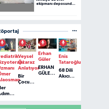
ekipmanı deposunda
çıkan yangın kontrol
altına alındı
Röportaj
Erhan
ediatrik
Veysel
Enis
Güler
izyoterapi
Özaraz
Tataroğlu
ERHAN
Uzmanı
Anlatıyor
68 Dili
GÜLER'IN
Ömer
Bir
Akıcı
YENI
Alaosman
Çocuğun
Konuşan
TEKLISI
Her
Umudu,
Öğretmenle
'TEK
Adım
Bir
Özel
GERÇEĞIM'LE
ir
Vakfın
Röportaj
BÜYÜK
Umut:
Yolculuğu
DÖNÜŞÜ