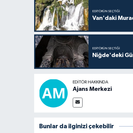
EDITÖRÜN SEÇTIĞI
Van'daki Murad
EDITÖRÜN SEÇTIĞI
Niğde'deki Güm
EDITÖR HAKKINDA
Ajans Merkezi
Bunlar da ilginizi çekebilir