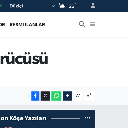
°
Düziçi
16
22
0
OR
RESMİ İLANLAR
08
0
12
ürücüsü
0
-
+
A
A
Son Köşe Yazıları