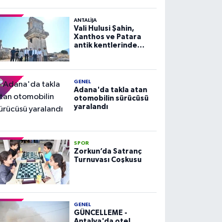
ANTALIJA
Vali Hulusi Şahin,
Xanthos ve Patara
antik kentlerinde
incelemelerde
bulundu
GENEL
Adana'da takla atan
otomobilin sürücüsü
yaralandı
SPOR
Zorkun’da Satranç
Turnuvası Coşkusu
GENEL
GÜNCELLEME -
Antalya'da otel