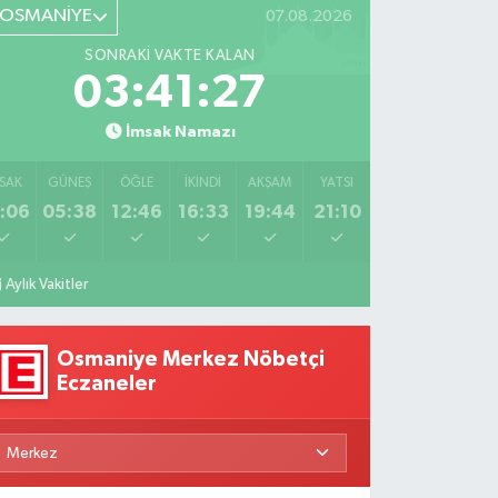
ediatrik
Veysel
OSMANİYE
07.08.2026
Fizyoterapiden
Özaraz
SONRAKI VAKTE KALAN
İlham
Anlatıyor
03:41:26
Veren
ikâyeler
İmsak Namazı
SAK
GÜNEŞ
ÖĞLE
İKINDI
AKŞAM
YATSI
:06
05:38
12:46
16:33
19:44
21:10
Aylık Vakitler
Osmaniye Merkez Nöbetçi
Eczaneler