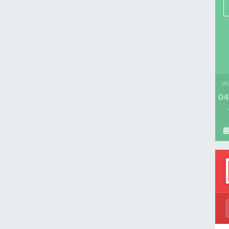
P
H
İM
04