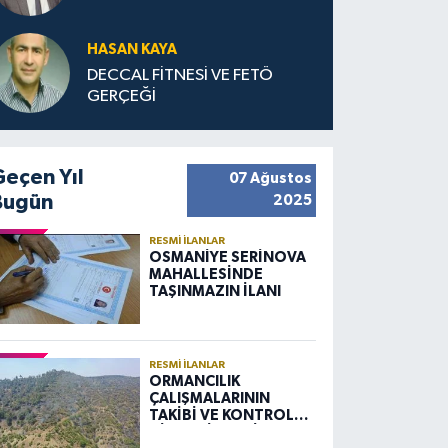
HASAN KAYA
DECCAL FİTNESİ VE FETÖ
GERÇEĞİ
Geçen Yıl
07 Ağustos
Bugün
2025
RESMI İLANLAR
OSMANİYE SERİNOVA
MAHALLESİNDE
TAŞINMAZIN İLANI
RESMI İLANLAR
ORMANCILIK
ÇALIŞMALARININ
TAKİBİ VE KONTROLÜ
HİZMETİ ALIM İLANI