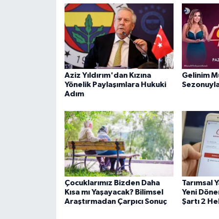
Aziz Yıldırım'dan Kızına
Gelinim M
Yönelik Paylaşımlara Hukuki
Sezonuyla
Adım
Çocuklarımız Bizden Daha
Tarımsal Y
Kısa mı Yaşayacak? Bilimsel
Yeni Döne
Araştırmadan Çarpıcı Sonuç
Şartı 2 H