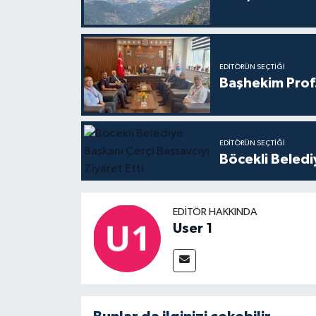
EDITÖRÜN SEÇTIĞI
Başhekim Prof
EDITÖRÜN SEÇTIĞI
Böcekli Beledi
EDITÖR HAKKINDA
User 1