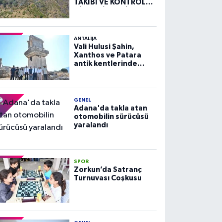
TAKİBİ VE KONTROLÜ
HİZMETİ ALIM İLANI
ANTALIJA
Vali Hulusi Şahin,
Xanthos ve Patara
antik kentlerinde
incelemelerde
bulundu
GENEL
Adana'da takla atan
otomobilin sürücüsü
yaralandı
SPOR
Zorkun’da Satranç
Turnuvası Coşkusu