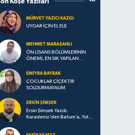
Son Köşe Yazıları
MÜRVET YAZICI KAZGI
UYGAR İÇİN EL ELE
MEHMET MARAŞANLI
ÖN LİSANS BÖLÜMLERİNİN
ÖNEMİ, EN SIK YAPILAN
HATALAR VE DOĞRU TERCİH
STRATEJİLERİ
EMIYRA BAYRAK
ÇOCUKLAR ÇİÇEKTİR
SOLDURMAYALIM
ERSIN ŞIMŞEK
Ersin Şimşek Yazdı:
Karadeniz’den Batum’a, Yolun
Bana Bıraktıkları