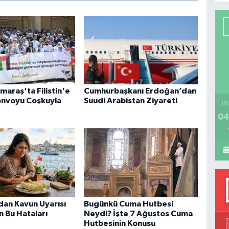
P
H
araş'ta Filistin'e
Cumhurbaşkanı Erdoğan’dan
onvoyu Coşkuyla
Suudi Arabistan Ziyareti
İM
04
an Kavun Uyarısı
Bugünkü Cuma Hutbesi
n Bu Hataları
Neydi? İşte 7 Ağustos Cuma
Hutbesinin Konusu