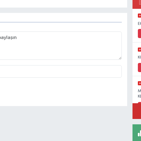
E
K
M
K