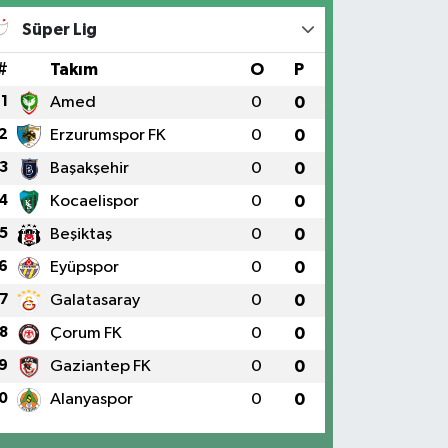
Süper Lig
#
Takım
O
P
1
Amed
0
0
2
Erzurumspor FK
0
0
3
Başakşehir
0
0
4
Kocaelispor
0
0
5
Beşiktaş
0
0
6
Eyüpspor
0
0
7
Galatasaray
0
0
8
Çorum FK
0
0
9
Gaziantep FK
0
0
0
Alanyaspor
0
0