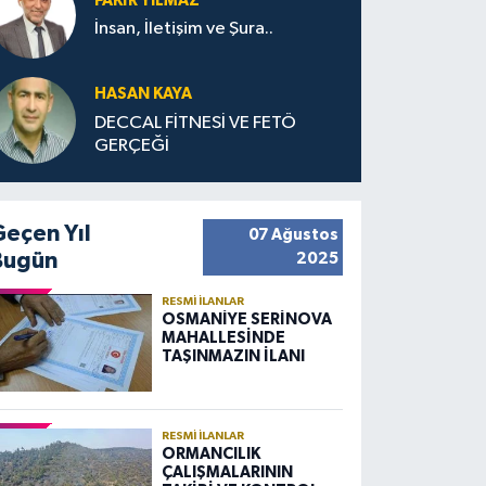
FAKIR YILMAZ
İnsan, İletişim ve Şura..
HASAN KAYA
DECCAL FİTNESİ VE FETÖ
GERÇEĞİ
Geçen Yıl
07 Ağustos
Bugün
2025
RESMI İLANLAR
OSMANİYE SERİNOVA
MAHALLESİNDE
TAŞINMAZIN İLANI
RESMI İLANLAR
ORMANCILIK
ÇALIŞMALARININ