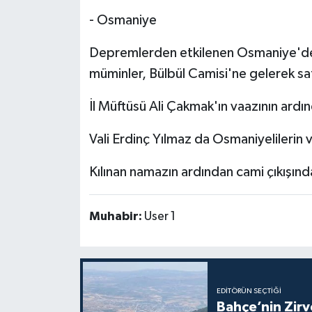
- Osmaniye
Depremlerden etkilenen Osmaniye'de 
müminler, Bülbül Camisi'ne gelerek sa
İl Müftüsü Ali Çakmak'ın vaazının ardı
Vali Erdinç Yılmaz da Osmaniyelilerin 
Kılınan namazın ardından cami çıkışınd
Muhabir:
User 1
EDITÖRÜN SEÇTIĞI
Bahçe’nin Zir