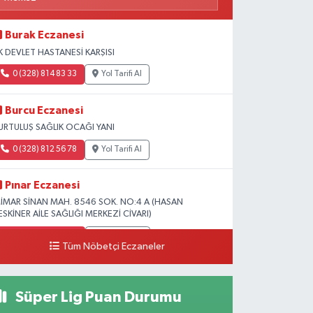
Burak Eczanesi
K DEVLET HASTANESİ KARŞISI
0 (328) 814 83 33
Yol Tarifi Al
Burcu Eczanesi
URTULUŞ SAĞLIK OCAĞI YANI
0 (328) 812 56 78
Yol Tarifi Al
Pınar Eczanesi
İMAR SİNAN MAH. 8546 SOK. NO:4 A (HASAN
ESKİNER AİLE SAĞLIĞI MERKEZİ CİVARI)
0 (328) 826 04 73
Yol Tarifi Al
Tüm Nöbetçi Eczaneler
Süper Lig Puan Durumu