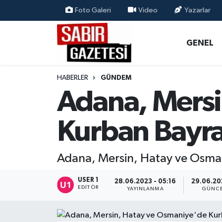
Foto Galeri
Video
Yazarlar
GENEL
Osmaniye Nöbetçi Eczaneler
GENEL
ÖZEL HABER
Osmaniye Hava Durumu
HABERLER
GÜNDEM
OSMANİYE
Osmaniye Trafik Yoğunluk Haritası
Adana, Mersi
MAGAZİN
Süper Lig Puan Durumu ve Fikstür
Kurban Bayra
EKONOMİ
Tüm Manşetler
Adana, Mersin, Hatay ve Osman
SPOR
Son Dakika Haberleri
USER 1
28.06.2023 - 05:16
29.06.202
RESMİ İLANLAR
Haber Arşivi
EDITÖR
YAYINLANMA
GÜNCE