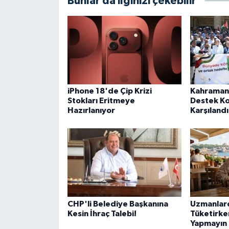
Bunlar da ilginizi çekebilir
iPhone 18'de Çip Krizi
Kahramanm
Stokları Eritmeye
Destek K
Hazırlanıyor
Karşılandı
CHP'li Belediye Başkanına
Uzmanlard
Kesin İhraç Talebi!
Tüketirke
Yapmayın