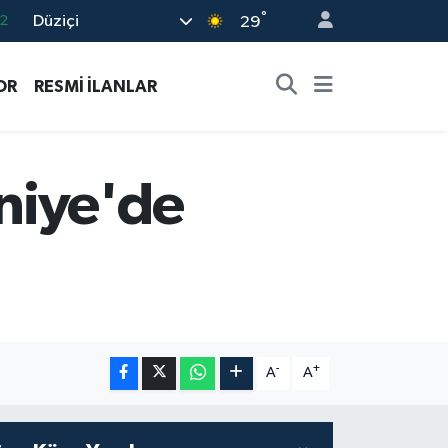
°
Düziçi
29
7
7
OR
RESMİ İLANLAR
5
2
9
niye'de
-
+
A
A