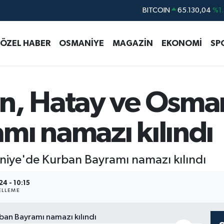
DOLAR
47,7106
%0.1
EURO
55,1652
%0.2
ÖZEL HABER
OSMANİYE
MAGAZİN
EKONOMİ
SP
STERLİN
64,4046
%0.3
GRAM ALTIN
6618.49
%2.1
BİST100
13.773
%-1
n, Hatay ve Osma
mı namazı kılındı
iye'de Kurban Bayramı namazı kılındı
4 - 10:15
LLEME