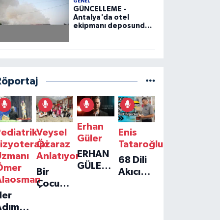
GENEL
GÜNCELLEME -
Antalya'da otel
ekipmanı deposunda
çıkan yangın kontrol
altına alındı
Röportaj
Erhan
ediatrik
Veysel
Enis
Güler
izyoterapi
Özaraz
Tataroğlu
ERHAN
Uzmanı
Anlatıyor
68 Dili
GÜLER'IN
Ömer
Bir
Akıcı
YENI
Alaosman
Çocuğun
Konuşan
TEKLISI
Her
Umudu,
Öğretmenle
'TEK
Adım
Bir
Özel
GERÇEĞIM'LE
ir
Vakfın
Röportaj