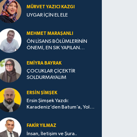
MÜRVET YAZICI KAZGI
UYGAR İÇİN EL ELE
MEHMET MARAŞANLI
ÖN LİSANS BÖLÜMLERİNİN
ÖNEMİ, EN SIK YAPILAN
HATALAR VE DOĞRU TERCİH
STRATEJİLERİ
EMIYRA BAYRAK
ÇOCUKLAR ÇİÇEKTİR
SOLDURMAYALIM
ERSIN ŞIMŞEK
Ersin Şimşek Yazdı:
Karadeniz’den Batum’a, Yolun
Bana Bıraktıkları
FAKIR YILMAZ
İnsan, İletişim ve Şura..