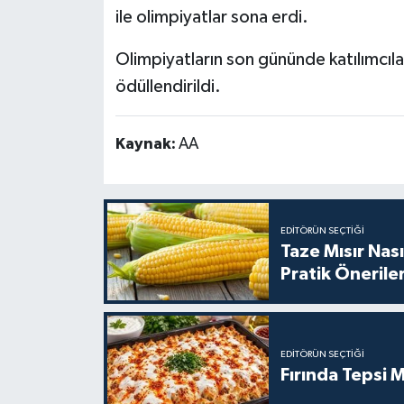
ile olimpiyatlar sona erdi.
Olimpiyatların son gününde katılımcıla
ödüllendirildi.
Kaynak:
AA
EDITÖRÜN SEÇTIĞI
Taze Mısır Nası
Pratik Önerile
EDITÖRÜN SEÇTIĞI
Fırında Tepsi M