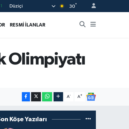
°
Düziçi
8
30
2
OR
RESMİ İLANLAR
8
3
4
k Olimpiyatı
11
-
+
A
A
Son Köşe Yazıları