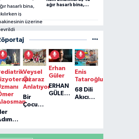
ağır hasarlı bina,
yıkılırken iş
makinesinin üzerine
devrildi
Röportaj
Erhan
ediatrik
Veysel
Enis
Güler
izyoterapi
Özaraz
Tataroğlu
ERHAN
Uzmanı
Anlatıyor
68 Dili
GÜLER'IN
Ömer
Bir
Akıcı
YENI
Alaosman
Çocuğun
Konuşan
TEKLISI
Her
Umudu,
Öğretmenle
'TEK
Adım
Bir
Özel
GERÇEĞIM'LE
ir
Vakfın
Röportaj
BÜYÜK
Umut:
Yolculuğu
DÖNÜŞÜ