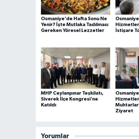
Osmaniye’de Hafta Sonu Ne
Osmaniye
Yenir? İşte Mutlaka Tadılması
Hizmetleri
Gereken Yöresel Lezzetler
İstişare T
MHP Ceylanpınar Teşkilatı,
Osmaniye
Siverek İlçe Kongresi’ne
Hizmetler 
Katıldı
Muhtarlar
Ziyaret
Yorumlar