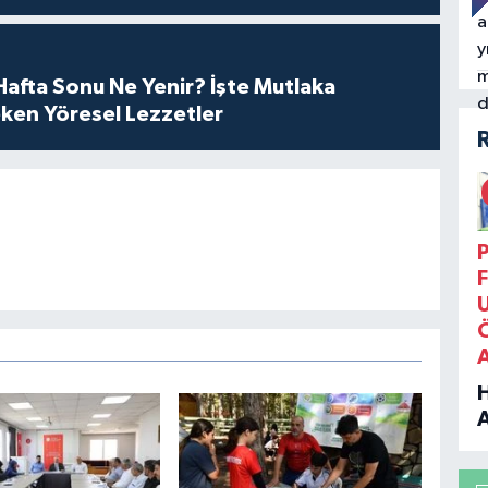
afta Sonu Ne Yenir? İşte Mutlaka
ken Yöresel Lezzetler
P
F
B