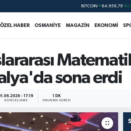
DOLAR
47,7436
%0.1
EURO
55,2510
%0.3
ÖZEL HABER
OSMANİYE
MAGAZİN
EKONOMİ
SP
STERLİN
64,4811
%0.3
GRAM ALTIN
6660.55
%0.0
BİST100
13.779
%-1
lararası Matemati
BITCOIN
64.959,79
%1.
talya'da sona erdi
01.06.2026 - 17:19
1 DK
GÜNCELLEME
OKUNMA SÜRESI