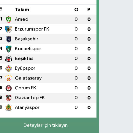
#
Takım
O
P
1
Amed
0
0
2
Erzurumspor FK
0
0
3
Başakşehir
0
0
4
Kocaelispor
0
0
5
Beşiktaş
0
0
6
Eyüpspor
0
0
7
Galatasaray
0
0
8
Çorum FK
0
0
9
Gaziantep FK
0
0
0
Alanyaspor
0
0
Detaylar için tıklayın