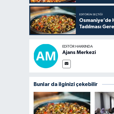
EDITÖRÜN SEÇTIĞI
Osmaniye’de H
Tadılması Gere
EDITÖR HAKKINDA
Ajans Merkezi
Bunlar da ilginizi çekebilir