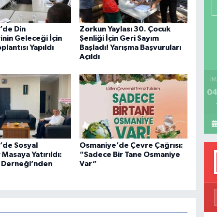
P
’de Din
Zorkun Yaylası 30. Çocuk
nin Geleceği İçin
Şenliği İçin Geri Sayım
oplantısı Yapıldı
Başladı! Yarışma Başvuruları
H
Açıldı
İM
04
’de Sosyal
Osmaniye’de Çevre Çağrısı:
Masaya Yatırıldı:
“Sadece Bir Tane Osmaniye
 Derneği’nden
Var”