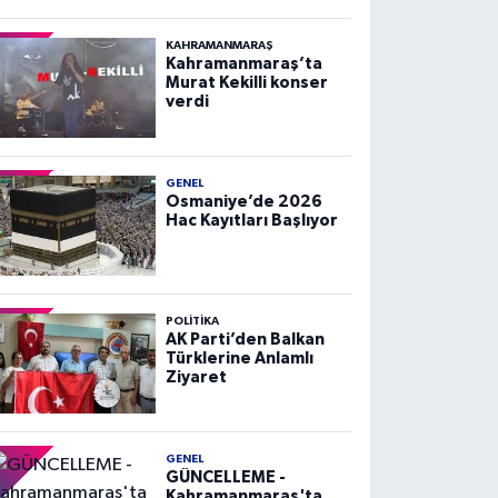
KAHRAMANMARAŞ
Kahramanmaraş’ta
Murat Kekilli konser
verdi
GENEL
Osmaniye’de 2026
Hac Kayıtları Başlıyor
POLITIKA
AK Parti’den Balkan
Türklerine Anlamlı
Ziyaret
GENEL
GÜNCELLEME -
Kahramanmaraş'ta