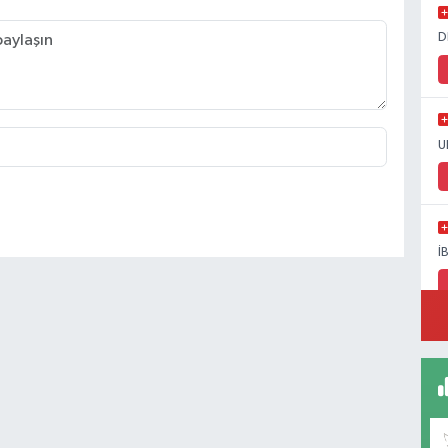
D
U
İ