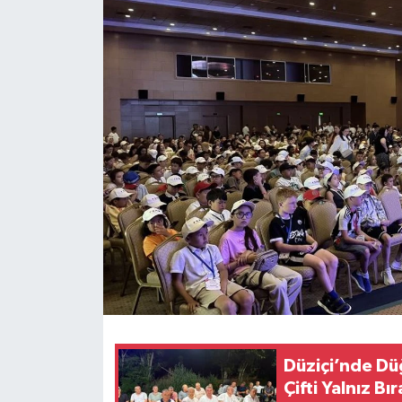
Düziçi’nde Dü
Çifti Yalnız B