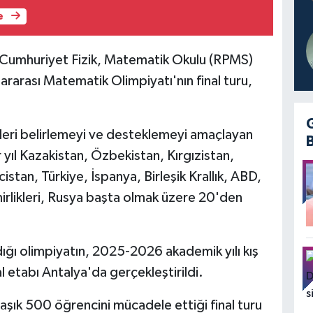
e
Cumhuriyet Fizik, Matematik Okulu (RPMS)
rarası Matematik Olimpiyatı'nın final turu,
leri belirlemeyi ve desteklemeyi amaçlayan
er yıl Kazakistan, Özbekistan, Kırgızistan,
stan, Türkiye, İspanya, Birleşik Krallık, ABD,
mirlikleri, Rusya başta olmak üzere 20'den
dığı olimpiyatın, 2025-2026 akademik yılı kış
l etabı Antalya'da gerçekleştirildi.
şık 500 öğrencini mücadele ettiği final turu