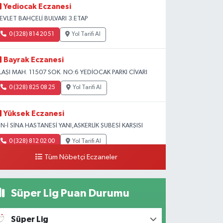
Yediocak Eczanesi
EVLET BAHÇELİ BULVARI 3.ETAP
0 (328) 814 20 51
Yol Tarifi Al
Bayrak Eczanesi
LAŞI MAH. 11507 SOK. NO:6 YEDİOCAK PARKI CİVARI
0 (328) 825 08 25
Yol Tarifi Al
Yüksek Eczanesi
BN-İ SİNA HASTANESİ YANI,ASKERLİK ŞUBESİ KARŞISI
0 (328) 812 02 00
Yol Tarifi Al
Tüm Nöbetçi Eczaneler
Süper Lig Puan Durumu
Süper Lig