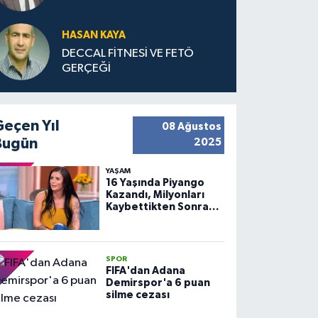
HASAN KAYA
DECCAL FİTNESİ VE FETÖ
GERÇEĞİ
Geçen Yıl
08 Ağustos
Bugün
2025
YAŞAM
16 Yaşında Piyango
Kazandı, Milyonları
Kaybettikten Sonra
Huzuru Buldu
SPOR
FIFA'dan Adana
Demirspor'a 6 puan
silme cezası