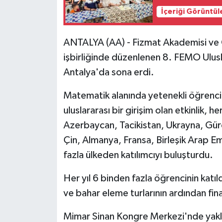
İçeriği Görüntül
ANTALYA (AA) - Fizmat Akademisi ve 
işbirliğinde düzenlenen 8. FEMO Ulusla
Antalya'da sona erdi.
Matematik alanında yetenekli öğrenci
uluslararası bir girişim olan etkinlik, h
Azerbaycan, Tacikistan, Ukrayna, Gürci
Çin, Almanya, Fransa, Birleşik Arap E
fazla ülkeden katılımcıyı buluşturdu.
Her yıl 6 binden fazla öğrencinin katıl
ve bahar eleme turlarının ardından fina
Mimar Sinan Kongre Merkezi'nde yakla