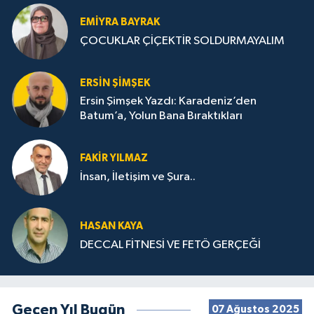
EMIYRA BAYRAK
ÇOCUKLAR ÇİÇEKTİR SOLDURMAYALIM
ERSIN ŞIMŞEK
Ersin Şimşek Yazdı: Karadeniz’den
Batum’a, Yolun Bana Bıraktıkları
FAKIR YILMAZ
İnsan, İletişim ve Şura..
HASAN KAYA
DECCAL FİTNESİ VE FETÖ GERÇEĞİ
Geçen Yıl Bugün
07 Ağustos 2025