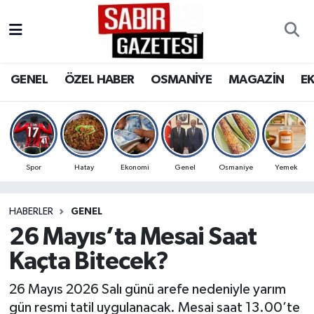
GENEL
Osmaniye Nöbetçi Eczaneler
GENEL
ÖZEL HABER
OSMANİYE
MAGAZİN
E
ÖZEL HABER
Osmaniye Hava Durumu
OSMANİYE
Osmaniye Trafik Yoğunluk Haritası
MAGAZİN
Süper Lig Puan Durumu ve Fikstür
Spor
Hatay
Ekonomi
Genel
Osmaniye
Yemek
EKONOMİ
Tüm Manşetler
HABERLER
GENEL
26 Mayıs’ta Mesai Saat
SPOR
Son Dakika Haberleri
Kaçta Bitecek?
RESMİ İLANLAR
Haber Arşivi
26 Mayıs 2026 Salı günü arefe nedeniyle yarım
gün resmi tatil uygulanacak. Mesai saat 13.00’te