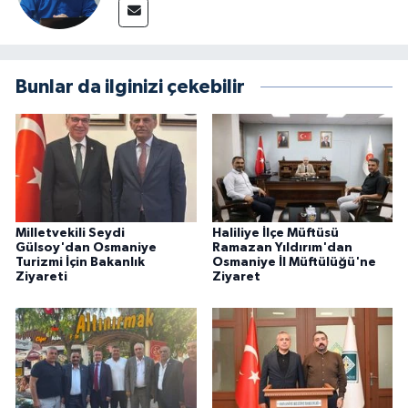
Bunlar da ilginizi çekebilir
Milletvekili Seydi
Haliliye İlçe Müftüsü
Gülsoy'dan Osmaniye
Ramazan Yıldırım'dan
Turizmi İçin Bakanlık
Osmaniye İl Müftülüğü'ne
Ziyareti
Ziyaret