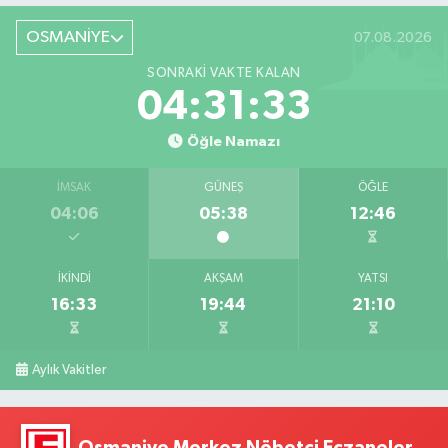
OSMANİYE
07.08.2026
SONRAKI VAKTE KALAN
04:31:32
Öğle Namazı
İMSAK
GÜNEŞ
ÖĞLE
04:06
05:38
12:46
İKINDI
AKŞAM
YATSI
16:33
19:44
21:10
Aylık Vakitler