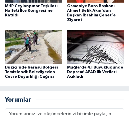
MHP Ceylanpınar Teşkilatı
Osmaniye Baro Başkanı
Halfeti İlçe Kongresi'ne
Ahmet Şefik Akın'dan
Katıldı
Başkan İbrahim Çenet'e
Ziyaret
Düziçi'nde Karasu Bölgesi
Muğla'da 4.1 Büyüklüğünde
Temizlendi: Belediyeden
Deprem! AFAD İlk Verileri
Çevre Duyarlılığı Çağrısı
Açıkladı
Yorumlar