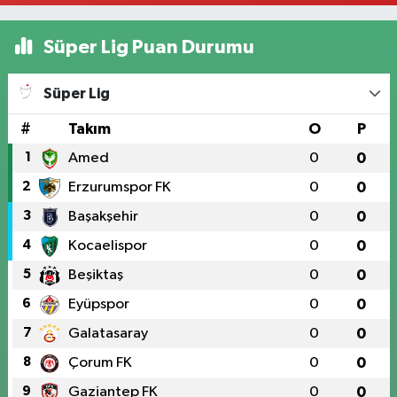
Süper Lig Puan Durumu
Süper Lig
#
Takım
O
P
1
Amed
0
0
2
Erzurumspor FK
0
0
3
Başakşehir
0
0
4
Kocaelispor
0
0
5
Beşiktaş
0
0
6
Eyüpspor
0
0
7
Galatasaray
0
0
8
Çorum FK
0
0
9
Gaziantep FK
0
0