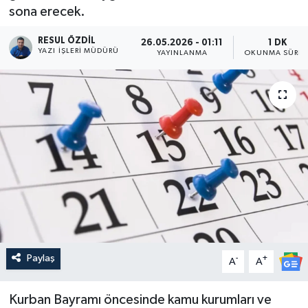
sona erecek.
RESUL ÖZDIL
26.05.2026 - 01:11
1 DK
YAZI İŞLERI MÜDÜRÜ
YAYINLANMA
OKUNMA SÜRES
Paylaş
-
+
A
A
Kurban Bayramı öncesinde kamu kurumları ve