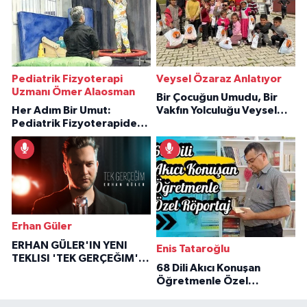
Pediatrik Fizyoterapi
Veysel Özaraz Anlatıyor
Uzmanı Ömer Alaosman
Bir Çocuğun Umudu, Bir
Her Adım Bir Umut:
Vakfın Yolculuğu Veysel
Pediatrik Fizyoterapiden
Özaraz Anlatıyor
İlham Veren Hikâyeler
Erhan Güler
ERHAN GÜLER'IN YENI
Enis Tataroğlu
TEKLISI 'TEK GERÇEĞIM'LE
68 Dili Akıcı Konuşan
BÜYÜK DÖNÜŞÜ
Öğretmenle Özel
Röportaj