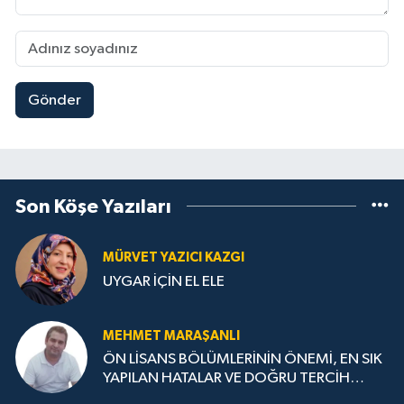
Gönder
Son Köşe Yazıları
MÜRVET YAZICI KAZGI
UYGAR İÇİN EL ELE
MEHMET MARAŞANLI
ÖN LİSANS BÖLÜMLERİNİN ÖNEMİ, EN SIK
YAPILAN HATALAR VE DOĞRU TERCİH
STRATEJİLERİ