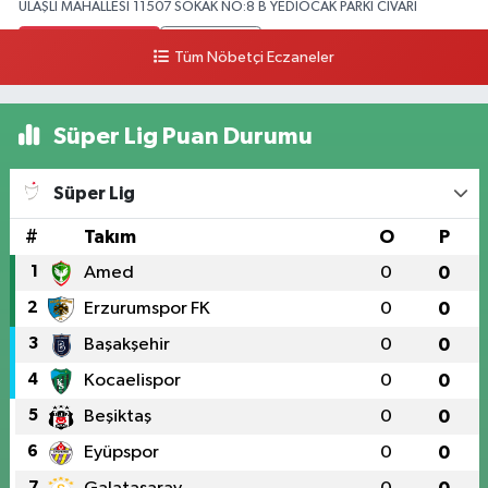
ULAŞLI MAHALLESİ 11507 SOKAK NO:8 B YEDİOCAK PARKI CİVARI
0 (546) 158 81 80
Yol Tarifi Al
Tüm Nöbetçi Eczaneler
Süper Lig Puan Durumu
Süper Lig
#
Takım
O
P
1
Amed
0
0
2
Erzurumspor FK
0
0
3
Başakşehir
0
0
4
Kocaelispor
0
0
5
Beşiktaş
0
0
6
Eyüpspor
0
0
7