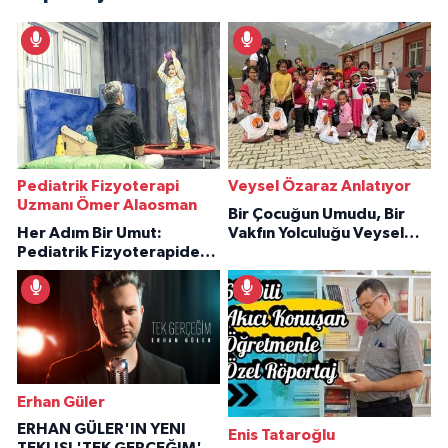
Pediatrik Fizyoterapi
Veysel Özaraz Anlatıyor
Uzmanı Ömer Alaosman
Bir Çocuğun Umudu, Bir
Her Adım Bir Umut:
Vakfın Yolculuğu Veysel
Pediatrik Fizyoterapiden
Özaraz Anlatıyor
İlham Veren Hikâyeler
Erhan Güler
ERHAN GÜLER'IN YENI
Enis Tataroğlu