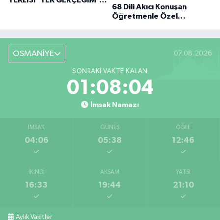
TEKLISI 'TEK GERÇEĞIM'LE
68 Dili Akıcı Konuşan
BÜYÜK DÖNÜŞÜ
Öğretmenle Özel
Röportaj
OSMANİYE
07.08.2026
SONRAKI VAKTE KALAN
01:08:03
İmsak Namazı
İMSAK
GÜNEŞ
ÖĞLE
04:06
05:38
12:46
İKINDI
AKŞAM
YATSI
16:33
19:44
21:10
Aylık Vakitler