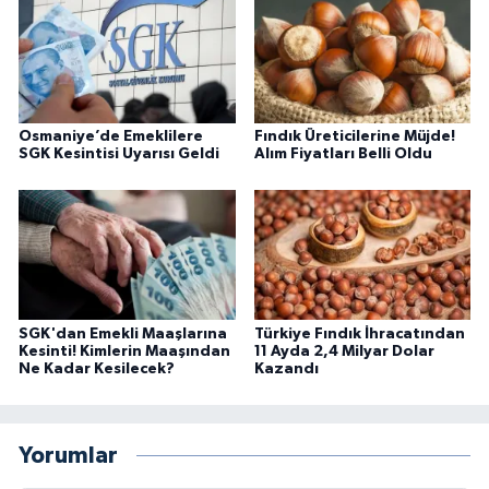
Osmaniye’de Emeklilere
Fındık Üreticilerine Müjde!
SGK Kesintisi Uyarısı Geldi
Alım Fiyatları Belli Oldu
SGK'dan Emekli Maaşlarına
Türkiye Fındık İhracatından
Kesinti! Kimlerin Maaşından
11 Ayda 2,4 Milyar Dolar
Ne Kadar Kesilecek?
Kazandı
Yorumlar