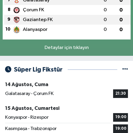
Galatasaray
0
0
8
Çorum FK
0
0
9
Gaziantep FK
0
0
10
Alanyaspor
0
0
Detaylar için tıklayın
Süper Lig Fikstür
14 Ağustos, Cuma
Galatasaray - Çorum FK
21:30
15 Ağustos, Cumartesi
Konyaspor - Rizespor
19:00
Kasımpaşa - Trabzonspor
19:00