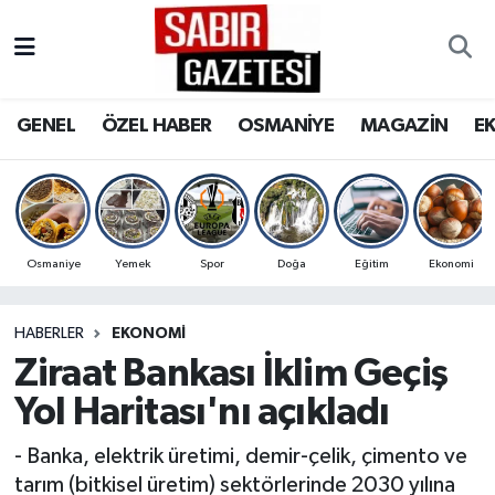
GENEL
Osmaniye Nöbetçi Eczaneler
GENEL
ÖZEL HABER
OSMANİYE
MAGAZİN
E
ÖZEL HABER
Osmaniye Hava Durumu
OSMANİYE
Osmaniye Trafik Yoğunluk Haritası
MAGAZİN
Süper Lig Puan Durumu ve Fikstür
Osmaniye
Yemek
Spor
Doğa
Eğitim
Ekonomi
EKONOMİ
Tüm Manşetler
HABERLER
EKONOMI
Ziraat Bankası İklim Geçiş
SPOR
Son Dakika Haberleri
Yol Haritası'nı açıkladı
RESMİ İLANLAR
Haber Arşivi
- Banka, elektrik üretimi, demir-çelik, çimento ve
tarım (bitkisel üretim) sektörlerinde 2030 yılına