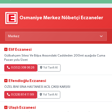
Osmaniye Merkez Nöbetçi Eczaneler
Elif Eczanesi
Gülbahçem Sitesi Ve Bilpa Arasındaki Caddeden 200mt aşağıda Cuma
Pazarı yolu Üzeri
0 (552) 308 06 26
Yol Tarifi Al
Efendioğlu Eczanesi
ÖZEL İBNİ SİNA HASTANESİ ACİL ÇIKIŞI KARŞISI
0 (328) 814 11 99
Yol Tarifi Al
Ulaşlı Eczanesi