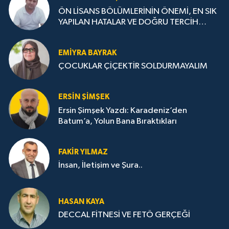
ÖN LİSANS BÖLÜMLERİNİN ÖNEMİ, EN SIK
YAPILAN HATALAR VE DOĞRU TERCİH
STRATEJİLERİ
EMIYRA BAYRAK
ÇOCUKLAR ÇİÇEKTİR SOLDURMAYALIM
ERSIN ŞIMŞEK
Ersin Şimşek Yazdı: Karadeniz’den
Batum’a, Yolun Bana Bıraktıkları
FAKIR YILMAZ
İnsan, İletişim ve Şura..
HASAN KAYA
DECCAL FİTNESİ VE FETÖ GERÇEĞİ