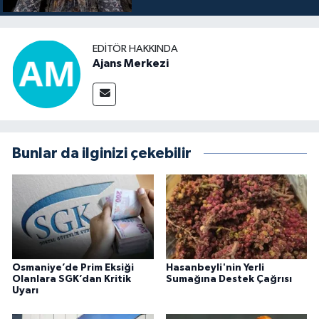
EDITÖR HAKKINDA
Ajans Merkezi
Bunlar da ilginizi çekebilir
Osmaniye’de Prim Eksiği
Hasanbeyli'nin Yerli
Olanlara SGK’dan Kritik
Sumağına Destek Çağrısı
Uyarı