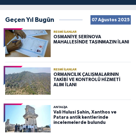
Geçen Yıl Bugün
07 Ağustos 2025
RESMI İLANLAR
OSMANİYE SERİNOVA
MAHALLESİNDE TAŞINMAZIN İLANI
RESMI İLANLAR
ORMANCILIK ÇALIŞMALARININ
TAKİBİ VE KONTROLÜ HİZMETİ
ALIM İLANI
ANTALIJA
Vali Hulusi Şahin, Xanthos ve
Patara antik kentlerinde
incelemelerde bulundu