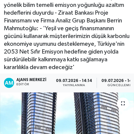
yönelik bilim temelli emisyon yoğunluğu azaltım
hedeflerini duyurdu - Ziraat Bankası Proje
Finansmanı ve Firma Analiz Grup Başkanı Berrin
Mahmutoğlu: - 'Yeşil ve geçiş finansmanının
gücünü kullanarak müşterilerimizin düşük karbonlu
ekonomiye uyumunu desteklemeye, Türkiye'nin
2053 Net Sıfır Emisyon hedefine giden yolda
sürdürülebilir kalkınmaya katkı sağlamaya
kararlılıkla devam edeceğiz'
AJANS MERKEZI
09.07.2026 - 14:14
09.07.2026 - 14:
EDITÖR
YAYINLANMA
GÜNCELLEME