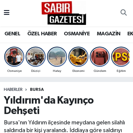
GENEL
Osmaniye Nöbetçi Eczaneler
GENEL
ÖZEL HABER
OSMANİYE
MAGAZİN
E
ÖZEL HABER
Osmaniye Hava Durumu
OSMANİYE
Osmaniye Trafik Yoğunluk Haritası
MAGAZİN
Süper Lig Puan Durumu ve Fikstür
Osmaniye
Düziçi
Hatay
Ekonomi
Gündem
Eğitim
EKONOMİ
Tüm Manşetler
HABERLER
BURSA
Yıldırım'da Kayınço
SPOR
Son Dakika Haberleri
Dehşeti
RESMİ İLANLAR
Haber Arşivi
Bursa'nın Yıldırım ilçesinde meydana gelen silahlı
saldırıda bir kişi yaralandı. İddiaya göre saldırıyı