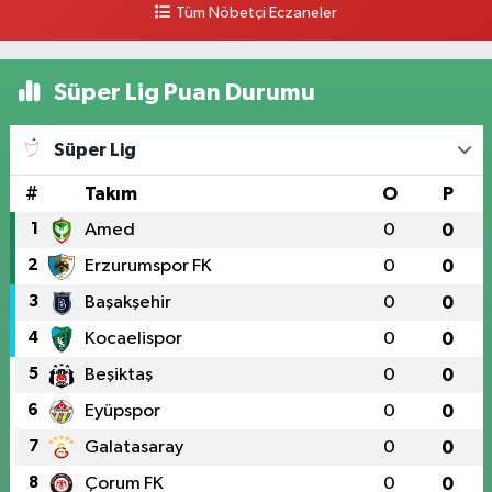
Tüm Nöbetçi Eczaneler
Süper Lig Puan Durumu
Süper Lig
#
Takım
O
P
1
Amed
0
0
2
Erzurumspor FK
0
0
3
Başakşehir
0
0
4
Kocaelispor
0
0
5
Beşiktaş
0
0
6
Eyüpspor
0
0
7
Galatasaray
0
0
8
Çorum FK
0
0