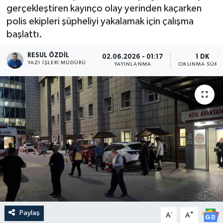
gerçekleştiren kayınço olay yerinden kaçarken
polis ekipleri şüpheliyi yakalamak için çalışma
başlattı.
RESUL ÖZDIL
02.06.2026 - 01:17
1 DK
YAZI İŞLERI MÜDÜRÜ
YAYINLANMA
OKUNMA SÜRES
Paylaş
-
+
A
A