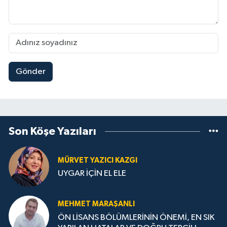
Gönder
Son Köşe Yazıları
MÜRVET YAZICI KAZGI
UYGAR İÇİN EL ELE
MEHMET MARAŞANLI
ÖN LİSANS BÖLÜMLERİNİN ÖNEMİ, EN SIK