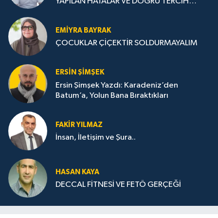
YAPILAN HATALAR VE DOĞRU TERCİH
STRATEJİLERİ
EMIYRA BAYRAK
ÇOCUKLAR ÇİÇEKTİR SOLDURMAYALIM
ERSIN ŞIMŞEK
Ersin Şimşek Yazdı: Karadeniz’den
Batum’a, Yolun Bana Bıraktıkları
FAKIR YILMAZ
İnsan, İletişim ve Şura..
HASAN KAYA
DECCAL FİTNESİ VE FETÖ GERÇEĞİ