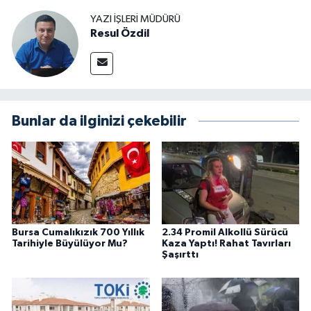
YAZI İŞLERI MÜDÜRÜ
Resul Özdil
Bunlar da ilginizi çekebilir
Bursa Cumalıkızık 700 Yıllık
2.34 Promil Alkollü Sürücü
Tarihiyle Büyülüyor Mu?
Kaza Yaptı! Rahat Tavırları
Şaşırttı