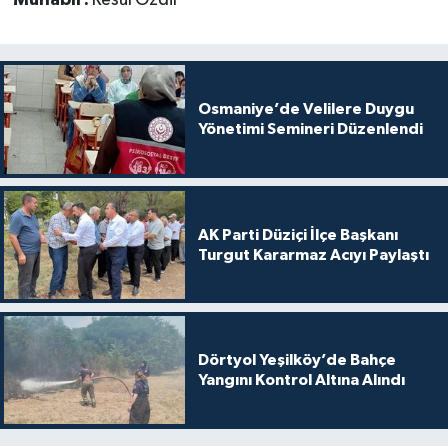
Muhabir:
Resul Özdil
Osmaniye’de Velilere Duygu
Yönetimi Semineri Düzenlendi
AK Parti Düziçi İlçe Başkanı
Turgut Kararmaz Acıyı Paylaştı
Dörtyol Yeşilköy’de Bahçe
Yangını Kontrol Altına Alındı