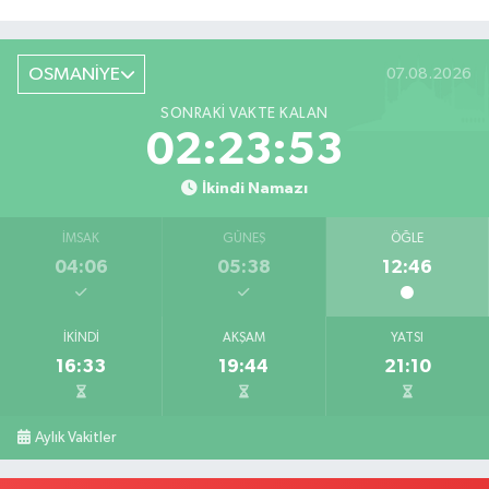
Röportaj
OSMANİYE
07.08.2026
SONRAKI VAKTE KALAN
02:23:52
İkindi Namazı
İMSAK
GÜNEŞ
ÖĞLE
04:06
05:38
12:46
İKINDI
AKŞAM
YATSI
16:33
19:44
21:10
Aylık Vakitler