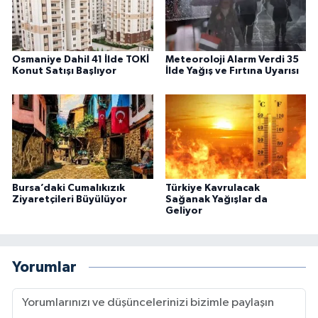
Osmaniye Dahil 41 İlde TOKİ
Meteoroloji Alarm Verdi 35
Konut Satışı Başlıyor
İlde Yağış ve Fırtına Uyarısı
Bursa’daki Cumalıkızık
Türkiye Kavrulacak
Ziyaretçileri Büyülüyor
Sağanak Yağışlar da
Geliyor
Yorumlar