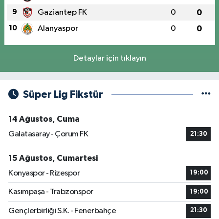
9
Gaziantep FK
0
0
10
Alanyaspor
0
0
Detaylar için tıklayın
Süper Lig Fikstür
14 Ağustos, Cuma
Galatasaray - Çorum FK
21:30
15 Ağustos, Cumartesi
Konyaspor - Rizespor
19:00
Kasımpaşa - Trabzonspor
19:00
Gençlerbirliği S.K. - Fenerbahçe
21:30