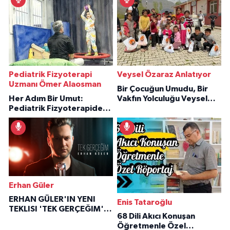
Pediatrik Fizyoterapi
Veysel Özaraz Anlatıyor
Uzmanı Ömer Alaosman
Bir Çocuğun Umudu, Bir
Her Adım Bir Umut:
Vakfın Yolculuğu Veysel
Pediatrik Fizyoterapiden
Özaraz Anlatıyor
İlham Veren Hikâyeler
Erhan Güler
ERHAN GÜLER'IN YENI
Enis Tataroğlu
TEKLISI 'TEK GERÇEĞIM'LE
68 Dili Akıcı Konuşan
BÜYÜK DÖNÜŞÜ
Öğretmenle Özel