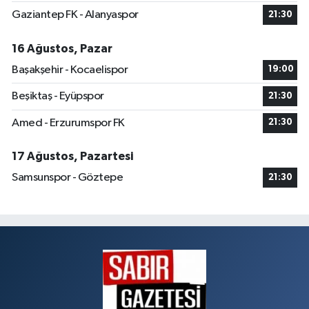
Gaziantep FK - Alanyaspor
21:30
16 Ağustos, Pazar
Başakşehir - Kocaelispor
19:00
Beşiktaş - Eyüpspor
21:30
Amed - Erzurumspor FK
21:30
17 Ağustos, Pazartesi
Samsunspor - Göztepe
21:30