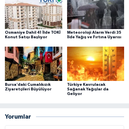
Osmaniye Dahil 41 İlde TOKİ
Meteoroloji Alarm Verdi 35
Konut Satışı Başlıyor
İlde Yağış ve Fırtına Uyarısı
Bursa’daki Cumalıkızık
Türkiye Kavrulacak
Ziyaretçileri Büyülüyor
Sağanak Yağışlar da
Geliyor
Yorumlar