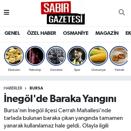
GENEL
Osmaniye Nöbetçi Eczaneler
GENEL
ÖZEL HABER
OSMANİYE
MAGAZİN
E
ÖZEL HABER
Osmaniye Hava Durumu
OSMANİYE
Osmaniye Trafik Yoğunluk Haritası
MAGAZİN
Süper Lig Puan Durumu ve Fikstür
Ekonomi
Teknoloji
Gündem
Spor
Osmaniye
Yemek
EKONOMİ
Tüm Manşetler
HABERLER
BURSA
İnegöl'de Baraka Yangını
SPOR
Son Dakika Haberleri
Bursa'nın İnegöl ilçesi Cerrah Mahallesi'nde
RESMİ İLANLAR
Haber Arşivi
tarlada bulunan baraka çıkan yangında tamamen
yanarak kullanılamaz hale geldi. Olayla ilgili