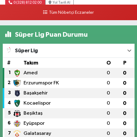
0 (328) 812 02 00
Yol Tarifi Al
Tüm Nöbetçi Eczaneler
Süper Lig Puan Durumu
Süper Lig
#
Takım
O
P
1
Amed
0
0
2
Erzurumspor FK
0
0
3
Başakşehir
0
0
4
Kocaelispor
0
0
5
Beşiktaş
0
0
6
Eyüpspor
0
0
7
Galatasaray
0
0