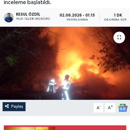
inceleme başlatıldı.
RESUL ÖZDIL
02.06.2026 - 01:15
1 DK
YAZI İŞLERI MÜDÜRÜ
YAYINLANMA
OKUNMA SÜRES
Paylaş
-
+
A
A