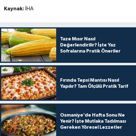
Kaynak:
İHA
Taze Mısır Nasıl
Değerlendirilir? İşte Yaz
Sofralarına Pratik Öneriler
Fırında Tepsi Mantısı Nasıl
Yapılır? Tam Ölçülü Pratik Tarif
Osmaniye’de Hafta Sonu Ne
Yenir? İşte Mutlaka Tadılması
Gereken Yöresel Lezzetler