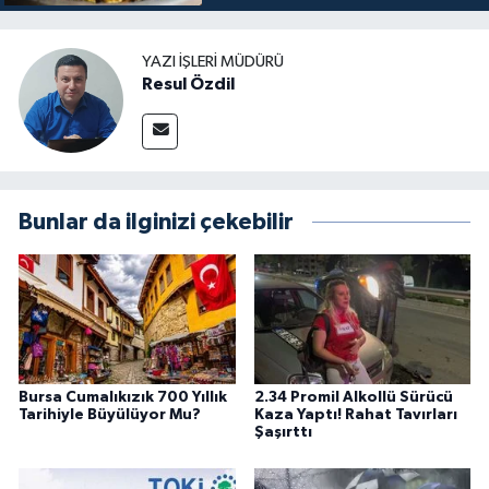
YAZI İŞLERI MÜDÜRÜ
Resul Özdil
Bunlar da ilginizi çekebilir
Bursa Cumalıkızık 700 Yıllık
2.34 Promil Alkollü Sürücü
Tarihiyle Büyülüyor Mu?
Kaza Yaptı! Rahat Tavırları
Şaşırttı