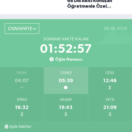
68 Dili Akıcı Konuşan
BÜYÜK DÖNÜŞÜ
Öğretmenle Özel
Röportaj
OSMANİYE
08.08.2026
SONRAKI VAKTE KALAN
01:52:56
Öğle Namazı
İMSAK
GÜNEŞ
ÖĞLE
04:07
05:39
12:46
İKINDI
AKŞAM
YATSI
16:32
19:43
21:09
Aylık Vakitler