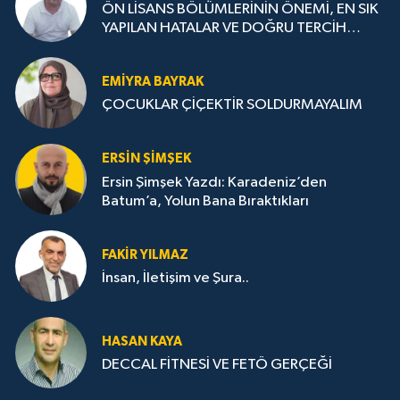
ÖN LİSANS BÖLÜMLERİNİN ÖNEMİ, EN SIK
YAPILAN HATALAR VE DOĞRU TERCİH
STRATEJİLERİ
EMIYRA BAYRAK
ÇOCUKLAR ÇİÇEKTİR SOLDURMAYALIM
ERSIN ŞIMŞEK
Ersin Şimşek Yazdı: Karadeniz’den
Batum’a, Yolun Bana Bıraktıkları
FAKIR YILMAZ
İnsan, İletişim ve Şura..
HASAN KAYA
DECCAL FİTNESİ VE FETÖ GERÇEĞİ