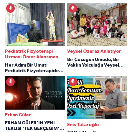
Pediatrik Fizyoterapi
Veysel Özaraz Anlatıyor
Uzmanı Ömer Alaosman
Bir Çocuğun Umudu, Bir
Her Adım Bir Umut:
Vakfın Yolculuğu Veysel
Pediatrik Fizyoterapiden
Özaraz Anlatıyor
İlham Veren Hikâyeler
Erhan Güler
ERHAN GÜLER'IN YENI
Enis Tataroğlu
TEKLISI 'TEK GERÇEĞIM'LE