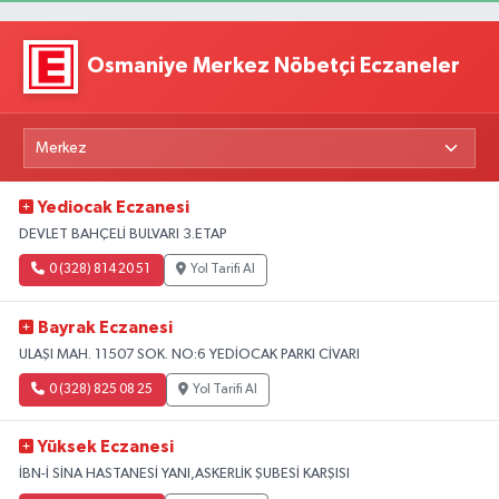
Osmaniye Merkez Nöbetçi Eczaneler
Yediocak Eczanesi
DEVLET BAHÇELİ BULVARI 3.ETAP
0 (328) 814 20 51
Yol Tarifi Al
Bayrak Eczanesi
ULAŞI MAH. 11507 SOK. NO:6 YEDİOCAK PARKI CİVARI
0 (328) 825 08 25
Yol Tarifi Al
Yüksek Eczanesi
İBN-İ SİNA HASTANESİ YANI,ASKERLİK ŞUBESİ KARŞISI