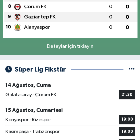
8
Çorum FK
0
0
9
Gaziantep FK
0
0
10
Alanyaspor
0
0
Detaylar için tıklayın
Süper Lig Fikstür
14 Ağustos, Cuma
Galatasaray - Çorum FK
21:30
15 Ağustos, Cumartesi
Konyaspor - Rizespor
19:00
Kasımpaşa - Trabzonspor
19:00